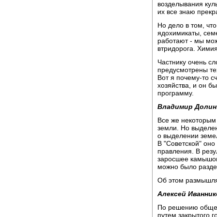
возделывания куль
их все знаю прекр
Но дело в том, чт
ядохимикаты, сем
работают - мы мож
втридорога. Химия
Частнику очень сл
предусмотрены тех
Вот я почему-то с
хозяйства, и он б
программу.
Владимир Долин
Все же некоторым
земли. Но выделен
о выделении земе
В "Советской" он
правления. В рез
заросшее камышом,
можно было разде
Об этом размышля
Алексей Иванник
По решению общег
путем закрытого г