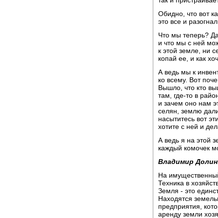
так и пристраивае
Обидно, что вот к
это все и разогнал,
Что мы теперь? Да
и что мы с ней мо
к этой земле, ни с
копай ее, и как х
А ведь мы к инве
ко всему. Вот поч
Вышло, что кто выш
там, где-то в район
и зачем оно нам э
селян, землю дали
насытитесь вот эт
хотите с ней и дел
А ведь я на этой 
каждый комочек мо
Владимир Долин
На имущественный 
Техника в хозяйств
Земля - это единс
Находятся земель
предприятия, кото
аренду земли хозя