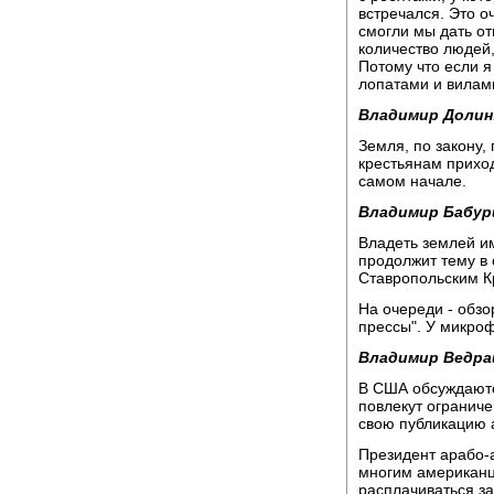
встречался. Это о
смогли мы дать от
количество людей,
Потому что если я
лопатами и вилам
Владимир Долин
Земля, по закону,
крестьянам приход
самом начале.
Владимир Бабур
Владеть землей и
продолжит тему в
Ставропольским К
На очереди - обзо
прессы". У микро
Владимир Ведра
В США обсуждаютс
повлекут ограниче
свою публикацию а
Президент арабо-а
многим американц
расплачиваться з