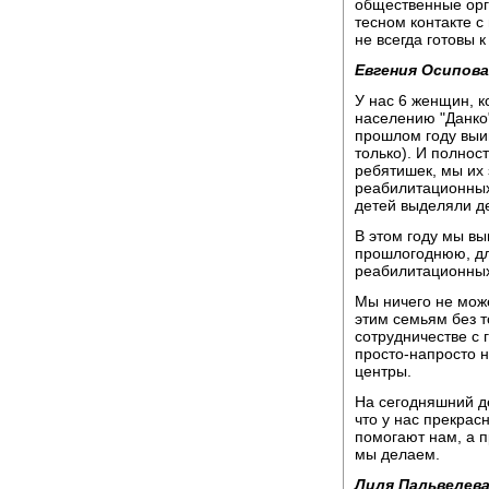
общественные орг
тесном контакте с
не всегда готовы к
Евгения Осипова
У нас 6 женщин, 
населению "Данко
прошлом году выи
только). И полнос
ребятишек, мы их 
реабилитационных 
детей выделяли де
В этом году мы в
прошлогоднюю, дл
реабилитационных 
Мы ничего не мож
этим семьям без т
сотрудничестве с 
просто-напросто н
центры.
На сегодняшний ден
что у нас прекрасн
помогают нам, а п
мы делаем.
Лиля Пальвелева