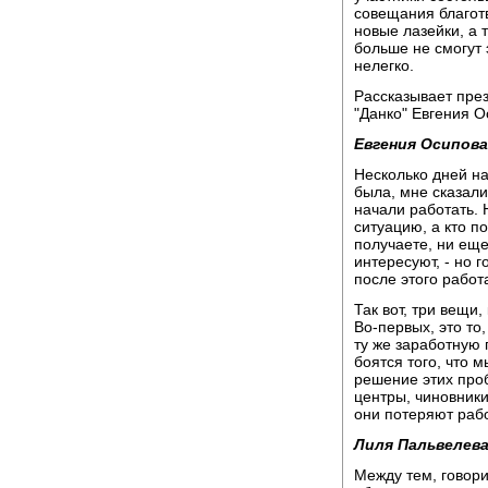
совещания благот
новые лазейки, а 
больше не смогут 
нелегко.
Рассказывает пре
"Данко" Евгения О
Евгения Осипова
Несколько дней на
была, мне сказали 
начали работать. 
ситуацию, а кто п
получаете, ни еще
интересуют, - но 
после этого работ
Так вот, три вещи
Во-первых, это то
ту же заработную 
боятся того, что 
решение этих про
центры, чиновники
они потеряют рабо
Лиля Пальвелева
Между тем, говори