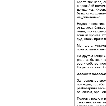
Крестьяне неодно
с просьбой помочь
дождались. Киров
бывших колхозник
неудивительно.
Недавно независи
от колхоза-банкро
меня, что на само
тонн из урожая э
суд, чтобы принят
Мечта станичников
пока остается меч
На другом конце 
района, бывший н
вести собственное
На двоих с женой 
Алексей Вдовенк
За последнее врем
приходят, поработ
разбазарили весь 
основном, орошен
Поэтому решили вз
свою землю мы не 