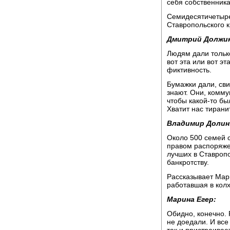
себя собственник
Семидесятичетыре
Ставропольского кр
Дмитрий Должик
Людям дали только
вот эта или вот эта
фиктивность.
Бумажки дали, свид
знают. Они, комму
чтобы какой-то бы
Хватит нас тирани
Владимир Долин
Около 500 семей 
правом распоряжен
лучших в Ставропо
банкротству.
Рассказывает Мари
работавшая в кол
Марина Егер:
Обидно, конечно. 
не доедали. И все