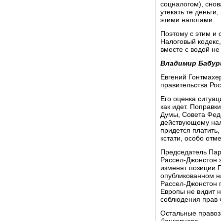
соцналогом), снов
утекать те деньги
этими налогами.
Поэтому с этим и с
Налоговый кодекс,
вместе с водой не
Владимир Бабур
Евгений Гонтмахе
правительства Рос
Его оценка ситуац
как идет. Поправк
Думы, Совета Феде
действующему нал
придется платить,
кстати, особо отме
Председатель Пар
Рассел-Джонстон 
изменят позиции 
опубликованном н
Рассел-Джонстон 
Европы не видит н
соблюдения прав 
Остальные правоз