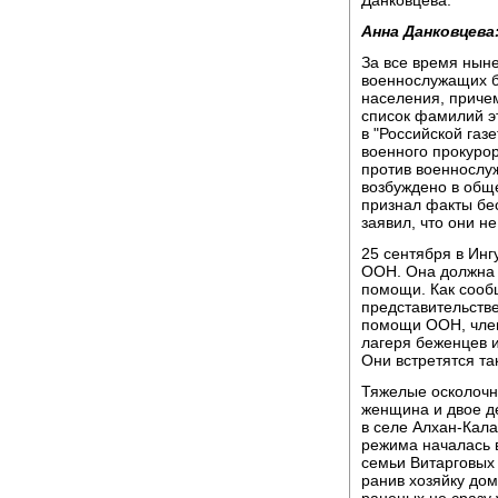
Данковцева.
Анна Данковцева
За все время ныне
военнослужащих б
населения, приче
список фамилий э
в "Российской газ
военного прокурор
против военнослу
возбуждено в обще
признал факты бе
заявил, что они н
25 сентября в Ин
ООН. Она должна 
помощи. Как сооб
представительств
помощи ООН, член
лагеря беженцев 
Они встретятся т
Тяжелые осколочн
женщина и двое де
в селе Алхан-Кала
режима началась в
семьи Витарговых 
ранив хозяйку дом