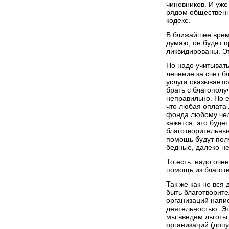
чиновников. И уже
рядом общественн
кодекс.
В ближайшее время
думаю, он будет п
ликвидированы. Э
Но надо учитывать
лечение за счет б
услуга оказываетс
брать с благополу
неправильно. Но е
что любая оплата 
фонда любому чел
кажется, это буде
благотворительны
помощь будут пол
бедные, далеко н
То есть, надо очен
помощь из благот
Так же как не вся
быть благотворите
организаций напис
деятельностью. Эт
мы введем льготы
организаций (доп