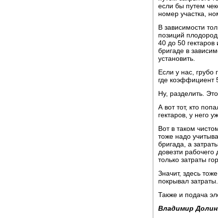
если бы путем чек
номер участка, но
В зависимости тол
позиций плодороди
40 до 50 гектаров 
бригаде в зависи
установить.
Если у нас, грубо 
где коэффициент 50
Ну, разделить. Эт
А вот тот, кто поп
гектаров, у него у
Вот в таком чисто
тоже надо учитыват
бригада, а затрат
довезти рабочего 
только затраты г
Значит, здесь тож
покрывал затраты.
Также и подача эл
Владимир Долин