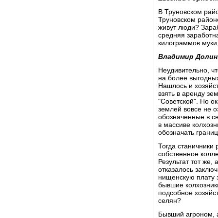
В Труновском райо
Труновском районе
живут люди? Зараб
средняя заработна
килограммов муки,
Владимир Долин
Неудивительно, чт
на более выгодных
Нашлось и хозяйст
взять в аренду з
"Советской". Но о
землей вовсе не о
обозначенные в с
в массиве колхозн
обозначать грани
Тогда станичники 
собственное колле
Результат тот же, 
отказалось заключ
нищенскую плату 
бывшие колхозники
подсобное хозяйс
селян?
Бывший агроном, 