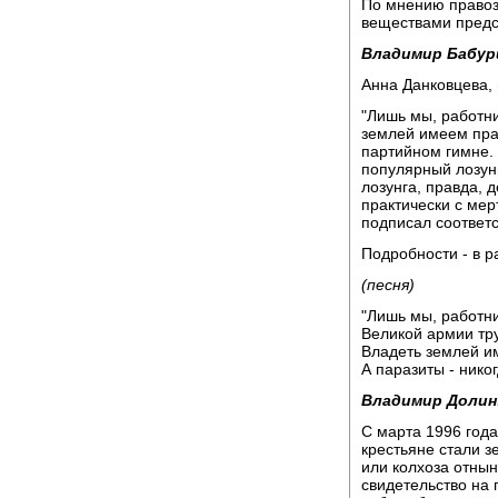
По мнению правоз
веществами предс
Владимир Бабур
Анна Данковцева,
"Лишь мы, работн
землей имеем прав
партийном гимне. 
популярный лозунг
лозунга, правда, д
практически с мер
подписал соответ
Подробности - в 
(песня)
"Лишь мы, работн
Великой армии тр
Владеть землей и
А паразиты - никогд
Владимир Долин
С марта 1996 года
крестьяне стали 
или колхоза отны
свидетельство на 