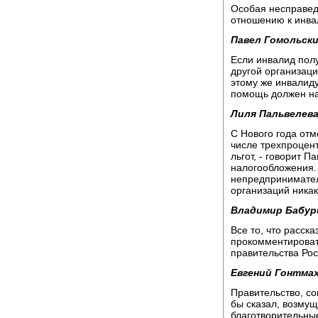
Особая несправед
отношению к инва
Павел Гомольски
Если инвалид полу
другой организаци
этому же инвалиду
помощь должен на
Лиля Пальвелева
С Нового года отм
числе трехпроцент
льгот, - говорит 
налогообложения.
непредпринимател
организаций никак
Владимир Бабур
Все то, что расск
прокомментироват
правительства Рос
Евгений Гонтмах
Правительство, со
бы сказал, возмуще
благотворительны