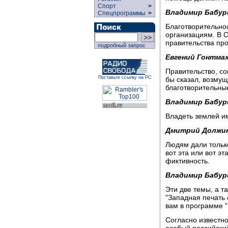
Спорт
>
Владимир Бабур
Спецпрограммы
>
Благотворительно
организациям. В 
правительства пр
подробный запрос
Евгений Гонтмах
Правительство, со
Поставьте ссылку на РС
бы сказал, возмуще
благотворительны
Владимир Бабур
Владеть землей и
Дмитрий Должик
Людям дали только
вот эта или вот эта
фиктивность.
Владимир Бабур
Эти две темы, а т
"Западная печать 
вам в программе "
Согласно известно