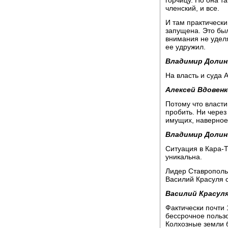
горчицу. Но она та
членский, и все.
И там практически
запущена. Это бы
внимания не уделя
ее удружил.
Владимир Долин
На власть и суда 
Алексей Вдовенк
Потому что власт
пробить. Ни через
имущих, наверное
Владимир Долин
Ситуация в Кара-Т
уникальна.
Лидер Ставрополь
Василий Красуля сч
Василий Красуля
Фактически почти 
бессрочное польз
Колхозные земли 