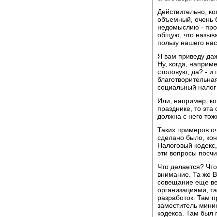
Действительно, ко
объемный, очень б
недомыслию - про
общую, что называ
пользу нашего на
Я вам приведу даж
Ну, когда, наприм
столовую, да? - и
благотворительна
социальный налог 
Или, например, ко
празднике, то эта
должна с него тож
Таких примеров оч
сделано было, кон
Налоговый кодекс,
эти вопросы посчи
Что делается? Чт
внимание. Та же 
совещание еще в
организациями, та
разработок. Там п
заместитель минис
кодекса. Там был 