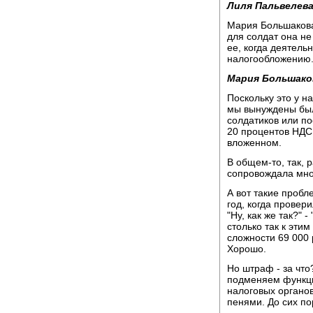
Лиля Пальвелева
Мария Большакова 
для солдат она не
ее, когда деятель
налогообложению
Мария Большако
Поскольку это у н
мы вынуждены был
солдатиков или п
20 процентов НДС 
вложенном.
В общем-то, так, 
сопровождала мно
А вот такие пробл
год, когда провери
"Ну, как же так?" 
столько так к этим
сложности 69 000 
Хорошо.
Но штраф - за что
подменяем функци
налоговых органо
пенями. До сих п