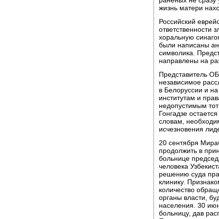
раненых не сразу 
жизнь матери нахо
Российский еврейс
ответственности 
хоральную синагог
были написаны ан
символика. Предст
направлены на ра
Представитель ОБ
независимое расс
в Белоруссии и н
институтам и пра
недопустимым тот 
Гонгадзе остается
словам, необходи
исчезновения лид
20 сентября Мира
продолжить в при
больнице председ
человека Узбекист
решению суда пра
клинику. Признак
количество обращ
органы власти, бу
населения. 30 ию
больницу, дав рас