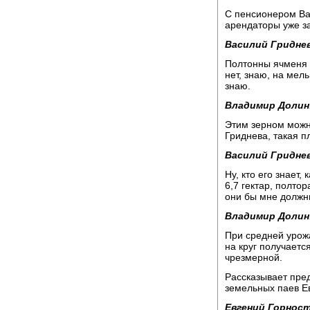
С пенсионером Ва
арендаторы уже за
Василий Гриднев
Полтонны ячменя 
нет, знаю, на мел
знаю.
Владимир Долин
Этим зерном можн
Гриднева, такая п
Василий Гриднев
Ну, кто его знает,
6,7 гектар, полто
они бы мне должны
Владимир Долин
При средней урожа
на круг получаетс
чрезмерной.
Рассказывает пре
земельных паев Е
Евгений Горност