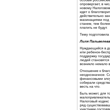
особый российский
опровергает, в чи
новому Налоговом
идет о благотвори
действительно за
махинациями под з
станем, тем более
платить не будут.
Тему подготовила
Лиля Пальвелева
Нуждающийся в до
или ребенок-бесп
поддержку госуда
людей становятся 
возникло немало в
Отношение к благ
неоднозначное. С
финансовыми злоу
собирали средства
весть на что.
Быть может, для т
малопривлекатель
Налоговый кодекс
ряд существовавши
участники состояв