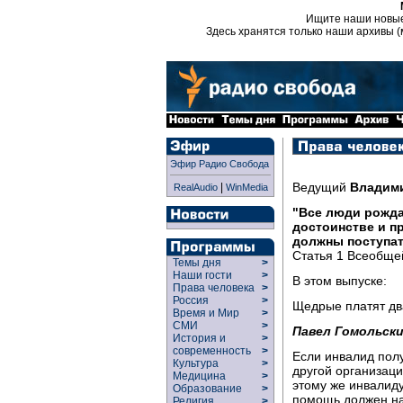
Ищите наши новы
Здесь хранятся только наши архивы (
Эфир Радио Свобода
Ведущий
Владим
|
RealAudio
WinMedia
"Все люди рожд
достоинстве и п
должны поступат
Статья 1 Всеобще
Темы дня
>
Наши гости
>
В этом выпуске:
Права человека
>
Россия
>
Щедрые платят дв
Время и Мир
>
СМИ
>
Павел Гомольски
История и
>
современность
>
Если инвалид полу
Культура
>
другой организаци
Медицина
>
этому же инвалиду
Образование
>
помощь должен на
Религия
>