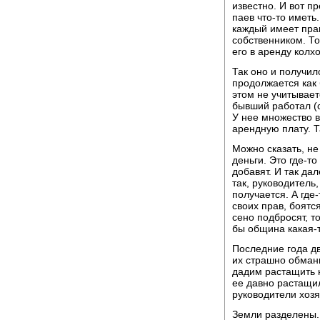
известно. И вот п
паев что-то иметь
каждый имеет пра
собственником. То
его в аренду колхо
Так оно и получил
продолжается как 
этом не учитываетс
бывший работал (с
У нее множество 
арендную плату. Т
Можно сказать, не 
деньги. Это где-т
добавят. И так дал
так, руководитель
получается. А где
своих прав, боятся
сено подбросят, т
бы община какая-т
Последние года дв
их страшно обманы
дадим растащить 
ее давно растащил
руководители хозя
Земли разделены. 