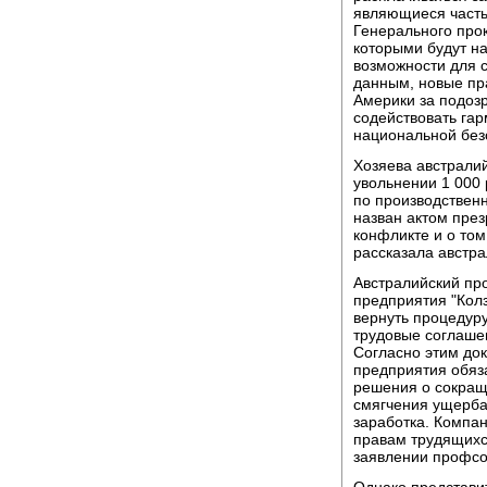
являющиеся часть
Генерального про
которыми будут н
возможности для 
данным, новые пр
Америки за подозр
содействовать га
национальной без
Хозяева австрали
увольнении 1 000 
по производствен
назван актом през
конфликте и о том
рассказала австра
Австралийский пр
предприятия "Кол
вернуть процедуру
трудовые соглаше
Согласно этим до
предприятия обяз
решения о сокращ
смягчения ущерба
заработка. Компа
правам трудящихс
заявлении профсо