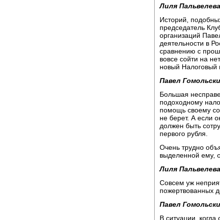
Лиля Пальвелева
Историй, подобных
председатель Клу
организаций Паве
деятельности в Ро
сравнению с прош
вовсе сойти на не
новый Налоговый 
Павел Гомольски
Большая несправе
подоходному налог
помощь своему сот
не берет. А если 
должен быть сотру
первого рубля.
Очень трудно объя
выделенной ему, о
Лиля Пальвелева
Совсем уж неприя
пожертвованных д
Павел Гомольски
В ситуации, когда