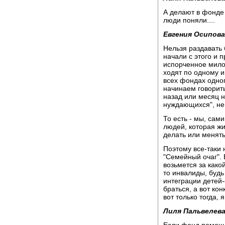
А делают в фонде 
люди поняли....
Евгения Осипова
Нельзя раздавать 
начали с этого и п
испорченное мило
ходят по одному и
всех фондах одного
начинаем говорить 
назад или месяц н
нуждающихся", не 
То есть - мы, сам
людей, которая жи
делать или менять
Поэтому все-таки
"Семейный очаг".
возьмется за како
то инвалиды, будь
интеграции детей-
браться, а вот ко
вот только тогда, 
Лиля Пальвелева