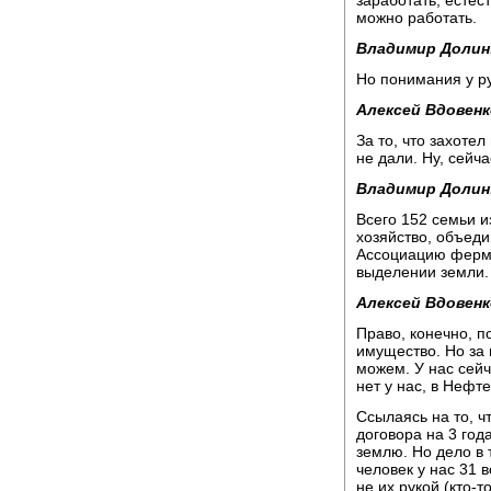
заработать, естес
можно работать.
Владимир Долин
Но понимания у р
Алексей Вдовенк
За то, что захоте
не дали. Ну, сейч
Владимир Долин
Всего 152 семьи 
хозяйство, объеди
Ассоциацию ферме
выделении земли.
Алексей Вдовенк
Право, конечно, по
имущество. Но за 
можем. У нас сейч
нет у нас, в Нефт
Ссылаясь на то, ч
договора на 3 года
землю. Но дело в 
человек у нас 31 
не их рукой (кто-т