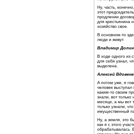
Ну, часть, конечно
этот председатель
продлении договор
для крестьянина н
хозяйство свое.
В основном-то здес
люди и живут.
Владимир Долин
В ходе одного из
для себя узнал, ч
выделена.
Алексей Вдовенк
А потом уже, я го
человек выступал 
каким-то своим пр
знали, вот только 
месяце, а мы вот 
только узнали, чт
имущественный п
Ну, а земля, это 
как я с этого учас
обрабатывалась. Б