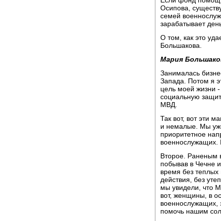
Если фонд помощи
Осипова, существ
семей военнослуж
зарабатывает день
О том, как это уд
Большакова.
Мария Большако
Занималась бизне
Запада. Потом я э
цель моей жизни 
социальную защит
МВД.
Так вот, вот эти 
и немалые. Мы уже
приоритетное нап
военнослужащих. 
Второе. Раненым 
побывав в Чечне и
время без теплых
действия, без уте
мы увидели, что 
вот, женщины, в о
военнослужащих, з
помочь нашим сол