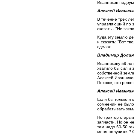
Иванников недоум
Алексей Иванник
В течение трех ле
управляющий по зе
сказать - "Не закл
Куда эту землю де
и сказать: "Вот тв
сделал.
Владимир Долин
Иванникову 59 лет
хватило бы сил и 
собственной земле
Алексей Иванников
Похоже, это реше
Алексей Иванник
Если бы только я 
сомнений не было.
обрабатывать земл
Но трактор старый,
запчасти. Но он не
там надо 60-50 гек
меня получится? С