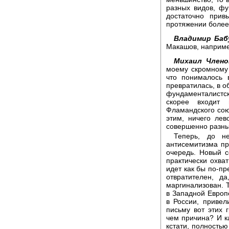
разных видов, фу
достаточно при
протяжении более 
Владимир Баб
Макашов, наприм
Михаил Члено
моему скромному 
что понималось 
превратилась, в о
фундаменталистск
скорее входит 
Фламандского союз
этим, ничего лев
совершенно разны
Теперь, до н
антисемитизма пр
очередь. Новый 
практически охват
идет как бы по-пр
отвратителен, д
маргинализован. Т
в Западной Европ
в России, привел
письму вот этих 
чем причина? И ка
кстати, полностью