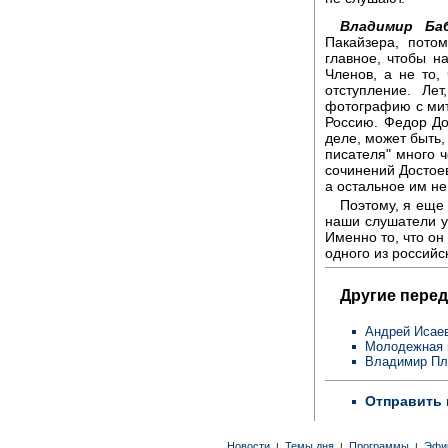
Владимир Баб
Пакайзера, пото
главное, чтобы н
Членов, а не то,
отступление. Ле
фотографию с мит
Россию. Федор До
деле, может быть,
писателя" много ч
сочинений Достоев
а остальное им не
Поэтому, я еще 
наши слушатели у
Именно то, что он 
одного из российс
Другие перед
Андрей Исае
Молодежная п
Владимир Пл
Отправить 
Новости
Темы дня
Программы
Эфи
|
|
|