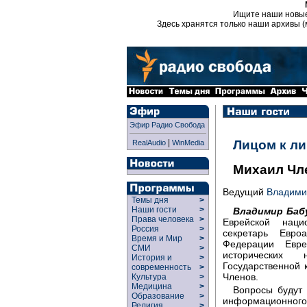
Ищите наши новы
Здесь хранятся только наши архивы (
Эфир Радио Свобода
|
Лицом к л
RealAudio
WinMedia
Михаил Чл
Ведущий
Владими
Темы дня
>
Наши гости
>
Владимир Баб
Права человека
>
Еврейской наци
Россия
>
секретарь Евро
Время и Мир
>
Федерации Евре
СМИ
>
исторических 
История и
>
Государственной
современность
>
Членов.
Культура
>
Медицина
>
Вопросы будут 
Образование
>
информационног
Религия
>