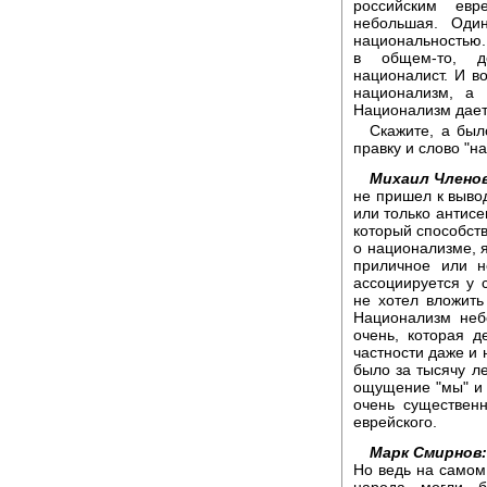
российским евр
небольшая. Оди
национальностью.
в общем-то, д
националист. И в
национализм, а
Национализм дает
Скажите, а был
правку и слово "н
Михаил Членов
не пришел к выво
или только антисе
который способств
о национализме, я
приличное или н
ассоциируется у 
не хотел вложить
Национализм неб
очень, которая д
частности даже и 
было за тысячу ле
ощущение "мы" и п
очень существен
еврейского.
Марк Смирнов:
Но ведь на самом
народа могли б