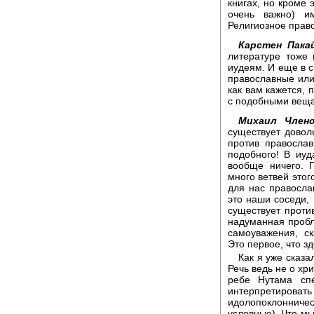
книгах, но кроме 
очень важно) и
Религиозное право
Карстен Пака
литературе тоже 
иудеям. И еще в с
православные или 
как вам кажется, 
с подобными веща
Михаил Члено
существует довол
против православ
подобного! В иуд
вообще ничего. П
много ветвей этог
для нас правосла
это наши соседи,
существует проти
надуманная пробл
самоуважения, с
Это первое, что з
Как я уже сказал
Речь ведь не о хр
ребе Нутама сп
интерпретироват
идолопоклоннич
условные). Что м