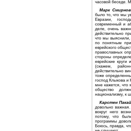
часовой беседе. 
Марк Смирнов
было то, что мы у
Евразии, госпо
современный и аб
деле, очень важн
действительно пр
что мы выяснили, 
по понятным при
еврейского общест
православных опр
стороны определен
еврейские круги 
(скажем, райо
действительно вин
тоже определенный
господ Клыкова и 
мне кажется, что 
общество долж
национализму, к ш
Карстен Пакай
довольно важная.
вокруг него воз
потому, что был
программы довол
Боюсь, правда, что
не слушают.