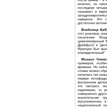
конечно, он нико
последние четыре
называют в еврей
западноевропейск
наверное. Это с
достаточно вспомн
Владимир Баб
этот разговор, ра
писателем Вла
цивилизованный З
Дрейфуса" и "дело
Франции был выне
оправдательный".
Михаил Члено
примеров, особе
времени. Но сейча
словах можно обр
началась так наз
первая интифада
внутренним делом
это смотрел, м
надоевшее, то р
совершенно другой
значительная г
мусульманских, 
национальный ха