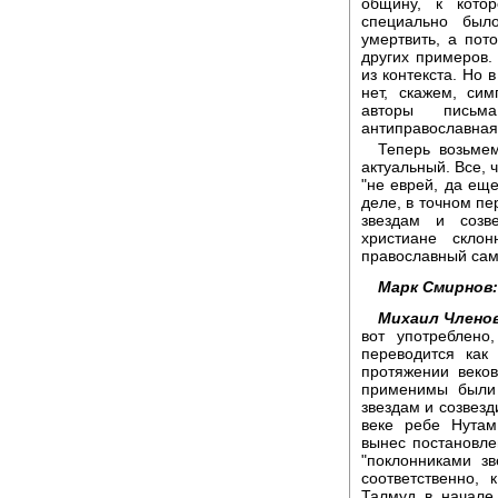
общину, к котор
специально был
умертвить, а пот
других примеров.
из контекста. Но 
нет, скажем, сим
авторы письма
антиправославная
Теперь возьме
актуальный. Все, ч
"не еврей, да ещ
деле, в точном пе
звездам и созв
христиане скло
православный сам
Марк Смирнов:
Михаил Члено
вот употреблено
переводится как
протяжении веко
применимы были
звездам и созвезд
веке ребе Нутам
вынес постановле
"поклонниками зв
соответственно,
Талмуд в начале