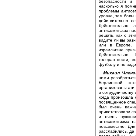
безопасности и 
насколько я помн
проблемы антисе
уровне, там больш
действительно с
Действительно
антисемитских нас
решать, как с эт
видите ли вы разн
или в Европе, 
израильтяне приз
Действительно,
толерантности, 
футболу и не виде
Михаил Члено
ними разобраться.
Берлинской, ко
организованы эти
и сотрудничеству 
когда произошла
посвященное спец
был очень важн
приветствовали са
и очень нужным
антисемитизма н
повсеместно. Для
расслабились, да 
после войны - и 