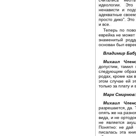
идеологии. Это
ненависти и под
адекватные своем
просто дико". Это 
и все.
Теперь по пово
еврейка не может 
знаменитый роддо
основан был евреем
Владимир Баб
Михаил Члено
допустим, тамил 
следующим образо
родах, кроме как в
этом случае ей э
только за плату и 
Марк Смирнов:
Михаил Члено
разрешается, да. 
опять же на разно
вида, и не ортодо
не является аку
Понятно: не дай б
писалась эта кни