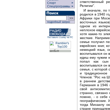
ответственный р
Спорт
>
Религии".
Спецпрограммы
>
И вначале, по 
родился в 1940 го
Африки при Моско
восточных языков
подробный запрос
одном из интерн
неплохое еврейск
хотя какие-то эл
жесткие. Наприме
Поставьте ссылку на РС
семье получил пе
еврейских книг, к
немецкий язык, 
воспитывался он в
идиш ему чужим н
попал как сын 
воспитывался он в
семья, с которой 
и традиционное 
Членов: "Рос на Ш
в раннем детств
Германия в 1946 
свой антисемити
странно, связано 
помню, - о себе 
географические. 
тогда Михаилу ок
стране принадлежу