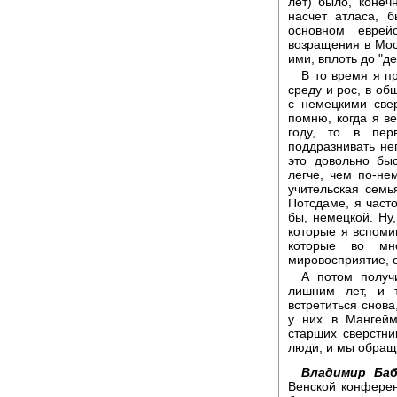
лет) было, конеч
насчет атласа, 
основном еврей
возращения в Мос
ими, вплоть до "д
В то время я п
среду и рос, в о
с немецкими све
помню, когда я ве
году, то в пер
поддразнивать не
это довольно бы
легче, чем по-не
учительская семь
Потсдаме, я част
бы, немецкой. Ну,
которые я вспомин
которые во мн
мировосприятие, о
А потом получ
лишним лет, и 
встретиться снов
у них в Мангейм
старших сверстни
люди, и мы обращ
Владимир Баб
Венской конферен