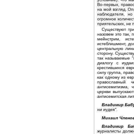
Во-первых, правос
на мой взгляд. Оп
наблюдателя, но
огромное количест
приятельских, не 
Существуют три
назовем это так, 
мейнстрим, ист
истеблишмент, до
центральную лини
сторону. Существ
так называемые "
диалогу с иудаи
крестившихся евр
силу группа, прав
как одному из ев
православный 
антисемитизма, 
церкви выпускают
антисемитская ли
Владимир Баб
ни иудея".
Михаил Членов
Владимир Ба
журналисты должн