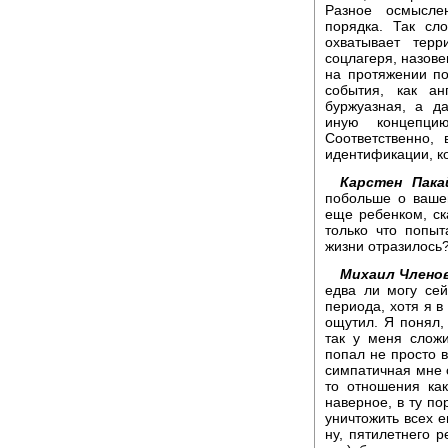
Разное осмысле
порядка. Так сл
охватывает тер
соцлагеря, назове
на протяжении по
события, как ан
буржуазная, а д
иную концепци
Соответственно,
идентификации, к
Карстен Пака
побольше о ваше
еще ребенком, ск
только что попыт
жизни отразилось
Михаил Члено
едва ли могу се
периода, хотя я в
ощутил. Я понял, 
так у меня сложи
попал не просто 
симпатичная мне с
то отношения как
наверное, в ту по
уничтожить всех е
ну, пятилетнего р