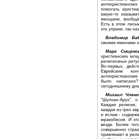
антихристианских
помогать христи
какую-то оказыва
женщине, вообще
Есть в этом пись
это упреки, так н
Владимир Баб
своими именами н
Марк Смирнов
христианских мла
религиозных риту
Во-первых, дейс
Еврейским кон
антихристианские 
было написано
сегодняшнему дн
Михаил Члено
"Шулхан-Арух", 
Каждая религия,
каждая из трех ав
и ислам - содержи
мракобесия. И это
везде. Более тог
совершенно стран
привлекает в рели