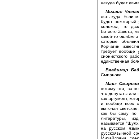
некуда будет двига
Михаил Члено
есть куда. Если 
будет некоторый 
холокост, то дв
Ветхого Завета, м
какой-то ошибке 
которые объяви
Корчагин извест
требует вообще у
сионистского рабс
единственная бол
Владимир Баб
Смирнова.
Марк Смирнов
потому что, во-п
что депутаты или 
как аргумент, кот
и вообще всех о
включая светские
как бы саму по 
литературы, из
называется "Шулха
на русском язык
русскоязычной ср
Михайлович, сдел