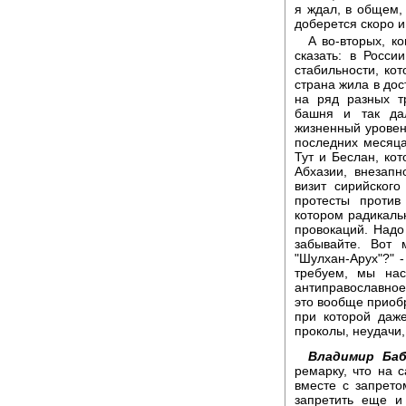
я ждал, в общем, 
доберется скоро и 
А во-вторых, к
сказать: в Росс
стабильности, ко
страна жила в дос
на ряд разных тр
башня и так да
жизненный уровень
последних месяца
Тут и Беслан, кот
Абхазии, внезапн
визит сирийског
протесты проти
котором радикаль
провокаций. Надо 
забывайте. Вот 
"Шулхан-Арух"?" 
требуем, мы наст
антиправославное
это вообще приобр
при которой даж
проколы, неудачи,
Владимир Баб
ремарку, что на 
вместе с запрето
запретить еще и