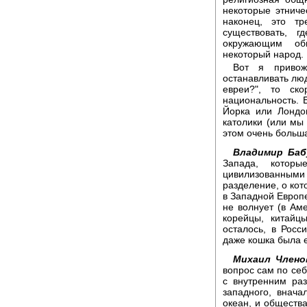
некоторые этниче
наконец, это тр
существовать, 
окружающим общ
некоторый народ.
Вот я привож
останавливать люд
евреи?", то ск
национальность. 
Йорка или Лондон
католики (или мы 
этом очень больш
Владимир Баб
Запада, кото
цивилизованным
разделение, о кот
в Западной Европе
не волнует (в Ам
корейцы, китайц
осталось, в Росс
даже кошка была 
Михаил Члено
вопрос сам по се
с внутренним ра
западного, внача
океан, и общества