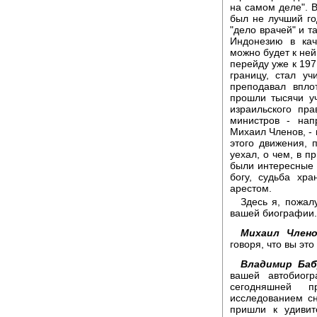
на самом деле". В
был не лучший го
"дело врачей" и т
Индонезию в кач
можно будет к ней
перейду уже к 197
границу, стал уч
преподавал впло
прошли тысячи уч
израильского пра
министров - нап
Михаил Членов, - 
этого движения, 
уехал, о чем, в п
были интересные 
богу, судьба хр
арестом.
Здесь я, пожал
вашей биографии. 
Михаил Члено
говоря, что вы это
Владимир Баб
вашей автобиог
сегодняшней п
исследованием сн
пришли к удиви