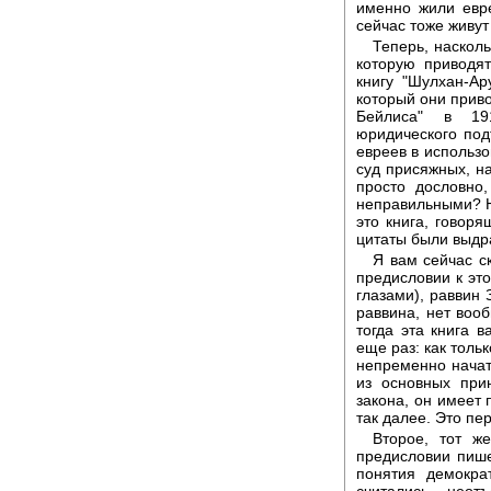
именно жили евре
сейчас тоже живут
Теперь, наскол
которую приводят
книгу "Шулхан-Ар
который они приво
Бейлиса" в 19
юридического под
евреев в использо
суд присяжных, н
просто дословно
неправильными? Не
это книга, говоря
цитаты были выдр
Я вам сейчас с
предисловии к эт
глазами), раввин 
раввина, нет воо
тогда эта книга
еще раз: как толь
непременно начать
из основных при
закона, он имеет 
так далее. Это пе
Второе, тот ж
предисловии пишет
понятия демокра
считались неот