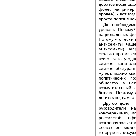
дебатов посвящае
фоне, например
прочее), - вот тог
просто легитимной
Да, необходимо
уровень. Почему?
национальных фоб
Потому что, если 
антисемиты чаще
антисемиты) нап
сколько против е
всего, чего уго
символ капитали
символ обскуранти
жупел, можно ска
политических п
общество в цел
возмутительный 
бывают. Поэтому 
легитимно, важно.
Другое дело - 
руководители 
конференциях, что
российской оф
возглавлялась за
словах ее можн
которую вы обсужд