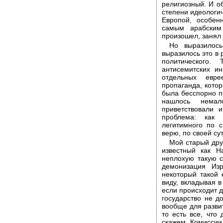
религиозный. И об
степени идеологич
Европой, особен
самым арабским
произошел, занял
Но выразилось
выразилось это в 
политического.
антисемитских и
отдельных евр
пропаганда, котор
была бесспорно п
нашлось немал
приветствовали 
проблема: как о
легитимного по с
верю, по своей су
Мой старый дру
известный как Н
неплохую такую с
демонизация Изр
некоторый такой 
виду, вкладывая в
если происходит д
государство не д
вообще для развит
то есть все, что 
скажем, Комиссии