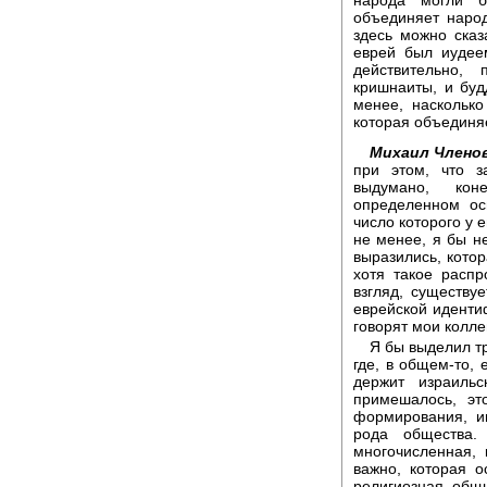
объединяет народ
здесь можно сказ
еврей был иудеем
действительно,
кришнаиты, и будд
менее, насколько
которая объединя
Михаил Членов
при этом, что з
выдумано, кон
определенном ос
число которого у 
не менее, я бы не
выразились, котор
хотя такое расп
взгляд, существу
еврейской идентиф
говорят мои колле
Я бы выделил т
где, в общем-то, 
держит израиль
примешалось, эт
формирования, и
рода общества.
многочисленная,
важно, которая о
религиозная общ