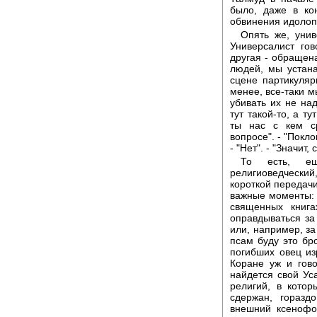
было, даже в ко
обвинения идолоп
Опять же, унив
Универсалист гов
другая - обращен
людей, мы устан
сцене партикуляр
менее, все-таки м
убивать их не над
тут такой-то, а ту
ты нас с кем с
вопросе". - "Покло
- "Нет". - "Значит,
То есть, ещ
религиоведческ
короткой передачи
важные моменты: 
священных книга
оправдываться за
или, например, за
псам буду это бро
погибших овец из
Коране уж и гово
найдется свой Ус
религий, в кото
сдержан, горазд
внешний ксенофо