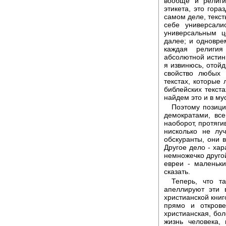
вообще и религи
этикета, это гор
самом деле, текст
себе универсали
универсальным ц
далее; и одновре
каждая религи
абсолютной истины
я извинюсь, отойд
свойство любых 
текстах, которые 
библейских текста
найдем это и в му
Поэтому позици
демократами, все
наоборот, протяги
нисколько не лу
обскуранты, они 
Другое дело - хар
немножечко другой,
евреи - маленьк
сказать.
Теперь, что та
апеллируют эти 
христианской книго
прямо и откров
христианская, бол
жизнь человека,