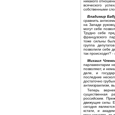
никакого отношени
всяческого успе
собственными сло
Владимир Баб
сравнить антисем
на Западе руково
могут себе позвол
Трудно себе пре
французского па
тоже сильны был
группа депутато
позволили себе д
так происходит? - 
Михаил Члено
парламентарии не
позволяют, и нема
деле, и госуда
последние нескол
достаточно грубых
антиизраилизм, в
Теперь верне
существенная р
российским. Преж
движущие силы. Е
сегодня являются
кстати, и акаде
меньшинство, то 