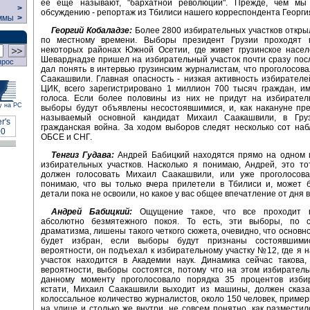
ее еще называют, "бархатной революции". Прежде, чем мы
>
обсуждению - репортаж из Тбилиси нашего корреспондента Георги
ммы
>
Георгий Кобаладзе:
Более 2800 избирательных участков открыл
по местному времени. Выборы президент Грузии проходят
некоторых районах Южной Осетии, где живет грузинское насел
Шеварднадзе пришел на избирательный участок почти сразу пос
прос
дал понять в интервью грузинским журналистам, что проголосов
Саакашвили. Главная опасность - низкая активность избирател
ЦИК, всего зарегистрировано 1 миллион 700 тысяч граждан, и
голоса. Если более половины из них не придут на избиратель
у на РС
выборы будут объявлены несостоявшимися, и, как накануне пр
называемый основной кандидат Михаил Саакашвили, в Гру
гражданская война. За ходом выборов следят несколько сот на
ОБСЕ и СНГ.
Тенгиз Гудава:
Андрей Бабицкий находятся прямо на одном и
избирательных участков. Насколько я понимаю, Андрей, это тот
должен голосовать Михаил Саакашвили, или уже проголосова
понимаю, что вы только вчера прилетели в Тбилиси и, может б
детали пока не освоили, но какое у вас общее впечатление от дня
Андрей Бабицкий:
Ощущение такое, что все проходит в
абсолютно безмятежного покоя. То есть, эти выборы, по 
драматизма, лишены такого четкого сюжета, очевидно, что основн
будет избран, если выборы будут признаны состоявшими
вероятности, он подъехал к избирательному участку №12, где я н
участок находится в Академии наук. Динамика сейчас такова,
вероятности, выборы состоятся, потому что на этом избиратель
данному моменту проголосовало порядка 35 процентов избир
кстати, Михаил Саакашвили выходит из машины, должен сказат
колоссальное количество журналистов, около 150 человек, пример
на улице и столько же внутри, не совсем понятно, как разместил