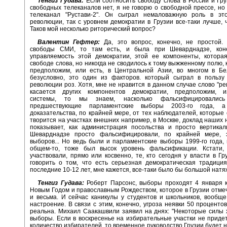
Тенгиз Гудава:
Если соотносить свободу слова в России и Гру
свободных телеканалов нет, я не говорю о свободной прессе, но 
телеканал "Рустави-2". Он сыграл немаловажную роль в эт
революции, так с уровнем демократии в Грузии все-таки лучше, 
Таков мой несколько риторический вопрос?
Валентин Гефтер:
Да, это вопрос, конечно, не простой. 
свободы СМИ, то там есть, и была при Шеварднадзе, кон
управляемость этой демократии, этой ее компоненты, которая
свободе слова, но никогда не сводилось к тому выжженному полю, 
предположим, или есть, в Центральной Азии, во многом в Бел
безусловно, это один из факторов. который сыграл в пользу
революции роз. Хотя, мне не нравится в данном случае слово "ре
касается других компонентов демократии, предположим, и
системы, то мы знаем, насколько фальсифицировалис
предшествующие парламентские выборы 2003-го года,
доказательства, по крайней мере, от тех наблюдателей, которые 
творится на участках внешних например, в Москве, доклад наших
показывает, как администрация посольства и просто вертикал
Шеварднадзе просто фальсифицировали, по крайней мере, 
выборов... Но ведь были и парламентские выборы 1999-го года, 
общем-то, тоже был высок уровень фальсификации. Кстати,
участвовали, прямо или косвенно, те, кто сегодня у власти в Гр
говорить о том, что есть серьезная демократическая традици
последние 10-12 лет, мне кажется, все-таки было бы большой натя
Тенгиз Гудава:
Роберт Парсонс, выборы проходят 4 января к
Новым Годом и православным Рождеством, которое в Грузии отме
и весьма. И сейчас каникулы у студентов и школьников, вообщ
настроение. В связи с этим, конечно, угроза неявки 50 проценто
реальна. Михаил Саакашвили заявил на днях: "Некоторые силы 
выборы. Если в воскресенье на избирательные участки не приде
количество избирателей, то временное руководство Грузии будет 