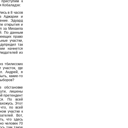
 приступим к
я Кобаладзе:
ись в 8 часов
 в Аджарии и
ение. Эдуард
ле открытия и
ал за Михаила
ей. По данным
меющих право
ные участки,
едупредил так
зии начнется
блюдателей из
з тбилисских
 участок, где
л. Андрей, я
ыть, какие-то
 выборов?
 обстановке
сути, лишены
ой претендент
ся. По всей
ахожусь. Этот
 что, по всей
ном участке к
ателей. Вот,
ь, что здесь
но человек 70
ось там такое