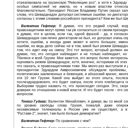
отреагировала на грузинскую "Революцию роз", и хотя к Эдуард
особых симпатией не имела, но к новым властям отнесла
благожелательно. Президент России Владимир Путин сказал за
слова, что Шеварднадзе допускал системные ошибки, но диктатор
согласны с этими словами российского президента? Кем же был Ш
Валентин Гефтер:
Я думаю, что это редкий случай, когд
правозащитники могут прямо так уж согласиться со своим президен
я думаю, что в целом, если так, одной фразой - да, я согласен
Шеварднадзе сам лично диктатором не был, но допускал очень се
хотите, ошибки, а иногда даже может и нечто большее, имен
ошибки, но ведь дело сейчас не в том, какой был режим Шевардна
том, что идет ему на смену. Это тот вопрос, который должен ин
думаю, тех, кто сегодня наблюдает и не только наблюдает, но 
Тбилиси и всей Грузии. Мне кажется, это вопрос более интересны
оценивать режим Шеварднадзе, хотя, конечно, историкам об этих 
что сказать, и правозащитникам тоже. Мы много раз выступали и 
президентом Эдуардом Амвросиевичем обсуждали проблемы, 
политических заключенных и беженцев, и абхазский кризис, много
эти 10 лет Грузии. Какой она выйдет из этого опыта, послез
послеэдуардовского, что будет завтра, после этого плебисцита се
Выборами трудно назвать то, что происходит сегодня. Это, скор
доверия по отношению к новой власти. И что будет после - это се
вопросом.
Тенгиз Гудава:
Валентин Михайлович, я думаю, вы со мной сог
по уровню свободы слова Грузия, пожалуй, даже опереж
независимые телеканалы в России уже не существуют, а в
"Рустави-2", значит, там было больше демократии?
Валентин Гефтер:
По сравнению с чем?