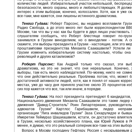
количество людей. Избирательный участок небольшой, беспрец
безопасности, много охраны, много и любопытствующих. Я должен
интерес к этим выборам, конечно, колоссален. Хотя, как я уже ск
все-таки, мне кажется, они лишены истинного драматизма.
Тенгиз Гудава:
Роберт Парсонс, вы недавно возглавили Груз
Радио Свобода, а до этого много лет были корреспондентом ВВ
Москве, так что вы у нас как бы будете в двух лицах участвовать
слушателям сообщить, что Роберт блестяще говорит по-груз
занимался в Грузии виноделием, но о виноделии - потом. А с
скажите, эти выборы президента в Грузии - настоящие, или это ме
проштамповки президентства Михаила Саакашвили? Успели ли 
Грузии изменить избирательную систему настолько, чтобы она
революций и других катаклизмов?
Роберт Парсонс:
Как Андрей только что сказал, эти вы
драматизма, но это не значит, что они нереальные. Конечно,
выборы, там есть много наблюдателей. По-моему, никто не сомне
что они действительно реальные. Проблема потом, что, может б
достаточной активности людей, хотя, как я понял от наших корре
местах, уже до часу дня приняло участие около 35 процентов из
сих пор кажется что все, так или иначе, в порядке.
Тенгиз Гудава:
На пост президента претендуют 6 кандидатов,
Национального движения Михаила Саакашвили это также лидер 
движения "Давид-Строитель" Роин Липартериани, руководитель
адвокатов Грузии" Картлос Гарибашвили, лидер неправит
организации "Лига инвалидов Грузии" Заза Сихарулидзе и бывш
Имеретии Теймураз Шашиашвили, кстати, он достаточно влиятел
в Грузии, несколько хозяйственного плана, как Юрий Лужков в Р
менее, я думаю, что это реальный соперник все-таки на этих выбор
Вопрос в Москву господину Гефтеру. Россия с нескрываемым