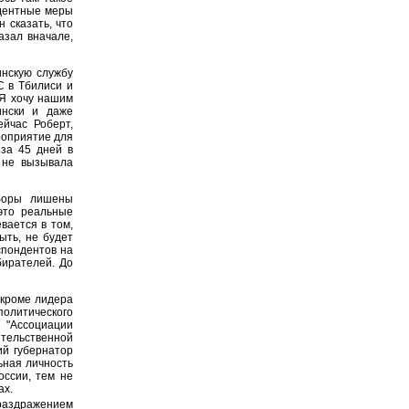
едентные меры
 сказать, что
азал вначале,
инскую службу
С в Тбилиси и
. Я хочу нашим
ински и даже
ейчас Роберт,
роприятие для
за 45 дней в
 не вызывала
боры лишены
 это реальные
вается в том,
ыть, не будет
спондентов на
бирателей. До
 кроме лидера
политического
 "Ассоциации
ельственной
ий губернатор
ьная личность
оссии, тем не
ах.
 раздражением