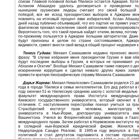
списки. Главной головной болью Тбилиси остается Аджария. Хотя
Асланом Абашидзе удалось договориться о проведении го
нынешние грузинские лидеры считают это своей большой 
победой, все же исход президентских выборов в Аджарии мож
повлиять на итоговый процент явки избирателей. Аслан Абашид
дней назад публично объявивший, что его партия не примет участ
фактически призвал население своей автономии проигнорировать
Вероятность того, что такой призыв найдет отклик, велика, потом
по-прежнему пользуется в Аджарии большим авторитетом. Даже
будут признаны в целом по стране состоявшимися, Аджар
видимости, сумеет внести свой вклад в общий процент недоверия к
Тенгиз Гудава:
Михаил Саакашвили недавно произнес много
фразу: "В случае избрания меня президентом Грузии я вам об
будут последние выборы в Грузии, в которых не принимают уч
Абхазии и Осетии". Вообще Михаил Саакшвили также говорил о де
искоренении коррупции и сделал немало других ярких заявл
привести краткую биографическую справку Михаила Саакашвили:
Дарья Жарова:
Михаил Никалозович Саакашвили родился 21 де
года в городе Тбилиси в семье интеллигентов. Его дед работал в 
году окончил 51-ю тбилисскую среднюю школу с золотой медалью 
факультет международного права Института международны
Киевского государственного университета, который окончил в 
отличием. С наступлением перестройки поехал учиться за гра
Страсбургский институт прав человека, магистратуру Ко
университета в Нью-Йорке, докторантуру университета и
Вашингтона. Учился во Флорентийской академии права и Гаагс
международного права. Затем работал в Норвежском институте пр
в солидной нью-йоркской юридической фирме. Женился н
Нидерландов Сандре Роеловс. В 1995-м году вернулся в Гру
политикой и стал депутатом парламента в составе прошевар