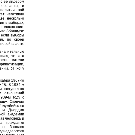
 с ее лидером
лосования, и
политической
ет негативно
зе, несколько
ия в выборах,
 голосование.
у что Абашидзе
 если выборы
ия, по своей
 новой власти.
значительную
ещаю, что это
астие жители
приватизации,
ений. Я хочу
кабря 1967-го
КГБ. В 1984-м
и поступил на
х отношений
1989-м году с
ницу. Окончил
лумбийского
мени Джорджа
кой академии
ав человека и
а гражданке
зию. Занялся
днадзевского