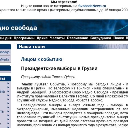
Мы переехали!
Ищите наши новые материалы на
SvobodaNews.ru
.
хранятся только наши архивы (материалы, опубликованные до 16 января 200
вобода
Лицом к событию
nMedia
Президентские выборы в Грузии
Программу ведет Тенгиз Гудава.
>
Тенгиз Гудава:
Событие, к которому мы сегодня лицом - п
>
выборы в Грузии. По телефону из Тбилиси - наш специальный 
века
>
Андрей Бабицкий. В московском бюро Радио Свобода - президен
>
Института прав человека Валентин Гефтер. Со мной в пражской ст
р
>
Грузинской службы Радио Свобода Роберт Парсонс.
>
Президентские выборы 4 января 2004-го года - выборы в
>
экстраординарные, вызванные недавним отстранением от вл
сть
>
Шеварднадзе. Эти выборы проводятся в пожарном порядке, пото
>
требование грузинской Конституции: новые президентские выбо
>
провести не позднее 45 дней после отставки прежнего президен
ие
>
напомню, произошла 23 ноября прошлого года в результате бескров
>