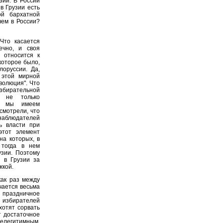
зии. В России
в Грузии есть
ой бархатной
чем в России?
Что касается
ечно, и своя
 относится к
которое было,
оруссии. Да,
 этой мирной
волюция". Что
збирательной
ь не только
 а мы имеем
смотрели, что
 наблюдателей
ь власти при
этот элемент
на которых, в
 тогда в нем
узии. Поэтому
я в Грузии за
жкой.
ак раз между
чается весьма
е праздничное
в избирателей
хотят сорвать
т достаточное
нелегитимным.