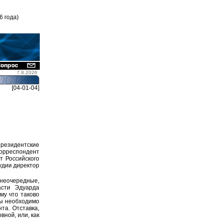
6 года)
7.8.2026
[04-01-04]
резидентские
корреспондент
т Российского
удии директор
неочередные,
асти Эдуарда
му что таково
ры необходимо
та. Отставка,
ной, или, как