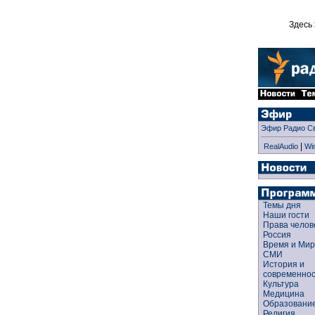
Здесь 
Эфир Радио С
|
RealAudio
Wi
Темы дня
Наши гости
Права чело
Россия
Время и Ми
СМИ
История и
современно
Культура
Медицина
Образован
Религия