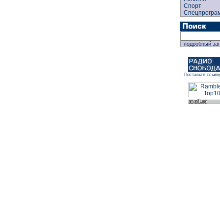
Спорт
Спецпрогра
подробный за
Поставьте ссылк