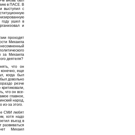
9-м вновь был
узию в ПАСЕ. В
м выступил с
титуционную
енизированную
 году ушел в
рганизовал и
узии проходят
ости Михаила
 несомненный
политического
л за Михаила
того деятеля?
нять, что он
 конечно, еще
л, когда был
 был довольно
гораздо резче
о критиковали,
ь, что он все-
амое главное,
зинский народ,
 из-за этого.
кие СМИ любят
ом, хотя надо
ретил въезд в
т развиваться
анет Михаил