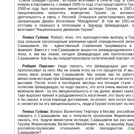
"Союза граждан Грузии", который возглавил в 1998-м году. В 199
избран в парламента, с января 2000-го года стал представлять Гр
2000-м году был назначен министром юстиции Грузии, в 2001-
предложением запретить компартию Грузии за антиконс
деятельность и связь с Россией. Отказался регистрировать во
организацию Джабы Иоселиани "Мхедриони". В том же 2001-м
отставку и перешел в оппозицию к Эдуарду Шеварднадзе, о
возглавил "Национальное движение Грузии".
Тенгиз Гудава:
Роберт, ясно, что президентские выборы в Гр
под сильным пассионарным влиянием одной определенной личн
Саакашвили. Он - единственный ставленник триумвирата и
фаворит. Вместе с тем Саакашвили вышел из шеварднадзевского 
лона, и, как мы знаем, сегодня Шеварднадзе уже проголосова
Саакашвили. Как бы вы охарактеризовали политический портрет э
Роберт Парсонс:
Надо сказать, что Шеварднадзе дал по
проголосовал за него. Мы не знаем этого на сто процентов. И мы,
очень мало знаем про Саакашвили. Мы знаем, как он работа
министром юстиции при Шеварднадзе, и его рейтинг на этом посту
высоким. После этого в последние месяцы его позиции стали 
политики Шеварднадзе, но надо сказать, что хотя очень многие ег
включали меня - за его эмоциональность и так далее, можно сказат
таки выразил чаяния и раздраженность населения, это было его с
я бы сказал, в этом периоде достижение, он понял, чего хотел гру
и, несмотря на эту эмоциональность, люди в Грузии голосуют за него
Тенгиз Гудава:
Вопрос Валентину Гефтеру в Москву: российс
говорить о Саакашвили, как о популисте грузинском Жириновск
сказать, что, будучи министром юстиции, Саакашвили как раз зап
Грузию Жириновскому. Валентин Михайлович, как, по-вашему, буду
российско-грузинские отношения, если президентом ст
Саакашвили?