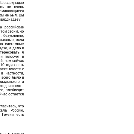
у Шеварднадзе
сь не очень
поминающиеся
ом не был. Вы
еварднадзе?
а российские
том своим, но
, безусловно,
рьезные, если
но системные
дзе, а дело в
тересовать, я
и голосует, в
й, чем сейчас
10 годах есть
даже вместе с
в частности,
 всего было в
виадовского и
годняшнего...
ее, плебисцит
йчас остается
ласитесь, что
ала Россию,
 Грузии есть