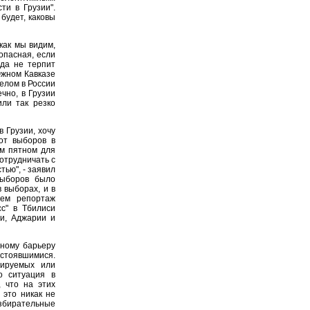
ти в Грузии".
 будет, каковы
как мы видим,
опасная, если
ода не терпит
 Южном Кавказе
целом в России
ечно, в Грузии
или так резко
 Грузии, хочу
от выборов в
им пятном для
отрудничать с
ью", - заявил
выборов было
 выборах, и в
аем репортаж
сс" в Тбилиси
ии, Аджарии и
тному барьеру
остоявшимися.
лируемых или
о ситуация в
 что на этих
 это никак не
збирательные