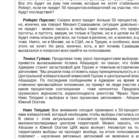
Все это будет на руку тем силам, которые не хотят стабильнос
Роберт, если не придет 50 процентов избирателей на участки, что
будут последствия?
Роберт Парсонс:
Скорее всего придет больше 50 процентов, 
но, конечно, как говорит Михаил Саакашвили, ситуация довольно 
не придет - можно сказать в любых таких ситуациях, что прир
пустоты, и пустота, вакуум, не только в Грузии, но в и целом на
будет очень опасен для всех, не только в регионе, но, и конечно, в 
тоже. Никто, ни в Москве, ни в США, ни в Турции, и особенно, кон
этого не хочет. Но риск, конечно, есть, и вот почему Саакашв
высказался и попросил всех прийти на голосование.
Тенгиз Гудава:
Продолжая тему угроз президентским выборам в
привести высказывание Аслана Абашидзе: он сказал, что бойк
Аджарии станет катастрофой для Грузии и тяжелым историческ
автономии. "Мы решили пока отложить нашу принципиальность и с
Центральной избирательной комиссией Грузии и центральной власт
Абашидзе. По последним сообщениям в Аджарии на время 
отменено чрезвычайное положение, но примут ли люди участие в
каком процентном соотношении - тоже непонятно. Предлаг
грузинского журналиста, корреспондента агентства "Франс Пре
Нико Топурия о выборах в трех грузинских автономиях - Абхаз
Южной Осетии.
Нико Топурия:
Все внимание сегодня приковано к 50-процен
явки избирателей, который необходим, чтобы выборы считались с
В связи с этим актуальным становится проблема неконтро
малоконтролируемых центром территорий. Можно сказать, чт
Абхазии и Южной Осетии ЦИК мало волнует. Несмотря на то,
территориях выборы не проходят вообще, на итоги голосования
повлияет - население мятежных автономий не включено в и