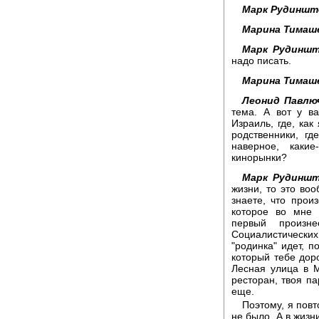
Марк Рудиншт
Марина Тимаш
Марк Рудиншт
надо писать.
Марина Тимаш
Леонид Павлю
тема. А вот у в
Израиль, где, как
родственники, гд
наверное, каки
кинорынки?
Марк Рудиншт
жизни, то это воо
знаете, что прои
которое во мне 
первый произн
Социалистических
"родинка" идет, п
который тебе доро
Лесная улица в М
ресторан, твоя па
еще.
Поэтому, я пов
не было. А в жизн