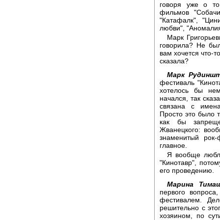
говоря уже о т
фильмов "Собачи
"Катафалк", "Цин
любви", "Аномалия
Марк Григорьев
говорила? Не был
вам хочется что-то
сказала?
Марк Рудиншт
фестиваль "Кинота
хотелось бы нем
начался, так сказ
связана с имен
Просто это было т
как бы запреще
Жванецкого: вооб
знаменитый рок-
главное.
Я вообще любл
"Кинотавр", пото
его проведению.
Марина Тимаш
первого вопроса
фестивалем. Де
решительно с это
хозяином, по сут