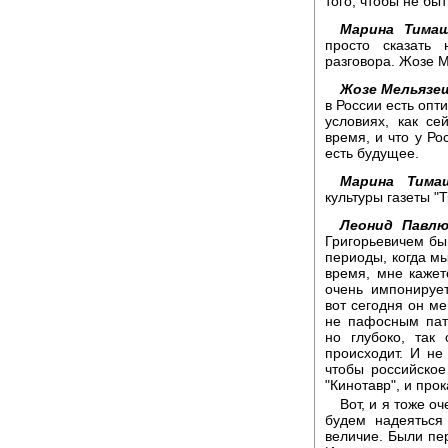
того, чтобы не бы
Марина Тимаш
просто сказать 
разговора. Жозе М
Жозе Мельязе
в России есть опт
условиях, как се
время, и что у Ро
есть будущее.
Марина Тимаш
культуры газеты "Т
Леонид Павлю
Григорьевичем бы
периоды, когда мы
время, мне кажет
очень импонируе
вот сегодня он ме
не пафосным пат
но глубоко, так
происходит. И не
чтобы российское
"Кинотавр", и про
Вот, и я тоже о
будем надеяться
величие. Были пер