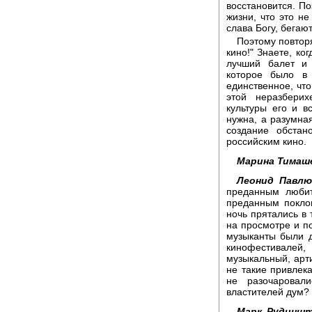
восстановится. По
жизни, что это не
слава Богу, бегают
Поэтому повторя
кино!" Знаете, ко
лучший балет и 
которое было в
единственное, что
этой неразберих
культуры его и в
нужна, а разумная
создание обстан
российским кино.
Марина Тимаш
Леонид Павлю
преданным любит
преданным поклон
ночь прятались в 
на просмотре и по
музыканты были д
кинофестивалей,
музыкальный, арти
не такие привлека
не разочаровал
властителей дум?
Марк Рудиншт