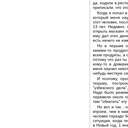
да, ходили в рест
приписали, что это
Когда я попал в
который меня науч
этот человек, посл
13 лет. Недавно,
открыть магазин 
ему дал этих дене
есть ничего не из
Но в тюрьме о
какими-то продукт
всем продукты, а о
потому что раз ты
кому-то в доверие
меня научил некот
нибудь жесткую с
И поэтому, про
тюрьму, постро
"узбекского дела
Надо было режим 
перевели около т
там "обкатать" эту
Но вот, и так..
втроем, чем в кам
человек гораздо б
ситуации, когда т
в Новый год, 1 ян