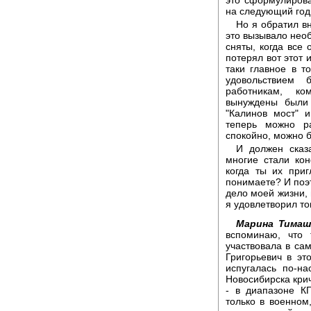
на следующий год
Но я обратил вн
это вызывало необ
сняты, когда все
потерял вот этот 
таки главное в т
удовольствием
работникам, ко
вынуждены были
"Калинов мост" и
теперь можно ра
спокойно, можно б
И должен сказ
многие стали кон
когда ты их приг
понимаете? И поэт
дело моей жизни, 
я удовлетворил то
Марина Тимаш
вспоминаю, что 
участвовала в сам
Григорьевич в эт
испугалась по-на
Новосибирска крич
- в диапазоне К
только в военном,