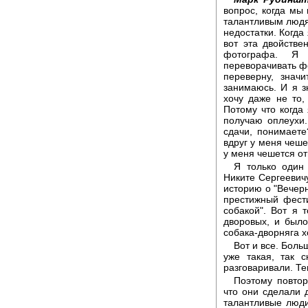
вопрос, когда мы 
талантливым людям
недостатки. Когда
вот эта двойств
фотографа. Я 
переворачивать ф
переверну, знач
занимаюсь. И я з
хочу даже не то,
Потому что когда
получаю оплеухи
сдачи, понимаете
вдруг у меня чешет
у меня чешется от
Я только один 
Никите Сергеевичу
историю о "Вечерн
престижный фести
собакой". Вот я 
дворовых, и было
собака-дворняга х
Вот и все. Боль
уже такая, так 
разговаривали. Те
Поэтому повтор
что они сделали 
талантливые люди