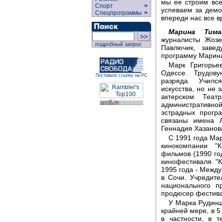
мы ее строим все
Спорт
>
успеваем за демо
Спецпрограммы
>
впереди нас все в
Марина Тима
журналисты Жозе
подробный запрос
Павлючик, завед
программу Марин
Марк Григорье
Одессе. Трудову
Поставьте ссылку на РС
разряда. Училс
искусства, но не 
актерском Теат
административн
эстрадных прогр
связаны имена 
Геннадия Хазанов
С 1991 года Ма
кинокомпании "К
фильмов (1990 го
кинофестиваля "К
1995 года - Между
в Сочи. Учредите
национального п
продюсер фестива
У Марка Рудинш
крайней мере, в 
в частности, в 