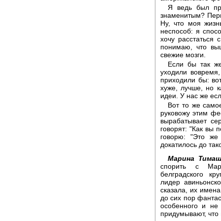
Я ведь был пр
знаменитым? Перв
Ну, что моя жизн
неспособ: я спосо
хочу расстаться 
понимаю, что вы
свежие мозги.
Если бы так же
уходили вовремя,
приходили бы: вот
хуже, лучше, но 
идеи. У нас же есл
Вот то же само
руковожу этим фес
вырабатывает сер
говорят: "Как вы п
говорю: "Это же
докатилось до так
Марина Тимаш
спорить с Мар
белградского кр
лидер авиньонск
сказала, их имена
до сих пор фантас
особенного и не
придумывают, что 