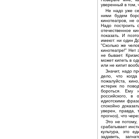
уверенный в том, 
Не надо уже се
ними будем боро
кинотеатров, не 
Надо построить с
отечественное ки
показать. И поэт
имеют: ни один До
"Сколько же чело
кинотеатре!" Нет 
не бывает. Кризи
может кипеть в од
или не кипит вооб
Значит, надо п
дело, что когда
пожалуйста, кино
истерик по пово
бороться. Ему 
российского, в 
идиотскими фраз
спокойно доказат
уверен, правда,
прогноз), что чере
Это не потому,
срабатывает инст
культура, это е
задавить, загн