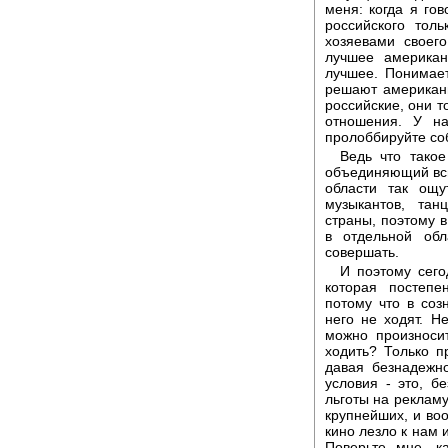
меня: когда я го
российского тол
хозяевами своег
лучшее америка
лучшее. Понимает
решают американц
российские, они т
отношения. У на
пролоббируйте со
Ведь что такое
объединяющий всю
области так ощу
музыкантов, тан
страны, поэтому 
в отдельной обл
совершать.
И поэтому сего
которая постепе
потому что в соз
него не ходят. Н
можно произносит
ходить? Только п
давая безнадежн
условия - это, б
льготы на рекламу
крупнейших, и воо
кино лезло к нам 
Поверьте мне, ка