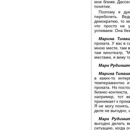
мне ближе. Дассен
понятие.
Поэтому я дум
переболеть. Ве
демократию, то мы
что просто не 
успеваем. Она беж
Марина Тимаш
проката. У вас в 
мною месте, там в
там кинотеатр, "
местами, я вижу т
Марк Рудиншт
Марина Тимаш
в каких-то инте
темпераментно и
проката. Но посто
бизнес-контекста
например, тот ж
принимает к прока
Я не могу понять,
деле не выгодно, 
Марк Рудиншт
выгодно делать ви
ситуацию, когда о