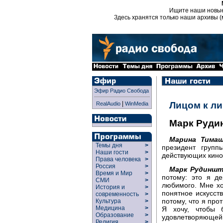
Ищите наши новы
Здесь хранятся только наши архивы (
Эфир Радио Свобода
|
Лицом к л
RealAudio
WinMedia
Марк Руди
Марина Тимаш
Темы дня
>
президент групп
Наши гости
>
действующих кино
Права человека
>
Россия
>
Марк Рудиншт
Время и Мир
>
потому: это я д
СМИ
>
любимого. Мне хо
История и
>
понятное искусств
современность
>
потому, что я прот
Культура
>
Медицина
>
Я хочу, чтобы 
Образование
>
удовлетворяющей 
Религия
>