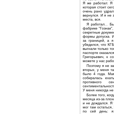
Я же работал: Я
которая стоит сег
очень рано удрал
вернулся. И я не 
места, вся.
Я работал... Б
фабрике "Гознак",
секретные докумен
формы допуска. И
за границей, а 
убедился, что КГБ
выгнали только то
паспорте оказался
Григорьевич, к 
можете у нас рабо
Поэтому я не за
вторых, у меня та
было 4 года. Ма
собиралась еха
противного с
сентиментальность
У меня никогда не
Более того, ког
месяца из-за плох
и не дождался. Я 
мог там остаться,
по сей день: я