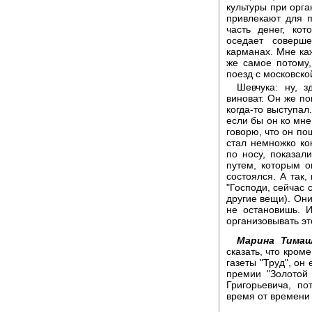
культуры при орга
привлекают для 
часть денег, ко
оседает соверш
карманах. Мне каж
же самое потому,
поезд с московско
Шевчука: ну, 
виноват. Он же по
когда-то выступал
если бы он ко мне
говорю, что он по
стал немножко к
по носу, показал
путем, которым о
состоялся. А так,
"Господи, сейчас 
другие вещи). Они
не остановишь. И
организовывать это
Марина Тимаш
сказать, что кром
газеты "Труд", он
премии "Золотой
Григорьевича, по
время от времени 