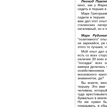
Леонид Павлю
кино, как у Марк
сидеть в тюрьме в
Марк Григорьев
сидели в тюрьме. 
вам дал этот опыт
сталинских лаге
негативный, но и 
Марк Рудинш
"позитивного" опы
не зарекайся, уж 
этого то лучшее, ч
Мой опыт дал м
есть со всех стор
наличии 30 коек 
"посадка" всех 
камера делилась ч
хозяйственнико
московского како
знаменитое, да?
Вы знаете, мен
тюрьму. Это вам 
человека, которы
туда арестовывать
буквально в земле,
Но им нужен бы
показывать, в общ