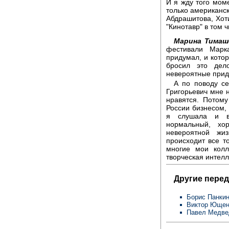
И я жду того моме
только американс
Абдрашитова, Хот
"Кинотавр" в том ч
Марина Тимаш
фестивали Марк
придумал, и котор
бросил это дел
невероятные прид
А по поводу се
Григорьевич мне 
нравятся. Потому
России бизнесом, 
я слушала и ви
нормальный, хо
невероятной жи
происходит все то
многие мои колл
творческая интелл
Другие перед
Борис Панки
Виктор Ющен
Павел Медве