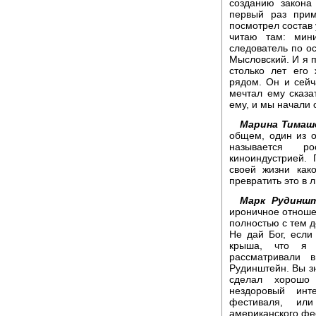
созданию закона
первый раз при
посмотрел состав 
читаю там: мини
следователь по о
Мысловский. И я п
столько лет его
рядом. Он и сейч
мечтал ему сказа
ему, и мы начали 
Марина Тимаш
общем, один из о
называется ро
киноиндустрией.
своей жизни как
превратить это в 
Марк Рудиншт
ироничное отноше
полностью с тем д
Не дай Бог, если
крыша, что я -
рассматривали 
Рудинштейн. Вы зн
сделал хорошо 
нездоровый инт
фестиваля, или
американского фе