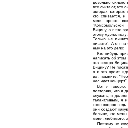
довольно сильно 
все считают, что 
актерах, которые 
кто спивается, и
меня просто воз
"Комсомольской 
Вицину, а в это в
этому журналисту:
Только не пишит
пишите". А он на
ему на это дело:
Кто-нибудь при
написать об этом 
эта сестра Вицина
Вицину? Не писать 
а в это время ид
вот, помните, "Не
нас идет концерт".
Вот я говорю:
повторяю, что я д
служить, я должен
талантливым, я и
тоже вопрос ведь:
они создают какую
больше, кто меньше
меня, любимого, з
Поэтому не хочу