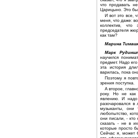
что продавать н
Царицыно. Это бы
И вот это все, 
меня, что даже: в
коллектив, что
председателя жюри
как там?
Марина Тимаш
Марк Рудинш
научился понимать
предмет. Надо его 
эта история дли
варилась, пока она
Поэтому я повт
зрения поступка.
А второе, главн
року. Но не как
явлению. И надо
разочаровался в 
музыканты, они 
любопытство, кот
они писали, - кто
сказать - не в и
которые просто б
Сейчас я, может 
это сформулирова