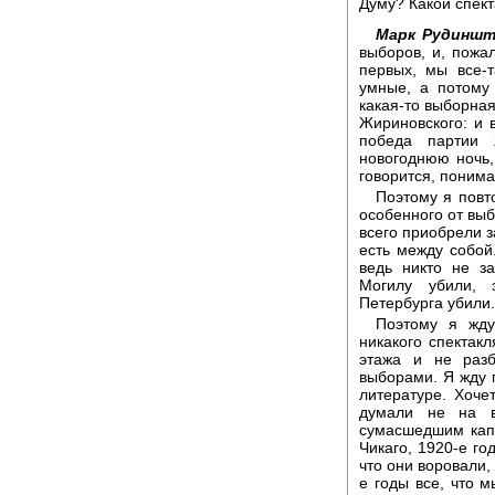
Думу? Какой спект
Марк Рудиншт
выборов, и, пожа
первых, мы все-т
умные, а потому 
какая-то выборная
Жириновского: и в
победа партии 
новогоднюю ночь, 
говорится, поним
Поэтому я повт
особенного от выб
всего приобрели з
есть между собой
ведь никто не з
Могилу убили, 
Петербурга убили
Поэтому я жду 
никакого спектакл
этажа и не раз
выборами. Я жду п
литературе. Хоче
думали не на в
сумасшедшим капи
Чикаго, 1920-е го
что они воровали,
е годы все, что м