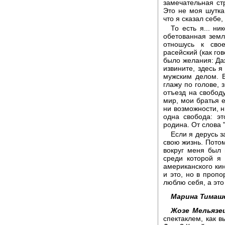
замечательная ст
Это не моя шутка,
что я сказал себе,
То есть я... н
обетованная земл
отношусь к сво
расейский (как гов
было желания: Даж
извините, здесь я
мужским делом. В
глажу по голове, з
отъезд на свобод
мир, мои братья е
ни возможности, н
одна свобода: э
родина. От слова 
Если я дерусь з
свою жизнь. Потом
вокруг меня был 
среди которой я
американского кино
и это, но в проп
люблю себя, а это
Марина Тимаш
Жозе Мельязе
спектаклем, как 