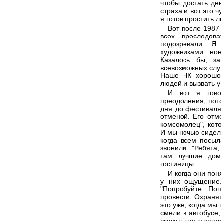
чтобы достать де
страха и вот это 
я готов простить 
Вот после 1987
всех преследова
подозревали: Я
художниками но
Казалось бы, з
всевозможных слухо
Наше ЧК хорошо 
людей и вызвать у
И вот я гово
преодоления, пот
дня до фестиваля
отменой. Его отм
комсомолец", кот
И мы ночью сидел
когда всем посыл
звонили: "Ребята
там лучшие дома
гостиницы:
И когда они пон
у них ощущение,
"Попробуйте. Поп
провести. Охраня
это уже, когда мы
смели в автобусе,
сказал, что я зав