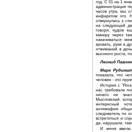
год. С 31 на 1 янв
администрация тю
часов утра, мы с
инфарктом это. 
отвернулись к ст
на следующий де
говоря, чудом ещ
камеру через та
накачиваться ме
кровать, руки в д
отжиманий в ден
высокого роста, п
Леонид Павлю
Марк Рудиншт
показала, что че
человек - это пру
История с "Роск
нас требовали по
ничего не знал
Мысловский, кото
интересный хот
антимафия: общест
следователь по о
встретиться и спр
да, нарушали, там
И меня ввели 