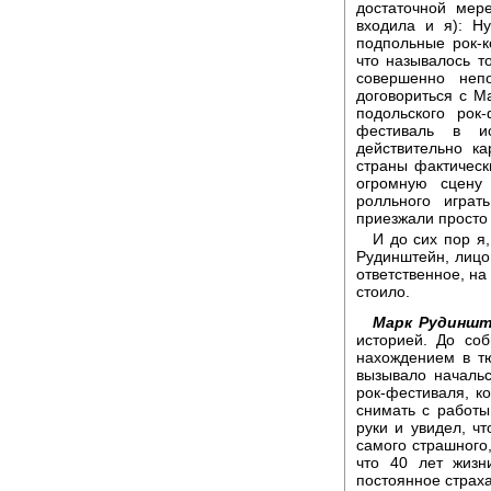
достаточной мер
входила и я): Н
подпольные рок-к
что называлось то
совершенно неп
договориться с 
подольского рок
фестиваль в ис
действительно к
страны фактическ
огромную сцену
ролльного играт
приезжали просто с
И до сих пор я
Рудинштейн, лицо,
ответственное, на
стоило.
Марк Рудиншт
историей. До со
нахождением в тю
вызывало начальс
рок-фестиваля, ко
снимать с работы
руки и увидел, чт
самого страшного,
что 40 лет жизн
постоянное страха