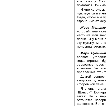
вся разница. Они
помогают. Понимае
И мне хотелось 
чувствуется и в ки
Надо, чтобы мы пр
стране имеют каку
Жозе Мельязе
который, мне каже
частника или так
песни. И у меня 
эту музыку, мне к
половина готовится
Марк Рудиншт
словом - уголовно
годы: тирания, б
серьезные тюремны
возникла бы эта
проявления этой 
Другой вопрос
выпускает доволь
к тюремной теме.
Я очень негати
"Шансон". Во-пер
заказ: Но - пе
останется, навер
шансоном. Вот я 