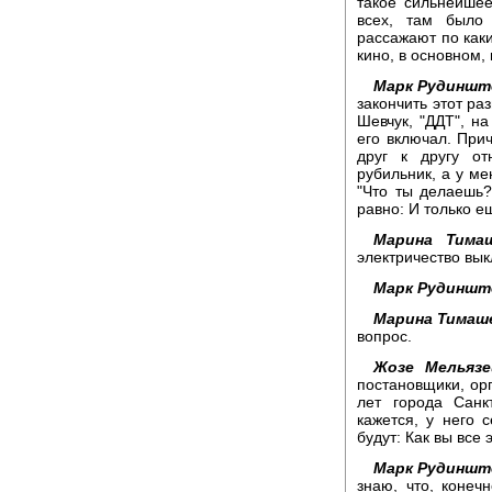
такое сильнейшее
всех, там было 
рассажают по каки
кино, в основном, 
Марк Рудиншт
закончить этот ра
Шевчук, "ДДТ", н
его включал. При
друг к другу о
рубильник, а у ме
"Что ты делаешь?
равно: И только е
Марина Тимаш
электричество вык
Марк Рудиншт
Марина Тимаш
вопрос.
Жозе Мельязе
постановщики, ор
лет города Санк
кажется, у него 
будут: Как вы все
Марк Рудиншт
знаю, что, конечн