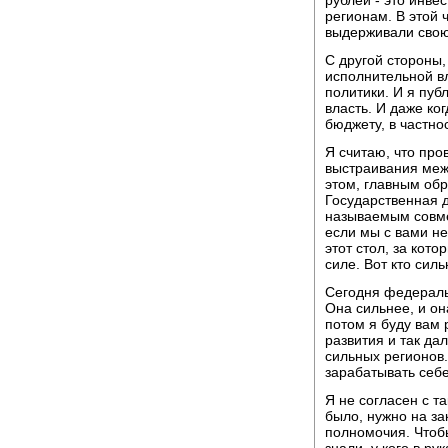
регионам. В этой ч
выдерживали свою
С другой стороны,
исполнительной в
политики. И я пуб
власть. И даже ко
бюджету, в частно
Я считаю, что пр
выстраивания меж
этом, главным обр
Государственная д
называемым совм
если мы с вами не
этот стол, за кот
силе. Вот кто силь
Сегодня федераль
Она сильнее, и он
потом я буду вам 
развития и так да
сильных регионов.
зарабатывать себе
Я не согласен с т
было, нужно на за
полномочия. Чтоб
знали, у кого в ру