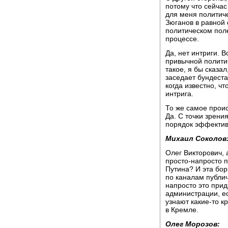
потому что сейчас
для меня политич
Зюганов в равной 
политическом поле
процессе.
Да, нет интриги. В
привычной полити
такое, я бы сказал
заседает бундеста
когда известно, ч
интрига.
То же самое проис
Да. С точки зрени
порядок эффективн
Михаил Соколов
Олег Викторович, 
просто-напросто п
Путина? И эта бор
по каналам публич
напросто это прид
администрации, ес
узнают какие-то к
в Кремле.
Олег Морозов: