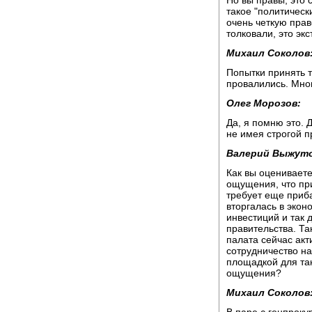
такое "политическ
очень четкую пра
толковали, это эк
Михаил Соколов
Попытки принять т
провалились. Мног
Олег Морозов:
Да, я помню это. 
не имея строгой п
Валерий Выжуто
Как вы оценивает
ощущения, что пр
требует еще приб
вторгалась в экон
инвестиций и так 
правительства. Та
палата сейчас акт
сотрудничество на
площадкой для та
ощущения?
Михаил Соколов
В паре с генпроку