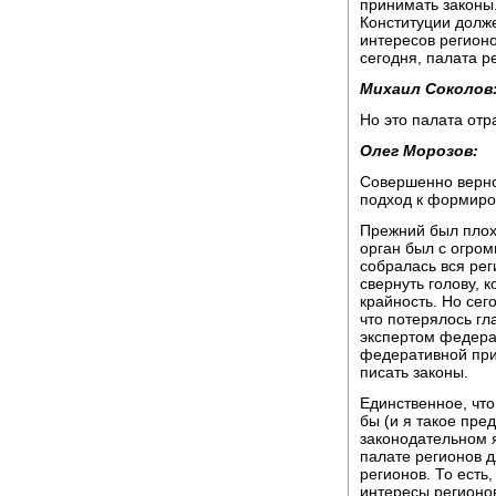
принимать законы
Конституции долже
интересов регионо
сегодня, палата р
Михаил Соколов
Но это палата отр
Олег Морозов:
Совершенно верно
подход к формиро
Прежний был плох 
орган был с огро
собралась вся рег
свернуть голову, 
крайность. Но сег
что потерялось г
экспертом федерал
федеративной при
писать законы.
Единственное, что
бы (и я такое пре
законодательном я
палате регионов д
регионов. То есть
интересы регионов