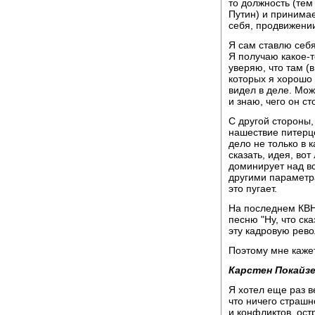
то должность (тем
Путин) и принимае
себя, продвижении
Я сам ставлю себя
Я получаю какое-т
уверяю, что там (
которых я хорошо 
видел в деле. Мож
и знаю, чего он ст
С другой стороны,
нашествие питерце
дело не только в к
сказать, идея, во
доминирует над в
другими параметр
это пугает.
На последнем КВНе
песню "Ну, что ск
эту кадровую рев
Поэтому мне кажет
Карстен Покайзе
Я хотел еще раз в
что ничего страшн
и конфликтов, ост