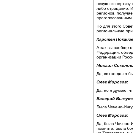
некую экспертизу 
либо отрицание. И
регионов, получае
проголосованным
Но для этого Сов
региональную прир
Карстен Покайзе
А как вы вообще о
Федерации, объед
организации Росс
Михаил Соколов
Да, вот когда-то 
Олег Морозов:
Да, но я думаю, ч
Валерий Выжуто
Была Чечено-Ингу
Олег Морозов:
Да, была Чечено-
помните. Была бол
ни Татарстана, ни