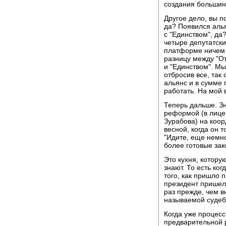
создания большинс
Другое дело, вы п
да? Появился алья
с "Единством", да
четыре депутатски
платформе ничем 
разницу между "О
и "Единством". Мы
отбросив все, так
альянс и в сумме 
работать. На мой 
Теперь дальше. Зн
реформой (в лице
Зурабова) на коо
весной, когда он т
"Идите, еще немно
более готовые зак
Это кухня, которую
знают. То есть ко
того, как пришло п
президент пришел 
раз прежде, чем в
называемой суде
Когда уже процесс
предварительной р