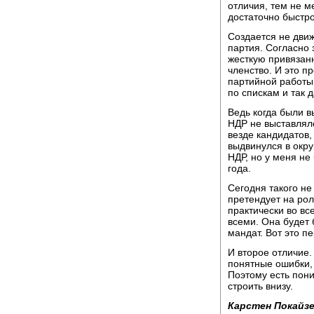
отличия, тем не м
достаточно быстро
Создается не дви
партия. Согласно 
жесткую привязанн
членство. И это 
партийной работы,
по спискам и так 
Ведь когда были в
НДР не выставляло
везде кандидатов,
выдвинулся в окру
НДР, но у меня не
года.
Сегодня такого не
претендует на рол
практически во вс
всеми. Она будет 
мандат. Вот это п
И второе отличие.
понятные ошибки, 
Поэтому есть пони
строить внизу.
Карстен Покайзе