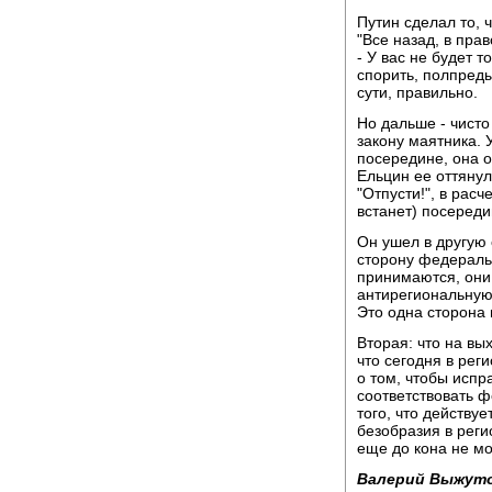
Путин сделал то, 
"Все назад, в прав
- У вас не будет 
спорить, полпреды
сути, правильно.
Но дальше - чисто
закону маятника. 
посередине, она о
Ельцин ее оттянул
"Отпусти!", в расч
встанет) посереди
Он ушел в другую
сторону федераль
принимаются, они
антирегиональную 
Это одна сторона 
Вторая: что на вы
что сегодня в ре
о том, чтобы испр
соответствовать ф
того, что действуе
безобразия в реги
еще до кона не мо
Валерий Выжуто