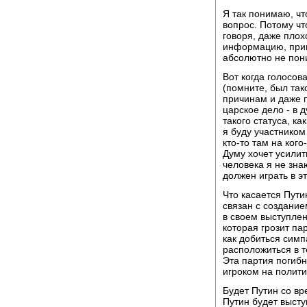
Я так понимаю, чт
вопрос. Потому чт
говоря, даже плохо
информацию, приме
абсолютно не пони
Вот когда голосо
(помните, был так
причинам и даже п
царское дело - в 
такого статуса, к
я буду участником 
кто-то там на кого
Думу хочет усилит
человека я не зна
должен играть в эт
Что касается Путин
связан с создание
в своем выступлен
которая грозит па
как добиться симп
расположиться в т
Эта партия погиб
игроком на полити
Будет Путин со вр
Путин будет высту