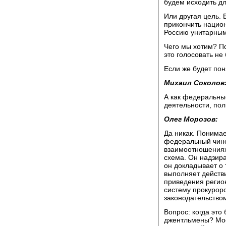
будем исходить дл
Или другая цель. 
прикончить нацио
Россию унитарным
Чего мы хотим? По
это голосовать не 
Если же будет поня
Михаил Соколов
А как федеральные
деятельности, по
Олег Морозов:
Да никак. Понимае
федеральный чино
взаимоотношениях
схема. Он надзира
он докладывает о 
выполняет действ
приведения регион
систему прокурор
законодательством
Вопрос: когда это
джентльмены? Мое