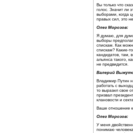
Вы только что ска
голос. Значит ли 
выборами, когда ц
правых сил, это н
Олег Морозов:
Я думаю, для думс
выборы предполага
спискам. Как можн
спискам? Какие-т
кандидатов, там, в 
альянса такого, к
не предвидится.
Валерий Выжуто
Владимир Путин на
работать с выходц
то выразил свое о
призвал президента
клановости и секта
Ваше отношение к
Олег Морозов:
У меня двойствен
понимаю человека