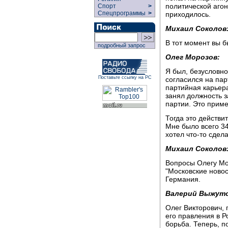
политической агон
Спорт
>
Спецпрограммы
>
приходилось.
Михаил Соколов
В тот момент вы 
подробный запрос
Олег Морозов:
Я был, безусловно
Поставьте ссылку на РС
согласился на па
партийная карьера
занял должность 
партии. Это прим
Тогда это действи
Мне было всего 34
хотел что-то сдел
Михаил Соколов
Вопросы Олегу Мо
"Московские новос
Германия.
Валерий Выжуто
Олег Викторович, 
его правления в Р
борьба. Теперь, п