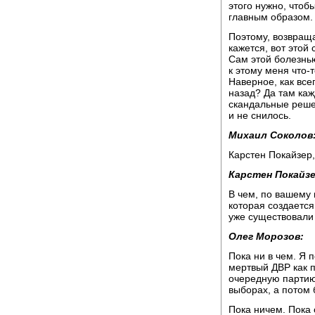
этого нужно, чтоб
главным образом.
Поэтому, возвраща
кажется, вот этой
Сам этой болезнью
к этому меня что-
Наверное, как всег
назад? Да там каж
скандальные решен
и не снилось.
Михаил Соколов
Карстен Покайзер,
Карстен Покайзе
В чем, по вашему 
которая создается
уже существовали
Олег Морозов:
Пока ни в чем. Я 
мертвый ДВР как п
очередную партию,
выборах, а потом 
Пока ничем. Пока 