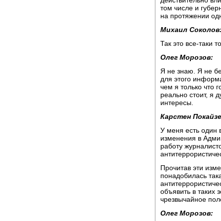
том числе и губер
на протяжении од
Михаил Соколов
Так это все-таки т
Олег Морозов:
Я не знаю. Я не б
для этого информа
чем я только что г
реально стоит, я
интересы.
Карстен Покайзе
У меня есть один 
изменения в Адми
работу журналисто
антитеррористиче
Прочитав эти изме
понадобилась така
антитеррористиче
объявить в таких 
чрезвычайное пол
Олег Морозов: