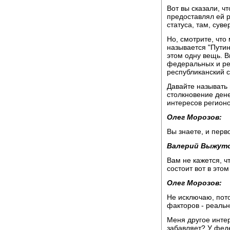
Вот вы сказали, ч
предоставлял ей 
статуса, там, суве
Но, смотрите, что
называется "Путин
этом одну вещь. В
федеральных и ре
республиканский 
Давайте называть
столкновение ден
интересов регионо
Олег Морозов:
Вы знаете, и перво
Валерий Выжуто
Вам не кажется, ч
состоит вот в этом
Олег Морозов:
Не исключаю, пото
факторов - реальн
Меня другое интер
забавляет? У фед