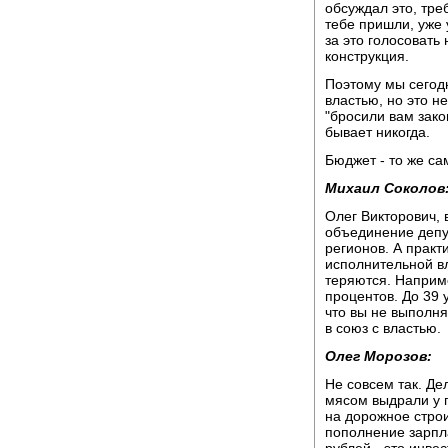
обсуждал это, треб
тебе пришли, уже 
за это голосовать 
конструкция.
Поэтому мы сегод
властью, но это н
"бросили вам зако
бывает никогда.
Бюджет - то же са
Михаил Соколов
Олег Викторович, 
объединение депу
регионов. А практи
исполнительной в
теряются. Наприм
процентов. До 39 
что вы не выполня
в союз с властью.
Олег Морозов:
Не совсем так. Де
мясом выдрали у 
на дорожное строи
пополнение зарпл
рублей - это инве