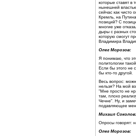
которые ставят в 
нынешней властью,
сейчас как чисто 
Кремль, на Путина
позиций? С позици
многие уже отказа
дыры с разных сто
которую смогут п
Владимира Влади
Олег Морозов:
Я понимаю, что эт
политологии такой
Если бы этого не 
бы кто-то другой.
Весь вопрос: можн
нельзя? На мой вз
"Мне просто не нр
там, плохо реализ
Чечне". Ну, и зам
подавляющее мен
Михаил Соколов
Опросы говорят: н
Олег Морозов: