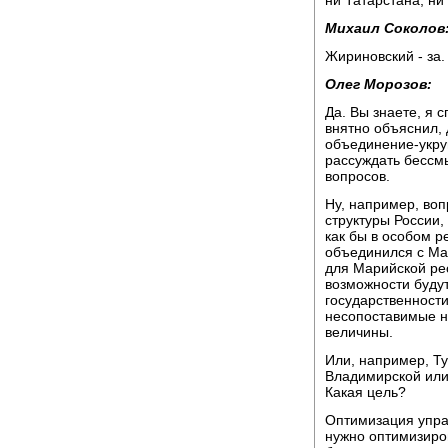
Михаил Соколов
Жириновский - за.
Олег Морозов:
Да. Вы знаете, я 
внятно объяснил, д
объединение-укруп
рассуждать бессмы
вопросов.
Ну, например, воп
структуры России,
как бы в особом р
объединился с Мар
для Марийской рес
возможности будут
государственности
несопоставимые н
величины.
Или, например, Т
Владимирской или 
Какая цель?
Оптимизация управ
нужно оптимизиров