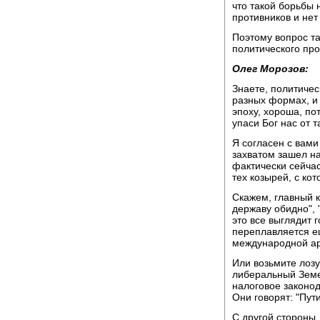
что такой борьбы 
противников и нет
Поэтому вопрос так
политического пр
Олег Морозов:
Знаете, политичес
разных формах, и 
эпоху, хороша, по
упаси Бог нас от 
Я согласен с вами
захватом зашел на
фактически сейчас
тех козырей, с ко
Скажем, главный к
державу обидно", 
это все выглядит 
переплавляется е
международной а
Или возьмите лоз
либеральный Земе
налоговое законод
Они говорят: "Пут
С другой стороны,