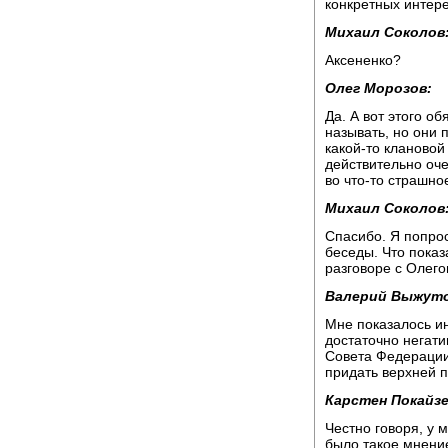
конкретных интерес
Михаил Соколов
Аксененко?
Олег Морозов:
Да. А вот этого о
называть, но они 
какой-то клановой
действительно оч
во что-то страшно
Михаил Соколов
Спасибо. Я попрос
беседы. Что пока
разговоре с Олег
Валерий Выжуто
Мне показалось и
достаточно негат
Совета Федерации,
придать верхней 
Карстен Покайзе
Честно говоря, у 
было такое мнение