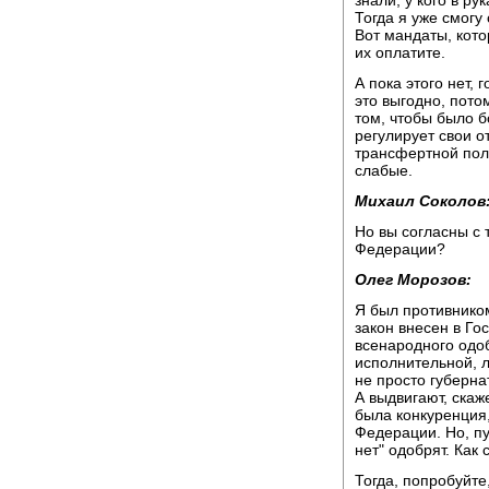
Тогда я уже смогу
Вот мандаты, кот
их оплатите.
А пока этого нет, 
это выгодно, пото
том, чтобы было б
регулирует свои о
трансфертной поли
слабые.
Михаил Соколов
Но вы согласны с 
Федерации?
Олег Морозов:
Я был противником 
закон внесен в Го
всенародного одо
исполнительной, л
не просто губерна
А выдвигают, скаж
была конкуренция,
Федерации. Но, пус
нет" одобрят. Как
Тогда, попробуйте