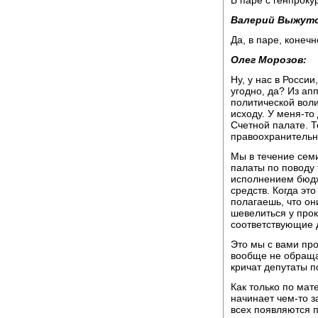
Валерий Выжуто
Да, в паре, конечн
Олег Морозов:
Ну, у нас в России
угодно, да? Из ап
политической воли
исходу. У меня-то
Счетной палате. Т
правоохранительн
Мы в течение сем
палаты по поводу т
исполнением бюдж
средств. Когда эт
полагаешь, что он
шевелиться у прок
соответствующие д
Это мы с вами про
вообще не обраща
кричат депутаты п
Как только по ма
начинает чем-то з
всех появляются п