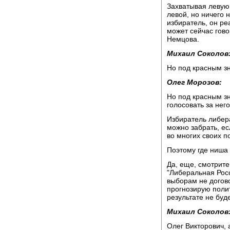
Захватывая левую
левой, но ничего 
избиратель, он ре
может сейчас гов
Немцова.
Михаил Соколов
Но под красным з
Олег Морозов:
Но под красным зн
голосовать за него
Избиратель либера
можно забрать, е
во многих своих п
Поэтому где ниша
Да, еще, смотрите
"Либеральная Росс
выборам не догов
прогнозирую полит
результате не бу
Михаил Соколов
Олег Викторович, 