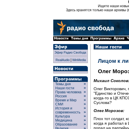
Ищите наши новы
Здесь хранятся только наши архивы (
Эфир Радио Свобода
|
Лицом к л
RealAudio
WinMedia
Олег Моро
Михаил Соколов
Темы дня
>
Наши гости
>
Олег Викторович, 
Права человека
>
"Единство и Отече
Россия
>
когда-то в ЦК КПСС
Время и Мир
>
Суслова?
СМИ
>
История и
>
Олег Морозов:
современность
>
Культура
>
Плох тот солдат, 
Медицина
>
когда я работал в
Образование
>
попал на партийну
Религия
>