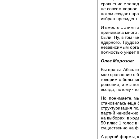
сравнение с запад
не совсем верное.
потом создает пра
избран президент 
И вместе с этим т
принимала много 
были. Ну, в том ч
ядерного, Трудово
независимым орга
полностью уйдет 
Олег Морозов:
Вы правы. Абсолют
мое сравнение с 
говорим о большин
решение, и мы пон
всегда, потому чт
Но, понимаете, мы
становилась еще б
структуризация п
партий неизбежно 
на выборах, в ход
50 плюс 1 голос в
существенно на ф
А другой формы, 