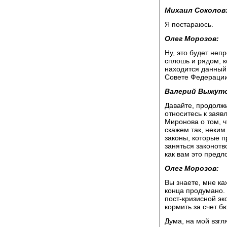
Михаил Соколов
Я постараюсь.
Олег Морозов:
Ну, это будет непр
сплошь и рядом, ко
находится данный
Совете Федерации
Валерий Выжуто
Давайте, продолжи
относитесь к зая
Миронова о том, ч
скажем так, неким
законы, которые п
заняться законотв
как вам это пред
Олег Морозов:
Вы знаете, мне ка
конца продумано. 
пост-кризисной эк
кормить за счет б
Дума, на мой взгл