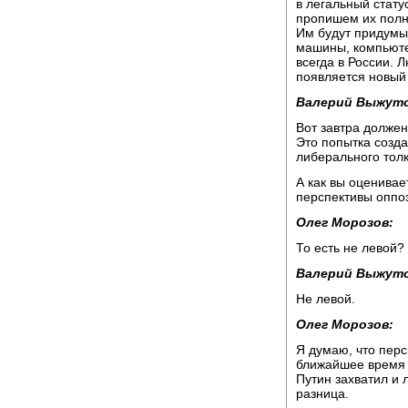
в легальный стату
пропишем их полно
Им будут придумыв
машины, компьютер
всегда в России. 
появляется новый
Валерий Выжуто
Вот завтра должен
Это попытка созд
либерального толк
А как вы оценивае
перспективы оппо
Олег Морозов:
То есть не левой?
Валерий Выжуто
Не левой.
Олег Морозов:
Я думаю, что перс
ближайшее время н
Путин захватил и 
разница.