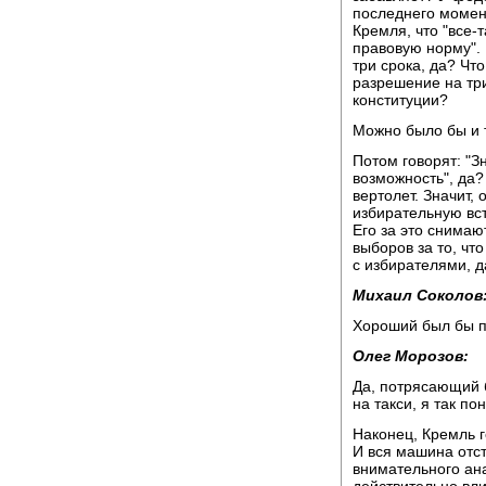
последнего момент
Кремля, что "все-
правовую норму". Н
три срока, да? Чт
разрешение на три
конституции?
Можно было бы и 
Потом говорят: "Зн
возможность", да?
вертолет. Значит, 
избирательную вс
Его за это снимаю
выборов за то, чт
с избирателями, д
Михаил Соколов
Хороший был бы 
Олег Морозов:
Да, потрясающий 
на такси, я так по
Наконец, Кремль г
И вся машина отст
внимательного ана
действительно вл