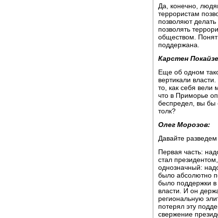
Да, конечно, людя
террористам позво
позволяют делать т
позволять террори
обществом. Понятн
поддержана.
Карстен Покайзе
Еще об одном так
вертикали власти.
то, как себя вели 
что в Приморье оп
беспредел, вы бы 
толк?
Олег Морозов:
Давайте разведем 
Первая часть: над
стал президентом,
однозначный: надо
было абсолютно по
было поддержки в 
власти. И он держ
региональную элит
потерял эту подд
свержение презид