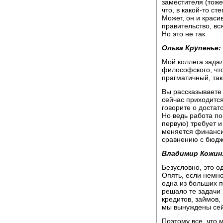
заместителя (тоже
что, в какой-то с
Может, он и краси
правительство, вс
Но это не так.
Ольга Крупенье:
Мой коллега зада
философского, что
прагматичный, так
Вы рассказываете
сейчас приходится
говорите о доста
Но ведь работа по
первую) требует и
меняется финанси
сравнению с бюдж
Владимир Кожин
Безусловно, это о
Опять, если немно
одна из больших 
решало те задачи
кредитов, займов,
мы вынуждены сей
Поэтому все, что 