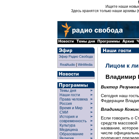
Ищите наши новы
Здесь хранятся только наши архивы (
Эфир Радио Свобода
|
Лицом к л
RealAudio
WinMedia
Владимир 
Виктор Резунков
Темы дня
>
Наши гости
>
Сегодня наш гост
Права человека
>
Федерации Влади
Россия
>
Время и Мир
>
Владимир Кожин
СМИ
>
История и
>
Если говорить о С
современность
>
средств массовой
Культура
>
название, которое
Медицина
>
числе официальны
Образование
>
подпишет президен
Религия
>