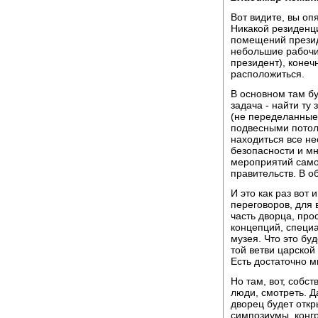
Вот видите, вы оп
Никакой резиденци
помещений президе
небольшие рабочи
президент), конечн
расположиться.
В основном там б
задача - найти ту
(не переделанные
подвесными потолк
находиться все н
безопасности и мн
мероприятий самог
правительств. В 
И это как раз вот
переговоров, для 
часть дворца, про
концепций, специа
музея. Что это бу
той ветви царской 
Есть достаточно м
Но там, вот, собст
люди, смотреть. Д
дворец будет откр
симпозиумы, конгр