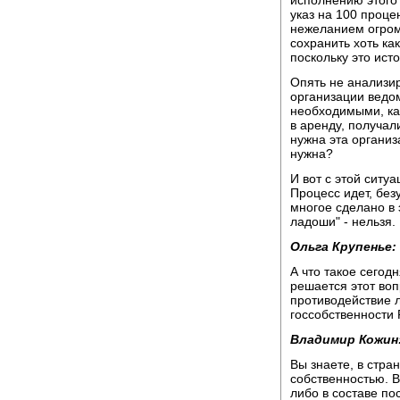
указ на 100 проце
нежеланием огромн
сохранить хоть ка
поскольку это ист
Опять не анализиру
организации ведом
необходимыми, как
в аренду, получа
нужна эта организ
нужна?
И вот с этой ситу
Процесс идет, без
многое сделано в э
ладоши" - нельзя.
Ольга Крупенье:
А что такое сегод
решается этот во
противодействие 
госсобственности 
Владимир Кожин
Вы знаете, в стра
собственностью. В
либо в составе пос