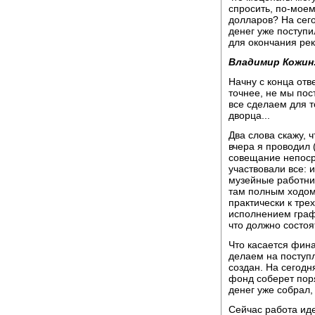
спросить, по-моем
долларов? На сего
денег уже поступи
для окончания ре
Владимир Кожин
Начну с конца отв
точнее, не мы пос
все сделаем для т
дворца...
Два слова скажу, ч
вчера я проводил 
совещание непосре
участвовали все: 
музейные работник
там полным ходом
практически к тре
исполнением графи
что должно состоя
Что касается фин
делаем на поступ
создан. На сегодн
фонд соберет пор
денег уже собрал,
Сейчас работа ид