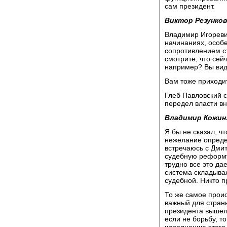
сам президент.
Виктор Резунков
Владимир Игореви
начинаниях, особ
сопротивлением ст
смотрите, что сей
например? Вы види
Вам тоже приходи
Глеб Павловский с
передел власти вн
Владимир Кожин
Я бы не сказал, чт
нежелание определ
встречаюсь с Дми
судебную реформу,
трудно все это да
система складывал
судебной. Никто п
То же самое проис
важный для страны
президента вышел 
если не борьбу, то
исполнению этого 