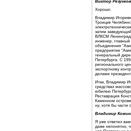
Виктор Резунков
Хорошо.
Владимир Игореви
Троицке Челябинск
электротехнический
затем заведующий
ВЛКСМ Ленинграда
инженер, главный
объединения "Азим
предприятие "Азим
генеральный дире
Петербурга. С 199
регионального це
экспортному конт
делами президент
Итак, Владимир Иг
средствах массов
юбилею Петербург
Реставрация Конст
Каменном острове 
ну, хотя бы части
Владимир Кожин
Я уже ответил вам
даже непонятно, ч
нет. Поэтому ни о 