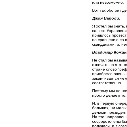
или невозможно.
Вот так обстоят де
Джон Вароли:
Я хотел бы знать,
вашего Управлени
пришлось провест
по сравнению со 
скандалами, и, не
Владимир Кожин
Не стал бы называ
отвечать на этот в
стране слово "реф
приобрело очень н
заканчивается чем
соответственно...
Поэтому мы не на
просто делаем то
И, в первую очере
больших, ни малы
делами президент
На это направлены
сосредоточены был
получили, и в соз