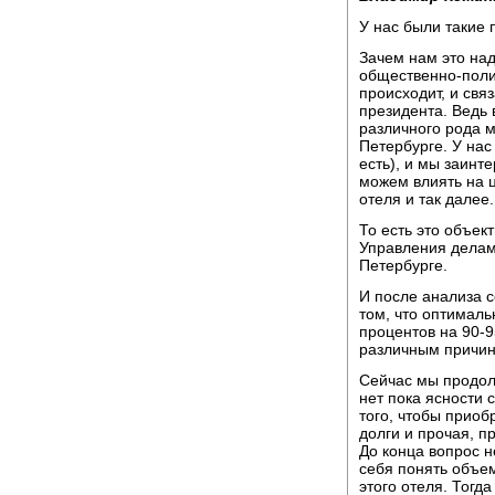
У нас были такие 
Зачем нам это надо
общественно-полит
происходит, и свя
президента. Ведь 
различного рода м
Петербурге. У нас 
есть), и мы заинт
можем влиять на ц
отеля и так далее.
То есть это объек
Управления делами
Петербурге.
И после анализа 
том, что оптималь
процентов на 90-9
различным причина
Сейчас мы продол
нет пока ясности 
того, чтобы приоб
долги и прочая, п
До конца вопрос н
себя понять объе
этого отеля. Тогд