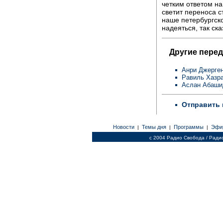
четким ответом на
светит переноса с
наше петербургско
надеяться, так ска
Другие перед
Анри Джерге
Равиль Хазра
Аслан Абаши
Отправить 
Новости
Темы дня
Программы
Эфи
|
|
|
c 2004 Радио Свобода / Ради