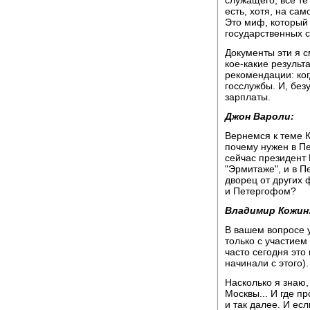
есть, хотя, на са
Это миф, который
государственных 
Документы эти я 
кое-какие результ
рекомендации: ког
госслужбы. И, без
зарплаты.
Джон Вароли:
Вернемся к теме К
почему нужен в П
сейчас президент 
"Эрмитаже", и в П
дворец от других
и Петергофом?
Владимир Кожин
В вашем вопросе у
только с участием
часто сегодня это
начинали с этого).
Насколько я знаю,
Москвы... И где п
и так далее. И ес