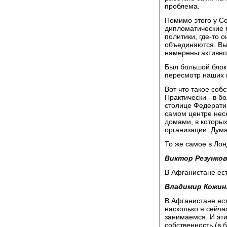
проблема.
Помимо этого у С
дипломатические 
политики, где-то 
объединяются. Вы
намерены активно
Был большой блок 
пересмотр наших п
Вот что такое соб
Практически - в б
столице Федерати
самом центре нес
домами, в которы
организации. Дума
То же самое в Лон
Виктор Резунков
В Афганистане ес
Владимир Кожин
В Афганистане ест
насколько я сейч
занимаемся. И эти
собственность (в 