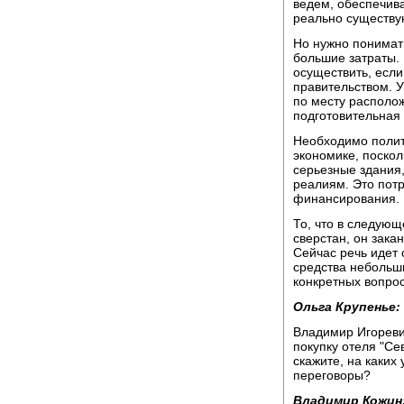
ведем, обеспечива
реально существу
Но нужно понимать
большие затраты. 
осуществить, есл
правительством. 
по месту располож
подготовительная 
Необходимо полит
экономике, поскол
серьезные здания
реалиям. Это пот
финансирования.
То, что в следующ
сверстан, он зака
Сейчас речь идет 
средства небольш
конкретных вопрос
Ольга Крупенье:
Владимир Игореви
покупку отеля "Се
скажите, на каких 
переговоры?
Владимир Кожин