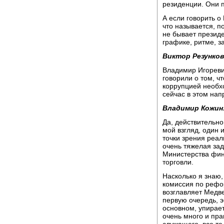
резиденции. Они 
А если говорить о 
что называется, п
не бывает президе
графике, ритме, з
Виктор Резунков
Владимир Игореви
говорили о том, ч
коррупцией необх
сейчас в этом на
Владимир Кожин
Да, действительно
мой взгляд, один 
точки зрения реал
очень тяжелая зада
Министерства фин
торговли.
Насколько я знаю
комиссия по рефо
возглавляет Медве
первую очередь, э
основном, упирает
очень много и пра
служащего, все т