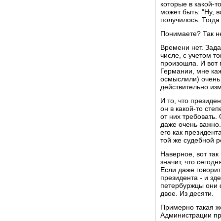
которые в какой-т
может быть: "Ну, в
получилось. Тогда в
Понимаете? Так н
Времени нет. Зада
числе, с учетом т
произошла. И вот 
Германии, мне каж
осмыслили) очень
действительно из
И то, что президе
он в какой-то степ
от них требовать. 
даже очень важно.
его как президент
той же судебной р
Наверное, вот так
значит, что сегод
Если даже говори
президента - и зд
петербуржцы они ф
двое. Из десяти.
Примерно такая же
Администрации пр