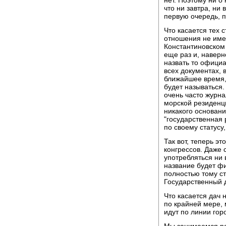
что ни завтра, ни 
первую очередь, п
Что касается тех 
отношения не имею
Константиновском 
еще раз и, навер
назвать то официа
всех документах, 
ближайшее время,
будет называться.
очень часто журн
морской резиденци
никакого основани
"государственная 
по своему статусу
Так вот, теперь э
конгрессов. Даже 
употребляться ни
название будет фи
полностью тому ст
Государственный д
Что касается дач 
по крайней мере, 
идут по линии горо
Мы занимаемся ре