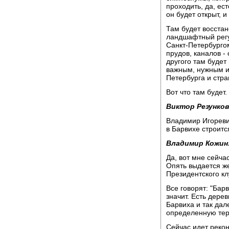
проходить, да, ес
он будет открыт, и
Там будет восста
ландшафтный регу
Санкт-Петербурго
прудов, каналов -
другого там будет
важным, нужным и
Петербурга и стра
Вот что там будет.
Виктор Резунков
Владимир Игоревич
в Барвихе строитс
Владимир Кожин
Да, вот мне сейчас
Опять выдается ж
Президентского клу
Все говорят: "Бар
значит. Есть дере
Барвиха и так дал
определенную тер
Сейчас идет рекон