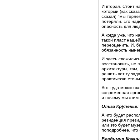
И вторая. Стоит н
который (как сказ
сказал) "мы теряе
потеряли. Его над
опасность для лю
А когда уже, что н
такой пласт нашей
переоценить. И, б
обязанность ныне
И здесь сложились
восстановить, не 
архитектуры, там,
решить вот ту зада
практически стены
Вот туда можно за
современная эргон
и почему мы этим
Ольга Крупенье:
А что будет распо
резиденция презид
или это будет муз
поподробнее, что 
Владимир Кожин