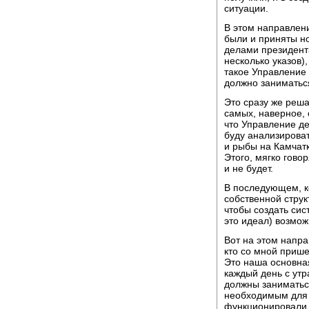
ситуации.
В этом направлен
были и приняты н
делами президент
несколько указов)
такое Управление
должно заниматьс
Это сразу же реша
самых, наверное,
что Управление д
буду анализироват
и рыбы на Камчатк
Этого, мягко говор
и не будет.
В последующем, к
собственной структ
чтобы создать си
это идеал) возмож
Вот на этом напра
кто со мной прише
Это наша основная
каждый день с ут
должны заниматьс
необходимым для 
функционировали.