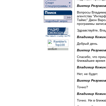
Спорт
>
Виктор Резунков
Спецпрограммы
>
Вопросы Владимир
агентства "Интерф
Таймс" Джон Варол
подробный запрос
программы записа
Здравствуйте, Вл
Поставьте ссылку на РС
Владимир Кожин
Добрый день.
Виктор Резунков
Спасибо, что приш
ближайшее время 
Владимир Кожин
Нет, не будет.
Виктор Резунков
Точно?
Владимир Кожин
Точно. Ни в ближ