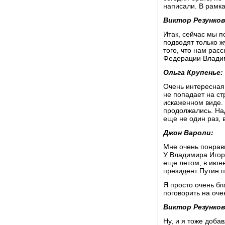
написали. В рамка
Виктор Резунков
Итак, сейчас мы п
подводят только 
того, что нам ра
Федерации Влади
Ольга Крупенье:
Очень интересная 
не попадает на с
искаженном виде.
продолжались. На
еще не один раз, 
Джон Вароли:
Мне очень понрави
У Владимира Игоре
еще летом, в июне
президент Путин п
Я просто очень бл
поговорить на оч
Виктор Резунков
Ну, и я тоже доба