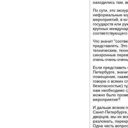
находились там, в
По сути, это экску
неформальные кор
мероприятий, в ко
государств или ру
крупных междунар
соответствующего 
Что значит "соотв
представлять. Эт
техническим, тех
синхронные перево
очень-очень-очень
Если представить 
Петербурге, значи
помещение, скажем
говорю о всяких с
безопасностью) ту
нам необходимо сд
можно было прове
мероприятие?
И дальше возник п
Санкт-Петербурге,
дворцов, мы их вс
разломать, перекр
Одна часть вопро