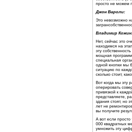
просто не можем 
Джон Вароли:
Это невозможно н
загрансобственно
Владимир Кожин
Нет, сейчас это о
находимся на этап
эту собственность
мощная программа
специальная орган
одной кнопки мы 
ситуацию по каждо
сколько стоит, как
Вот когда мы эту 
оперировать сов
привязкой к каждо
представляете, ра
здания стоят, но 
лет не ремонтиров
вы получите резуль
А вот если просто 
000 квадратных ме
умножить эту цифр