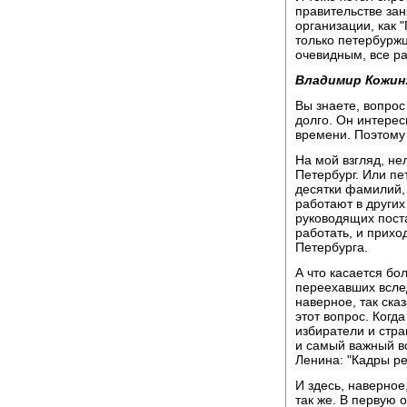
правительстве зан
организации, как 
только петербурж
очевидным, все р
Владимир Кожин
Вы знаете, вопрос
долго. Он интерес
времени. Поэтому
На мой взгляд, нел
Петербург. Или пе
десятки фамилий, 
работают в других
руководящих пост
работать, и прихо
Петербурга.
А что касается бо
переехавших вслед
наверное, так ска
этот вопрос. Когд
избиратели и стра
и самый важный в
Ленина: "Кадры ре
И здесь, наверное
так же. В первую 