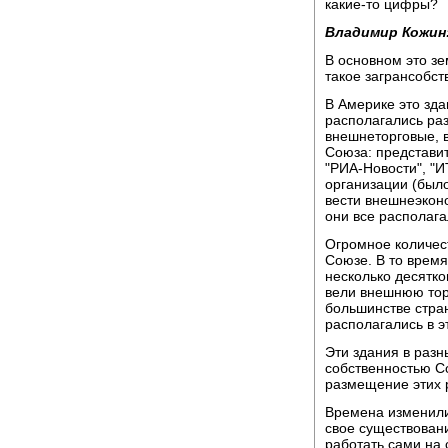
какие-то цифры?
Владимир Кожин
В основном это зе
такое загрансобст
В Америке это зда
располагались ра
внешнеторговые, 
Союза: представи
"РИА-Новости", "И
организации (было
вести внешнеэкон
они все располага
Огромное количес
Союзе. В то время
несколько десятк
вели внешнюю тор
большинстве стран
располагались в э
Эти здания в раз
собственностью Со
размещение этих 
Времена изменили
свое существовани
работать сами на 