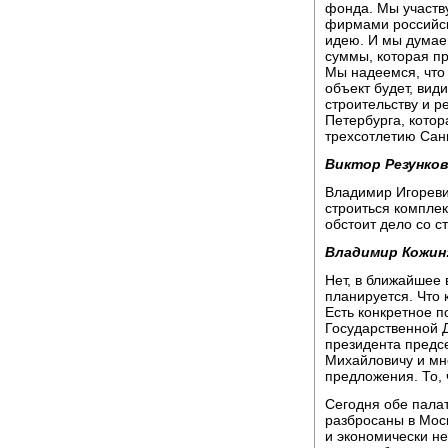
фонда. Мы участв
фирмами российск
идею. И мы думаем
суммы, которая пр
Мы надеемся, что 
объект будет, ви
строительству и р
Петербурга, котор
трехсотлетию Сан
Виктор Резунков
Владимир Игоревич
строиться комплек
обстоит дело со с
Владимир Кожин
Нет, в ближайшее 
планируется. Что 
Есть конкретное 
Государственной 
президента предс
Михайловичу и мне
предложения. То, 
Сегодня обе пала
разбросаны в Моск
и экономически не