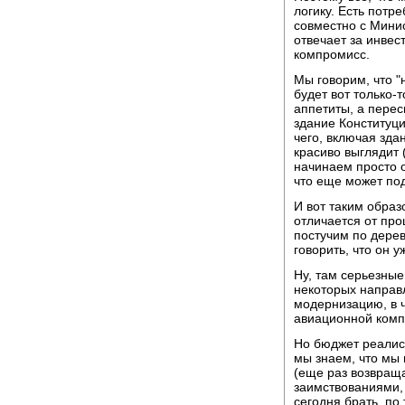
логику. Есть потр
совместно с Мини
отвечает за инве
компромисс.
Мы говорим, что "н
будет вот только-т
аппетиты, а пере
здание Конституц
чего, включая зда
красиво выглядит 
начинаем просто о
что еще может по
И вот таким обра
отличается от про
постучим по дерев
говорить, что он 
Ну, там серьезны
некоторых направ
модернизацию, в 
авиационной комп
Но бюджет реалист
мы знаем, что мы 
(еще раз возвращ
заимствованиями,
сегодня брать, по