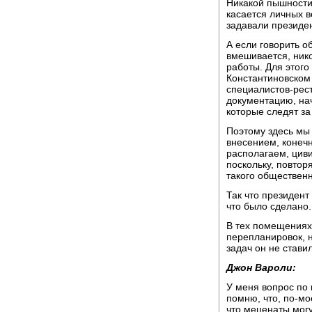
Никакой пышности 
касается личных в
задавали президен
А если говорить о
вмешивается, ник
работы. Для этого
Константиновском 
специалистов-рест
документацию, нач
которые следят за
Поэтому здесь мы 
внесением, конечн
располагаем, циви
поскольку, повтор
такого общественн
Так что президент
что было сделано.
В тех помещениях 
перепланировок, н
задач он не ставил
Джон Вароли:
У меня вопрос по
помню, что, по-мо
что меценаты могу