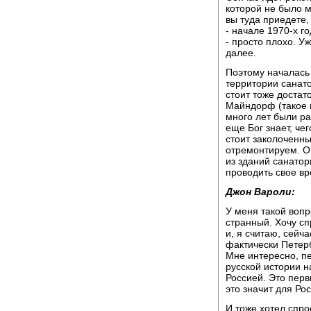
которой не было м
вы туда приедете, 
- начале 1970-х г
- просто плохо. У
далее.
Поэтому началась 
территории санато
стоит тоже достат
Майндорф (такое и
много лет были ра
еще Бог знает, че
стоит заколоченны
отремонтируем. От
из зданий санатори
проводить свое вре
Джон Вароли:
У меня такой воп
странный. Хочу сп
и, я считаю, сейч
фактически Петерб
Мне интересно, пе
русской истории н
Россией. Это перв
это значит для Ро
И тоже хотел спро