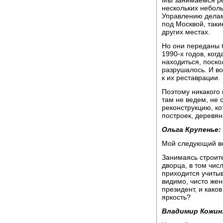
нескольких небол
Управлению делам
под Москвой, таки
других местах.
Но они переданы б
1990-х годов, ког
находиться, поско
разрушалось. И во
к их реставрации.
Поэтому никакого 
там не ведем, не 
реконструкцию, ко
построек, деревян
Ольга Крупенье:
Мой следующий во
Занимаясь строит
дворца, в том чис
приходится учиты
видимо, чисто жен
президент, и каков
яркость?
Владимир Кожин