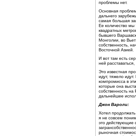
проблемы нет.
Основная проблем
дальнего зарубежь
самая большая за
Ее количество мы 
квадратных метров
бывшего Варшавско
Монголии, во Вьет
собственность, на
Восточной Азией.
И вот там есть с
ней расставаться
Это известная пр
идут, тяжело идут
компромисса в эти
которые она выста
собственность на 
дальнейшее испол
Джон Вароли:
Хотел продолжать 
я не совсем поним
это действующие 
загрансобственнос
рыночная стоимост