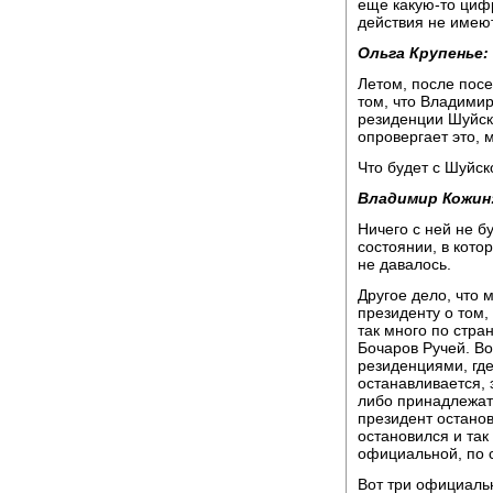
еще какую-то цифр
действия не имеют
Ольга Крупенье:
Летом, после пос
том, что Владими
резиденции Шуйск
опровергает это, 
Что будет с Шуйск
Владимир Кожин
Ничего с ней не бу
состоянии, в кото
не давалось.
Другое дело, что 
президенту о том, 
так много по стран
Бочаров Ручей. В
резиденциями, где
останавливается, 
либо принадлежат
президент останов
остановился и так
официальной, по с
Вот три официаль