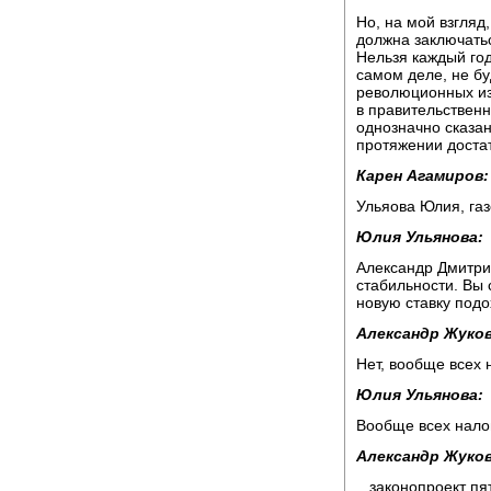
Но, на мой взгля
должна заключатьс
Нельзя каждый год
самом деле, не бу
революционных изм
в правительственн
однозначно сказан
протяжении доста
Карен Агамиров:
Ульяова Юлия, газ
Юлия Ульянова:
Александр Дмитрие
стабильности. Вы 
новую ставку подох
Александр Жуков
Нет, вообще всех 
Юлия Ульянова:
Вообще всех нало
Александр Жуков
...законопроект п