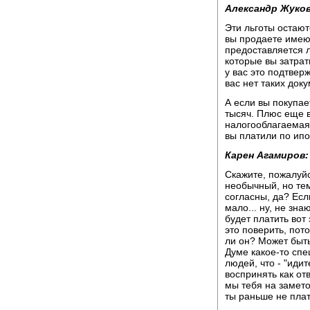
Александр Жуков
Эти льготы остают
вы продаете имею
предоставляется 
которые вы затрат
у вас это подтвер
вас нет таких док
А если вы покупае
тысяч. Плюс еще в
налогооблагаемая
вы платили по ипо
Карен Агамиров:
Скажите, пожалуйс
необычный, но тем
согласны, да? Есл
мало... ну, не зна
будет платить вот
это поверить, пото
ли он? Может быть
Думе какое-то спе
людей, что - "идит
воспринять как от
мы тебя на замето
ты раньше не плат