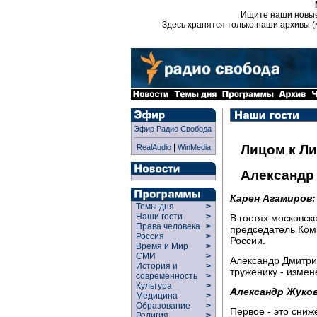
Ищите наши новы
Здесь хранятся только наши архивы (
Эфир Радио Свобода
|
Лицом к Л
RealAudio
WinMedia
Александр
Карен Агамиров:
Темы дня
>
Наши гости
>
В гостях московск
Права человека
>
председатель Ком
Россия
>
России.
Время и Мир
>
СМИ
>
Александр Дмитрие
История и
>
труженику - измен
современность
>
Культура
>
Александр Жуков
Медицина
>
Образование
>
Первое - это сниж
Религия
>