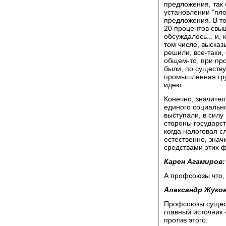
предложения, так 
установлении "пл
предложения. В то
20 процентов свы
обсуждалось... и,
том числе, высказ
решили, все-таки, 
общем-то, при пр
были, по существу
промышленная гру
идею.
Конечно, значите
единого социальн
выступали, в силу 
стороны государст
когда налоговая с
естественно, зна
средствами этих 
Карен Агамиров:
А профсоюзы что,
Александр Жуков
Профсоюзы существ
главный источник 
против этого.