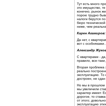
Тут есть много пр
это имущество, те
конечно, рынок жи
порою трудно быв
налоги берутся по
бюро технической 
ниже, чем реальн
Карен Агамиров:
Да нет, с квартир
вот с особняками..
Александр Жуков
С квартирами - да,
правило, все-таки
Вторая проблема з
реально построенн
эксплуатацию. То е
достроен, не сдан 
Но мы в прошлом 
мы увеличили став
характер имеет. Е
дорогое, то ставк
от этого; довольн
эксплуатацию эти