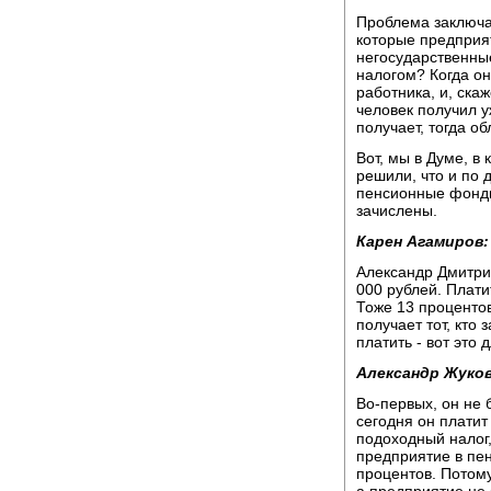
Проблема заключает
которые предприят
негосударственны
налогом? Когда он
работника, и, скаж
человек получил у
получает, тогда о
Вот, мы в Думе, в
решили, что и по 
пенсионные фонды 
зачислены.
Карен Агамиров:
Александр Дмитрие
000 рублей. Плати
Тоже 13 процентов
получает тот, кто
платить - вот это 
Александр Жуков
Во-первых, он не 
сегодня он платит
подоходный налог,
предприятие в пен
процентов. Потому
а предприятие не 