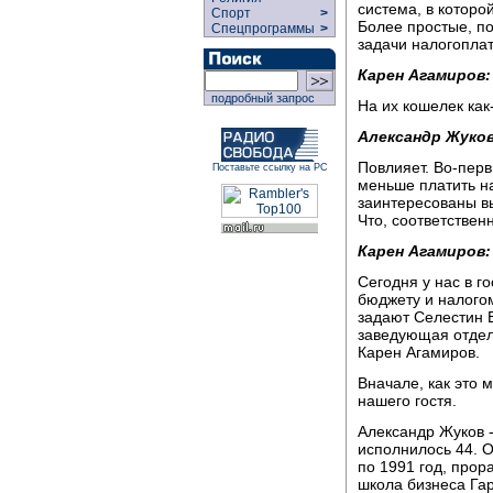
система, в которо
Спорт
>
Более простые, п
Спецпрограммы
>
задачи налогопла
Карен Агамиров:
подробный запрос
На их кошелек как
Александр Жуков
Повлияет. Во-перв
Поставьте ссылку на РС
меньше платить на
заинтересованы в
Что, соответствен
Карен Агамиров:
Сегодня у нас в г
бюджету и налого
задают Селестин 
заведующая отдел
Карен Агамиров.
Вначале, как это 
нашего гостя.
Александр Жуков -
исполнилось 44. О
по 1991 год, прор
школа бизнеса Гар