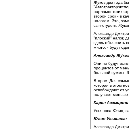
Жуков два года бы
"Автотракторэкспор
парламентских стра
второй срок - в к
налогам. Это, зам
сын-студент. Жук
Александр Дмитрие
"плоский" налог, д
здесь объяснить вс
много, - будут од
Александр Жуков
Они не будут выпл
процентов от мень
большой суммы. Э
Второе. Для самы
которая в этом но
освобождают от у
получают меньше 
Карен Агамиров:
Ульянова Юлия, з
Юлия Ульянова:
Александр Дмитрие