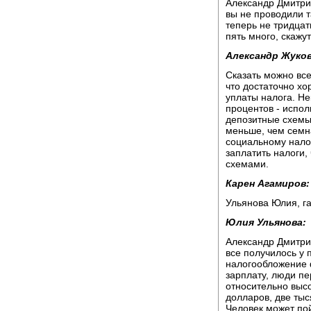
Александр Дмитрие
вы не проводили т
теперь не тридцать
пять много, скажут
Александр Жуков
Сказать можно все
что достаточно хо
уплаты налога. Не
процентов - испол
депозитные схемы,
меньше, чем семн
социальному налог
заплатить налоги,
схемами.
Карен Агамиров:
Ульянова Юлия, га
Юлия Ульянова:
Александр Дмитрие
все получилось у
налогообложение 
зарплату, люди пе
относительно высо
долларов, две тыс
Человек может пойт