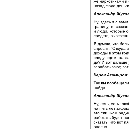
же наркотиками и 
назад сюда деньги
Александр Жуков
Ну, здесь я с вам
границу, то связан
и люди, которые 
средств, вывезенны
Я думаю, что боль
спросят: "Откуда в
доходы в этом год
следующем ставка
да? И вот дальше 
зарабатывают, вот
Карен Агамиров:
Так вы пообещали 
пойдет.
Александр Жуков
Ну, есть, есть так
на пять лет зафикс
это слишком радик
работать будет но
сказать, что вот п
опасно.