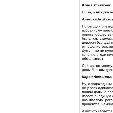
Юлия Ульянова:
Но ведь ни один н
Александр Жуков
Но сегодня очевид
избранному презид
опросы обществен
была, как, скажем,
доверия был два п
отношение возьмите
Думе, - почти нул
конечно, люди нич
обманывают.
Сейчас, по-моему,
день. Что там дал
Карен Агамиров:
Ну, с подоходным 
не у всех одинако
пошли дальше пра
известно, единую 
называемую "регре
процентов, начина
А вот что касается