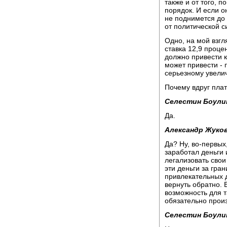
также и от того, п
порядок. И если о
не поднимется до 
от политической си
Одно, на мой взгл
ставка 12,9 проце
должно привести 
может привести - 
серьезному увели
Почему вдруг платя
Селестин Бoули
Да.
Александр Жуков
Да? Ну, во-первых,
заработал деньги 
легализовать свои
эти деньги за гран
привлекательных д
вернуть обратно. 
возможность для т
обязательно произ
Селестин Боули