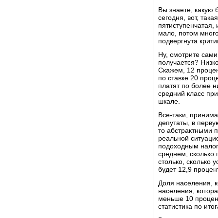
Вы знаете, какую 
сегодня, вот, така
пятиступенчатая, 
мало, потом много
подвергнута крити
Ну, смотрите сами
получается? Низк
Скажем, 12 проце
по ставке 20 проце
платят по более н
средний класс при
шкале.
Все-таки, принима
депутаты, в перву
то абстрактными 
реальной ситуацие
подоходным налого
среднем, сколько 
столько, сколько у
будет 12,9 процент
Доля населения, к
населения, котора
меньше 10 процент
статистика по ито