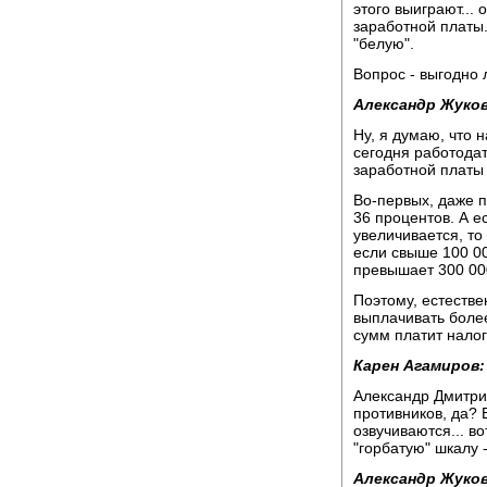
этого выиграют...
заработной платы..
"белую".
Вопрос - выгодно 
Александр Жуков
Ну, я думаю, что 
сегодня работода
заработной платы
Во-первых, даже п
36 процентов. А 
увеличивается, то
если свыше 100 00
превышает 300 000
Поэтому, естестве
выплачивать боле
сумм платит налог
Карен Агамиров:
Александр Дмитрие
противников, да? 
озвучиваются... в
"горбатую" шкалу -
Александр Жуков