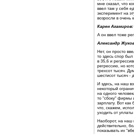
мне сказал, что к
ввел там у себя е
эксперимент на эт
возросли в очень 
Карен Агамиров:
А он ввел тоже ре
Александр Жуков
Нет, он просто вв
то здесь спор был
в 35,6 и регресси
регрессию, но ко
трехсот тысяч. Д
шестисот тысяч - 
И здесь, на наш вз
некоторый огранич
на одного человек
то "сбоку" фирмы 
зарплату. Вот как
что, скажем, испо
уходить от уплаты
Наоборот, на наш 
действительно, б
показывать их "вб