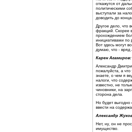
откажутся от даль
политическими со
выступали за нало
доводить до конца
Другое дело, что 
фракций. Скорее в
прохождением бол
инициативами по 
Вот здесь могут в
думаю, что - вряд 
Карен Агамиров:
Александр Дмитрие
пожалуйста, а что
знаете, о чем я ве
налоги, что содерж
известно, не тольк
чиновники, на зар
сторона дела.
Но будет выгодно 
ввести на содержа
Александр Жуков
Нет, ну, он не про
имущество.