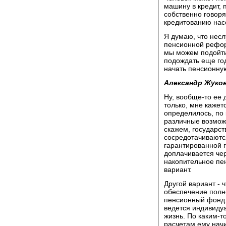
машину в кредит, 
собственно говоря
кредитованию нас
Я думаю, что несл
пенсионной рефор
мы можем подойти
подождать еще го
начать пенсионн
Александр Жуков
Ну, вообще-то ее 
только, мне кажет
определилось, по
различные возмож
скажем, государс
сосредотачиваютс
гарантированной г
доплачивается че
накопительное пен
вариант.
Другой вариант - 
обеспечение полн
пенсионный фонд. 
ведется индивидуа
жизнь. По каким-
расчетам ему нач