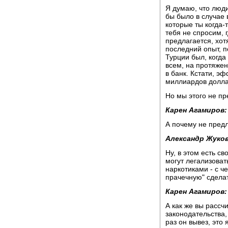
Я думаю, что люди 
бы было в случае 
которые ты когда-
тебя не спросим, 
предлагается, хот
последний опыт, п
Турции был, когда 
всем, на протяжен
в банк. Кстати, э
миллиардов долла
Но мы этого не пр
Карен Агамиров:
А почему не предл
Александр Жуков
Ну, в этом есть с
могут легализоват
наркотиками - с ч
прачечную" сделат
Карен Агамиров:
А как же вы рассч
законодательства,
раз он вывез, это 