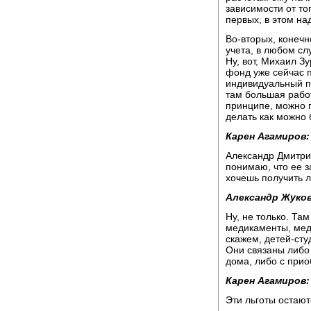
зависимости от тог
первых, в этом на
Во-вторых, конечн
учета, в любом с
Ну, вот, Михаил З
фонд уже сейчас п
индивидуальный п
там большая работ
принципе, можно 
делать как можно
Карен Агамиров:
Александр Дмитрие
понимаю, что ее з
хочешь получить л
Александр Жуков
Ну, не только. Там
медикаменты, мед
скажем, детей-ст
Они связаны либо 
дома, либо с при
Карен Агамиров:
Эти льготы остают