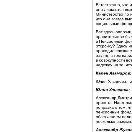
Естественно, что 
они лишаются возм
Министерство по н
что они всегда вы
социальные фонд
Вот здесь оппозиц
правительстве был
в Пенсионный фон
отсрочку? Здесь н
проходил сложнее.
взгляд, в том вар
в совокупности во
надежду на то, чт
Карен Агамиров:
Юлия Ульянова, га
Юлия Ульянова:
Александр Дмитри
принята. Насколь
поправка о том, ч
пенсионные фонды.
облегчением нало
несколько размыв
Александр Жуков