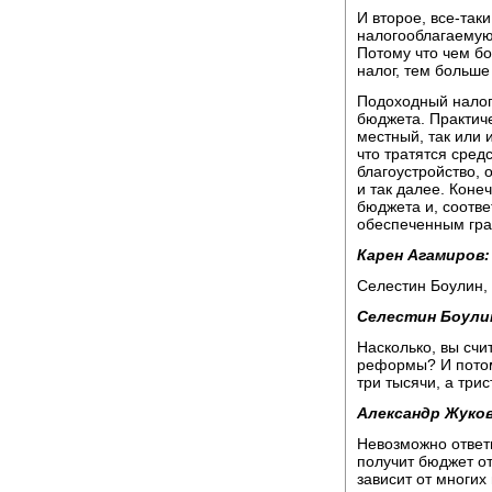
И второе, все-таки
налогооблагаемую 
Потому что чем б
налог, тем больше
Подоходный налог
бюджета. Практиче
местный, так или 
что тратятся сред
благоустройство, 
и так далее. Коне
бюджета и, соотве
обеспеченным гр
Карен Агамиров:
Селестин Боулин,
Селестин Боули
Насколько, вы счи
реформы? И потом
три тысячи, а три
Александр Жуков
Невозможно ответ
получит бюджет от
зависит от многих 