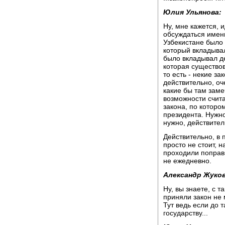
Юлия Ульянова:
Ну, мне кажется, 
обсуждаться именн
Узбекистане было 
который вкладывал
было вкладывал де
которая существов
то есть - некие з
действительно, оч
какие бы там заме
возможности счита
закона, по которо
президента. Нужно
нужно, действител
Действительно, в 
просто не стоит, 
проходили поправк
не ежедневно.
Александр Жуков
Ну, вы знаете, с т
приняли закон не 
Тут ведь если до 
государству...