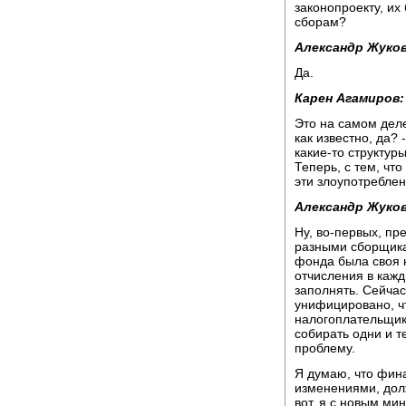
законопроекту, их
сборам?
Александр Жуков
Да.
Карен Агамиров:
Это на самом деле
как известно, да?
какие-то структур
Теперь, с тем, чт
эти злоупотреблен
Александр Жуков
Ну, во-первых, пр
разными сборщика
фонда была своя н
отчисления в каж
заполнять. Сейчас
унифицировано, чт
налогоплательщика
собирать одни и т
проблему.
Я думаю, что фина
изменениями, долж
вот, я с новым ми