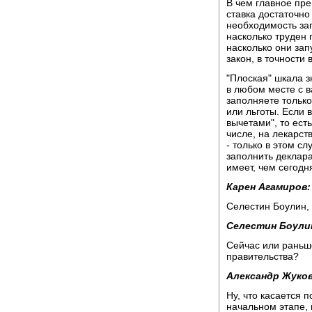
В чем главное пре
ставка достаточно 
необходимость за
насколько труден
насколько они зап
закон, в точности
"Плоская" шкала з
в любом месте с 
заполняете только
или льготы. Если
вычетами", то есть
числе, на лекарст
- только в этом с
заполнить деклара
имеет, чем сегодн
Карен Агамиров:
Селестин Боулин,
Селестин Боули
Сейчас или раньш
правительства?
Александр Жуков
Ну, что касается п
начальном этапе, 