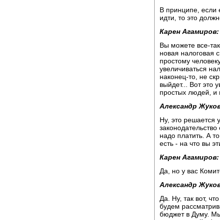
В принципе, если
идти, то это долж
Карен Агамиров:
Вы можете все-таки
новая налоговая си
простому человеку
увеличиваться нал
наконец-то, не скр
выйдет... Вот это
простых людей, и 
Александр Жуков
Ну, это решается 
законодательство 
надо платить. А то
есть - на что вы э
Карен Агамиров:
Да, но у вас Комит
Александр Жуков
Да. Ну, так вот, ч
будем рассматрива
бюджет в Думу. Мы