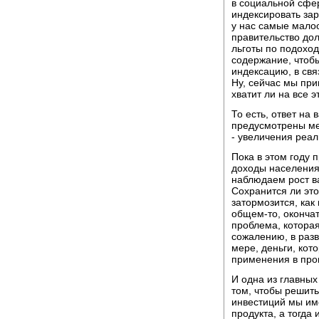
в социальной сфер
индексировать за
у нас самые мало
правительство до
льготы по подоход
содержание, чтобы
индексацию, в свя
Ну, сейчас мы при
хватит ли на все э
То есть, ответ на
предусмотрены ме
- увеличения реа
Пока в этом году 
доходы населения
наблюдаем рост в
Сохранится ли это
затормозится, как
общем-то, окончат
проблема, которая
сожалению, в разв
мере, деньги, кот
применения в про
И одна из главных
том, чтобы решить
инвестиций мы име
продукта, а тогда 