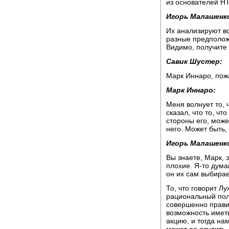
из основателей НТВ
Игорь Малашенк
Их анализируют вс
разные предположе
Видимо, получите 
Савик Шустер:
Марк Иннаро, пож
Марк Иннаро:
Меня волнует то, 
сказал, что то, ч
стороны его, може
него. Может быть, 
Игорь Малашенк
Вы знаете, Марк, 
плохие. Я-то дума
он их сам выбирае
То, что говорит Лу
рациональный пол
совершенно прави
возможность иметь
акцию, и тогда на
может ее осудить,