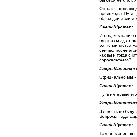
Он также происход
происходит Путин
образ действий и 
Савик Шустер:
Игорь, компанию н
один из создателе
ранге министра Ро
сейчас, после это
как вы и тогда сч
сорокалетнего?
Игорь Малашенк
Официально мы ни
Савик Шустер:
Ну, в интервью эт
Игорь Малашенк
Заявлять не буду и
Вопросы надо зада
Савик Шустер:
Тем не менее, вы,