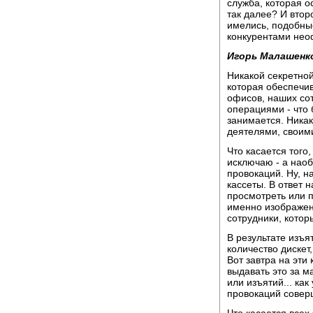
служба, которая о
так далее? И втор
имелись, подобны
конкурентами не
Игорь Малашенк
Никакой секретной
которая обеспечив
офисов, наших со
операциями - что 
занимается. Никак
деятелями, своим
Что касается того,
исключаю - а нао
провокаций. Ну, 
кассеты. В ответ 
просмотреть или п
именно изображено
сотрудники, котор
В результате изъя
количество дискет
Вот завтра на эти 
выдавать это за м
или изъятий... ка
провокаций совер
Что касается всех 