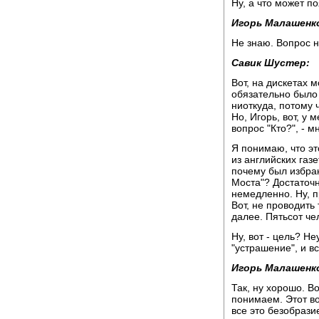
Ну, а что может п
Игорь Малашенк
Не знаю. Вопрос н
Савик Шустер:
Вот, на дискетах м
обязательно было 
ниоткуда, потому ч
Но, Игорь, вот, у
вопрос "Кто?", - м
Я понимаю, что эт
из английских газе
почему был избра
Моста"? Достаточн
немедленно. Ну, 
Вот, не проводить
далее. Пятьсот чел
Ну, вот - цель? Не
"устрашение", и вс
Игорь Малашенк
Так, ну хорошо. Во
понимаем. Этот во
все это безобрази