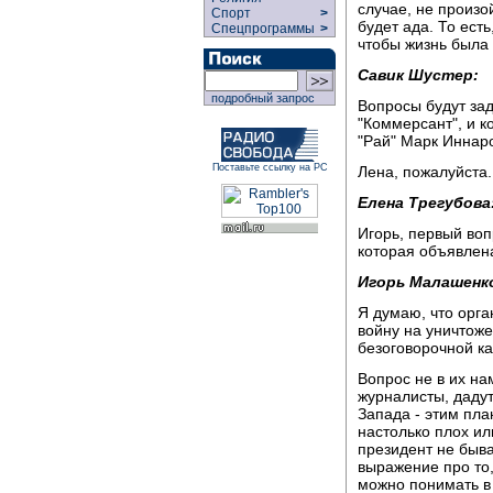
случае, не произой
Спорт
>
будет ада. То есть
Спецпрограммы
>
чтобы жизнь была 
Савик Шустер:
подробный запрос
Вопросы будут зад
"Коммерсант", и 
"Рай" Марк Иннар
Поставьте ссылку на РС
Лена, пожалуйста.
Елена Трегубова
Игорь, первый воп
которая объявлена
Игорь Малашенк
Я думаю, что орга
войну на уничтоже
безоговорочной ка
Вопрос не в их на
журналисты, даду
Запада - этим пл
настолько плох ил
президент не быва
выражение про то,
можно понимать в