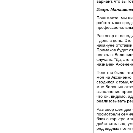
вариант, что вы гот
Игорь Малашенк
Понимаете, мы ни 
работать как сред
профессиональным
Разговор с господ
- день в день. Эт
накануне отставки
Примаков будет от
поехал к Волошину
случаях: "Да, это 
назначен Аксененк
Понятно было, что
моя на Аксененко 
сводился к тому, ч
мне Волошин ответ
выполнение приня
что он, видимо, а
реализовывать ре
Разговор шел два ч
посмотрели семич
блок о карьере и 
действительно, уж
ряд видных полити