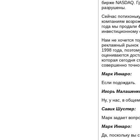
бирже NASDAQ. Гря
разрушены.
Сейчас потихоньку
компаниям возрож
года мы продали 
инвестиционному ф
Нам не хочется то
рекламный рынок 
1998 года, поэто
оцениваются доста
которая сегодня с
совершенно точно 
Марк Иннаро:
Если подождать.
Игорь Малашенк
Ну, у нас, в обще
Савик Шустер:
Марк задает вопро
Марк Иннаро:
Да, поскольку вы 