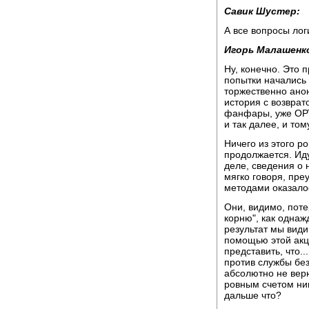
Савик Шустер:
А все вопросы лог
Игорь Малашенк
Ну, конечно. Это 
попытки начались
торжественно анон
история с возврат
фанфары, уже ОРТ
и так далее, и то
Ничего из этого р
продолжается. Иду
деле, сведения о 
мягко говоря, пре
методами оказалос
Они, видимо, поте
корню", как одна
результат мы види
помощью этой акци
представить, что.
против службы без
абсолютно не верю
ровным счетом ник
дальше что?