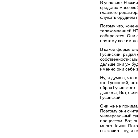
В условиях России
средство массово
главного редактор
служить орудием 
Потому что, конеч
телекомпанией НТВ
собираются. Они сч
поэтому все им до
В какой форме они
Гусинский, рыдая 
собственности; мы
дальше они уж буду
именно они себе э
Ну, я думаю, что в
это Гусинский, по
образ Гусинского.
дьявола, Вот, если
Гусинский.
Они же не понима
Поэтому они считаю
универсальный суп
процессом. Вот, о
много Чечни. Пото
выскочил... ну, я 