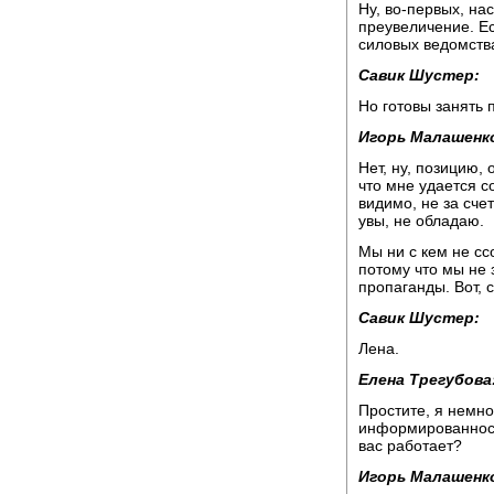
Ну, во-первых, нас
преувеличение. Ес
силовых ведомств
Савик Шустер:
Но готовы занять п
Игорь Малашенк
Нет, ну, позицию, 
что мне удается с
видимо, не за сче
увы, не обладаю.
Мы ни с кем не сс
потому что мы не 
пропаганды. Вот, 
Савик Шустер:
Лена.
Елена Трегубова
Простите, я немн
информированность
вас работает?
Игорь Малашенк