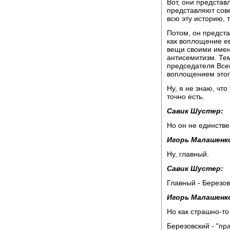
Вот, они представ
представляют сов
всю эту историю, т
Потом, он предста
как воплощение ев
вещи своими имен
антисемитизм. Тем
председателя Всем
воплощением этого
Ну, я не знаю, что
точно есть.
Савик Шустер:
Но он не единстве
Игорь Малашенк
Ну, главный.
Савик Шустер:
Главный - Березов
Игорь Малашенк
Но как страшно-то
Березовский - "пра