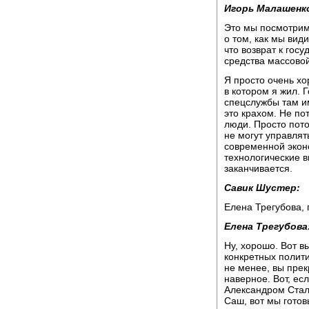
Игорь Малашенк
Это мы посмотрим.
о том, как мы ви
что возврат к госу
средства массово
Я просто очень хо
в котором я жил. 
спецслужбы там и
это крахом. Не по
люди. Просто пото
не могут управля
современной экон
технологические в
заканчивается.
Савик Шустер:
Елена Трегубова, 
Елена Трегубова
Ну, хорошо. Вот вы
конкретных полити
не менее, вы прекр
наверное. Вот, ес
Александром Стал
Саш, вот мы готовы