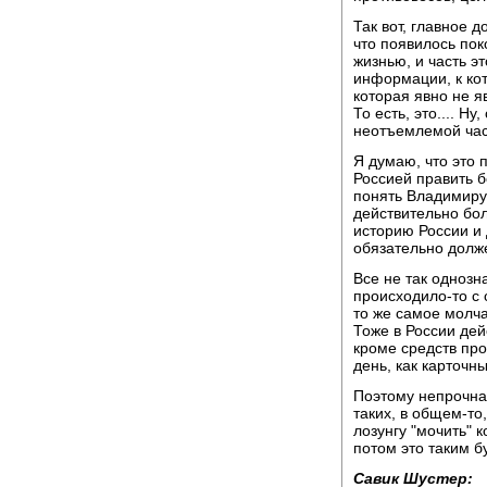
Так вот, главное 
что появилось пок
жизнью, и часть э
информации, к ко
которая явно не я
То есть, это.... Н
неотъемлемой час
Я думаю, что это 
Россией править б
понять Владимиру 
действительно бо
историю России и 
обязательно долж
Все не так однозн
происходило-то с 
то же самое молч
Тоже в России дейс
кроме средств про
день, как карточн
Поэтому непрочна 
таких, в общем-то
лозунгу "мочить" к
потом это таким б
Савик Шустер: