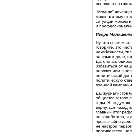
основана на глаго
"Мочили" чеченцев
может к этому отн
ситуации можем и 
и профессиональн
Игорь Малашенк
Ну, это возможно, 
говорите, это чист
неизбежности, тип
на самом деле, эт
Да, оно аплодиро
избавиться от нац
поражением в пер
политический деят
политическую отве
военной кампании
Да, журналистов ча
общество готово о
годы. Я не думаю,
вернуться назад н
главный итог рефо
не заработала, и 
чрезвычайно далек
не настрой первог
противовесов, цел