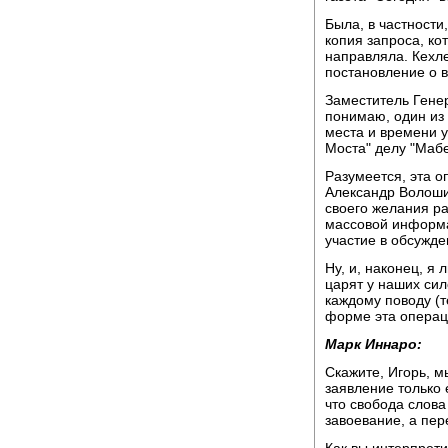
Была, в частности
копия запроса, ко
направляла. Кехл
постановление о в
Заместитель Гене
понимаю, один из
места и времени 
Моста" делу "Мабе
Разумеется, эта о
Александр Волоши
своего желания ра
массовой информа
участие в обсужде
Ну, и, наконец, я
царят у наших сил
каждому поводу (т
форме эта операц
Марк Иннаро:
Скажите, Игорь, м
заявление только е
что свобода слова
завоевание, а пер
Как вы интерпрет