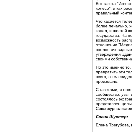
Вот газета "Извес
колесо", и как ра
правильный контек
Что касается теле
более печально, х
канал, и шестой к
государства. На п
возможность расп
отношении "Медиа
вполне очевидные
утверждения Здано
своими собственн
Но это именно то,
превратить эти те
всего, о телевиде
произошло.
С газетами, я пов
сообщество, увы, 
состоялось экстре
представлен целый
Союз журналистов
Савик Шустер:
Елена Трегубова, 