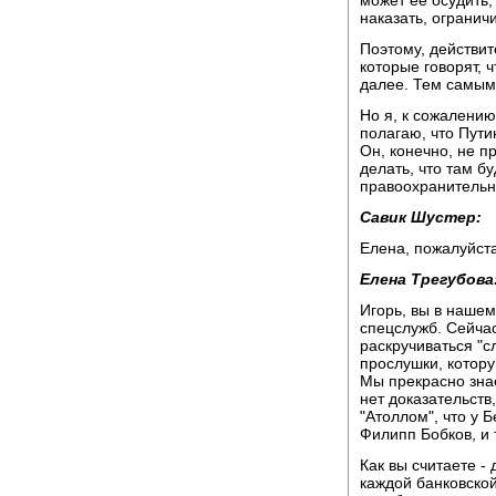
наказать, ограничи
Поэтому, действит
которые говорят, ч
далее. Тем самым
Но я, к сожалени
полагаю, что Пут
Он, конечно, не п
делать, что там б
правоохранительны
Савик Шустер:
Елена, пожалуйста
Елена Трегубова
Игорь, вы в нашем
спецслужб. Сейчас
раскручиваться "с
прослушки, котор
Мы прекрасно знаем
нет доказательств
"Атоллом", что у Б
Филипп Бобков, и т
Как вы считаете -
каждой банковской