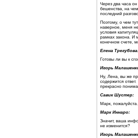
Через два часа о
бешенства, на чем
последний разгов
Поэтому, о чем ту
наверное, меня н
условия капитуляц
рамках закона. И 
конечном счете, м
Елена Трегубова
Готовы ли вы к сг
Игорь Малашенк
Ну, Лена, вы же п
содержится ответ.
прекрасно понима
Савик Шустер:
Марк, пожалуйста.
Марк Иннаро:
Значит, ваша инф
не изменится?
Игорь Малашенк