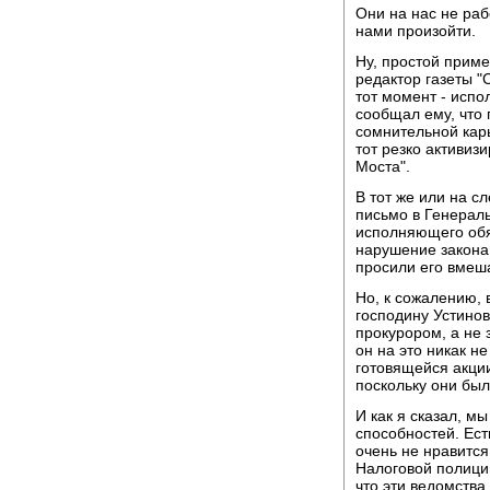
Они на нас не раб
нами произойти.
Ну, простой прим
редактор газеты "
тот момент - испо
сообщал ему, что 
сомнительной кар
тот резко активиз
Моста".
В тот же или на с
письмо в Генерал
исполняющего обя
нарушение закона 
просили его вмеша
Но, к сожалению, в
господину Устинов
прокурором, а не
он на это никак н
готовящейся акци
поскольку они был
И как я сказал, мы
способностей. Ест
очень не нравится 
Налоговой полиции
что эти ведомства