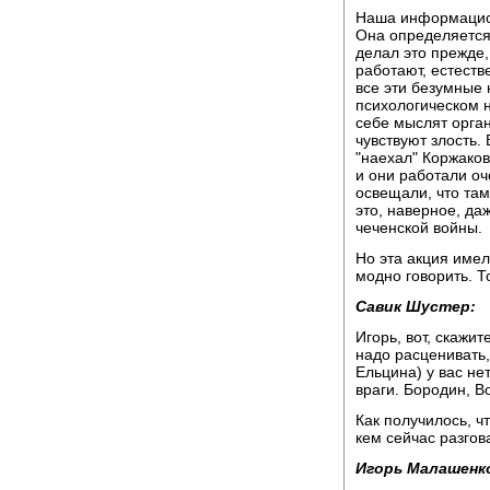
Наша информацион
Она определяется
делал это прежде,
работают, естеств
все эти безумные н
психологическом н
себе мыслят орган
чувствуют злость. 
"наехал" Коржаков
и они работали оч
освещали, что там
это, наверное, да
чеченской войны.
Но эта акция имел
модно говорить. Т
Савик Шустер:
Игорь, вот, скажит
надо расценивать,
Ельцина) у вас нет
враги. Бородин, В
Как получилось, ч
кем сейчас разго
Игорь Малашенк