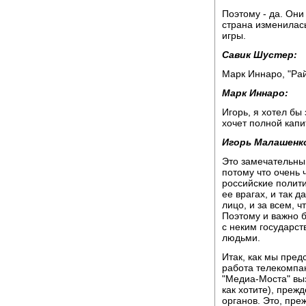
Поэтому - да. Они 
страна изменилась
игры.
Савик Шустер:
Марк Иннаро, "Рай
Марк Иннаро:
Игорь, я хотел бы 
хочет полной кап
Игорь Малашенк
Это замечательный
потому что очень 
российские полити
ее врагах, и так д
лицо, и за всем, ч
Поэтому и важно б
с неким государс
людьми.
Итак, как мы пред
работа телекомпа
"Медиа-Моста" выз
как хотите), преж
органов. Это, пре