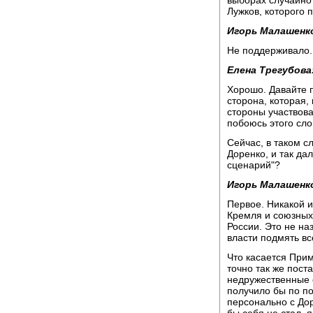
Лужков, которого 
Игорь Малашенк
Не поддерживало.
Елена Трегубова
Хорошо. Давайте 
сторона, которая,
стороны участвов
побоюсь этого слов
Сейчас, в таком с
Доренко, и так да
сценарий"?
Игорь Малашенк
Первое. Никакой 
Кремля и союзных 
России. Это не н
власти подмять вс
Что касается Прим
точно так же пост
недружественные 
получило бы по п
персонально с Дор
бы себя не стал, 