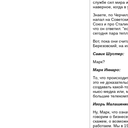
службе сил мира и
наверное, когда в
Знаете, по Черчил
напал на Советски
Союз и про Сталин
что он ответил: "
сегодня пара тепл
Вот, пока они счит
Березовский, на и
Савик Шустер:
Марк?
Марк Иннаро:
То, что происходит
это не доказатель
создавать какой-т
ньюс-медиа или, мо
большие телеком
Игорь Малашенк
Ну, Марк, что озн
говорим о бизнесе,
скажем, о возможн
работаем. Мы в 19