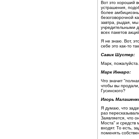
Вот это хороший в
устрашения, подоб
более амбициозны
безоговорочной ка
завтра, рыдая, м
учредительными д
всех пакетов акций
Я не знаю. Вот, эт
себе это как-то так
Савик Шустер:
Марк, пожалуйста.
Марк Иннаро:
Что значит "полна
чтобы вы продали,
Гусинского?
Игорь Малашенк
Я думаю, что зада
раз пересказывали
Заявляется, что о
Моста" и средств
входят. То есть, 
поменять собствен