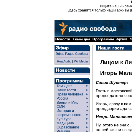
Ищите наши новы
Здесь хранятся только наши архивы (
Эфир Радио Свобода
|
Лицом к Л
RealAudio
WinMedia
Игорь Мал
Савик Шустер:
Темы дня
>
Наши гости
>
Гость в московско
Права человека
>
председателя сов
Россия
>
Время и Мир
>
Игорь, сразу к ва
СМИ
>
преддверии ада с
История и
>
современность
>
Игорь Малашенк
Культура
>
Медицина
>
Ну, этого не знаю.
Образование
>
нашей жизни всегд
Религия
>