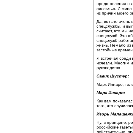
представления о л
являются. И меня 
из причин моего о
Да, вот это очень
спецслужбы, и выг
считают, что мы н
спецслужб. Это аб
спецслужб работаю
жизнь. Немало из 
застойные времен
Я встречал среди 
исчезли. Многим и
руководства.
Савик Шустер:
Марк Иннаро, тел
Марк Иннаро:
Как вам показалас
того, что случилос
Игорь Малашенк
Ну, в принципе, р
российские газет
действительно, пр