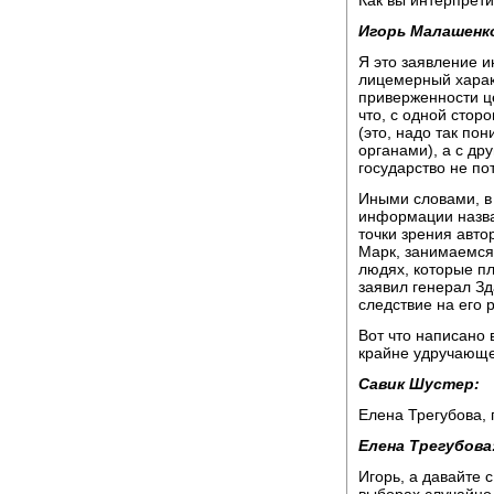
Игорь Малашенк
Я это заявление 
лицемерный харак
приверженности ц
что, с одной стор
(это, надо так по
органами), а с др
государство не по
Иными словами, в
информации назван
точки зрения авто
Марк, занимаемся,
людях, которые пл
заявил генерал Зд
следствие на его 
Вот что написано 
крайне удручающе
Савик Шустер:
Елена Трегубова, 
Елена Трегубова
Игорь, а давайте 
выборах случайно 