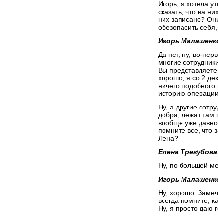
Игорь, я хотела у
сказать, что на ни
них записано? Они
обезопасить себя,
Игорь Малашенк
Да нет, ну, во-пер
многие сотрудники
Вы представляете,
хорошо, я со 2 де
ничего подобного
историю операции 
Ну, а другие сотр
добра, лежат там 
вообще уже давно 
помните все, что 
Лена?
Елена Трегубова
Ну, по большей ме
Игорь Малашенк
Ну, хорошо. Заме
всегда помните, к
Ну, я просто даю г