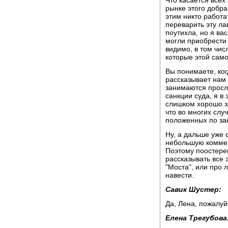
рынке этого добра
этим никто работа
переварить эту ла
поутихла, но я ва
могли приобрести 
видимо, в том чис
которые этой сам
Вы понимаете, ког
рассказывает нам 
занимаются просл
санкции суда, я в
слишком хорошо з
что во многих слу
положенных по за
Ну, а дальше уже 
небольшую коммер
Поэтому поостере
рассказывать все
"Моста", или про 
навести.
Савик Шустер:
Да, Лена, пожалуй
Елена Трегубова