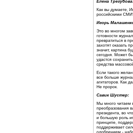
Елена Трегубова
Как вы думаете, И
российскими СМИ
Игорь Малашенк
Это во многом зав
готовности журнал
превратиться в пр
захотят оказать п
значит, картина б
сегодня. Может бы
удастся сохранить
средства массовой
Если такого желан
все больше журна
агитаторов. Как да
Не пророк.
Савик Шустер:
Мы много читаем 
преобразования вл
президента, во чт
и большую роль иг
принципе, поддер
поддерживает сил
одобрением - наб