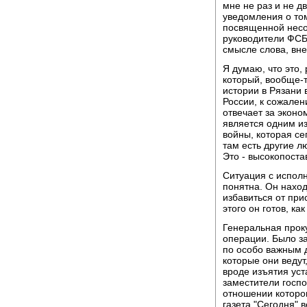
мне не раз и не 
уведомления о том
посвященной несо
руководители ФСБ
смысле слова, вне 
Я думаю, что это,
который, вообще-
истории в Рязани 
России, к сожален
отвечает за эконо
является одним из
войны, которая се
там есть другие лю
Это - высокопост
Ситуация с испол
понятна. Он наход
избавиться от при
этого он готов, ка
Генеральная прок
операции. Было з
по особо важным 
которые они ведут
вроде изъятия уст
заместители госпо
отношении которог
газета "Сегодня" 