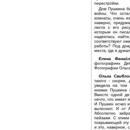
перестройки.
Дом Пушкина бы
войны. Что оста
комнаты, очень из
наверно, придума
листа с его рис
которым он писал
надеялась найти
соответствуют ож
работы? Под дож
места, где я дума
Елена Фанайл
фотографиях Де
Фотографии Ольга
Ольга Свибло
такого - скорее,
увидела на том 
книжки Пушкина 
Вместо одной де
нечто, что имеет 
И Пушкин исчез и
вытеснил. И от 
Абсолютно забр
пейзажи. С этими
покрывающей эту д
и это, наверное, 