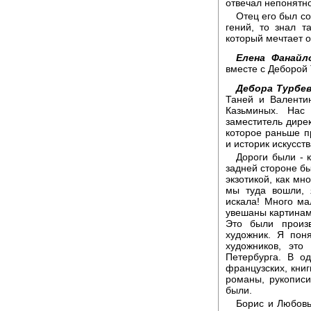
отвечал непонятно
Отец его был со
гений, то знал т
который мечтает 
Елена Фанайл
вместе с Деборой
Дебора Турбев
Таней и Валенти
Казьминых. Нас
заместитель дирек
которое раньше п
и историк искусств
Дороги были - 
задней стороне бы
экзотикой, как мн
мы туда вошли, 
искала! Много ма
увешаны картинам
Это были произ
художник. Я пон
художников, эт
Петербурга. В од
французских, книг
романы, рукописи
были.
Борис и Любовь