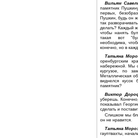
Вильям Савел
памятник Пушкину
первых, безобра
Пушкин, будь он ж
так разворачивать
делать? Каждый жи
чтобы нанять бул
такая вот "бул
необходима, чтоб
конечно, но в каж
Татьяна Моро
оренбургским к
набережной. Мы с
кургузое, по за
Металлическая об
виднелся кусок 
памятник?
Виктор Дороф
уберешь. Конечно
показывал Георги
сделать и постави
Слишком мы бли
он не нравится.
Татьяна Мороз
гауптвахты, начал