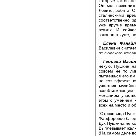
которые как бы не
Он мог позволит
Ловите, ребята. О
сталинскими вре
соответственно 
уже другие врем
всяких. И сейча
законность уже, н
Елена Фанайл
Василевич считает
от людского желан
Георгий Васи
некую, Пушкин на
совсем не то ли
пытаешься его ими
не тот эффект, к
участник музейн
всеобъемлющим 
желанием участво
этом с умением к
всех на место и об
"Отроковица Пушки
Фарфоровое блюде
Дух Пушкина не хоч
Выплевывает жалк
(На самом деле вс