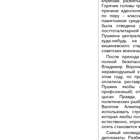
клумбам, разбит
Горячие головы т
причине идеолог
по перу - класс
памятником сред
была отведена 
посттоталитарно
Пушкина централ
куда-нибудь н
кишиневского ст
советских военача
После прихода
полной безопас
Владимир Ворони
неравнодушный к
этом году, по пр
оплатила рестав
Пушкин якобы 
профсоюзный) от
цыган. Правда,
политических разб
Вагитом Аликп
использовать ст
которая якобы пол
естественно, опро
опять становится 
Самый неожида
дипломаты. Разби