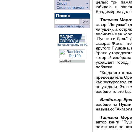
целых три памят
Спорт
>
юбилею и запеч
Спецпрограммы
>
Владимиром Далем
Татьяна Моро
сквер "Лягушки" (
подробный запрос
лягушек), а остря
великих имен коро
"Пушкин и Даль".
сквера. Жаль, чт
Поставьте ссылку на РС
другого Пушкина, 
Урала у городског
который изображал
украшает город, 
поближе.
"Когда его толь
председатель Орен
как экскурсовод с
не угадали. Это т
вообще-то это был
Владимир Ере
вообще на Пушкин
называю: "Ангарл
Татьяна Моро
автор книги "Пуш
памятник и не наз