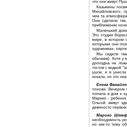
что они живут Пуш
Казьмины посвя
Михайловского, п
чем та атмосфера 
Они сделали так,
приближении ночи,
Маленький доми
Это студия Бориса
мире, в котором 
которыми они позн
художниках, парт
Мы сидели там
обычаев). Хотя у
допоздна не ложи
тостов с водкой "з
ушли, и я унесла 
искала, но это ок
Елена Фанайло
похожи. Вечером 
попала в дом к 
Марико - ребенок
Ольгой живут зд
девяносто первом
Марико Штеф
необходимость уех
но как-то тому об