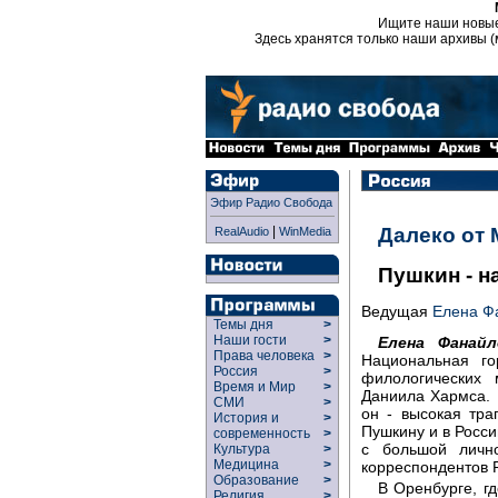
Ищите наши новы
Здесь хранятся только наши архивы (
Эфир Радио Свобода
|
Далеко от
RealAudio
WinMedia
Пушкин - н
Ведущая
Елена Ф
Темы дня
>
Наши гости
>
Елена Фанайл
Права человека
>
Национальная го
Россия
>
филологических
Время и Мир
>
Даниила Хармса. 
СМИ
>
он - высокая тра
История и
>
Пушкину и в Росси
современность
>
с большой личн
Культура
>
Медицина
>
корреспондентов 
Образование
>
В Оренбурге, г
Религия
>