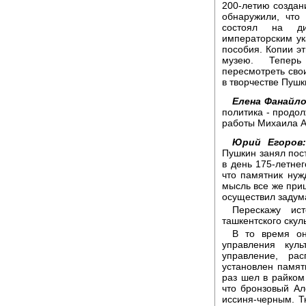
200-летию создан
обнаружили, что
состоял на ди
императорским у
пособия. Копии э
музею. Теперь
пересмотреть сво
в творчестве Пушк
Елена Фанайло
политика - продо
работы Михаила А
Юрий Егоров
Пушкин занял пос
в день 175-летне
что памятник нуж
мысль все же приш
осуществил задум
Перескажу ис
ташкентского скул
В то время он
управления кул
управление, ра
установлен памят
раз шел в райком
что бронзовый Ал
иссиня-черным. Т