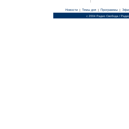
Новости
Темы дня
Программы
Эфи
|
|
|
c 2004 Радио Свобода / Ради