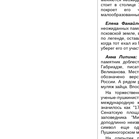
стоит в столице 
покроет его 
малообразованный
Елена Фанайл
неожиданных памя
псковской земле, 
по легенде, оста
когда тот ехал из
уберег его от уча
Анна Липина
памятник доблес
Габриадзе, писа
Великанова. Мест
обозначено вер
России. А рядом
муляж зайца. Впос
На торжествен
ученые-пушкини
международную 
значилось как "
Сенатскую площа
заповедника "Ми
доподлинно неизв
символ еще од
Пушкиногорском му
На открытии п