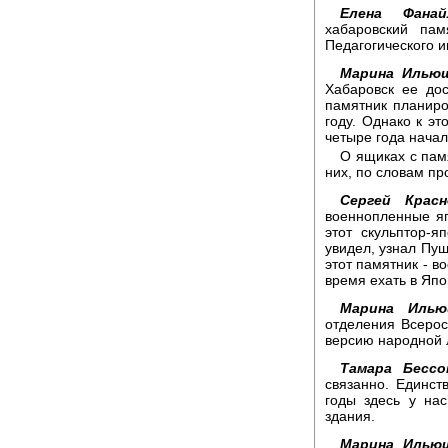
Елена Фанай
хабаровский пам
Педагогического и
Марина Ильющ
Хабаровск ее до
памятник планиро
году. Однако к эт
четыре года начал
О ящиках с пам
них, по словам пр
Сергей Красн
военнопленные яп
этот скульптор-
увидел, узнал Пуш
этот памятник - в
время ехать в Яп
Марина Илью
отделения Всерос
версию народной 
Тамара Бессо
связанно. Единств
годы здесь у на
здания.
Марина Ильющ