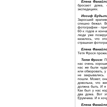
Елена Фанайло
бросают дома, 
экспедициях.
Иосиф Будыли
Заросший крапив
спешно бежал. В
фотографии - прич
60-х годов и конча
люди уже позирую
казалось, что э
страшная фотогр
Елена Фанайло
Тетя Фрося прожи
Тетя Фрося:
Пр
нас очень хороши
нас же были чуде
или обворовать, у
не закрывались.
пошли. Может, он
довольна, что жи
должна быть. И я 
Как был у нас ко
два дома. Вот э
Ерумчика. И я хоч
Елена Фанайло