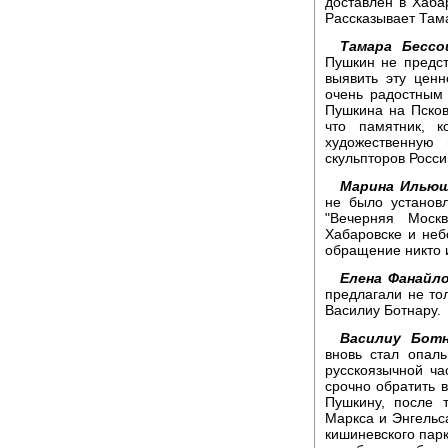
доставлен в Хаба
Рассказывает Там
Тамара Бесс
Пушкин не предст
выявить эту цен
очень радостным
Пушкина на Пско
что памятник, к
художественную
скульпторов Росс
Марина Ильющ
не было установ
"Вечерняя Моск
Хабаровске и неб
обращение никто и
Елена Фанайло
предлагали не то
Василиу Ботнару.
Василиу Ботн
вновь стал опал
русскоязычной ча
срочно обратить 
Пушкину, после 
Маркса и Энгельс
кишиневского парк