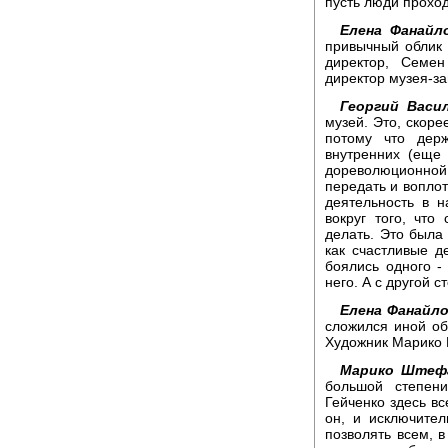
пусть люди проход
Елена Фанайло
привычный облик 
директор, Семен
директор музея-за
Георгий Васил
музей. Это, скоре
потому что дер
внутренних (еще 
дореволюционной
передать и воплот
деятельность в 
вокруг того, что 
делать. Это была
как счастливые д
боялись одного -
него. А с другой 
Елена Фанайло
сложился иной об
Художник Марико
Марико Штеф
большой степен
Гейченко здесь вс
он, и исключител
позволять всем, в