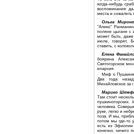
когда-нибудь сраб
воспоминания: да,
места и сожалеть 
Ольга Мироно
"Алеко" Рахманин
поляне цыгане с 
может быть, даже
июле, говорят, 
ставить, с колоко
Елена Фанайло
боярина Алекса
Святогорском мон
епархия.
Миф о Пушкине 
Два года наза
Михайловское за 
Марико Штеф
Там стоит несколь
пушкиногорских.
человека. Соверше
руке, легко и неб
поза. И мы, прибл
потом мы где-то у
есть из Эфиопии
конечно, ничего п