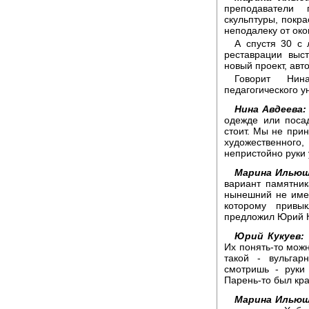
преподаватели 
скульптуры, покра
неподалеку от око
А спустя 30 с 
реставрации выс
новый проект, авт
Говорит Нин
педагогического у
Нина Авдеева:
одежде или посад
стоит. Мы не прин
художественного,
непристойно руки 
Марина Ильющ
вариант памятник
нынешний не имее
которому привык
предложил Юрий К
Юрий Кукуев:
Их понять-то можн
такой - вульгар
смотришь - руки
Парень-то был кра
Марина Ильющ