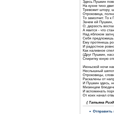
Здесь Пушкин пов
На кухне тихо двиг
Тревожит штору, 
Отроковица, полна
То замолчит. То к 
Зачем ей Пушкин, 
О, дерзость воспа
А явится - что ста
Над яблоком запн
Себя предложишь 
Ему протянешь ро
И радостное ровн
Как наливное спе
(Друг Пушкин, нас
Спиритку юную от
Июньской ночи на
Неслышный шепот,
Отроковицы, словн
Раскалены от нап
И Пушкин здесь, н
Мизинцем блюдечк
И вспоминать поря
От коих начал отвы
( Татьяна Ризд
Отправить 