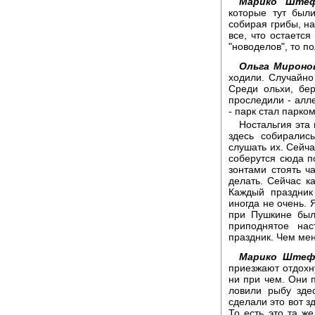
Марико Штеф
которые тут были
собирая грибы, на
все, что остаетс
"новоделов", то по
Ольга Мироно
ходили. Случайно
Среди ольхи, бер
проследили - алле
- парк стал парком
Ностальгия эта
здесь собиралис
слушать их. Сейча
соберутся сюда п
зонтами стоять ч
делать. Сейчас к
Каждый праздник
иногда не очень. 
при Пушкине был
приподнятое нас
праздник. Чем ме
Марико Штеф
приезжают отдохну
ни при чем. Они п
ловили рыбу зде
сделали это вот з
То есть это та ж