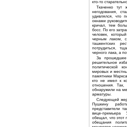
кто-то старатель
Ткаченко тут 
негодования, ст
удивлялся, что 
окнами руководит
кричал, тем бол
босс. По его затр
человек, которы
черным лаком, с
ташкентских ре
потрудиться, тщ
черного лака, а п
За прошедшее
решительное изба
политической к
мировых и местны
памятники Маркса,
кто не имел к к
отношения. Так,
обнаружили на ме
арматуры.
Следующей жерт
Пушкину рабо
представители та
вице-премьера 
обещал, что этот 
обещания полит
меняются неожида