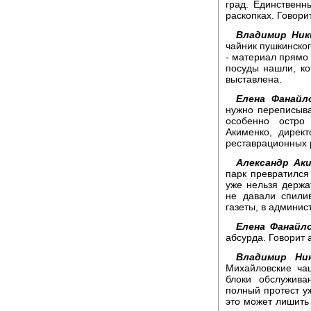
град. Единственн
раскопках. Говори
Владимир Ник
чайник пушкинског
- материал прямо 
посуды нашли, ко
выставлена.
Елена Фанайл
нужно переписыва
особенно остро
Акименко, директ
реставрационных 
Александр Аки
парк превратился
уже нельзя держа
не давали спили
газеты, в админис
Елена Фанайло
абсурда. Говорит 
Владимир Ни
Михайловские ча
блоки обслужива
полный протест уж
это может лишить