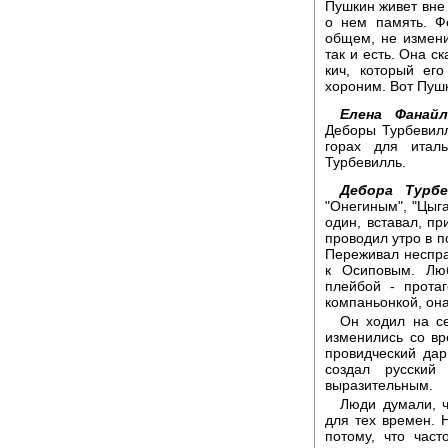
Пушкин живет вне 
о нем память. Ф
общем, не изменил
так и есть. Она с
кич, который ег
хороним. Вот Пушки
Елена Фанайл
Деборы Турбевил
горах для итал
Турбевилль.
Дебора Турбе
"Онегиным", "Цыг
один, вставал, п
проводил утро в п
Переживал неспра
к Осиповым. Лю
плейбой - прота
компаньонкой, она
Он ходил на се
изменились со вр
провидческий дар
создал русский
выразительным.
Люди думали, ч
для тех времен. Н
потому, что час