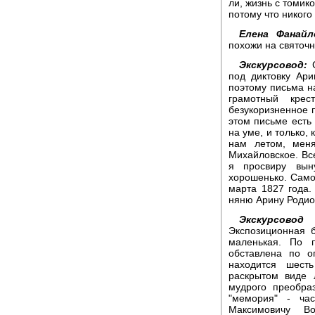
ли, жизнь с томик
потому что никого
Елена Фанайл
похожи на святочн
Экскурсовод:
С
под диктовку Ар
поэтому письма н
грамотный крес
безукоризненное 
этом письме есть 
на уме, и только,
нам летом, меня
Михайловское. Вс
я просвиру вын
хорошенько. Само
марта 1827 года.
няню Арину Родио
Экскурсовод
Экспозиционная 
маленькая. По 
обставлена по о
находится шест
раскрытом виде 
мудрого преобра
"мемория" - ча
Максимовичу Во