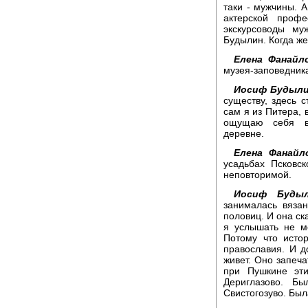
таки - мужчины. А
актерской проф
экскурсоводы му
Будылин. Когда ж
Елена Фанайло
музея-заповедника
Иосиф Будыли
существу, здесь 
сам я из Питера, 
ощущаю себя вс
деревне.
Елена Фанайл
усадьбах Псковск
неповторимой.
Иосиф Будыл
занималась вяза
половиц. И она ск
я услышать не мо
Потому что исто
православия. И д
живет. Оно запеча
при Пушкине эти
Дериглазово. Бы
Свистогозуво. Был