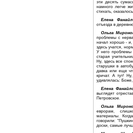
эти десять сумас
намного легче жи
стихать, оказалось
Елена Фанайл
отъезда в деревн
Ольга Мироно
проблемы с нерва
начал хорошо - и,
здесь учатся, нор
У него проблемы 
старая учительниц
Ну, здесь все спо
старушки в автобу
давка или еще чт
кричат. А тут! Н
удивлялась: Боже,
Елена Фанайл
выглядят отреста
Петровское.
Ольга Мироно
еврорам, слишк
материалы. Когд
говорили: "Пушки
доски, самые лучш