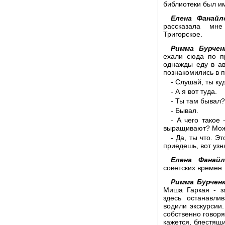
библиотеки был и
Елена Фанайл
рассказала мне
Тригорское.
Римма Бурчен
ехали сюда по п
однажды еду в ав
познакомились в п
- Слушай, ты ку
- А я вот туда.
- Ты там бывал?
- Бывал.
- А чего такое
выращивают? Может
- Да, ты что. Э
приедешь, вот узн
Елена Фанайл
советских времен.
Римма Бурченк
Миша Гаркая - з
здесь останавли
водили экскурсии.
собственно говоря
кажется, блестящи