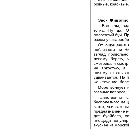
ровные, красивые.
Энск. Живопи
- Вон там, ви
точка. Ну да, 
полосатый буй. Пр
разом у сигарообр
От ощущения п
поблизости ни Ни
взгляд привольн
левому берегу, 
смотришь и смотри
не яркостью, а 
почему охватыва
удваивается. На п
же - течение, бере
Море волнует н
главных вопроса: 
Таинственно 
бесполезного вещ
карте, чьи закон
предназначение не
для буайбеса, х
площади популярн
вкуснее из морско