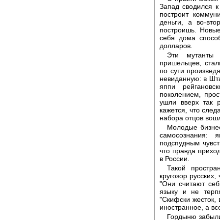
Запад сводился к
построит коммуни
деньги, а во-вт
построишь. Новы
себя дома спосо
долларов.
Эти мутанты 
пришельцев, стал
по сути произве
невиданную: в Шта
яппи рейгановс
поколением, прос
ушли вверх так р
кажется, что след
набора отцов вош
Молодые бизнес
самосознания: 
подспудным чувств
что правда приход
в России.
Такой простра
кругозор русских,
"Они считают себ
языку и не терпя
"Скифски жесток, 
иностранное, а все
Гордыню забыли