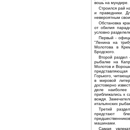
вошь на мундире.
Строился рай н
и праведники. Д
невероятным сво
Обстановка кра
от обилия парад
условно разделеле
Первый - офици
"Ленина на триб
Молотова в Кре
Бродского.
Второй раздел 
рыбалке на Капр
Молотов и Ворошил
представляющая 
Горького, читающе
в мировой литер
достоверно извест
деле наиболее 
приближались к с
вождя. Замечател
итальянских рыбак
Третий разде
предстают бле
предшественнико
машинами.
Самая увлека