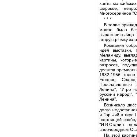
ханты-мансийски
широкое, непро
Многосерийное "С
* * *
В толпе пришед
можно было без
выражению лица. 
вторую рюмку за 
Компания собр
идея выставки,
Меламиду, выгля
картины, которы
разросся, подкл
десяток премиаль
1932-1956 годов
Ефанов, Сварог
Прославленные 
Ленина", "Утро 
русский народ!",
Ленина".
Возникало дисс
долго недоступном
и Горький в тире 
настоящей свобод
"И.В.Сталин де
внеочередном Съе
На этой картин