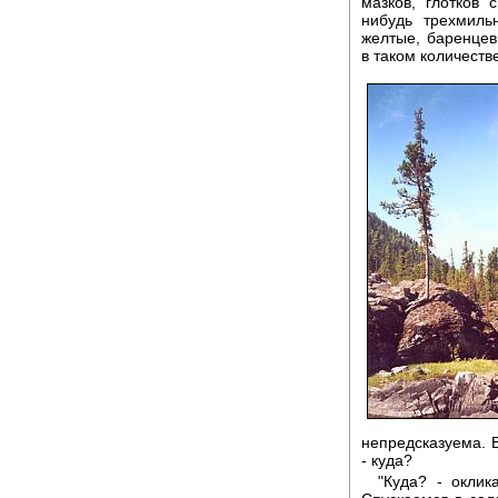
мазков, глотков 
нибудь трехмиль
желтые, баренцев
в таком количеств
непредсказуема. 
- куда?
"Куда? - оклик