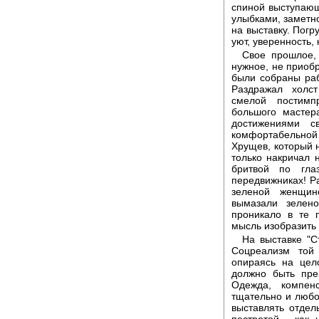
спиной выступаю
улыбками, заметно
на выставку. Погр
уют, уверенность, 
Свое прошлое,
нужное, не приобр
были собраны раб
Раздражал холст
смелой постимп
большого мастер
достижениями с
комфортабельной
Хрущев, который н
только накричал н
бритвой по гла
передвижниках! Ра
зеленой женщин
вымазали зелен
проникало в те 
мысль изобразить
На выставке "С
Соцреализм той
опираясь на цел
должно быть пре
Одежда, компен
тщательно и люб
выставлять отдел
пестротой - как