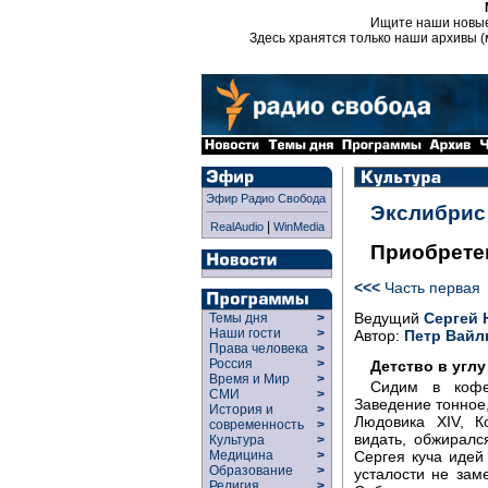
Ищите наши новы
Здесь хранятся только наши архивы (
Эфир Радио Свобода
Экслибрис
|
RealAudio
WinMedia
Приобретен
<<<
Часть первая
Ведущий
Сергей 
Темы дня
>
Наши гости
>
Автор:
Петр Вайл
Права человека
>
Россия
>
Детство в углу
Время и Мир
>
Сидим в кофей
СМИ
>
Заведение тонное,
История и
>
Людовика XIV, К
современность
>
видать, обжиралс
Культура
>
Сергея куча идей 
Медицина
>
Образование
>
усталости не зам
Религия
>