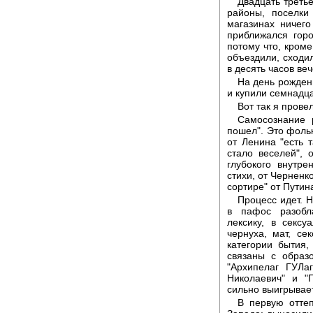
Двадцать третье
районы, поселки
магазинах ничег
приближался гор
потому что, кроме
объездили, сходи
в десять часов ве
На день рожден
и купили семнадца
Вот так я прове
Самосознание р
пошел". Это фольк
от Ленина "есть т
стало веселей", 
глубокого внутре
стихи, от Черненко
сортире" от Путин
Процесс идет. 
в пафос разобл
лексику, в сексу
чернуха, мат, се
категории бытия,
связаны с образ
"Архипелаг ГУЛаг
Николаевич" и "
сильно выигрывает
В первую отте