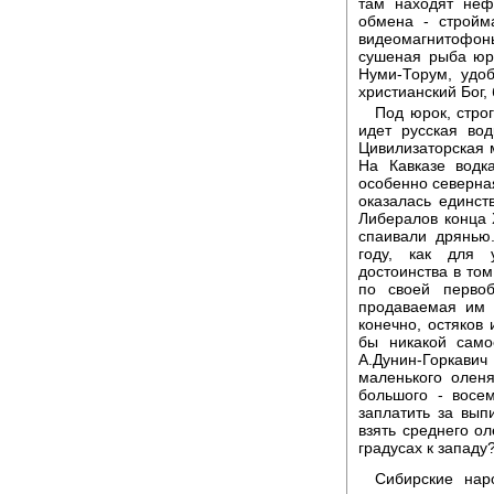
там находят неф
обмена - стройма
видеомагнитофон
сушеная рыба юр
Нуми-Торум, удоб
христианский Бог, 
Под юрок, стро
идет русская во
Цивилизаторская 
На Кавказе водк
особенно северная
оказалась единст
Либералов конца X
спаивали дрянью.
году, как для 
достоинства в том
по своей первоб
продаваемая им в
конечно, остяков 
бы никакой само
А.Дунин-Горкав
маленького оленя
большого - восе
заплатить за вып
взять среднего о
градусах к западу
Сибирские нар