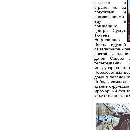
высокие в
стране, но за
покупками и
развлечениями
едут в
признанные
центры - Сургут,
Тюмень,
Нефтеюганск.
Вдоль идущей
от телеграфа к ре
роскошные здания
детей Севера 
телекомпании "Ю
международного 
Первосортные дор
дома в паводок з
Победы изысканн
здание окружкома
мраморный фонта
у речного порта в