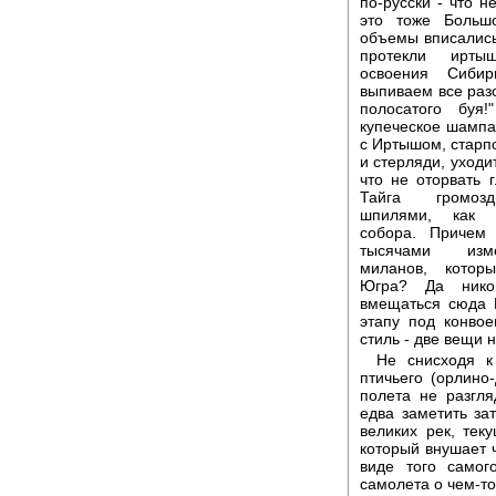
по-русски - что н
это тоже Больш
объемы вписались
протекли ирты
освоения Сиби
выпиваем все раз
полосатого буя
купеческое шампа
с Иртышом, старпо
и стерляди, уходи
что не оторвать 
Тайга громозд
шпилями, как 
собора. Причем
тысячами изме
миланов, котор
Югра? Да нико
вмещаться сюда 
этапу под конво
стиль - две вещи 
Не снисходя к
птичьего (орлино-
полета не разгл
едва заметить за
великих рек, тек
который внушает 
виде того самог
самолета о чем-то 