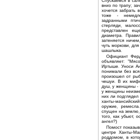
Спускаемся в сало
вниз по трапу; за
хочется забрать 
тоже - немедл
задранными птич
стерляди, малос
представлен ещ
диаметра. Прави
затеняется ничем
чуть моркови, для
шашлыка.
Официант Ферд
объявляет: "Мяс
Иртыше. Уноси Ан
понимали без вся
произошел от рыбы
чешуи. В их миф
душ, у женщины - 
у женщины неизмен
них ли подглядел
ханты-мансийский 
оружие, ремесла
спущен на землю, 
того, как убьют, 
ангел?)
Помост показыв
центре Ханты-Ма
роддомом, в кот