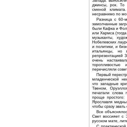
Запада: выносили
джинсы, рок. То
сменой климата
несравнимо по мо
Разница с 60-
замолчанные загр
были Кафка и Фолк
или Хармса (тогда
музыканты, худо
Нобелевских лауре
и политики, и биз
итальянцы, но 
репрезентацией З
очень настаива
торопливостью 
перечисляли совет
Первый перестр
младенческой не
что западные кр
Твеном, Оруэлло
печатали слова 
проще простого:
Ярославля медный
чтобы сразу звать
Все объяснялос
Свет воссияет с 
русском мате, лит
С практической