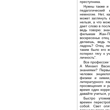
преступника.
Нужны также и 
педагогический
немногие. Нет, к
может заглянуть 
нельзя, а что мож
дает слово в посл
ведь говорю: зн
фильмам Жан-П
воскресенье отец
делаешь, ведь т
ладонь? Отец ли
таким было его ж
потерял тягу к у
личность".
Все профессии 
А Михаил Васил
знаниями? Первы
человек энцикло
физики и химии,
литературного яз
просвещения и ра
время один корре
давайте учиться, у
Быстро утоми
времен перестрой
собой. Свет опя
площади всего кру