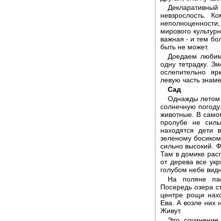
Декларативный
невзрослость. К
неполноценности,
мирового культурн
важная - и тем бо
быть не может.
Доедаем любим
одну тетрадку. Зм
ослепительно яр
левую часть знаме
Cад
Однажды летом 
солнечную погоду.
животные. В само
пролубе не силь
находятся дети 
зеленому босиком
сильно высокий. Ф
Там в домике рас
от дерева все ук
голубом небе видн
На поляне пас
Посередь озера ст
центре рощи нахо
Ева. А возле них
Живут.
Это сочинение 