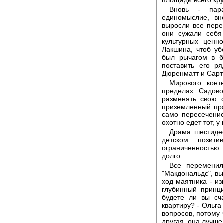
Вновь - пара
единомыслие, вн
выросли все пер
они сужали себя
культурных ценн
Лакшина, чтоб у
был рычагом в б
поставить его р
Дюренматт и Сартр
Мирового конт
пределах Садово
разменять свою 
приземленный пра
само пересечение
охотно едет тот, у
Драма шестидес
детском позити
ограниченностью
долго.
Все переменил
"Макдональдс", вы
ход маятника - из
глубинный принци
будете ли вы сч
квартиру? - Ольга 
вопросов, потому 
другая, она лучше