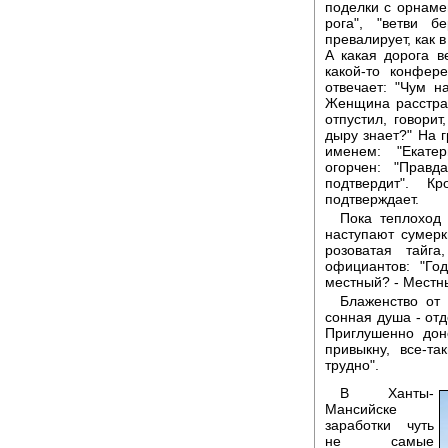
поделки с орнамен
рога", "ветви б
превалирует, как 
А какая дорога в
какой-то конфер
отвечает: "Чум н
Женщина расстраи
отпустил, говорит
дыру знает?" На г
именем: "Екате
огорчен: "Правд
подтвердит". К
подтверждает.
Пока теплоход 
наступают сумерк
розоватая тайг
официантов: "Го
местный? - Местны
Блаженство от 
сонная душа - отд
Приглушенно дон
привыкну, все-та
трудно".
В Ханты-
Мансийске
заработки чуть
не самые