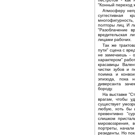
"Конный переход ж
Атмосферу непр
суггестивная к
многофигурность,
полторы лиц. И л
"Разоблачение в
вредительская л
лицами рабочих.
Так же трактов
пути" сцена с вре
не замечаешь - о
характером" рабо
красавицы Вален
чистки зубов и 
поимка и конвои
эпизода, пока 
диверсанта заче
бороду.
На выставке "С
врагам, чтобы у
существует умозр
любую, хоть бы 
превентивно "су
слишком пристал
мировоззрения, 
портреты, начал
резиденты. Но пок