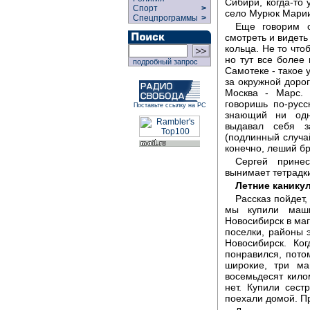
Сибири, когда-то 
Спорт
>
село Мурюк Марии
Спецпрограммы
>
Еще говорим о
смотреть и видеть
кольца. Не то что
но тут все более
подробный запрос
Самотеке - такое 
за окружной дорог
Москва - Марс. 
говоришь по-русс
Поставьте ссылку на РС
знающий ни одн
выдавал себя з
(подлинный случай
конечно, леший бро
Сергей принес
вынимает тетрадки
Летние канику
Рассказ пойдет,
мы купили маш
Новосибирск в ма
поселки, районы 
Новосибирск. Ко
понравился, пото
широкие, три ма
восемьдесят кило
нет. Купили сес
поехали домой. Пр