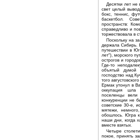
Десятки лет не
свет целый вывод
бокс, теннис, фут
баскетбол. Сов
пространств: Ком
справедливо и п
торжествовала в с
Поскольку на з
держала Сибирь. 
путешествии в Ю
лет"), морского п
острогов и городо
Где-то неподале
объятый думой 
господство над К
того августовског
Ермак утонул в Ва
оккупация шла 
поселенцы вели 
конкуренции не б
советские 30-е, 
мятежи, немного
обошлось. Югра к
наши дни, когда х
вместе взятых.
Четыре столети
покое, принять з