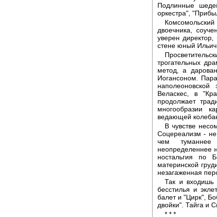
Подлинные шедев
оркестра", "Прибы
Комсомольский
двоечника, соуче
уверен директор,
стене юный Ильич 
Просветительск
трогательных дра
метод, а дарова
Иогансоном. Пара
наполеоновской 
Веласкес, в "Кр
продолжает трад
многообразии к
ведающей колеба
В чувстве несо
Соцереализм - не 
чем туманнее
неопределеннее н
ностальгия по 
материнской груд
незагаженная пер
Так и входишь 
бесстилья и экле
балет и "Цирк", Б
двойки". Тайга и С
* * *