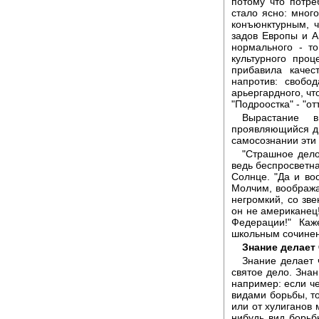
потому что потре
стало ясно: много
конъюнктурным, 
задов Европы и 
нормального - т
культурного про
прибавила качес
напротив: свобо
арьергардного, чт
"Подроостка" - "отт
Вырастание в
проявляющийся дво
самосознании эти 
"Страшное дело 
ведь беспросветна
Солнце. "Да и во
Молчим, вообража
негромкий, со зве
он не американец
Федерации!" Ка
школьным сочине
Знание делает
Знание делает 
святое дело. Зна
например: если че
видами борьбы, то
или от хулиганов 
нибудь вид борьб