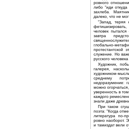
ровного отношени
либо "иди откуда
захлеба. Маятни
далеко, что не мо
"Запад, теряя 
фетишизировать, 
человек пытался 
завтра предст
священнослужите
глобально-мет
протестантской э
служение. Но важ
русского человека
Художник, поб
галерея, наскол
художником-мысл
среднему пот
недоразумение: г
можно огорчаться,
уверенность в том
каждого ремеслен
знали даже древн
При таком сгущ
поэта: "Когда отм
литература по-п
ровно наоборот. Э
и тамиздат вели о