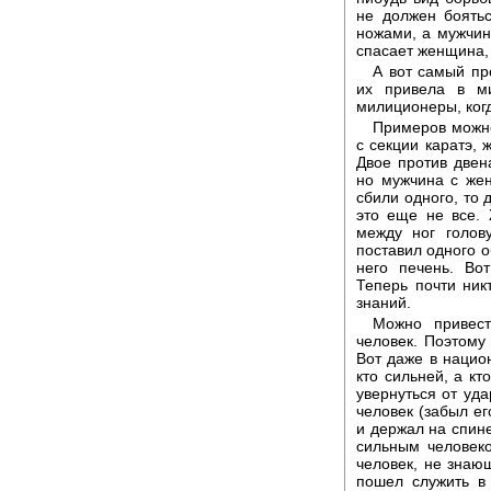
не должен боятьс
ножами, а мужчин
спасает женщина, 
А вот самый пр
их привела в м
милиционеры, когд
Примеров можно
с секции каратэ, 
Двое против двен
но мужчина с жен
сбили одного, то 
это еще не все.
между ног голов
поставил одного о
него печень. Во
Теперь почти ник
знаний.
Можно привест
человек. Поэтому
Вот даже в нацио
кто сильней, а кт
увернуться от уд
человек (забыл е
и держал на спине
сильным человеко
человек, не знаю
пошел служить в