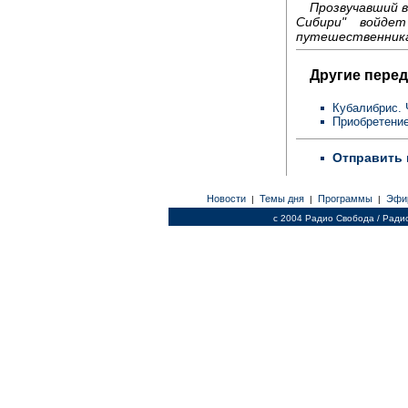
Прозвучавший в
Сибири" войде
путешественника
Другие перед
Кубалибрис. 
Приобретение
Отправить 
Новости
Темы дня
Программы
Эфи
|
|
|
c 2004 Радио Свобода / Ради