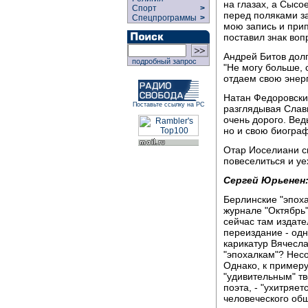
на глазах, а Сысо
Спорт
>
перед поляками за
Спецпрограммы
>
мою запись и прип
поставил знак воп
Андрей Битов долг
подробный запрос
"Не могу больше, 
отдаем свою энерг
Натан Федоровский
Поставьте ссылку на РС
разглядывая Слави
очень дорого. Вед
но и свою биогра
Отар Иоселиани ск
повеселиться и уе
Сергей Юрьенен
Берлинские "эпоха
журнале "Октябрь"
сейчас там издате
переиздание - одн
карикатур Вячесла
"эпохалкам"? Нес
Однако, к примеру
"удивительным" тв
поэта, - "ухитряет
человеческого обще