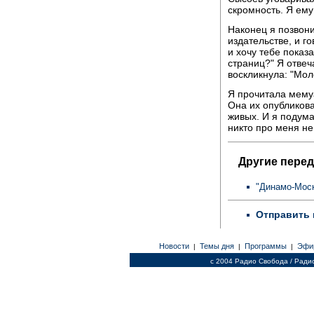
скромность. Я ему
Наконец я позвони
издательстве, и го
и хочу тебе показа
страниц?" Я отвеч
воскликнула: "Мол
Я прочитала мему
Она их опубликова
живых. И я подумал
никто про меня не 
Другие перед
"Динамо-Мос
Отправить 
Новости
Темы дня
Программы
Эфи
|
|
|
c 2004 Радио Свобода / Ради