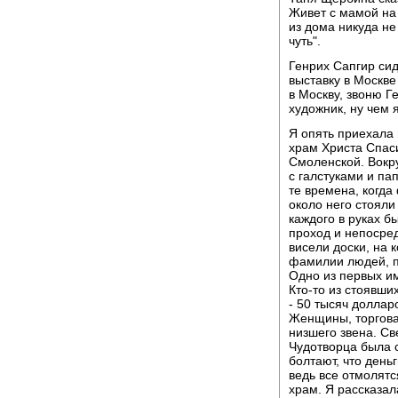
Живет с мамой на
из дома никуда не 
чуть".
Генрих Сапгир сид
выставку в Москве
в Москву, звоню Ге
художник, ну чем 
Я опять приехала 
храм Христа Спас
Смоленской. Вокр
с галстуками и па
те времена, когда
около него стояли
каждого в руках б
проход и непосред
висели доски, на
фамилии людей, п
Одно из первых им
Кто-то из стоявши
- 50 тысяч доллар
Женщины, торгова
низшего звена. Св
Чудотворца была 
болтают, что день
ведь все отмолят
храм. Я рассказал