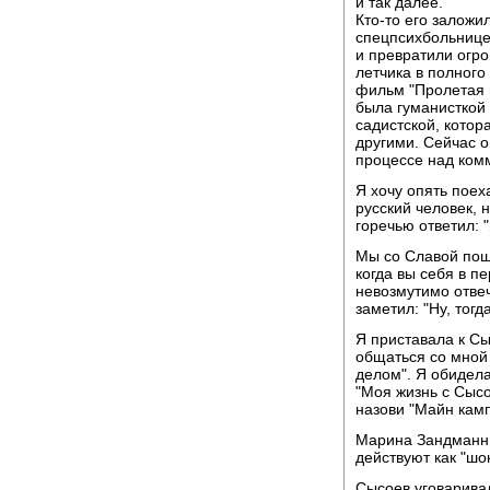
и так далее.
Кто-то его заложи
спецпсихбольнице
и превратили огро
летчика в полного
фильм "Пролетая 
была гуманисткой 
садистской, котор
другими. Сейчас о
процессе над комм
Я хочу опять поех
русский человек, 
горечью ответил: "
Мы со Славой пошл
когда вы себя в п
невозмутимо отвеча
заметил: "Ну, тогд
Я приставала к Сы
общаться со мной 
делом". Я обидела
"Моя жизнь с Сысо
назови "Майн кам
Марина Зандманн 
действуют как "шок
Сысоев уговаривал