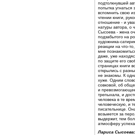
подтолкнувшей авт
попытка угнаться з
вспомнить свою из
чтении книги, рук
отношение - и ува
натуры автора, о 
Сысоева - жена оч
подзабытого на ро
художника-сатирик
реакции на что-то
мне познакомиться
даже, уже находяс
по защите его сво
страницах книги в
открылись с разны
не знакомы. К одн
хуже. Одним слово
совковой, об общ
и превозмогающее 
трепыхала, и дост
человека в те вре
человеческую, и 
писательнице. Она
возьмется за перо,
выдержит, тем бол
атмосферу успеха и
Лариса Сысоева