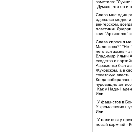
заметила: "Лучше 
"Думаю, что он и н
Слава мне один ра
одевался модно и 
венгерском, всегд
пластинки Джерри
книг "Архипелаг" и
Слава спросил мен
Маленкова?" "Нет",
него вся жизнь - э
Владимир Ильич А
сходство с парти
Авраменко был ав
Жуковском, а в св
советскую власть.
Когда собиралась 
чудовищно антисо
"Как у Нади-Наден
Или:
"У фашистов в Бон
У кремлевских шу
Или:
"У политики у пре
новый кормчий - К