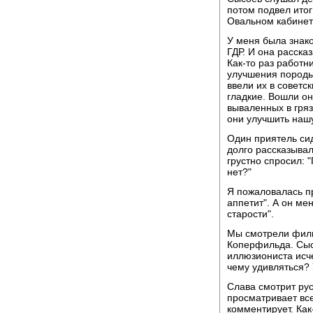
потом подвел итог
Овальном кабинет
У меня была знако
ГДР. И она расска
Как-то раз работн
улучшения породы
ввели их в советс
гладкие. Вошли о
вываленных в гряз
они улучшить нашу
Один приятель сид
долго рассказыва
грустно спросил: 
нет?"
Я пожаловалась пр
аппетит". А он мен
старости".
Мы смотрели филь
Коперфильда. Сыс
иллюзиониста исче
чему удивляться? 
Слава смотрит ру
просматривает все
комментирует. Ка