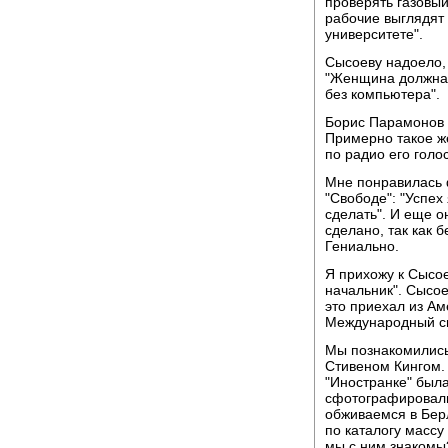
проверять газовы
рабочие выглядят
университете".
Сысоеву надоело, 
"Женщина должна зн
без компьютера".
Борис Парамонов 
Примерно такое же
по радио его голо
Мне понравилась 
"Свободе": "Успех
сделать". И еще он
сделано, так как 
Гениально.
Я прихожу к Сысое
начальник". Сысое
это приехал из А
Международный си
Мы познакомились 
Стивеном Кингом.
"Иностранке" была
сфотографировали
обживаемся в Бер
по каталогу массу
мы с ним знакомы?