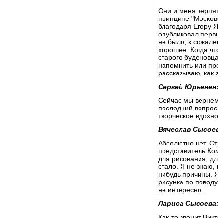
Они и меня терпят
принципе "Московс
благодаря Егору Я
опубликовал первы
не было, к сожал
хорошее. Когда чт
старого буденовца
напомнить или пр
рассказываю, как 
Сергей Юрьенен
Сейчас мы вернем
последний вопрос 
творческое вдохн
Вячеслав Сысоев
Абсолютно нет. Ст
представитель Ком
для рисования, д
стало. Я не знаю, 
нибудь причины. Я
рисунка по повод
не интересно.
Лариса Сысоева
Как-то звонит Вик