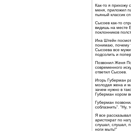
Как-то я прихожу 
меня, приложил па
пьяный классик сп
Сысоев как-то спр
видишь на месте Ел
поклонников полст
Ина Штейн посмотр
понимаю, почему 
Сысоева все мужик
подсолить и попер
Позвонил Женя По
современного иск
ответил Сысоев.
Игорь Губерман ра
молодая жена и ма
зачем нужно в так
Губерман хором во
Губерман позвонил
соблазнить". "Ну,
Я все рассказывал
аристократ по нат
слушал, слушал, п
ноги мыть!"