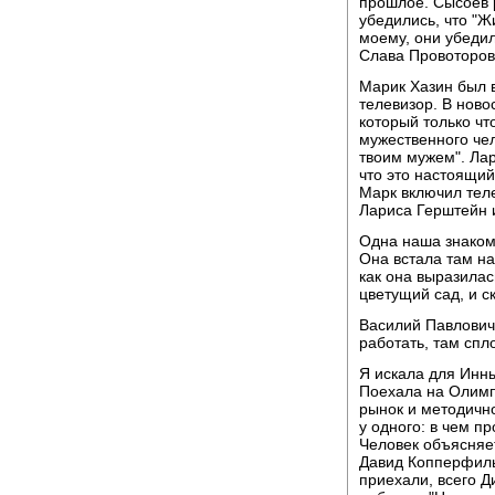
прошлое. Сысоев р
убедились, что "Ж
моему, они убедил
Слава Провоторов
Марик Хазин был в
телевизор. В нов
который только чт
мужественного чел
твоим мужем". Лар
что это настоящий
Марк включил теле
Лариса Герштейн и
Одна наша знаком
Она встала там на
как она выразилас
цветущий сад, и с
Василий Павлович
работать, там сп
Я искала для Инны
Поехала на Олимп
рынок и методично
у одного: в чем п
Человек объясняет
Давид Копперфиль
приехали, всего Д