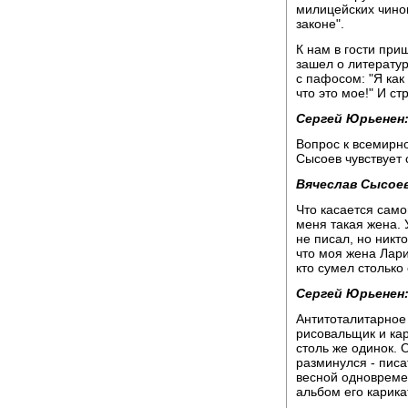
милицейских чинов
законе".
К нам в гости при
зашел о литерату
с пафосом: "Я как
что это мое!" И с
Сергей Юрьенен
Вопрос к всемирно
Сысоев чувствует 
Вячеслав Сысоев
Что касается самой
меня такая жена. 
не писал, но никто
что моя жена Лари
кто сумел столько 
Сергей Юрьенен
Антитоталитарное 
рисовальщик и кар
столь же одинок.
разминулся - писа
весной одновреме
альбом его карика