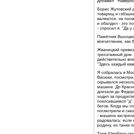
добавил: "Наверно
Борис Жутовский 
товарищ и гэбэшни
валяются, не посм
и обалдел - это п
- спросил я. "Да 
Памятник Высоцко
впечатление, как 
Жванецкий привез 
трехэтажный дом. 
действительно впе
"Здесь каждый кам
Я собралась в Мос
Васюки, посмотри,
скрывался несколь
машине. До Красн
доехали до Федор
ходил за продукта
покосившимся "д"
бегов. Когда мы с
посмотрели и сказ
- машина застряла
радовалась: если
родину, их танки о
Таня Щербина сказ