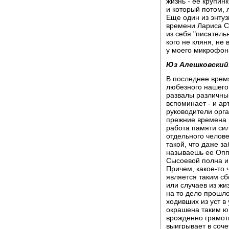
жизнь - ее крупинк
и который потом, 
Еще один из энтуз
времени Лариса С
из себя "писатель
кого не кляня, не 
у моего микрофона
Юз Алешковский
В последнее врем
любезного нашего
развалы различны
вспоминает - и ар
руководители орга
прежние времена 
работа памяти сил
отдельного челове
такой, что даже з
называешь ее Опп
Сысоевой полна и
Причем, какое-то ч
является таким сб
или случаев из жи
на то дело прошло
ходивших из уст в 
окрашена таким ю
врожденно грамот
выигрывает в соче