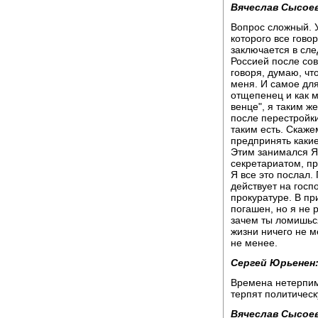
Вячеслав Сысоев
Вопрос сложный. У
которого все говор
заключается в сле
Россией после сов
говоря, думаю, что
меня. И самое для
отщепенец и как м
венце", я таким же
после перестройки
таким есть. Скаже
предпринять какие
Этим занимался Я
секретариатом, пр
Я все это послал.
действует на госп
прокуратуре. В пр
погашен, но я не 
зачем ты ломишься 
жизни ничего не м
не менее.
Сергей Юрьенен
Времена нетерпимо
терпят политическ
Вячеслав Сысоев