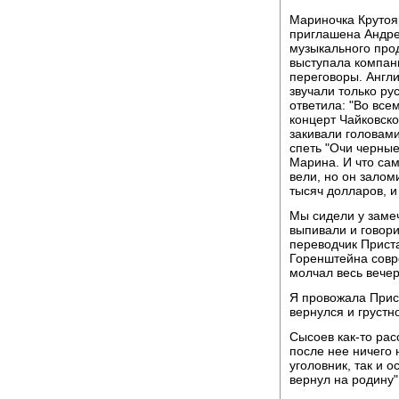
Мариночка Крутоя
приглашена Андре
музыкального про
выступала компан
переговоры. Англ
звучали только ру
ответила: "Во все
концерт Чайковско
закивали головами
спеть "Очи черные
Марина. И что са
вели, но он залом
тысяч долларов, и 
Мы сидели у замеч
выпивали и говор
переводчик Приста
Горенштейна совр
молчал весь вечер
Я провожала Прист
вернулся и грустно
Сысоев как-то рас
после нее ничего 
уголовник, так и о
вернул на родину",