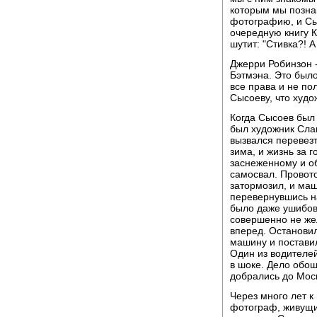
которым мы позна
фотографию, и Сы
очередную книгу К
шутит: "Стивка?! А
Джерри Робинзон 
Бэтмэна. Это было
все права и не по
Сысоеву, что худ
Когда Сысоев был 
был художник Сла
вызвался перевезт
зима, и жизнь за 
заснеженному и о
самосвал. Провот
затормозил, и маш
перевернувшись н
было даже ушибов
совершенно не же
вперед. Останови
машину и поставил
Один из водителей
в шоке. Дело обо
добрались до Мос
Через много лет к
фотограф, живущи