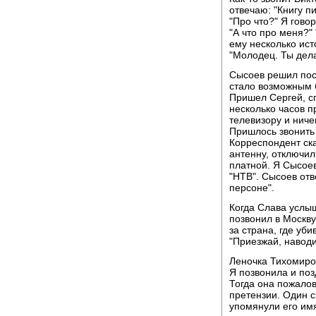
отвечаю: "Книгу п
"Про что?" Я говор
"А что про меня?"
ему несколько ист
"Молодец. Ты дел
Сысоев решил пост
стало возможным б
Пришел Сергей, сп
несколько часов п
телевизору и ниче
Пришлось звонить 
Корреспондент ска
антенну, отключил
платной. Я Сысоев
"НТВ". Сысоев отв
персоне".
Когда Слава услы
позвонил в Москву
за страна, где уб
"Приезжай, наводи
Леночка Тихомиро
Я позвонила и по
Тогда она пожалов
претензии. Один с
упомянули его им