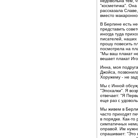
недовольна тем, ч
"косметичка". Она
рассказала Славе,
вместо макаронно
В Берлине есть не
представить совет
иногда туда прихо
писателей, наших 
прошу повесить п
посмотрела на пла
"Мы ваш плакат не
вешает плакат Иго
Инна, моя подруга
Джойса, позвонила
Хоружему - не зад
Мы с Инной обсуж
"Эпохалки". Я воз
отвечает: "Я Перв
еще раз с удовол
Мы живем в Берлин
часто приходят пе
в порядке. Как-то 
симпатичных немце
оправой. Им нужно
спрашивает: "Это 