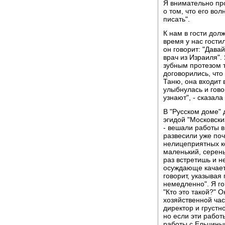
Я внимательно про
о том, что его вол
писать".
К нам в гости дол
время у нас гости
он говорит: "Дава
врач из Израиля".
зубным протезом т
договорились, что 
Таню, она входит 
улыбнулась и говор
узнают", - сказала 
В "Русском доме"
эгидой "Московск
- вешали работы в
развесили уже поч
нелицеприятных к
маленький, серень
раз встретишь и н
осуждающе качает 
говорит, указывая
немедленно". Я го
"Кто это такой?" 
хозяйственной час
директор и грустн
но если эти работ
работы с Ельциным