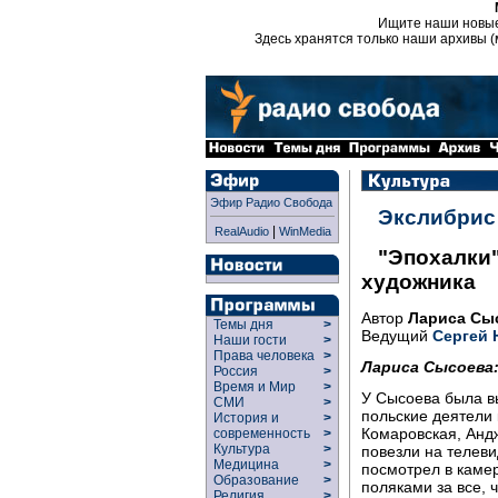
Ищите наши новы
Здесь хранятся только наши архивы (
Эфир Радио Свобода
Экслибрис
|
RealAudio
WinMedia
"Эпохалки"
художника
Автор
Лариса Сы
Темы дня
>
Ведущий
Сергей 
Наши гости
>
Права человека
>
Лариса Сысоева
Россия
>
Время и Мир
>
У Сысоева была в
СМИ
>
польские деятели 
История и
>
Комаровская, Анд
современность
>
Культура
>
повезли на телев
Медицина
>
посмотрел в камер
Образование
>
поляками за все, 
Религия
>