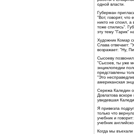
одной власти.
Губерман приглас
"Вот, говорят, чт
никто не споил, а
тоже спились". Гу
эту тему "Гарик" н
Художник Комар ск
Слава отвечает: "
возражает: "Ну, П
Сысоеву позвонил 
"Сысоев, ты уже м
энциклопедии поли
представлены толь
"Это несправедлив
американская энци
Сережа Каледин о
Довлатова вскоре 
увидевшая Каледин
Я привезла подруг
только что вернула
учебник и говорит:
учебник английско
Когда мы въехали 