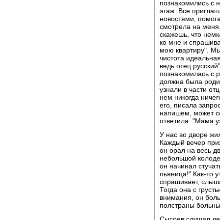
познакомились с н
этаж. Все приглаш
новостями, помога
смотрела на меня.
скажешь, что немк
ко мне и спрашива
мою квартиру". Мы
чистота идеальная
ведь отец русский
познакомилась с 
должна была родит
узнали в части от
нем никогда ничег
его, писала запрос
напишем, может се
ответила: "Мама у
У нас во дворе жи
Каждый вечер при
он орал на весь дв
небольшой колодец
он начинал стучат
пьяница!" Как-то 
спрашивает, слыша
Тогда она с груст
внимания, он больн
полстраны больны
Сысоев слушал де