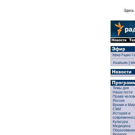
Здесь 
Эфир Радио С
|
RealAudio
Wi
Темы дня
Наши гости
Права чело
Россия
Время и Ми
СМИ
История и
современно
Культура
Медицина
Образован
Религия