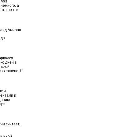
" уже
 немного, а
нта не так
аид Амиров.
ода
дорвался
ко дней в
нской
 совершено 11
х и
ментами и
аданию
три
ин считает,
ли иной