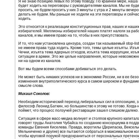
Я не знаю позицию левых по этому поводу. По крайней мере, наша
будет ходить на переговоры с руководителями каналов. Мы не буде
просить, не будем просить у них 3 минуты с утра и 2 минуты вечеро
делать не будем. Мы раньше не ходили на эти переговоры и сейча
ходить.
Это относится к реализации конституционных прав, наших и наши
избирателей. Миллионы избирателей наших платят налоги за рабо
каналов, и мы имеем право на то, чтобы в них присутствовать.
И то, что нам установлена цензура, создан так называемый stop-list
не имеем права туда ходить. Кроме того, темы целые изъяты. Изъ
Чечни, изъята тема ядерных отходов, изъята тема коррупции, изъ
ситуации в армии. Это же целые направления, которые невозможн
ни на одном из каналов.
Вот мы будем всеми способами добиваться это делать.
Не может быть никаких успехов ни в экономике России, ни в ее без
изменения внутриполитического курса в самом широком и фундам
смысле слова.
Михаил Соколов:
Необходим исторический переход либеральных сил в оппозицию, 
философ Леонид Баткин, но большинство к этому не готово. Когда-
поймет, что процесс ползучей реставрации зашел слишком далеко.
Ситуация в сфере масс-медиа волнует и столпов крупного капитала
говорят труды Анатолия Чубайса по созданию консорциума в подд
команды Евгения Киселева. Правда, воротилы (Дерипаска, Вексель
Мельниченко и другие) все пытаются собраться в максимальном ко
чтобы круговой порукой предохраниться от персональных претензи