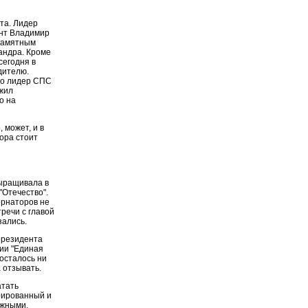
та. Лидер
нт Владимир
 памятным
андра. Кроме
сегодня в
дителю.
но лидер СПС
жил
о на
 может, и в
бора стоит
выращивала в
"Отечество".
ернаторов не
речи с главой
зались.
президента
тии "Единая
 осталось ни
 отзывать.
атать
рированный и
ежными.