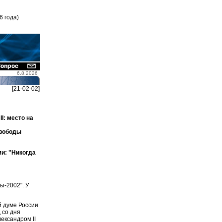
6 года)
6.8.2026
[21-02-02]
I: место на
свободы
и: "Никогда
ы-2002". У
й думе России
 со дня
ександром II