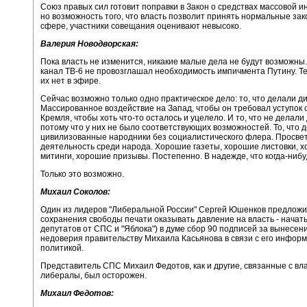
Союз правых сил готовит поправки в Закон о средствах массовой 
но возможность того, что власть позволит принять нормальные зак
сфере, участники совещания оценивают невысоко.
Валерия Новодворская:
Пока власть не изменится, никакие малые дела не будут возможны.
канал ТВ-6 не провозглашал необходимость импичмента Путину. Те
их нет в эфире.
Сейчас возможно только одно практическое дело: то, что делали д
Массированное воздействие на Запад, чтобы он требовал уступок 
Кремля, чтобы хоть что-то осталось и уцелело. И то, что не делали
потому что у них не было соответствующих возможностей. То, что 
цивилизованные народники без социалистического флера. Просве
деятельность среди народа. Хорошие газеты, хорошие листовки, 
митинги, хорошие призывы. Постепенно. В надежде, что когда-ниб
Только это возможно.
Михаил Соколов:
Один из лидеров "Либеральной России" Сергей Юшенков предложи
сохранения свободы печати оказывать давление на власть - начат
депутатов от СПС и "Яблока") в думе сбор 90 подписей за вынесен
недоверия правительству Михаила Касьянова в связи с его инфор
политикой.
Представитель СПС Михаил Федотов, как и другие, связанные с вл
либералы, был осторожен.
Михаил Федотов: