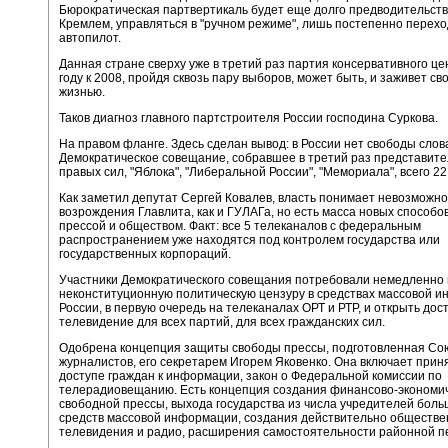
Бюрократическая партвертикаль будет еще долго предводительст
Кремлем, управляться в "ручном режиме", лишь постепенно перехо
автопилот.
Данная стране сверху уже в третий раз партия консервативного ц
году к 2008, пройдя сквозь пару выборов, может быть, и заживет св
жизнью.
Таков диагноз главного партстроителя России господина Суркова.
На правом фланге. Здесь сделан вывод: в России нет свободы слов
Демократическое совещание, собравшее в третий раз представит
правых сил, "Яблока", "Либеральной России", "Мемориала", всего 2
Как заметил депутат Сергей Ковалев, власть понимает невозможно
возрождения Главлита, как и ГУЛАГа, но есть масса новых способо
прессой и обществом. Факт: все 5 телеканалов с федеральным
распространением уже находятся под контролем государства или
государственных корпораций.
Участники Демократического совещания потребовали немедленно 
неконституционную политическую цензуру в средствах массовой 
России, в первую очередь на телеканалах ОРТ и РТР, и открыть дос
телевидение для всех партий, для всех гражданских сил.
Одобрена концепция защиты свободы прессы, подготовленная Со
журналистов, его секретарем Игорем Яковенко. Она включает прин
доступе граждан к информации, закон о Федеральной комиссии по
телерадиовещанию. Есть концепция создания финансово-экономи
свободной прессы, выхода государства из числа учредителей бол
средств массовой информации, создания действительно обществе
телевидения и радио, расширения самостоятельности районной п