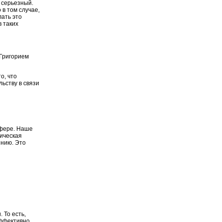
 серьезный.
в том случае,
лать это
в таких
 Григорием
о, что
ьству в связи
 сфере. Наше
тическая
инию. Это
 То есть,
эффективно,