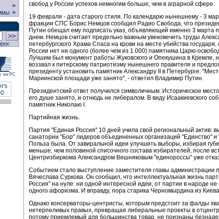
свобод у России успехов немногим больше, чем в аграрной сфере.
>
ммы
>
19 февраля - дата старого стиля. По календарю нынешнему - 3 мар
фракции СПС Борис Немцов сообщил Радио Свобода, что президе
Путин обещал ему подписать указ, объявляющий именно 3 марта
днем. Немцов считает предельно важным увековечить труды Алекс
петербургского Храма Спаса на крови на месте убийства государя, 
прос
России нет ни одного (более чем из 1 000) памятника Царю-освобо
Лучшим был монумент работы Жуковского и Опекушина в Кремле, 
воззвал к питерскому патриотизму нынешнего правителя и предло
президенту установить памятник Александру II в Петербурге. "Мест
у на РС
Мариинской площади уже занято", - ответил Владимир Путин.
Президентский ответ получился символичным. Историческое место,
его душе занято, и отнюдь не либералом. В виду Исаакиевского со
памятник Николаю I.
Партийная жизнь.
Партия "Единая Россия" 10 дней учила свой региональный актив: 
санатории "Бор" лидеров объединенных организаций "Единство" и 
Польза была. От завиральной идеи улучшить выборы, избирая губ
меньше, чем половиной списочного состава избирателей, после вст
Центризбиркома Александром Вешняковым "единороссы" уже отка
Событием стало выступление заместителя главы администрации 
Вячеслава Суркова. Он сообщил, что интеллектуальная жизнь пар
Россия" на нуле: ни одной интересной идеи, от партии в народе не
одного афоризма. И вправду, пора старика Черномырдина из Киева
Однако консерваторы-центристы, которым предстоит за фалды хв
нетерпеливых правых, превращая либеральные проекты в отцент
потому приемлемый для большинства товар, не признаны безнад