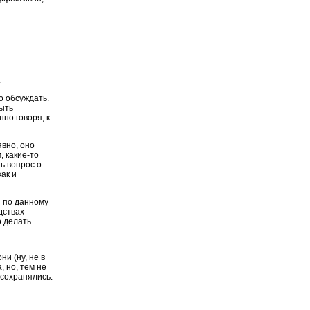
.
о обсуждать.
быть
но говоря, к
явно, оно
, какие-то
ь вопрос о
ак и
и по данному
дствах
 делать.
и (ну, не в
, но, тем не
 сохранялись.