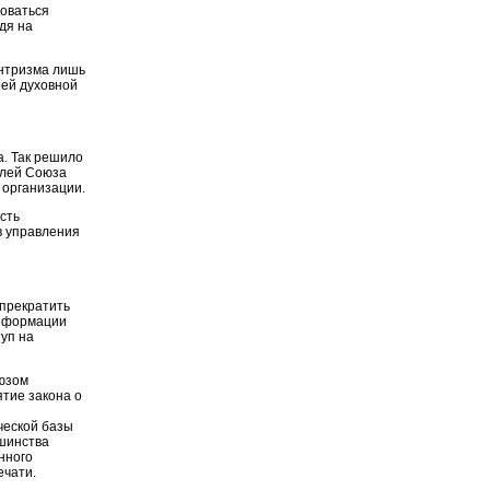
воваться
дя на
ентризма лишь
оей духовной
а. Так решило
елей Союза
2 организации.
сть
в управления
прекратить
информации
туп на
юзом
ятие закона о
ческой базы
ьшинства
нного
ечати.