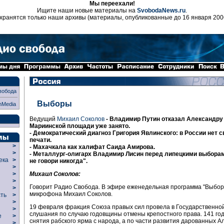
Мы переехали!
Ищите наши новые материалы на
SvobodaNews.ru
.
хранятся только наши архивы (материалы, опубликованные до 16 января 200
вобода
Выборы
nMedia
Ведущий
Михаил Соколов
- Владимир Путин отказал Александру I
Мариинской площади уже занято.
- Демократический диагноз Григория Явлинского: в России нет 
печати.
>
- Махачкала как халифат Саида Амирова.
>
- Металлург-олигарх Владимир Лисин перед липецкими выборам
века
>
не говори никогда".
>
Михаил Соколов:
р
>
>
Говорит Радио Свобода. В эфире еженедельная программа "Выбор
>
микрофона Михаил Соколов.
сть
>
>
19 февраля фракция Союза правых сил провела в Государственно
>
слушания по случаю годовщины отмены крепостного права. 141 год
ие
>
снятия рабского ярма с народа, а по части развития дарованных Ал
>