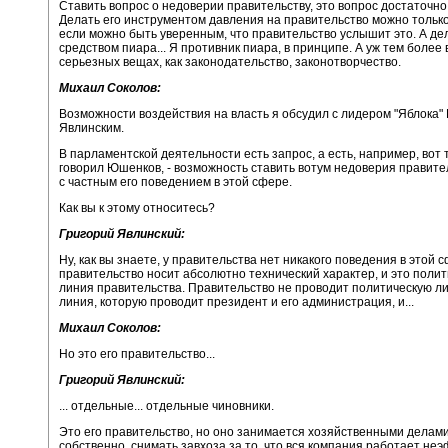
Ставить вопрос о недоверии правительству, это вопрос достаточно
Делать его инструментом давления на правительство можно только 
если можно быть уверенным, что правительство услышит это. А де
средством пиара... Я противник пиара, в принципе. А уж тем более 
серьезных вещах, как законодательство, законотворчество.
Михаил Соколов:
Возможности воздействия на власть я обсудил с лидером "Яблока"
Явлинским.
В парламентской деятельности есть запрос, а есть, например, вот т
говорил Юшенков, - возможность ставить вотум недоверия правител
с частным его поведением в этой сфере.
Как вы к этому относитесь?
Григорий Явлинский:
Ну, как вы знаете, у правительства нет никакого поведения в этой
правительство носит абсолютно технический характер, и это поли
линия правительства. Правительство не проводит политическую л
линия, которую проводит президент и его администрация, и...
Михаил Соколов:
Но это его правительство...
Григорий Явлинский:
... отдельные... отдельные чиновники.
Это его правительство, но оно занимается хозяйственными делами.
собственно, снимать завхоза за то, что вся компания работает не