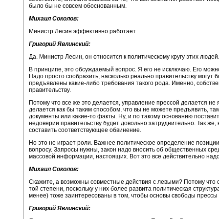
было бы не совсем обоснованным.
Михаил Соколов:
Министр Лесин эффективно работает.
Григорий Явлинский:
Да. Министр Лесин, он относится к политическому кругу этих людей
В принципе, это обсуждаемый вопрос. Я его не исключаю. Его можн
Надо просто сообразить, насколько реально правительству могут 
предъявлены какие-либо требования такого рода. Именно, собствен
правительству.
Потому что все же это делается, управление прессой делается не 
делается как бы таким способом, что вы не можете предъявить, там
документы или какие-то факты. Ну, и по такому основанию поставит
недоверии правительству будет довольно затруднительно. Так же, к
составить соответствующее обвинение.
Но это не играет роли. Важнее политическое определение позици
вопросу. Запросы нужны, закон надо вносить об общественных сре
массовой информации, настоящих. Вот это все действительно надо
Михаил Соколов:
Скажите, а возможны совместные действия с левыми? Потому что он
той степени, поскольку у них более развита политическая структура
менее) тоже заинтересованы в том, чтобы основы свободы прессы
Григорий Явлинский: