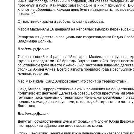
иные, как господа Потанин и Мордашев, или хозяева "Альфа-банка
порскнули в кусты. Как мудро заметил один из них: "Прибыли с ТВ-6
хлопот не оберешься. Каждый день будут названивать, что президе
показали".
От партийной жизни и свободы слова - к выборам.
Мэром Махачкалы 16 февраля на непрямых выборах переизбран С
Репортаж из Дагестана специального корреспондента Радио Своб
Владимира Долина.
Владимир Долин:
7 человек погибли, 4 ранены. 18 января в Махачкале на фугасе по
грузовик с солдатами 102 бригады Внутренних войск. Через несколь
собственном доме вместе с женой был застрелен вице-мэр дагеста
столицы Ахмед Алиев. Всего с августа прошлого года в республике
крупных терактов.
Мэр Махачкалы Саид Амиров знает, кто стоит за террористами.
Саид Амиров: Террористические акты и покушения на общественны
политических деятелей Дагестана совершаются преступными эле
группами, засылаемыми с территории Чеченской республики по з
полевых командиров, и группами, которые действуют много лет вну
Дагестана.
Владимир Долин:
Депутат Государственной думы от фракции "Яблоко" Юрий Щекочих
что терроризм в Дагестане имеет местные корни.
Юрий Щекочихин: Теракты шли из-за финансовых интересов той и