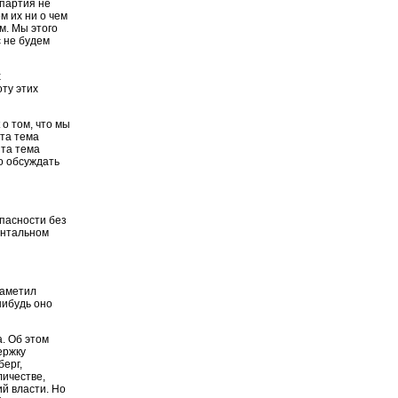
 партия не
м их ни о чем
м. Мы этого
с не будем
х
ту этих
 о том, что мы
ята тема
ята тема
о обсуждать
опасности без
ентальном
заметил
нибудь оно
. Об этом
ержку
берг,
личестве,
й власти. Но