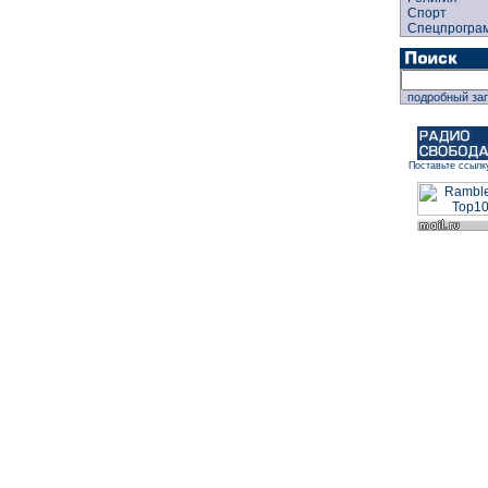
Спорт
Спецпрогра
подробный за
Поставьте ссылк