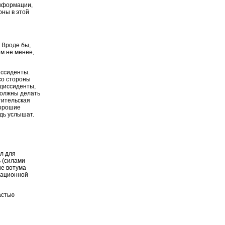
информации,
оны в этой
 Вроде бы,
м не менее,
иссиденты.
со стороны
 диссиденты,
должны делать
тительская
хорошие
удь услышат.
л для
ь (силами
ие вотума
мационной
астью