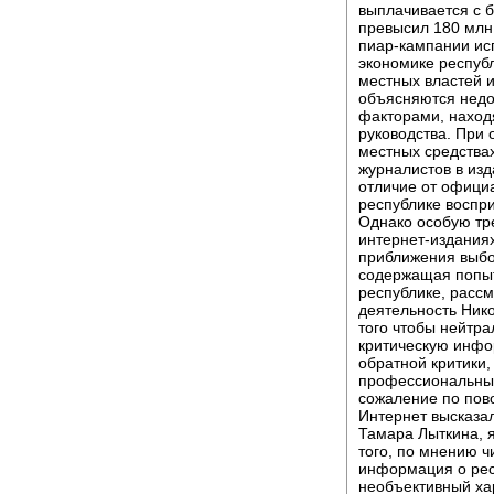
выплачивается с 
превысил 180 млн
пиар-кампании ис
экономике респуб
местных властей и
объясняются недо
факторами, наход
руководства. При 
местных средства
журналистов в из
отличие от официа
республике воспр
Однако особую тр
интернет-изданиях
приближения выбо
содержащая попыт
республике, рассм
деятельность Ник
того чтобы нейтр
критическую инфо
обратной критики,
профессиональные
сожаление по пов
Интернет высказа
Тамара Лыткина, 
того, по мнению 
информация о рес
необъективный ха