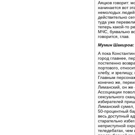
Аяцков говорит: мо
начинается вот эта
немолодых людей.
действительно сег
туда уже перевели 
теперь какой-то р
МЧС, буквально вс
говорится, глав.
Мумин Шакиров:
А пока Константин
город главнее, п
постепенно возвр
портового, относи
хлебу, и зрелищу,
Главным персонаж
конечно же, пере
Лиманский, он же 
Ассоциации поволж
сексуального скан
избирателей приш
Лиманский сумел, 
50-процентный бар
весь доступный а
старательно избег
неприступной охра
теледебатах, чем 