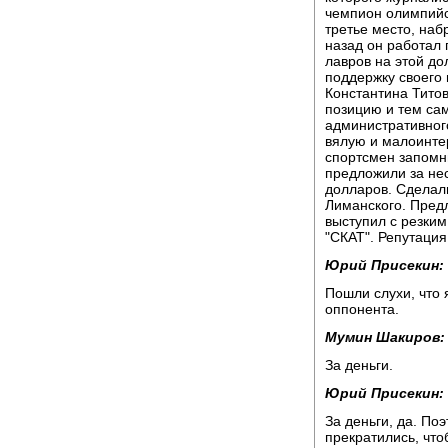
чемпион олимпийс
третье место, наб
назад он работал
лавров на этой до
поддержку своего 
Константина Титов
позицию и тем са
административног
вялую и малоинт
спортсмен запомни
предложили за нес
долларов. Сделали
Лиманского. Предл
выступил с резки
"СКАТ". Репутация
Юрий Присекин:
Пошли слухи, что 
оппонента.
Мумин Шакиров:
За деньги.
Юрий Присекин:
За деньги, да. По
прекратились, что