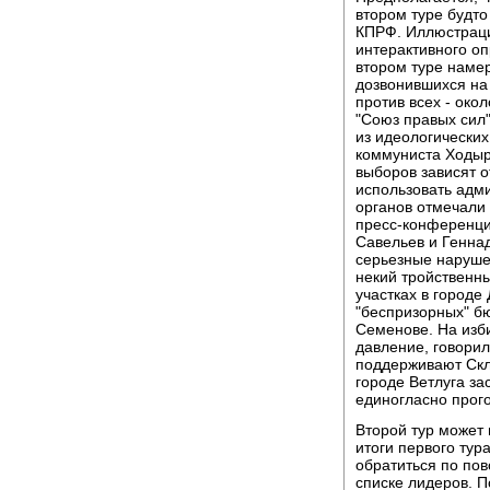
втором туре будто
КПРФ. Иллюстрация
интерактивного оп
втором туре намер
дозвонившихся на 
против всех - око
"Союз правых сил
из идеологически
коммуниста Ходыр
выборов зависят 
использовать адм
органов отмечали 
пресс-конференци
Савельев и Геннад
серьезные наруше
некий тройственны
участках в городе
"беспризорных" бю
Семенове. На изб
давление, говорил
поддерживают Скл
городе Ветлуга з
единогласно прог
Второй тур может 
итоги первого тур
обратиться по пов
списке лидеров. П