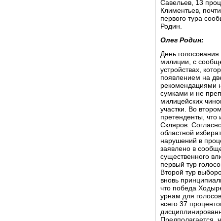
Савельев, 13 про
Климентьев, почти
первого тура соо
Родин.
Олег Родин:
День голосования 
милиции, с сообщ
устройствах, кото
появлением на дв
рекомендациями не
сумками и не пре
милицейских чино
участки. Во второ
претенденты, что 
Скляров. Согласн
областной избира
нарушений в проце
заявлено в сообщ
существенного вл
первый тур голос
Второй тур выборо
вновь принципиаль
что победа Ходыре
урнам для голосов
всего 37 процент
дисциплинированн
Предполагается, 