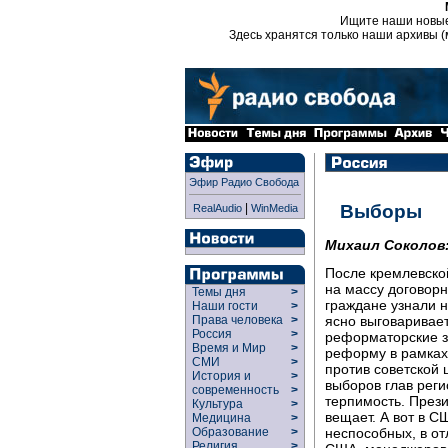
Ищите наши новы
Здесь хранятся только наши архивы (
Эфир Радио Свобода
|
Выборы
RealAudio
WinMedia
Михаил Соколов
После кремлевско
на массу договор
Темы дня
>
граждане узнали н
Наши гости
>
ясно выговаривае
Права человека
>
Россия
>
реформаторские з
Время и Мир
>
реформу в рамках
СМИ
>
против советской 
История и
>
выборов глав рег
современность
>
терпимость. Прези
Культура
>
вещает. А вот в С
Медицина
>
неспособных, в от
Образование
>
Религия
>