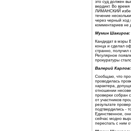
это суд должен в
вердикт. Во время
ЛИМАНСКИЙ избегал
течение нескольки
через черный ход 
комментариев не 
Мумин Шакиров:
Кандидат в мэры 
конца и сделал оф
странно, получил 
Регулярное появле
прокуратуры стал
Валерий Карлов:
Сообщаю, что про
проводилась прове
характера, допущ
отношении несове
проверки собран 
от участников про
результате прове
подтвердились - т
Единственное, они
сейчас модно выр
переспать с ним о