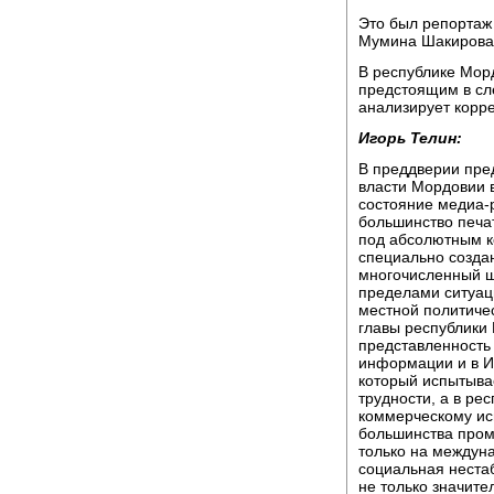
Это был репортаж
Мумина Шакирова,
В республике Морд
предстоящим в сл
анализирует корр
Игорь Телин:
В преддверии пре
власти Мордовии 
состояние медиа-р
большинство печа
под абсолютным к
специально созда
многочисленный шт
пределами ситуаци
местной политиче
главы республики
представленность
информации и в И
который испытыва
трудности, а в ре
коммерческому ис
большинства пром
только на междун
социальная неста
не только значите