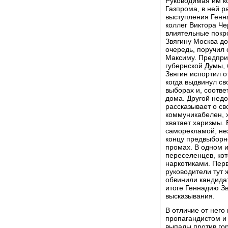
Руководимая им к
Газпрома, в ней р
выступления Генн
коллег Виктора Че
влиятельные покр
Звягину Москва до
очередь, поручил
Максиму. Предпри
губернской Думы, 
Звягин испортил о
когда выдвинул с
выборах и, соотве
дома. Другой недо
рассказывает о с
коммуникабелен, 
хватает харизмы.
саморекламой, не
концу предвыборн
промах. В одном 
переселенцев, ко
наркотиками. Пер
руководители тут 
обвинили кандида
итоге Геннадию Зв
высказывания.
В отличие от него
пропагандистом и 
выпады против гор