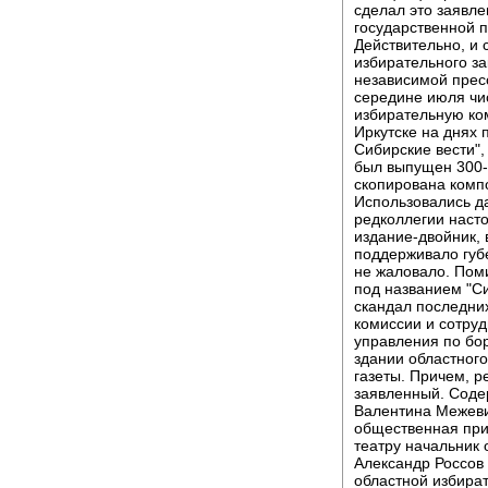
сделал это заявл
государственной п
Действительно, и
избирательного з
независимой пресс
середине июля чи
избирательную ком
Иркутске на днях 
Сибирские вести",
был выпущен 300-
скопирована комп
Использовались д
редколлегии насто
издание-двойник, 
поддерживало губе
не жаловало. Поми
под названием "Си
скандал последни
комиссии и сотру
управления по бо
здании областного
газеты. Причем, 
заявленный. Соде
Валентина Межеви
общественная при
театру начальник 
Александр Россов
областной избират