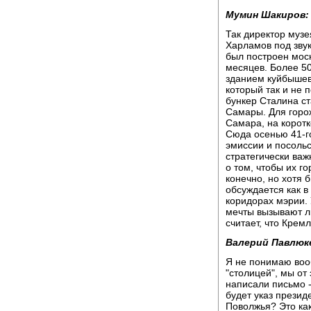
Мумин Шакиров:
Так директор музе
Харламов под звук
был построен моск
месяцев. Более 5
зданием куйбышев
который так и не 
бункер Сталина 
Самары. Для горож
Самара, на коротк
Сюда осенью 41-г
эмиссии и посольс
стратегически ва
о том, чтобы их г
конечно, но хотя 
обсуждается как в
коридорах мэрии.
мечты вызывают л
считает, что Крем
Валерий Павлюк
Я не понимаю вооб
"столицей", мы от
написали письмо -
будет указ презид
Поволжья? Это ка