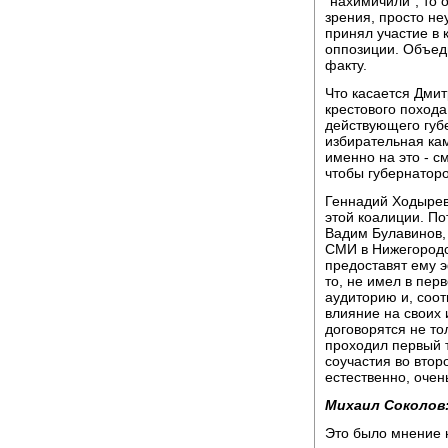
"нахимичили", то о
зрения, просто не
принял участие в 
оппозиции. Объед
факту.
Что касается Дмит
крестового похода,
действующего губе
избирательная ка
именно на это - с
чтобы губернаторо
Геннадий Ходырев
этой коалиции. По
Вадим Булавинов,
СМИ в Нижегородск
предоставят ему э
то, не имел в пер
аудиторию и, соот
влияние на своих 
договорятся не тол
проходил первый т
соучастия во втор
естественно, очен
Михаил Соколов
Это было мнение 