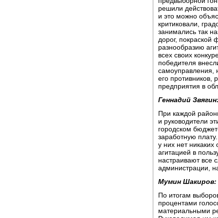
предвыборной гон
решили действоват
и это можно объяс
критиковали, град
занимались так н
дорог, покраской 
разнообразию аги
всех своих конкур
победителя внесл
самоуправления, н
его противников, 
предприятия в обл
Геннадий Звягин
При каждой район
и руководители эт
городском бюджете
заработную плату
у них нет никаких
агитацией в польз
настраивают все 
администрации, н
Мумин Шакиров:
По итогам выборов
процентами голосо
материальными ре