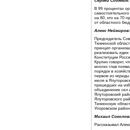
Сергей Собянин:
В 99 процентах ор
самостоятельного
на 80, кто на 70 п
от областного бюд
Алекс Неймиров:
Председатель Сов
Тюменской области
принцип организа
реализовать идеи
Конституции Росс
Крупин говорит, ч
многих глав появи
порядок в хозяйст
первом из череды
июля в Ялуторовск
пришедших на изб
объединение сел 
Ялуторовский райо
Ялуторовского рай
Тюменскую област
Упоровском район
Михаил Соколов
Рассказывал Алек