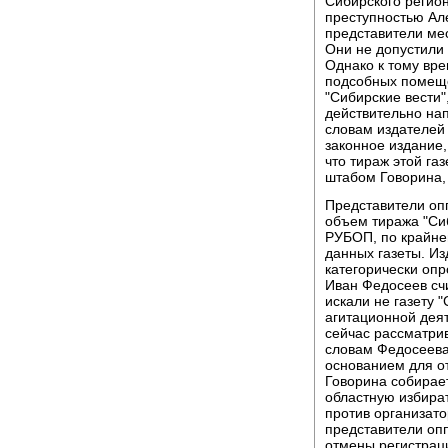
Сибирского регио
преступностью Ал
представители мес
Они не допустили
Однако к тому вр
подсобных помеще
"Сибирские вести"
действительно на
словам издателей 
законное издание,
что тираж этой га
штабом Говорина, 
Представители опп
объем тиража "Си
РУБОП, по крайне
данных газеты. И
категорически опр
Иван Федосеев счи
искали не газету 
агитационной дея
сейчас рассматри
словам Федосеева
основанием для о
Говорина собирае
областную избира
против организат
представители оп
отмены регистрац