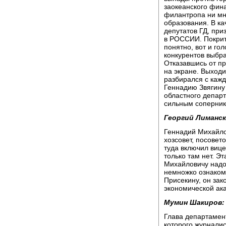
заокеанского фин
филантропа ни мн
образования. В ка
депутатов ГД, пр
в РОССИИ. Покрит
понятно, вот и го
конкурентов выбра
Отказавшись от п
на экране. Выходи
разбирался с кажд
Геннадию Звягину 
областного депар
сильным соперник
Георгий Лиманск
Геннадий Михайло
хозсовет, посовет
туда включил вице
только там нет. Э
Михайловичу надо,
немножко ознаком
Присекину, он зак
экономической ак
Мумин Шакиров:
Глава департамен
которого журналис