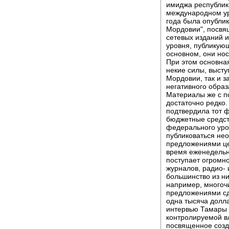
имиджа республики
международном уро
года была опубли
Мордовии", посвя
сетевых изданий 
уровня, публикующ
основном, они нос
При этом основная
некие силы, высту
Мордовии, так и з
негативного образ
Материалы же с п
достаточно редко
подтвердила тот ф
бюджетные средст
федерального уро
публиковаться не
предложениями це
время еженедельн
поступает огромно
журналов, радио- 
большинство из ни
например, многоч
предложениями сд
одна тысяча долла
интервью Тамары 
контролируемой в
посвященное созд