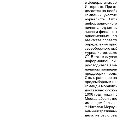
в федеральных ср
Интернете. При э
делается на необ
кампании, участи
журналисты. В их 
информационного а
является одним и
числе и финансово
одноименным назв
агентства провест
определения приор
своеобразного вы
журналистов, зам
С". В таком случа
информационной п
руководителя в ча
началом проведен
преддверии предс
Столь ранее ее н
предвыборным цик
команды мордовско
достаточно сложн
1998 году, когда
Москва абсолютно
имеющем большого
У Николая Меркуш
административный 
дела, не было ре