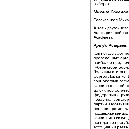
выборах.
Михаил Соколов
Рассказывал Миха
А вот - другой вз
Башкирии, сейчас 
Асафьева.
Артур Асафьев:
Как показывают по
проведенные орга
наиболее предпоч
губернатора Бори
большим отставан
Сергей Левченко.
социологами весь
заявило о своей 
до сих пор остает
федеральное руков
Говорина, сенатор
партии. Посетивш
решение регионал
поддержке кандид
заявил, что ситуа
поведение прогуб
ассоциации разве