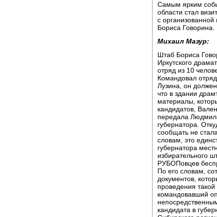
Самым ярким собы
области стал визи
с организованной
Бориса Говорина.
Михаил Мазур:
Штаб Бориса Гово
Иркутского драма
отряд из 10 чело
Командовал отря
Лузина, он долже
что в здании дра
материалы, котор
кандидатов, Вале
передала Людмила
губернатора. Отку
сообщать не стала
словам, это един
губернатора мест
избирательного ш
РУБОПовцев беспр
По его словам, с
документов, кото
проведения такой 
командовавший оп
непосредственным
кандидата в губер