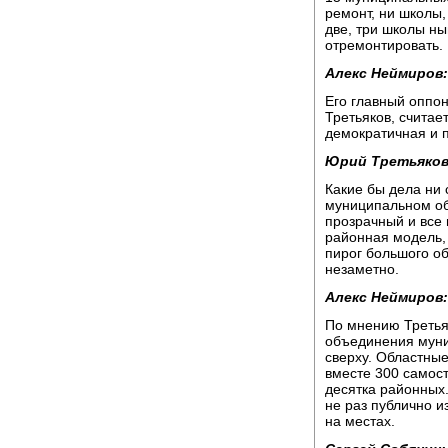
ремонт, ни школы
две, три школы ны
отремонтировать.
Алекс Неймиров:
Его главный оппо
Третьяков, считае
демократичная и 
Юрий Третьяков
Какие бы дела ни
муниципальном об
прозрачный и все 
районная модель, я
пирог большого об
незаметно.
Алекс Неймиров:
По мнению Третья
объединения муни
сверху. Областные
вместе 300 самос
десятка районных
не раз публично и
на местах.