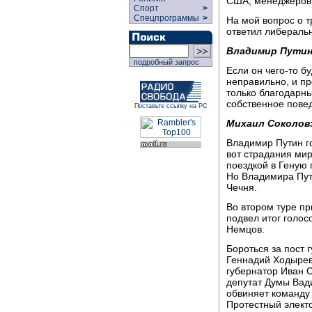
США, менеджеров,
Спорт
>
Спецпрограммы
>
На мой вопрос о 
ответил либераль
Владимир Путин
подробный запрос
Если он чего-то б
неправильно, и п
только благодарны
собственное пове
Поставьте ссылку на РС
Михаил Соколов
Владимир Путин г
вот страдания ми
поездкой в Геную 
Но Владимира Пути
Чечня.
Во втором туре п
подвел итог голос
Немцов.
Бороться за пост 
Геннадий Ходырев,
губернатор Иван С
депутат Думы Вади
обвиняет команду
Протестный элект