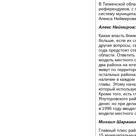
В Тюменской обла
референдумов, с 
систему муниципа
Алекса Неймирова
Алекс Неймиров:
Какая власть ближ
больше, если их с
другие вопросы, с
года предстоит о
области. Ответить
модель местного 
два района на юге
живут по террито
остальных района
наличие в каждом
главы. Этому нача
который использу
Кроме того, есть 
Ялуторовского рай
денег, но при дел
в 1996 году вводи
модели местного 
Михаил Шараши
Главный плюс рай
15 муниципальных 