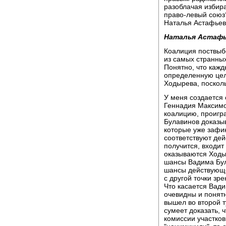
разоблачая избир
право-левый союз
Наталья Астафьев
Наталья Астафь
Коалиция поствыбо
из самых странных
Понятно, что кажд
определенную цель
Ходырева, посколь
У меня создается 
Геннадия Максимов
коалицию, проигра
Булавинов доказыв
которые уже зафи
соответствуют дей
получится, входит 
оказываются Ходы
шансы Вадима Бул
шансы действующе
с другой точки зр
Что касается Вад
очевидны и понятн
вышел во второй т
сумеет доказать, 
комиссии участков