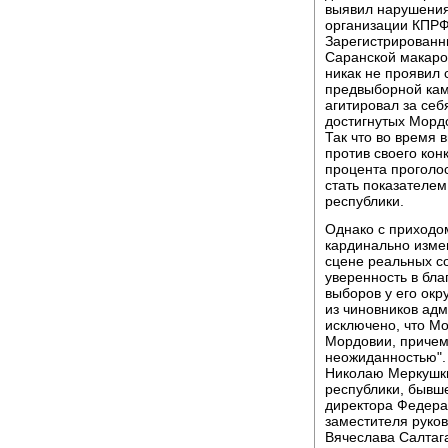
выявил нарушения
организации КПРФ 
Зарегистрированн
Саранской макаро
никак не проявил 
предвыборной кам
агитировал за себя
достигнутых Морд
Так что во время 
против своего кон
процента проголос
стать показателе
республики.
Однако с приходо
кардинально измен
сцене реальных со
уверенность в бл
выборов у его ок
из чиновников адм
исключено, что Мо
Мордовии, причем
неожиданностью". 
Николаю Меркушки
республики, бывш
директора Федера
заместителя руко
Вячеслава Салтага