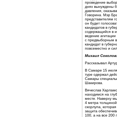
проведение выбор
днях вынуждены б
давления, оказыв
Говорина. Мэр Бр
представителям го
он будет голосова
кандидатов в губе
содержащийся в и
ведение агитации
с предвыборным в
кандидат в губер
повсеместно и си
Михаил Соколов
Рассказывал Арту
В Самаре 15 июля
туре одержал дей
Самары специаль
Шакирова.
Вячеслав Харламов
находимся на глу
месте. Наверху мы
4 метра толщиной,
скорлупа, которая
защита обеспечив
100, а на все 200 