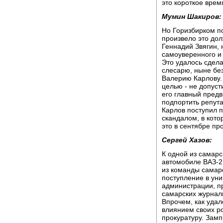
это короткое врем
Мумин Шакиров:
Но Горизбирком по
произвело это дол
Геннадий Звягин, 
самоуверенного и
Это удалось сдела
слесарю, ныне бе
Валерию Карлову. 
целью - не допуст
его главный пред
подпортить репут
Карлов поступил 
скандалом, в кот
это в сентябре пр
Сергей Хазов:
К одной из самарс
автомобиле ВАЗ-2
из команды самарс
поступление в уни
администрации, пр
самарских журнали
Впрочем, как удал
влиянием своих ро
прокуратуру. Замп