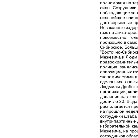
полномочия на те
силы. Сотрудники
наблюдающие за х
сильнейшее влиян
дает серьезные п
Незаконные задер
газет и агитаторо
повсеместно. Толь
произошло в самом
Сибирское. Больш
"Восточно-Сибирск
Межевича и Людм
правоохранительны
полиция, занялис
оппозиционных газ
экономическими п
сделавших взносы
Людмилы Дробыше
организации, коли
давления на люде
достигло 20. В зд
располагается пр
на прошлой недел
сотрудники штаба
внутрипартийные 
избирательной кам
Межевича, на про
сотрудников обла