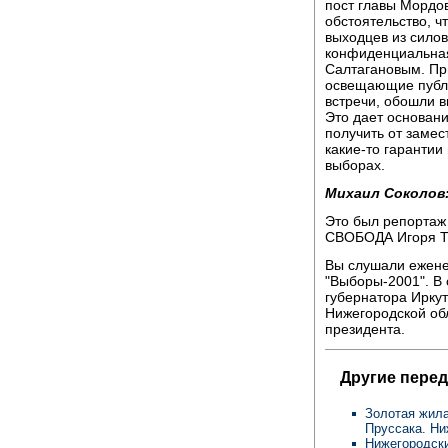
пост главы Мордов
обстоятельство, ч
выходцев из силов
конфиденциальная
Салтагановым. При
освещающие публи
встречи, обошли 
Это дает основани
получить от заме
какие-то гарантии
выборах.
Михаил Соколов
Это был репортаж
СВОБОДА Игоря Т
Вы слушали ежен
"Выборы-2001". В
губернатора Иркут
Нижегородской обл
президента.
Другие перед
Золотая жила
Пруссака. Ни
Нижегородски