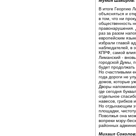
Мумин Шакиров:
В итоге Георгию 
объясняться и отк
в том, что ни прок
общественность н
правонарушения. Д
раз за разом напо
европейским язык
избрали главой а
наблюдателей, в э
КПРФ, самой влият
Лиманский - вновь
городской Думы, 
будет продолжать
Но счастливыми е
года дороги не ул
домов, которые уж
Дворы напоминают 
где сегодня буквал
отдельное спасибо
навесов, грибков 
Но отдыхающим эт
площадки, чистоту
Поволжья она мож
вопреки мэру-бесх
районных админис
Михаил Соколов