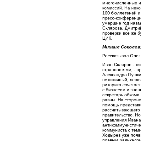
многочисленные и
комиссий. На неко
160 бюллетеней и 
пресс-конференци
умершие год наза
Склярова. Дмитрий
проверки все же б
ЦИК.
Михаил Соколов
Рассказывал Олег 
Иван Скляров - ти
странностями, - п
Александра Пушки
нетипичный, левая
риторика сочетает
с бизнесом и знан
секретарь обкома
равны. На сторон
помощь представи
рассчитывающего 
правительство. Но
управления Ивана 
антикоммунистиче
коммуниста с теми
Ходырев уже появ
правым радикалом