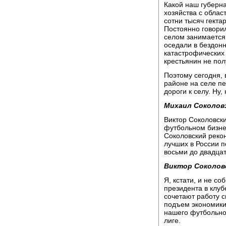
Какой наш губерна
хозяйства с облас
сотни тысяч гекта
Постоянно говори
селом занимается,
оседали в бездон
катастрофических 
крестьянин не пол
Поэтому сегодня, 
районе на селе п
дороги к селу. Ну,
Михаил Соколов
Виктор Соколовски
футбольном бизне
Соколовский рекон
лучших в России п
восьми до двадцат
Виктор Соколов
Я, кстати, и не с
президента в клуб
сочетают работу 
подъем экономики
нашего футбольно
лиге.