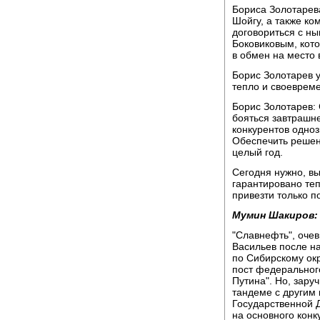
Бориса Золотарев
Шойгу, а также к
договориться с н
Боковиковым, кото
в обмен на место
Борис Золотарев у
тепло и своевреме
Борис Золотарев:
бояться завтрашне
конкурентов одноз
Обеспечить решен
целый год.
Сегодня нужно, вы
гарантировано теп
привезти только п
Мумин Шакиров:
"Славнефть", очев
Васильев после н
по Сибирскому ок
пост федеральног
Путина". Но, зар
тандеме с другим
Государственной 
на основного конк