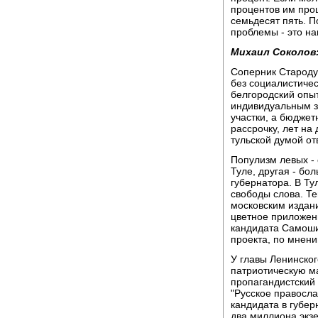
процентов им прощ
семьдесят пять. П
проблемы - это на
Михаил Соколов
Соперник Староду
без социалистичес
белгородский опыт
индивидуальным з
участки, а бюджет
рассрочку, лет на
тульской думой от
Популизм левых -
Туле, другая - бо
губернатора. В Ту
свободы слова. Т
московским издани
цветное приложени
кандидата Самоши
проекта, по мнени
У главы Ленинског
патриотическую м
пропагандистский
"Русское правосла
кандидата в губе
два миллиона экзе