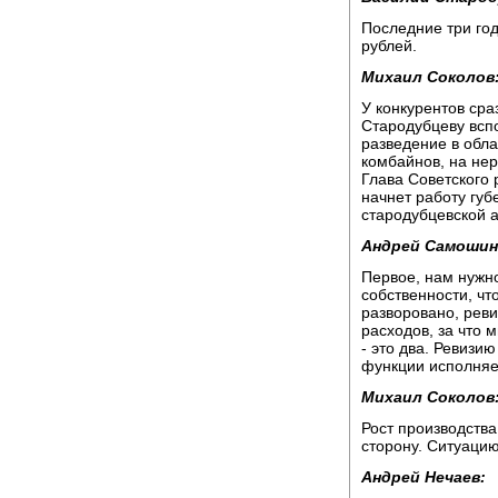
Последние три го
рублей.
Михаил Соколов
У конкурентов сраз
Стародубцеву всп
разведение в обла
комбайнов, на не
Глава Советского 
начнет работу губ
стародубцевской 
Андрей Самошин
Первое, нам нужн
собственности, что
разворовано, рев
расходов, за что 
- это два. Ревизию
функции исполняет
Михаил Соколов
Рост производства
сторону. Ситуаци
Андрей Нечаев: