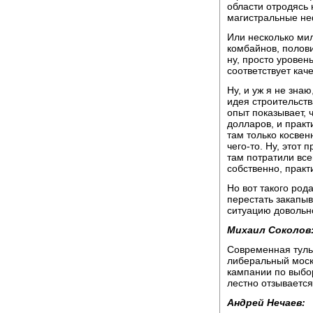
области отродясь 
магистральные не
Или несколько ми
комбайнов, полови
ну, просто уровен
соответствует каче
Ну, и уж я не зна
идея строительств
опыт показывает, 
долларов, и практ
там только косвен
чего-то. Ну, этот
там потратили все
собственно, практ
Но вот такого род
перестать закапыв
ситуацию довольн
Михаил Соколов
Современная туль
либеральный моск
кампании по выбо
лестно отзываетс
Андрей Нечаев: