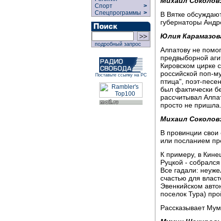
Михаил Соколов
Спорт
>
Спецпрограммы
>
В Вятке обсуждаю
губернаторы Андр
Юлия Карамазов
подробный запрос
Алпатову не помо
предвыборной агит
Кировском цирке с
российской поп-му
Поставьте ссылку на РС
птица", поэт-песе
был фактически б
рассчитывал Алпат
просто не пришла
Михаил Соколов
В провинции свои 
или посланием пр
К примеру, в Кин
Руцкой - собрался
Все гадали: неуж
счастью для власт
Эвенкийском автон
поселок Тура) про
Рассказывает Мум