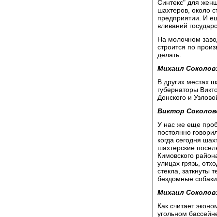
Синтекс" для женщ
шахтеров, около с
предприятии. И ещ
вливаний государс
На молочном завод
строится по произ
делать.
Михаил Соколов
В других местах ш
губернаторы Викто
Донского и Узловой
Виктор Соколов
У нас же еще про
постоянно говорил
когда сегодня шах
шахтерские поселк
Кимовского района
улицах грязь, отх
стекла, заткнуты 
бездомные собаки
Михаил Соколов
Как считает эконо
угольном бассейне