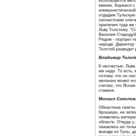
Используется мето
имеем, боремся с
коммунистической 
отдадим Тульскую 
сионистским олига
приличия туда же
Льву Толстому. "С
Василия Стародубц
Рядом - портрет п
народе. Директор
Толстой разводит 
Владимир Толст
К несчастью, Льва
им надо. То есть,
потому, что он на
желании может его
считаю, что Ясная
стакане.
Михаил Соколов
Областные газеты
брошюра, не зати
появились материа
области. Откуда у
оказались не толь
выезде из Тулы, д