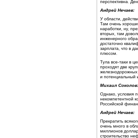
перспективна. Ден
Андрей Нечаев:
У области, дейст
Там очень хороши
наработки, ну, пр
вторых, там дово
инженерного обра
достаточно квали
зарплата, что в д
плюсом.
Тула все-таки в ц
проходят две кру
железнодорожных 
и потенциальный и
Михаил Соколов
Однако, условия п
некомпетентной к
Российской финан
Андрей Нечаев:
Прекратить всяко
очень много в обл
миллионов доллар
строительство не