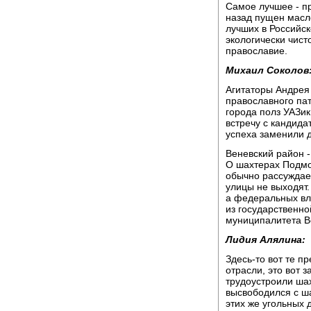
Самое лучшее - пр
назад пущен масло
лучших в Российск
экологически чист
православие.
Михаил Соколов
Агитаторы Андрея
православного пат
города полз УАЗик
встречу с кандидат
успеха заменили 
Веневский район -
О шахтерах Подмо
обычно рассуждает
улицы не выходят.
а федеральных вл
из государственн
муниципалитета В
Лидия Алялина:
Здесь-то вот те п
отрасли, это вот з
трудоустроили шахт
высвободился с шах
этих же угольных 