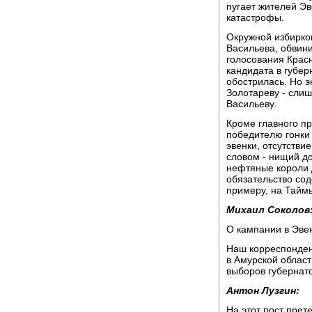
пугает жителей Эв
катастрофы.
Окружной избирко
Васильева, обвини
голосования Крас
кандидата в губер
обострилась. Но э
Золотареву - сли
Васильеву.
Кроме главного п
победителю гонки
эвенки, отсутстви
словом - нищий д
нефтяные короли д
обязательство сод
примеру, на Таймы
Михаил Соколов
О кампании в Эве
Наш корреспондент
в Амурской облас
выборов губернат
Антон Лузгин:
На этот пост пре