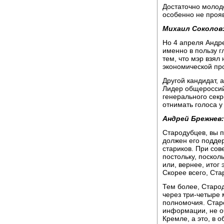
Достаточно молод
особенно не проя
Михаил Соколов
Но 4 апреля Андр
именно в пользу 
тем, что мэр взял
экономической пр
Другой кандидат, 
Лидер общероссий
генерального сек
отнимать голоса у
Андрей Брежнев:
Стародубцев, вы п
должен его поддер
стариков. При сов
постольку, посколь
или, вернее, итог 
Скорее всего, Ста
Тем более, Старод
через три-четыре 
полномочия. Стар
информации, не оч
Кремле, а это, в о