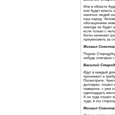
Или в области буд
или будет власть 
нанятых людей на 
наш народ. Челов
обогащением неве
никогда не будет 
если только с чел
богач начинает ра
приумножить за сч
Михаил Соколов
Подчас Стародубце
нибудь олигарха 
Василий Старод
Идут в каждый дом
проникают и требу
Посмотрите, Чукот
долларах, пошел н
наверное, с ума с
одиннадцать месяц
А он туда пошел з
туда, в эту сторону
Михаил Соколов