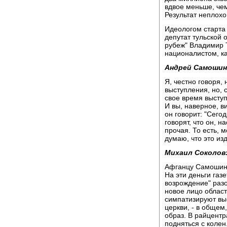
вдвое меньше, че
Результат неплохо
Идеологом старта
депутат тульской 
рубеж" Владимир 
националистом, ка
Андрей Самошин
Я, честно говоря,
выступления, но, с
свое время выступ
И вы, наверное, в
он говорит: "Сегод
говорят, что он, н
прочая. То есть, 
думаю, что это из
Михаил Соколов
Афганцу Самошину
На эти деньги газ
возрождение" разо
новое лицо област
симпатизируют вы
церкви, - в общем
образ. В райцент
подняться с колен