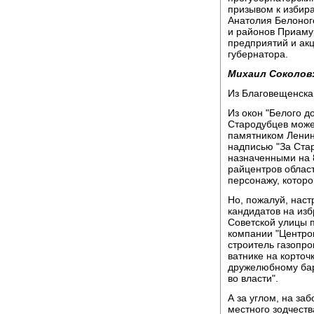
призывом к избир
Анатолия Белоного
и районов Приаму
предприятий и ак
губернатора.
Михаил Соколов
Из Благовещенска
Из окон "Белого 
Стародубцев може
памятником Ленин
надписью "За Стар
назначенными на 
райцентров област
персонажу, которо
Но, пожалуй, наст
кандидатов на изб
Советской улицы 
компании "Центрог
строитель газопр
ватнике на корточ
дружелюбному бар
во власти".
А за углом, на за
местного зодчест