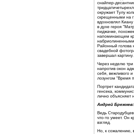
снайпер-десантник
тридцатичетырехле
окружает Тулу кол
скрещенными на г
вдохновлял Киану
в духе героя "Матр
пиджачке, похожем
напоминающем кра
набриолиненными 
Районный голова 
свадебной фотогр
завершал картину.
Через неделю три
напротив окон адм
себя, вежливого и
лозунгом "Время п
Портрет кандидат
генсека, коммуни
лично объясняет 
Андрей Брежнев:
Ведь Стародубцев -
что-то умеет. Он 
взгляд.
Но, к сожалению, 