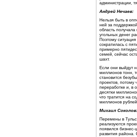
администрации, тя
Андрей Нечаев:
Нельзя быть в опп
ней за поддержко
область получала 
угольных денег ра
Поэтому ситуация 
сократилась с пят
примерно пятидеся
семей, сейчас ост
шахт.
Если они выйдут н
миллионов тонн, 
становится безубы
проектов, потому 
переработке и, в 
десятки миллионов
что тратится на с
миллионов рублей 
Михаил Соколов
Перемены в Тульск
реализуются прое
появился бизнес-ц
развития района. 