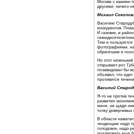
Москве с какими-
другими, ничего н
Михаил Соколов
Василию Стародуб
конкурентов. Плак
И газовик, и райо
семидесятилетнем
Тем и пользуются 
фотографиями, на
обрюзгшим и похо
Но этот низенький
открывает рот. Гу
позавидовал бы в
объявил, что идет
противится течен
Василий Старод
Я-то не против те
развития экономик
меня, не щадя ник
толку доверчивых 
В области намети
тенденцию надо пр
голодовок, надо р
поддержать еще б