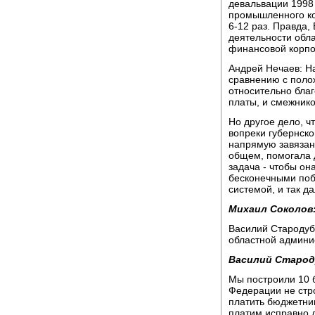
девальвации 1998 
промышленного ко
6-12 раз. Правда,
деятельности обл
финансовой корпо
Андрей Нечаев: Н
сравнению с поло
относительно благ
платы, и смежников
Но другое дело, чт
вопреки губернско
напрямую завязан
общем, помогала д
задача - чтобы о
бесконечными побо
системой, и так да
Михаил Соколов
Василий Стародуб
областной админи
Василий Старод
Мы построили 10 
Федерации не стро
платить бюджетник
платим исправно д