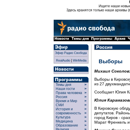
Ищите наши новы
Здесь хранятся только наши архивы (
Эфир Радио Свобода
|
Выборы
RealAudio
WinMedia
Михаил Соколов
Выборы в Кировск
из 27 двухмандатн
Темы дня
>
Наши гости
>
Сообщает Юлия К
Права человека
>
Россия
>
Юлия Карамазов
Время и Мир
>
СМИ
>
В Кировскую облду
История и
>
депутатов. Районы
современность
>
город Киров - сраз
Культура
>
Медицина
>
Марат Френкель и
Образование
>
Религия
>