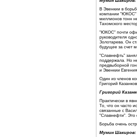
Мумин Шакиров:
В Эвенкии в борьбе
компании "ЮКОС" 
миллионов тонн н
Тахомского местор
"ЮКОС" почти офи
руководителя одн
Золотарева. Он с
будущее за счет 
"Славнефть" заня
поддержала. Но н
предвыборной гон
и Эвенкии Евгения
Один из членов к
Григорий Казанков
Григорий Казанк
Практически в явн
То, что он часто 
связанные с Васи
"Славнефти". Это 
Борьба очень остр
Мумин Шакиров: