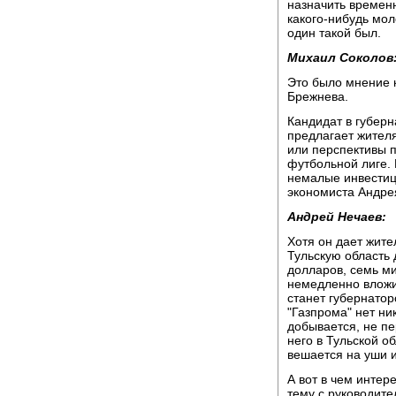
назначить времен
какого-нибудь мол
один такой был.
Михаил Соколов
Это было мнение 
Брежнева.
Кандидат в губерн
предлагает жител
или перспективы п
футбольной лиге. 
немалые инвестици
экономиста Андрея
Андрей Нечаев:
Хотя он дает жите
Тульскую область
долларов, семь м
немедленно вложит
станет губернатор
"Газпрома" нет ни
добывается, не пе
него в Тульской о
вешается на уши 
А вот в чем интере
тему с руководит