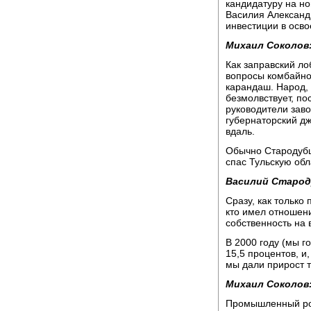
кандидатуру на но
Василия Александ
инвестиции в осв
Михаил Соколов
Как заправский л
вопросы комбайно
карандаш. Народ,
безмолвствует, по
руководители заво
губернаторский д
вдаль.
Обычно Стародубце
спас Тульскую обл
Василий Старод
Сразу, как только
кто имел отношени
собственность на 
В 2000 году (мы г
15,5 процентов, и,
мы дали прирост т
Михаил Соколов
Промышленный рост