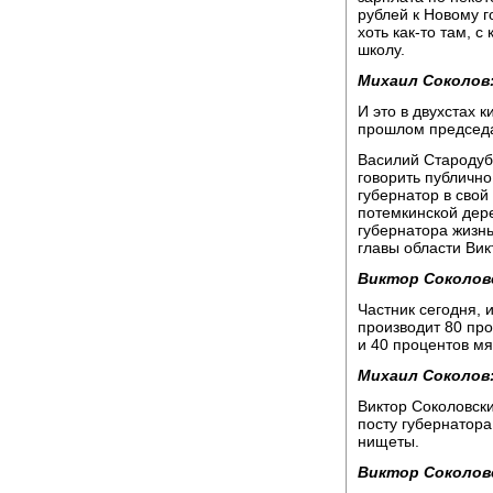
рублей к Новому г
хоть как-то там, 
школу.
Михаил Соколов
И это в двухстах 
прошлом председа
Василий Стародубц
говорить публичн
губернатор в свой
потемкинской дере
губернатора жизнь
главы области Вик
Виктор Соколов
Частник сегодня, 
производит 80 про
и 40 процентов мя
Михаил Соколов
Виктор Соколовски
посту губернатор
нищеты.
Виктор Соколов