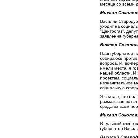
месяца со всеми д
Михаил Соколов
Василий Стародуб
уходит на социал
"Центрогаз", депу
заявления губерна
Виктор Соколов
Наш губернатор по
собираюсь против 
вопроса. И, во-пер
имели места, я го
нашей области. И 
проектам, социал
незначительное ме
социальную сферу,
Я считаю, что нел
размазывая вот э
средства всем поро
Михаил Соколов
В тульской казне 
губернатор Васил
Василий Старод