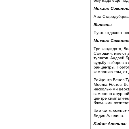
ему надо еще под
Михаил Соколов
А за Стародубцев
Житель:
Пусть отдохнет не
Михаил Соколов
Три кандидата, В
Самошин, имеют д
туляков. Андрей Б
судьбу выборов в 
райцентры. Поэто
кампанию там, от 
Райцентр Венев Ту
Москва-Ростов. Вс
несколькими церк
заменено ажурной
центре симпатичн
блочными пятиэта
Чем же знаменит 
Лидия Алялина.
Лидия Алялина: