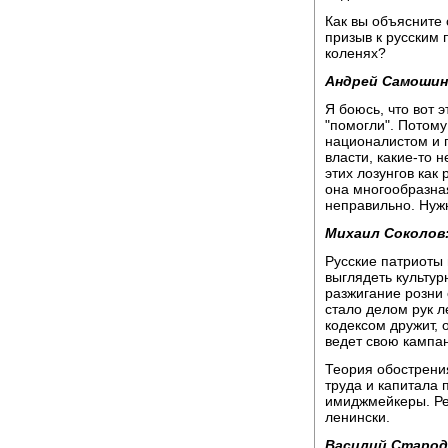
Как вы объясните 
призыв к русским 
коленях?
Андрей Самошин
Я боюсь, что вот 
"помогли". Потому
националистом и по
власти, какие-то 
этих лозунгов как 
она многообразная,
неправильно. Нужн
Михаил Соколов
Русские патриоты
выглядеть культур
разжигание розни 
стало делом рук л
кодексом дружит, о
ведет свою кампа
Теория обострени
труда и капитала 
имиджмейкеры. Ре
ленински.
Василий Старод