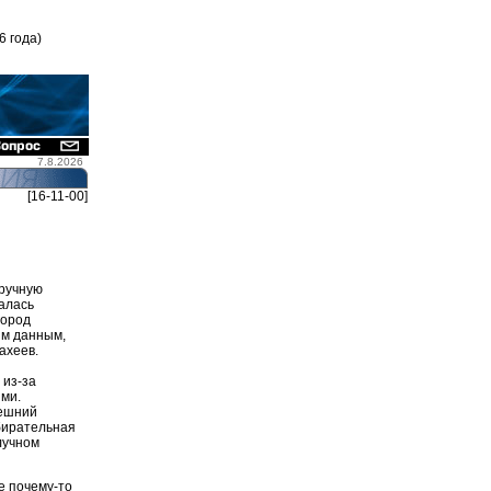
6 года)
7.8.2026
[16-11-00]
вручную
алась
город
ым данным,
ахеев.
 из-за
ми.
нешний
бирательная
лучном
е почему-то