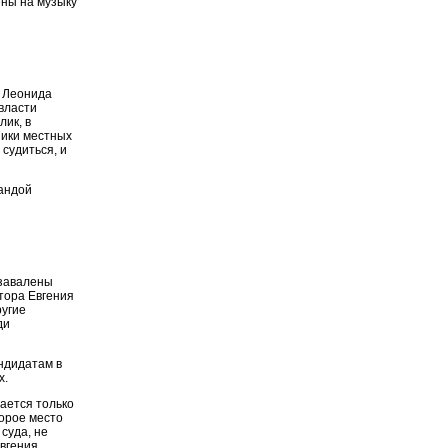
ены на музыку
" Леонида
власти
лик, в
ники местных
судиться, и
мандой
 завалены
тора Евгения
ругие
ди
ндидатам в
х.
ается только
торое место
суда, не
вгения