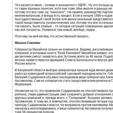
Что касается меня... почему я разошелся с ЛДПР... Ну это больше д
то такие базовые понятия, хотя они тоже. Мне многое и раньше не
потому что все-таки, ну, "заносило", так скажем, руководство партии
многим вопросам, и всегда есть предел. Если в начале 1990-х годо
был единственный такой более или менее реальный представител
такой представитель патриотических сил, потому что все остальны
так сказать, были слабые, - то сегодня ситуация совершенно другая
нас все патриоты. Появился там новый, вообще, лидер.
Поэтому, на мой взгляд, это естественный процесс.
Михаил Соколов:
Губернатор Михайлов сильно не изменился. Видимо, расслабивши
избрания, в интервью газете "Eesti Paevaleht" Михайлов заявил, чт
десантники смогут захватить всю Эстонию всего за 48 часов. Подо
вполне приветствуются фракцией Совета Безопасности внутри де
России власти.
В Калужской области выборы губернатора прошли куда менее драм
работал новогодний всероссийский сценарий передачи власти. Гу
Валерий Сударенков объявил наследником вице-губернатора Алек
Артамонова. Сам он собирается стать представителем региона в 
Федерации.
Несмотря на то, что правление Сударенкова не способствовало п
региона, глава администрации смог сохранить добрые отношения 
крупных компаний и, прежде всего, с "Газпромом". Концерн активн
Артамонова. К тому же, и компартия, способствовавшая четыре год
приходу Сударенкова к власти, не возражала против преемника. М
оказалась консолидирована, и вице-губернатор Артамонов получил
туре 56 процентов голосов.