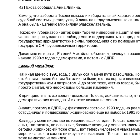
Из Пскова сообщала Анна Липина.
Замечу, что выборы в Пскове показали избирательный характер ро
судебной системы, реагирующей лишь на недвусмысленные сигнал
А она была к Евгению Михайлову благожелательна.
Псковский губернатор - автор книги "Бремя имперской нации". В ней
частности, рассуждает о необходимости поддерживать в сопредел
государствах ирридентистские силы, присоединяя с их помощью о
государств СНГ русскоязычные территории.
Давая мне интервью, Евгений Михайлов объяснял, почему он разо
начале 1990-х годов с демократами, а потом - с ЛДПР.
Евгений Михайлов:
Начиная где-то с 1991 года, с Вильнюса, у меня пути разошлись. Пот
что бы там... какие бы там баталии ни были, я с тех пор там являюс
государственником и патриотом. А до этого тоже, честно говоря, б
просто считал, что необходимы большие изменения.
В принципе, я в то же время - демократ. То есть, действительно, я -
демократических взглядов. И их тоже никогда не менял.
Значит, поэтому в ЛДПР, ну, фактически состою с 1993 года, но реал
сотрудничал и поддерживал Жириновского еще на выборах 1991 го
Взгляды у меня нисколько не изменились и сегодня. То есть, конечн
опыт, так сказать, но основные, базовые позиции у меня остались.
сегодня Жириновский тоже стал... вот теперь человеком уважаемым
мере, и часто его самого цитируют и показывают. То есть... он в как
тоже немножко изменился.