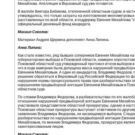
Михайлова. Апелляция в Верховный суд уже готовится.
В жалобе Виктора Бибикова, отклоненной областным судом, в част
утверждалось, что только затраты на изготовление многометровых
расставленных по всей области, в поддержку Евгения Михайлова "с
официальный денежный фонд кандидата.
Михаил Соколов:
Материал Андрея Щеркина дополняет Анна Липина.
Анна Липина:
Как стало известно, ряд бывших соперников Евгения Михайлова на
губернаторских выборах в Псковской области, намерен опротестова
Псковский областной суд утвержденный протокол итогов выборов в 
что в ходе кампании была допущена масса нарушений предвыборн
Евгением Михайловым. А один из кандидатов, Владимир Федоров, 
решение обратиться в Верховный суд Российской Федерации по ф
нарушения нормы процессуального права при разбирательствах 
нарушениям предвыборной агитации Евгением Михайловым в Пско
областном суде.
По словам Владимира Федорова, в разбирательствах по его жалоб
отношении нарушений предвыборной агитации Евгением Михайл
участвовали представители областной прокуратуры, однако в нас
Псковская областная прокуратура выступает ответчиком по другом
заявлению Владимира Федорова, не касающемуся выборов. Следов
разбирательствах по нарушениям предвыборной агитации Евгени
Михайловым, по мнению Владимира Федорова, прокуратура являе
заинтересованным лицом.
Михаил Соколов: