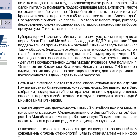
не стали подавать иски в суд. В Красноуфимске работе областной 
>
силой пытались помешать поддерживающие мэра активисты местн
ммы
>
ветеранов, но - безуспешно. 15 ноября объявлены новые итоги вы
Красноуфимска, с перевесом в 45 голосов, все же стал Александр С
Свердловские областные власти - на стороне нового мэра, руковод
федерального округа поддерживают старого, законностью выборов
прос
прокуратура. Так что - еще не вечер.
Губернатором Псковской области в первом туре, как мы и предпола
переизбран Евгений Михайлов. Выходца из ЛДПР в путинское "Еди
поддержали 28 процентов избирателей. Явка была чуть выше 50 п
у на РС
Таким образом, благодаря особенностям псковского избирательног
главой региона избран политик, имеющий поддержку примерно 15 
имеющих право голосовать. На втором месте - бизнесмен Виктор Б
- депутат Государственной Думы Михаил Кузнецов. Оба получили 
15 процентов. Коммунист Владимир Никитин - за ними (14,5 процент
видим, противники успешно растащили голоса, дав главе региона
воспользоваться административным ресурсом.
Есть и объективное обстоятельство, способствовавшее победе Ми
Группа местных бизнесменов, контролирующих большинство в За
собрании, поддержала губернатора, считая его лидером управляе
опасаясь передела собственности в случае прихода к власти куда 
Бибикова или Кузнецова.
Пропагандистскую деятельность Евгений Михайлов вел с обычным
начальника размахом. Славословящий его фильм "Губернатор" был
раз. На Михайлова грамотно работали лозунг "В единстве - наша си
плакаты - глава региона рядом с Владимиром Путиным.
Оппозиция в Пскове использовала против губернатора полный на
современных грязных технологий. Власть отвечала тем же и инф