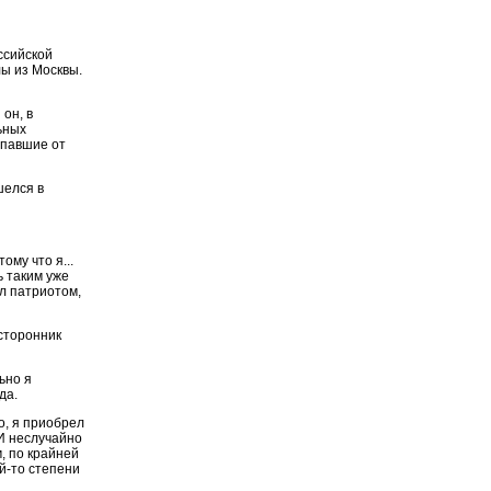
ссийской
ы из Москвы.
 он, в
ьных
тпавшие от
шелся в
ому что я...
ь таким уже
ыл патриотом,
 сторонник
ьно я
да.
о, я приобрел
 И неслучайно
, по крайней
ой-то степени