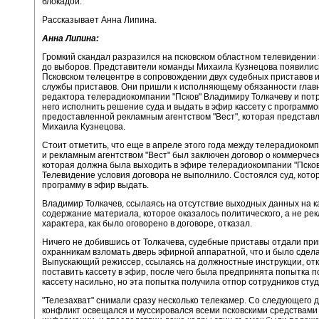
блокадой.
Рассказывает Анна Липина.
Анна Липина:
Громкий скандал разразился на псковском областном телевидении 
до выборов. Представители команды Михаила Кузнецова появилис
Псковском телецентре в сопровождении двух судебных приставов 
службы приставов. Они пришли к исполняющему обязанности глав
редактора телерадиокомпании "Псков" Владимиру Толкачеву и пот
него исполнить решение суда и выдать в эфир кассету с программо
предоставленной рекламным агентством "Вест", которая представ
Михаила Кузнецова.
Стоит отметить, что еще в апреле этого года между телерадиокомп
и рекламным агентством "Вест" был заключен договор о коммерчес
которая должна была выходить в эфире телерадиокомпании "Псков
Телевидение условия договора не выполнило. Состоялся суд, кото
программу в эфир выдать.
Владимир Толкачев, ссылаясь на отсутствие выходных данных на к
содержание материала, которое оказалось политического, а не ре
характера, как было оговорено в договоре, отказал.
Ничего не добившись от Толкачева, судебные приставы отдали при
охранникам взломать дверь эфирной аппаратной, что и было сдел
Выпускающий режиссер, ссылаясь на должностные инструкции, от
поставить кассету в эфир, после чего была предпринята попытка п
кассету насильно, но эта попытка получила отпор сотрудников студ
"Телезахват" снимали сразу несколько телекамер. Со следующего д
конфликт освещался и муссировался всеми псковскими средствами