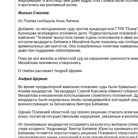
информации, и впоследствии даже кадры этих съемок были полож
и крутились как рекламный ролик.
Михаил Соколов:
Из Пскова сообщала Анна Липина.
Добавлю, за неподчинение суду против председателя ГТРК "Псков
Кузнецова возбуждено уголовное дело. Подконтрольная псковской 
компания "Телеком" выпустила прямо в день голосования в эфир ро
котором кандидаты Бибиков и Михайлов были показаны как сообщ
криминальных авторитетов. Оба оскорбленных политика намерены 
даже при поддержке облизбиркома.
Пока же все жалобы в областной суд на нарушение законности ко
Михайлова неизменно отвергались.
О тяжбах расскажет Андрей Щеркин.
Андрей Щеркин:
Во время предвыборной кампании псковские суды были буквально
исками кандидатов. Так кандидат Сергей Корсаков обвинял губерна
Михайлова в незаконном использовании служебного положения. Д
кандидаты были недовольны якобы проводившейся агитацией сре
военнослужащих за бизнесмена Виктора Бибикова.
Однако Псковский областной суд принял решение отказать всем ка
исках, посчитав несущественными нарушения, указанные в жалоба
Из проигравших кандидатов оспаривать результаты выборов собир
глава холдинга "Андромеда" Виктор Бибиков. Юристы занявшего в
Бибикова готовятся опротестовать решение Псковского областного 
обнаружившего ранее нарушений в ходе предвыборной агитации Е