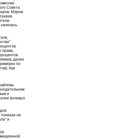
комиссии
ого Совета
боров. Мэром
тахеев.
ители
 занялась
гали,
нство"
роцентов.
о права,
процентов
ибиков, далее
примерно по
ов). Как
хайлова.
конодательном
мым и
более волевых
 для
 показан не
ла" и
бор
ормационной