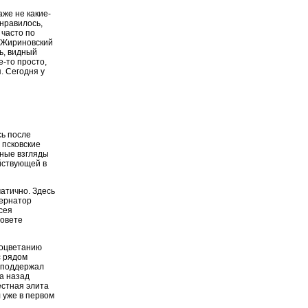
аже не какие-
 нравилось,
 часто по
в Жириновский
ь, видный
е-то просто,
. Сегодня у
сь после
о псковские
бные взгляды
йствующей в
атично. Здесь
бернатор
сея
Совете
роцветанию
с рядом
о поддержал
а назад
естная элита
 уже в первом