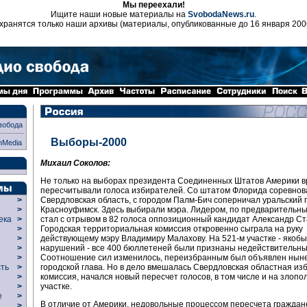
Мы переехали!
Ищите наши новые материалы на
SvobodaNews.ru
.
хранятся только наши архивы (материалы, опубликованные до 16 января 200
вобода
Выборы-2000
nMedia
Михаил Соколов:
Не только на выборах президента Соединенных Штатов Америки 
пересчитывали голоса избирателей. Со штатом Флорида соревнов
Свердловская область, с городом Палм-Бич соперничал уральский 
>
Красноуфимск. Здесь выбирали мэра. Лидером, по предварительн
>
стал с отрывом в 82 голоса оппозиционный кандидат Александр Ст
века
>
Городская территориальная комиссия откровенно сыграла на руку
>
действующему мэру Владимиру Малахову. На 521-м участке - якобы
р
>
нарушений - все 400 бюллетеней были признаны недействительны
>
Соотношение сил изменилось, переизбранным был объявлен ны
>
городской глава. Но в дело вмешалась Свердловская областная из
сть
>
комиссия, начался новый пересчет голосов, в том числе и на злопо
>
участке.
>
ие
>
В отличие от Америки, недовольные процессом пересчета граждан
>