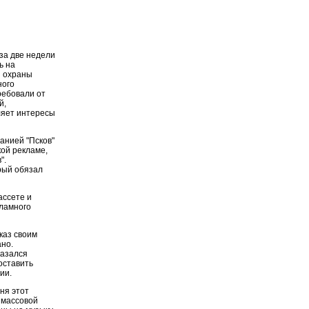
за две недели
ь на
и охраны
ного
ребовали от
й,
ляет интересы
анией "Псков"
кой рекламе,
".
рый обязал
ассете и
кламного
каз своим
ано.
казался
оставить
ии.
ня этот
 массовой