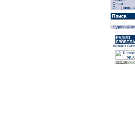
Спорт
Спецпрогра
подробный за
Поставьте ссылк