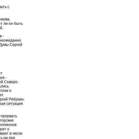
ать с
нкова,
т ли он быть
й.
 -
 неожиданно
 Думы Сергей
ст
ое -
ей Северо-
ались
пока о
ил
ргей Рябухин.
ная ситуация
 прорвать
аторские
миллионов
рит о
вают в числе
ь ни при