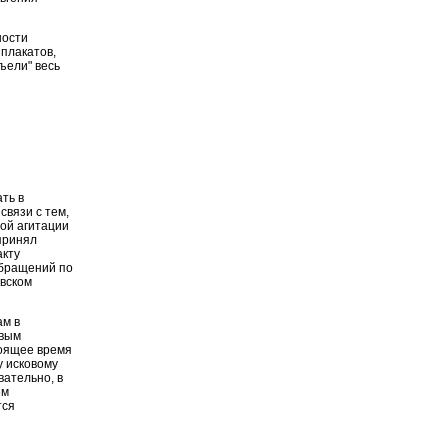
ности
 плакатов,
ъели" весь
ть в
связи с тем,
ой агитации
принял
акту
обращений по
вском
ам в
овым
тоящее время
у исковому
ательно, в
ем
тся