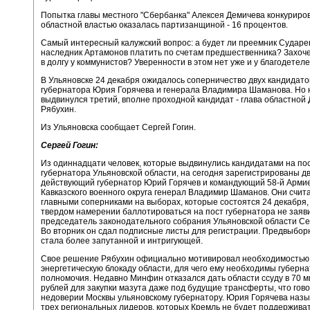
Попытка главы местного "Сбербанка" Алексея Демичева конкуриров
областной властью оказалась партизанщиной - 16 процентов.
Самый интересный калужский вопрос: а будет ли преемник Сударе
наследник Артамонов платить по счетам предшественника? Захоче
в долгу у коммунистов? Уверенности в этом нет уже и у благодетеле
В Ульяновске 24 декабря ожидалось соперничество двух кандидатов
губернатора Юрия Горячева и генерала Владимира Шаманова. Но
выдвинулся третий, вполне проходной кандидат - глава областной
Рябухин.
Из Ульяновска сообщает Сергей Гогин.
Сергей Гогин:
Из одиннадцати человек, которые выдвинулись кандидатами на по
губернатора Ульяновской области, на сегодня зарегистрированы дв
действующий губернатор Юрий Горячев и командующий 58-й Арми
Кавказского военного округа генерал Владимир Шаманов. Они счит
главными соперниками на выборах, которые состоятся 24 декабря, 
твердом намерении баллотироваться на пост губернатора не заяв
председатель законодательного собрания Ульяновской области Се
Во вторник он сдал подписные листы для регистрации. Предвыбор
стала более запутанной и интригующей.
Свое решение Рябухин официально мотивировал необходимостью
энергетическую блокаду области, для чего ему необходимы губерн
полномочия. Недавно Минфин отказался дать области ссуду в 70 
рублей для закупки мазута даже под будущие трансферты, что гово
недоверии Москвы ульяновскому губернатору. Юрия Горячева назы
трех региональных лидеров, которых Кремль не будет поддерживат