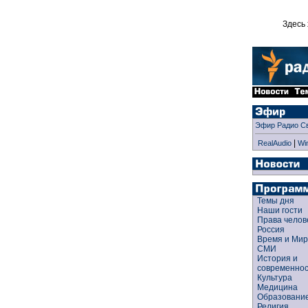
Здесь 
Эфир Радио С
|
RealAudio
Wi
Темы дня
Наши гости
Права чело
Россия
Время и Ми
СМИ
История и
современно
Культура
Медицина
Образован
Религия