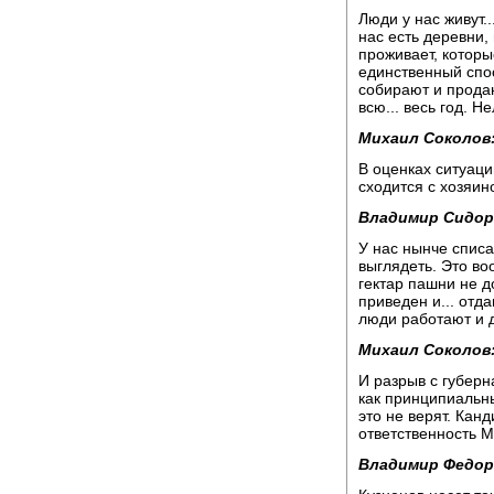
Люди у нас живут.
нас есть деревни,
проживает, которы
единственный спо
собирают и продаю
всю... весь год. Н
Михаил Соколов
В оценках ситуац
сходится с хозяи
Владимир Сидор
У нас нынче списа
выглядеть. Это во
гектар пашни не д
приведен и... отд
люди работают и д
Михаил Соколов
И разрыв с губер
как принципиальны
это не верят. Ка
ответственность М
Владимир Федор