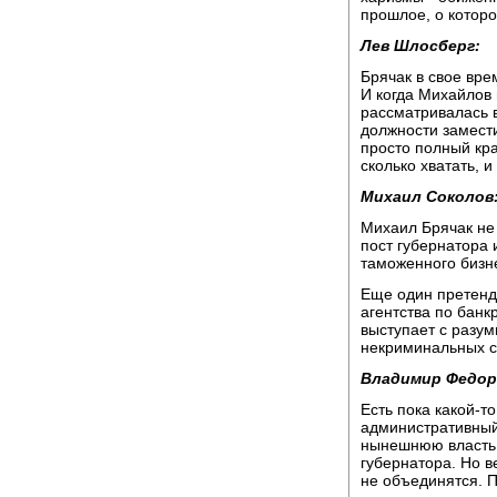
прошлое, о котор
Лев Шлосберг:
Брячак в свое вре
И когда Михайлов 
рассматривалась 
должности замест
просто полный кра
сколько хватать, и
Михаил Соколов
Михаил Брячак не 
пост губернатора
таможенного бизн
Еще один претенд
агентства по банк
выступает с разу
некриминальных с
Владимир Федор
Есть пока какой-
административный
нынешнюю власть,
губернатора. Но в
не объединятся. П