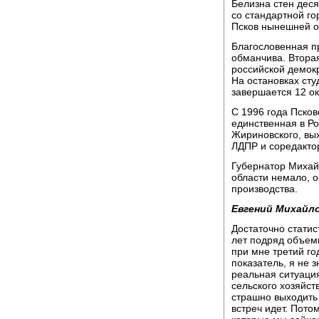
Белизна стен деся
со стандартной го
Псков нынешней о
Благословенная п
обманчива. Вторая
российской демок
На остановках сту
завершается 12 ок
С 1996 года Псков
единственная в Р
Жириновского, вых
ЛДПР и соредакто
Губернатор Михайл
области немало, о
производства.
Евгений Михайло
Достаточно статис
лет подряд объем
при мне третий го
показатель, я не
реальная ситуаци
сельского хозяйст
страшно выходить
встреч идет. Пото