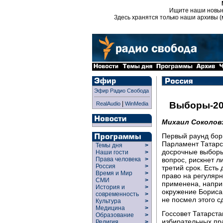
Ищите наши новы
Здесь хранятся только наши архивы (
Эфир Радио Свобода
|
Выборы-20
RealAudio
WinMedia
Михаил Соколов
Первый раунд бор
Парламент Татарс
Темы дня
>
досрочные выборы
Наши гости
>
вопрос, рискнет 
Права человека
>
Россия
>
третий срок. Есть
Время и Мир
>
право на регулярн
СМИ
>
применена, наприм
История и
>
окружение Бориса 
современность
>
не посмел этого с
Культура
>
Медицина
>
Госсовет Татарста
Образование
>
избирательных пра
Религия
>