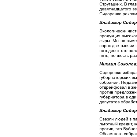
Стругацких. В гла
девятнадцатого в
Сидоренко реклам
Владимир Сидор
Экологически чист
продукция высоког
сыры. Мы на выста
сорок две тысячи 
пятьдесят-сто чел
пять, по шесть ра
Михаил Соколов
Сидоренко избира
губернаторских вы
собрания. Недавн
отдрейфовал в жес
против предложен
губернатора в оди
депутатов обрабо
Владимир Сидор
Свезли людей в па
льготный кредит, 
против, это Бубно
Областного собра