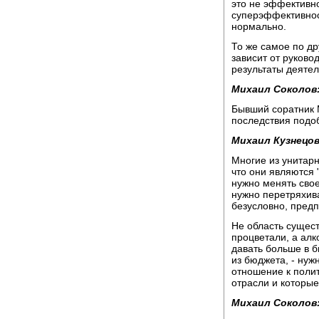
это не эффективно
суперэффективност
нормально.
То же самое по д
зависит от руково
результаты деятел
Михаил Соколов
Бывший соратник 
последствия подоб
Михаил Кузнецов
Многие из унитарн
что они являются
нужно менять свое
нужно перетряхива
безусловно, пред
Не область сущест
процветали, а алк
давать больше в 
из бюджета, - нуж
отношение к полит
отрасли и которы
Михаил Соколов