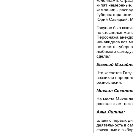
колоннами. Страс
кипят немереные.
кампании - распа
Губернатора покин
Юрий Савицкий, М
Гавунас был ключе
не стеснялся матю
Персонажа анекдот
ненавидела вся ме
не менять губерна
любимого самодур
сделал.
Евгений Михайло
Что касается Гавун
возникли определе
разногласий.
Михаил Соколов
На месте Михаила
рассказывает пско
Анна Липина:
Бланк с первых дн
деятельность в са
связанных с выбо