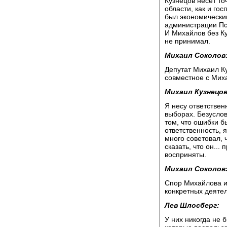
Кузнецов несет то
области, как и го
был экономически
администрации Пс
И Михайлов без К
не принимал.
Михаил Соколов
Депутат Михаил Ку
совместное с Мих
Михаил Кузнецов
Я несу ответственн
выборах. Безуслов
том, что ошибки б
ответственность, 
много советовал, 
сказать, что он...
восприняты.
Михаил Соколов
Спор Михайлова и
конкретных деятел
Лев Шлосберг:
У них никогда не 