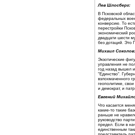
Лев Шлосберг:
В Псковской облас
федеральных воен
конверсию. То ест
перестройки Псков
экономический рос
двадцати шести м
без дотаций. Это 
Михаил Соколов
Экзотические фигу
управления не по
год назад вышел и
"Единство". Губе
взлохмаченного гр
геополитике, свои
и демократ, и пат
Евгений Михайло
Что касается меня
какие-то такие ба
раньше не нравилос
руководство партии
предел. Если в н
единственным так
представитель пат