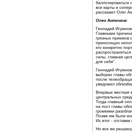
баллотироваться н
все карты и сопер
расскажет Олег Ан
Олег Антонов:
Геннадий Игумнов 
Главными причина
грязных приемов с
приносящих непоп
кто конкретно пор
распространяться 
силы, главная цел
для себя".
Геннадий Игумнов
выборах главы об
после телеобращен
уведомил облизби
Впервые жесткая 
центральных сред
Тогда главный опп
на пост главы обл
громкими разоблач
Позже им были ин
Их итог - отставк
Но все же решающ