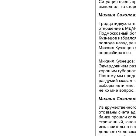
Ситуация очень п
выполнил, та стор
Михаил Соколов
Тридцатидвухлетн
отношение к МДМ-б
Подмосковный бога
Кузнецов избрался
полгода назад реш
Михаил Кузнецов с
переизбираться.
Михаил Кузнецов: 
Эдуардовичем раз
хорошим губернат
Поэтому мы предл
раздумий сказал: 
выборы идти мне. 
не ко мне вопрос.
Михаил Соколов
Из дружественног
отозваны счета ад
банке прошли спл
стриженный, юнош
исключительно ве
делового человека