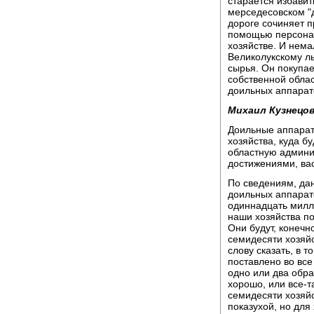
старается избавит
мерседесовском "
дороге сочиняет п
помощью персонал
хозяйстве. И нема
Великолукскому ль
сырья. Он покупает
собственной обла
доильных аппарато
Михаил Кузнецов
Доильные аппарат
хозяйства, куда бу
областную админи
достижениями, вас
По сведениям, дан
доильных аппарат
одиннадцать милли
наши хозяйства по
Они будут, конечн
семидесяти хозяйс
слову сказать, в 
поставлено во все
одно или два обра
хорошо, или все-т
семидесяти хозяй
показухой, но для 