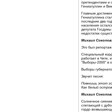
претендентами и 
Гениатуллин и Вик
Главным достижен
Гениатуллина стал
последние два год
населения остался
депутата Госдумы 
недостатки сущес
Михаил Соколов
Это был репортаж
Специальный корр
работает в Чите, 
"Выборы-2000" в о
Выборы губернато
Звучит песня:
Помнишь этот гор
Как белый острово
Михаил Соколов
Солнечное сияние 
слетающей с дубов
гордо возвышающе