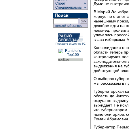
Думе не выстраив
Спорт
>
Спецпрограммы
>
В Марий Эл избра
корпус не станет 
нынешнему презид
декабре идти на в
подробный запрос
наконец, проявила
уличались прессой
глава избиркома М
Поставьте ссылку на РС
Консолидация оппо
области теперь п
контролируют, пос
законодательном с
выдвижения на гу
действующей влас
О выборах губерна
мы расскажем в п
Губернаторская ка
области до Чукотк
округа не выдвин
выжидает. Не искл
что губернатором 
ныне олигархов, 
Роман Абрамович.
Губернатор Пермс