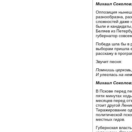
Михаил Соколов
Оппозиция нынешн
разнообразна, раз
сложностей даже н
были и кандидаты
Беляев из Петербу
губернатор совсем
Победа шла бы в р
выборам пришла е
расскажу в прогр
Звучит песня:
Помнишь церковь,
И улеглась на не
Михаил Соколов
В Пскове перед п
пяти минутах ходь
месяцев перед от
стоит другой Лени
Тиражирование од
политической пско
местных гидов.
Губернская власт