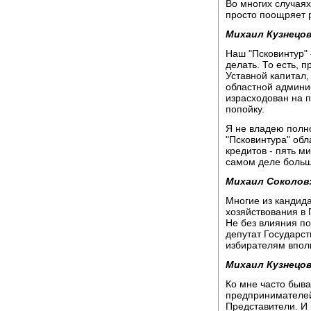
Во многих случая
просто поощряет 
Михаил Кузнецов
Наш "Псковинтур" -
делать. То есть, 
Уставной капитал,
областной админи
израсходован на 
попойку.
Я не владею полн
"Псковинтура" обл
кредитов - пять м
самом деле больш
Михаил Соколов
Многие из кандида
хозяйствования в
Не без влияния по
депутат Государс
избирателям впол
Михаил Кузнецов
Ко мне часто быва
предпринимателей,
Представители. И 