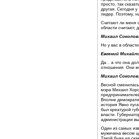
просто, так сказа
другая. Сегодня у
лидер. Поэтому, н
Считают ли меня с
области считают, да
Михаил Соколов
Но у вас в области
Евгений Михайло
Да... а что она д
отношения. Они ме
Михаил Соколов
Весной сменилась 
мэра Михаил Хоро
предпринимателей
Вполне демократи
история Явно пуга
был креатурой гу
власти. Губернато
администрации вы
Один из самых из
мужичина весом це
Такой быка на ска