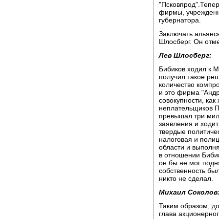
"Псковпрод".Тепе
фирмы, учрежденн
губернатора.
Заключать альянсы
Шлосберг. Он отме
Лев Шлосберг:
Бибиков ходил к 
получил такое ре
количество компр
и это фирма "Анд
совокупности, как
неплательщиков Пс
превышал три милл
заявления и ходит
твердые политичес
налоговая и поли
области и выполня
в отношении Бибик
он бы не мог подн
собственность был
никто не сделал.
Михаил Соколов
Таким образом, до
глава акционерно