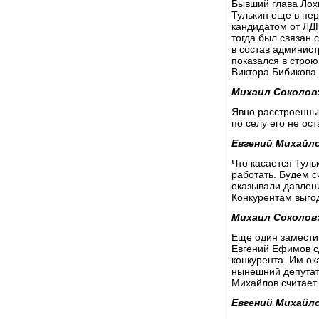
Бывший глава Лох
Тулькин еще в пер
кандидатом от ЛД
тогда был связан
в состав админист
показался в строю
Виктора Бибикова.
Михаил Соколов
Явно расстроенный
по селу его не ост
Евгений Михайло
Что касается Тульк
работать. Будем сч
оказывали давлени
Конкурентам выгод
Михаил Соколов
Еще один замести
Евгений Ефимов с
конкурента. Им ок
нынешний депутат
Михайлов считает
Евгений Михайло