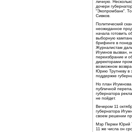
личную. Несколько
дочери губернато
"Экопромбанк". Т
Сивков.
Политический ска
неожиданное прод
начала готовить 
выборную кампани
брифинге в понед
Журналистам дали 
Игумнов вызван, н
переизбрание и об
директорами про
возможном возвра
Юрию Трутневу в 
поддержке губерна
Но план Игумнова 
публичной перепа
губернатора рекла
не пойдет.
Вечером 11 октяб
губернатора Игумн
своем решении пр
Мэр Перми Юрий Т
11 же числа он ср