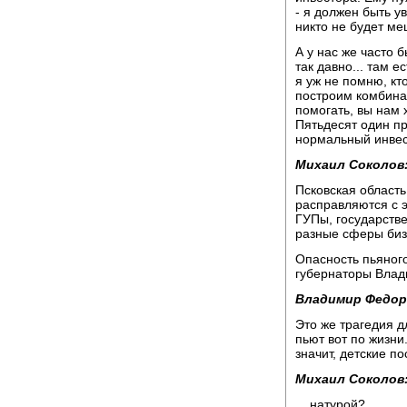
- я должен быть у
никто не будет ме
А у нас же часто 
так давно... там 
я уж не помню, кт
построим комбина
помогать, вы нам х
Пятьдесят один пр
нормальный инвес
Михаил Соколов
Псковская область
расправляются с 
ГУПы, государств
разные сферы бизн
Опасность пьяного
губернаторы Влад
Владимир Федор
Это же трагедия д
пьют вот по жизни
значит, детские п
Михаил Соколов
... натурой?