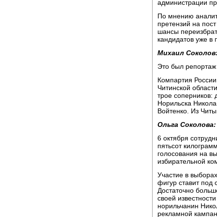
администрации пр
По мнению аналити
претензий на пост
шансы переизбрать
кандидатов уже в 
Михаил Соколов
Это был репортаж
Компартия России
Читинской области
трое соперников: 
Норильска Никола
Войтенко. Из Чит
Ольга Соколова:
6 октября сотруд
пятьсот килограм
голосования на в
избирательной ком
Участие в выборах
фигур ставит под 
Достаточно больш
своей известности
норильчанин Нико
рекламной кампан