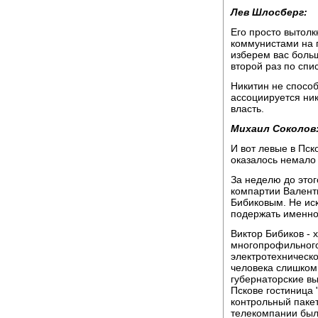
Лев Шлосберг:
Его просто вытол
коммунистами на 
изберем вас больш
второй раз по спи
Никитин не спосо
ассоциируется ни
власть.
Михаил Соколов
И вот левые в Пс
оказалось немало
За неделю до этог
компартии Валент
Бибиковым. Не ис
подержать именно 
Виктор Бибиков - 
многопрофильного
электротехническо
человека слишком
губернаторские вы
Пскове гостиница 
контрольный паке
телекомпании был