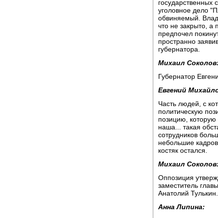
государственных с
уголовное дело "П
обвиняемый. Влади
что не закрыто, а
предпочел покину
пространно заявив
губернатора.
Михаил Соколов
Губернатор Евген
Евгений Михайло
Часть людей, с ко
политическую пози
позицию, которую
наша... такая обс
сотрудников боль
небольшие кадров
костяк остался.
Михаил Соколов
Оппозиция утвержд
заместитель глав
Анатолий Тулькин.
Анна Липина: