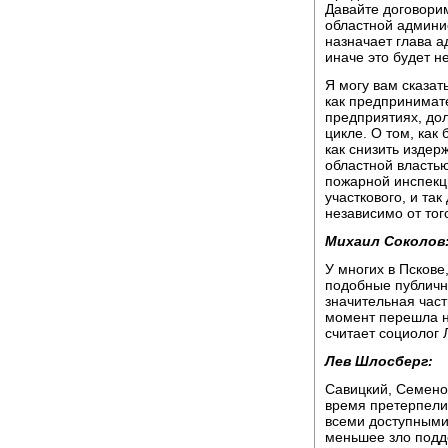
Давайте договорим
областной админи
назначает глава а
иначе это будет 
Я могу вам сказать
как предпринимате
предприятиях, дол
цикле. О том, как
как снизить издер
областной властью
пожарной инспекци
участкового, и так
независимо от тог
Михаил Соколов
У многих в Пскове,
подобные публичн
значительная част
момент перешла н
считает социолог 
Лев Шлосберг:
Савицкий, Семенов
время претерпели 
всеми доступными 
меньшее зло подд