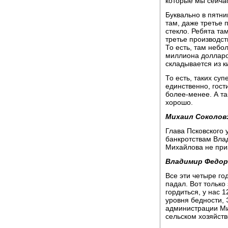
которые мы сейчас
Буквально в пятниц
там, даже третье 
стекло. Ребята та
третье производст
То есть, там небо
миллиона долларо
складывается из к
То есть, таких суп
единственно, гости
более-менее. А та
хорошо.
Михаил Соколов
Глава Псковского 
банкротствам Вла
Михайлова не при
Владимир Федор
Все эти четыре г
падал. Вот только
гордиться, у нас 
уровня бедности, 
администрации Ми
сельском хозяйств