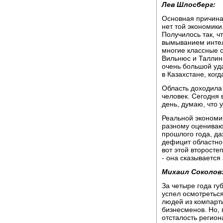
Лев Шлосберг:
Основная причина 
нет той экономики
Получилось так, ч
вымыванием интел
многие классные с
Вильнюс и Таллинн
очень большой уд
в Казахстане, ког
Область доходила
человек. Сегодня 
день, думаю, что 
Реальной экономич
разному оценивают
прошлого года, да
дефицит областног
вот этой второсте
- она сказывается
Михаил Соколов
За четыре года гу
успел осмотреться
людей из компарти
бизнесменов. Но,
отсталость регион