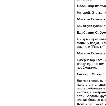
Владимир Федор
Натурой. Это же 
Михаил Соколов
Критикует губерна
Владимир Сидор
Я - ярый противни
машину водки, "кр
там, или "Гжелки", 
Михаил Соколов
Губернатор Евген
рассуждает о том,
необходимо.
Евгений Михайло
Вот что говорить,
налогоплательщика
пищекомбината пск
чистый, а контрол
есть. Создали кр
платит больше всех
десять-пятнадцать