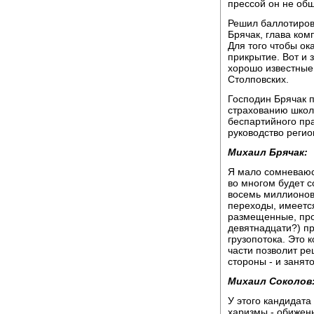
прессой он не об
Решил баллотиров
Брячак, глава ком
Для того чтобы ок
прикрытие. Вот и 
хорошо известные
Столповских.
Господин Брячак 
страхованию школь
беспартийного пр
руководство регио
Михаил Брячак:
Я мало сомневаюс
во многом будет с
восемь миллионов 
переходы, имеется
размещенные, про
девятнадцати?) пр
грузопотока. Это 
части позволит р
стороны - и занят
Михаил Соколов
У этого кандидата
харизмы - обиженн