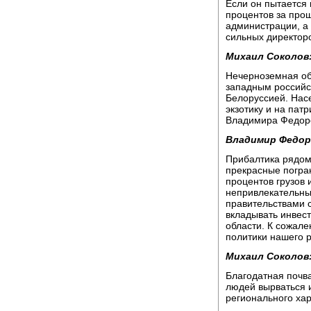
Если он пытается
процентов за прош
администрации, а 
сильных директор
Михаил Соколов
Нечерноземная об
западным российс
Белоруссией. Нас
экзотику и на пат
Владимира Федоров
Владимир Федор
Прибалтика рядом,
прекрасные погра
процентов грузов 
непривлекательны.
правительствами с
вкладывать инвест
области. К сожал
политики нашего р
Михаил Соколов
Благодатная почва
людей вырваться 
регионального ха