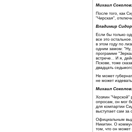
Михаил Соколов
После того, как 
"Чирская", отключ
Владимир Сидор
Если бы только од
все это остальное
в этом году по ли
одним замом: "Ну,
программе "Зеркал
встрече... И я, де
Пскове, тоже сказ
двадцать седьмого
Не может губернат
не может издеват
Михаил Соколов
Хозяин "Черской" 
опросам, он мог б
для компартии Сид
выступает сам за 
Официальным выд
Никитин. О коммун
том, что он может