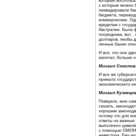
которые воспользо
с которым можно б
ликвидировали ба
бюджета, перевод
коммерческие. Од
кредитам с госуд
Австралии. Была 
посредника, вот..
долларов, якобы д
личные банки эти
И все, что они зд
капитал, больше н
Михаил Соколов
И все же губернат
примата государст
экономического ин
Михаил Кузнецов
Поверьте, мне сам
сказать, законодат
хорошим законодат
потому что для ин
ответы на важные
выполнено цивили
с помощью ОМОНа 
инвестора. Ему ну