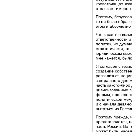
кровоточащая язва
отвлекает именно 
Поэтому, безуслов
то ни было образо
этом я абсолютно
Что касается возм
ответственности и
политик, но думаю,
стратегически, то 
юридическим выход
мне кажется, был
Я согласен с тези
создание собствен
разводиться нецив
завтрашнего дня м
часть какого-либо
цивилизованные пр
формы, проведенн
политической межд
и с начала девяно
пытаться из Росси
Поэтому прежде, 
представляется, н
часть России. Вот 
может быть, насел