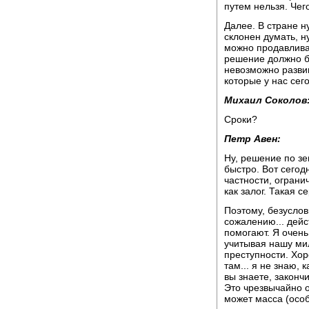
путем нельзя. Чег
Далее. В стране н
склонен думать, н
можно продавливат
решение должно б
невозможно развив
которые у нас сег
Михаил Соколов
Сроки?
Петр Авен:
Ну, решение по зе
быстро. Вот сегод
частности, ограни
как залог. Такая 
Поэтому, безуслов
сожалению... дейс
помогают. Я очен
учитывая нашу ми
преступности. Хо
там... я не знаю, 
вы знаете, законч
Это чрезвычайно о
может масса (особ