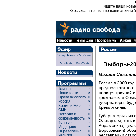
Ищите наши новы
Здесь хранятся только наши архивы (
Эфир Радио Свобода
|
Выборы-20
RealAudio
WinMedia
Михаил Соколов
Россия в 2000 го
предпосылки того,
Темы дня
>
полицентричной с
Наши гости
>
кремлевская Семья
Права человека
>
Россия
>
губернаторы, буде
Время и Мир
>
Кремля силы.
СМИ
>
История и
>
Губернаторы лиша
современность
>
Олигархам, хоть и
Культура
>
Абрамовича), указ
Медицина
>
Березовский) обе
Образование
>
реставрации старо
Религия
>