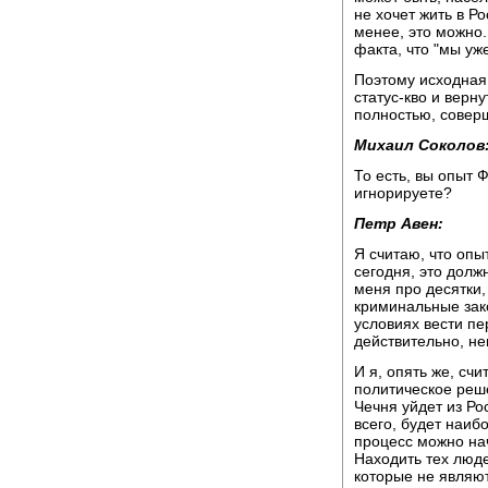
не хочет жить в Р
менее, это можно.
факта, что "мы уж
Поэтому исходная 
статус-кво и верну
полностью, совер
Михаил Соколов
То есть, вы опыт 
игнорируете?
Петр Авен:
Я считаю, что опыт
сегодня, это долж
меня про десятки,
криминальные зако
условиях вести пе
действительно, не
И я, опять же, сч
политическое реше
Чечня уйдет из Рос
всего, будет наиб
процесс можно нач
Находить тех люде
которые не являют