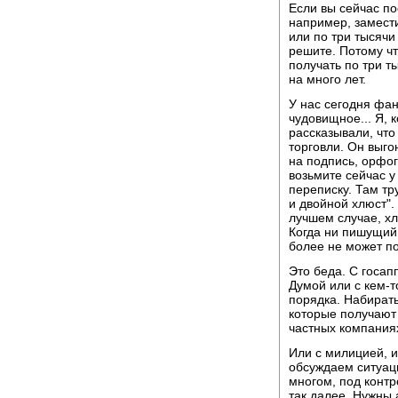
Если вы сейчас пос
например, замест
или по три тысячи
решите. Потому чт
получать по три т
на много лет.
У нас сегодня фан
чудовищное... Я, 
рассказывали, чт
торговли. Он выго
на подпись, орфог
возьмите сейчас у
переписку. Там тру
и двойной хлюст".
лучшем случае, х
Когда ни пишущий 
более не может по
Это беда. С госап
Думой или с кем-т
порядка. Набирать
которые получают
частных компаниях
Или с милицией, и
обсуждаем ситуац
многом, под контр
так далее. Нужны