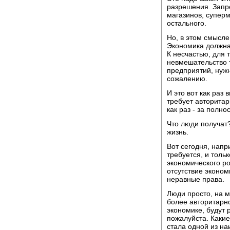
разрешения. Запр
магазинов, суперма
остального.
Но, в этом смысле
Экономика должна
К несчастью, для 
невмешательство то
предприятий, нуж
сожалению.
И это вот как раз
требует авторитар
как раз - за полн
Что люди получат
жизнь.
Вот сегодня, напр
требуется, и толь
экономического ро
отсутствие эконом
неравные права.
Люди просто, на м
более авторитарн
экономике, будут 
пожалуйста. Какие
стала одной из н