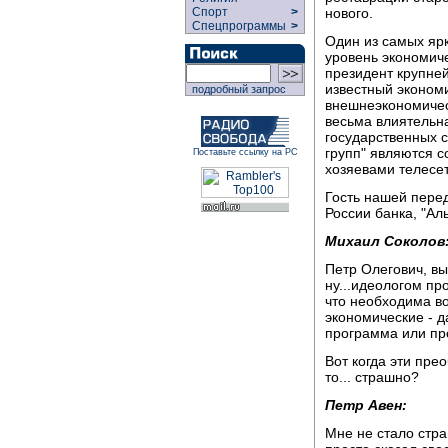
нового.
Спорт
>
Спецпрограммы
>
Один из самых яр
уровень экономич
президент крупней
известный эконом
подробный запрос
внешнеэкономичес
весьма влиятельна
государственных с
групп" являются 
Поставьте ссылку на РС
хозяевами телесет
Гость нашей перед
России банка, "Ал
Михаил Соколов
Петр Олегович, вы
ну...идеологом пр
что необходима во
экономические - д
программа или пр
Вот когда эти пре
то... страшно?
Петр Авен:
Мне не стало стра