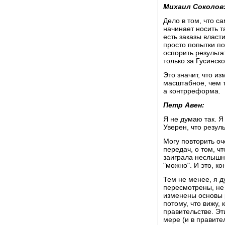
Михаил Соколов
Дело в том, что с
начинает носить та
есть заказы власти
просто попытки пов
оспорить результа
только за Гусинско
Это значит, что и
масштабное, чем т
а контрреформа.
Петр Авен:
Я не думаю так. Я
Уверен, что резул
Могу повторить оч
передач, о том, ч
заиграла неслышна
"можно". И это, ко
Тем не менее, я д
пересмотрены, не 
изменены основы 
потому, что вижу,
правительстве. Эт
мере (и в правите