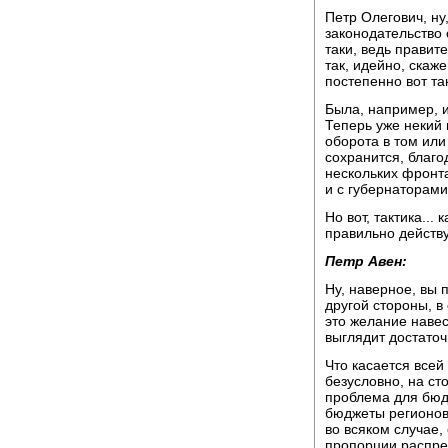
Петр Олегович, ну,
законодательство 
таки, ведь правит
так, идейно, скаж
постепенно вот та
Была, например, и
Теперь уже некий 
оборота в том или
сохранится, благо
нескольких фронта
и с губернаторами
Но вот, тактика...
правильно действ
Петр Авен:
Ну, наверное, вы 
другой стороны, в
это желание навес
выглядит достато
Что касается всей
безусловно, на ст
проблема для бюд
бюджеты регионов.
во всяком случае, 
пропорции распред