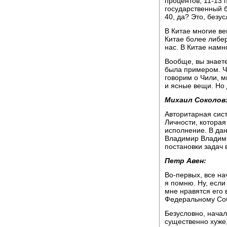
процентов, 11-13 
государственный б
40, да? Это, безу
В Китае многие ве
Китае более либер
нас. В Китае намно
Вообще, вы знаете
была примером. Чи
говорим о Чили, м
и ясные вещи. Но 
Михаил Соколов
Авторитарная сист
Личности, которая
исполнение. В дан
Владимир Владими
постановки задач 
Петр Авен:
Во-первых, все на
я помню. Ну, если 
мне нравятся его 
Федеральному Соб
Безусловно, начал
существенно хуже,