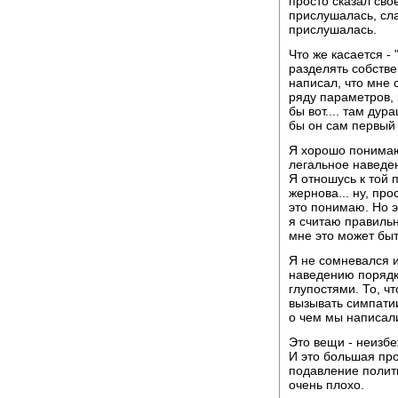
просто сказал свое
прислушалась, сла
прислушалась.
Что же касается -
разделять собстве
написал, что мне 
ряду параметров, 
бы вот.... там дур
бы он сам первый 
Я хорошо понимаю
легальное наведе
Я отношусь к той 
жернова... ну, про
это понимаю. Но эт
я считаю правиль
мне это может быт
Я не сомневался и
наведению порядк
глупостями. То, ч
вызывать симпатии
о чем мы написали
Это вещи - неизб
И это большая про
подавление полити
очень плохо.