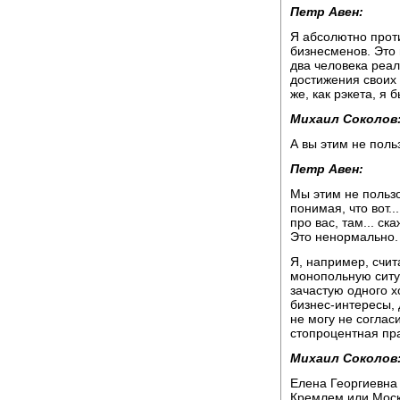
Петр Авен:
Я абсолютно прот
бизнесменов. Это 
два человека реал
достижения своих 
же, как рэкета, я 
Михаил Соколов
А вы этим не поль
Петр Авен:
Мы этим не пользо
понимая, что вот..
про вас, там... ск
Это ненормально.
Я, например, счита
монопольную ситу
зачастую одного х
бизнес-интересы,
не могу не соглас
стопроцентная пра
Михаил Соколов
Елена Георгиевна 
Кремлем или Москв