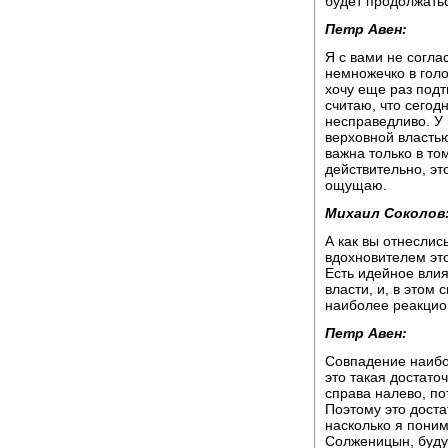
будет продолжать
Петр Авен:
Я с вами не согла
немножечко в голо
хочу еще раз подтв
считаю, что сегод
несправедливо. У 
верховной властью
важна только в то
действительно, эт
ощущаю.
Михаил Соколов
А как вы отнеслис
вдохновителем эт
Есть идейное вли
власти, и, в этом
наиболее реакцио
Петр Авен:
Совпадение наибо
это такая достаточ
справа налево, по
Поэтому это доста
насколько я поним
Солженицын, будуч