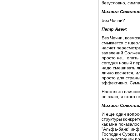
безусловно, симпа
Михаил Соколов
Без Чечни?
Петр Авен:
Без Чечни, возможн
смыкается с идеол
насчет пересмотра
заявлений Солжен
просто не... опят
сегодня новый пере
надо смешивать ли
лично коснется, и
просто для страны
эффективно. Сумм
Насколько влияние
не знаю, я этого 
Михаил Соколов
И еще один вопрос
структуры конкретн
как мне показалос
"Альфа-банк" инф
Господин Сурков,
администрации пр