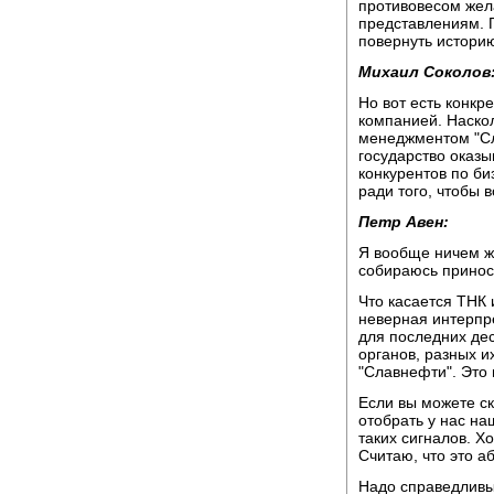
противовесом жел
представлениям. 
повернуть историю
Михаил Соколов
Но вот есть конкр
компанией. Наскол
менеджментом "Сла
государство оказы
конкурентов по би
ради того, чтобы в
Петр Авен:
Я вообще ничем ж
собираюсь приноси
Что касается ТНК 
неверная интерпре
для последних де
органов, разных и
"Славнефти". Это 
Если вы можете ск
отобрать у нас наш
таких сигналов. Хо
Считаю, что это а
Надо справедливым