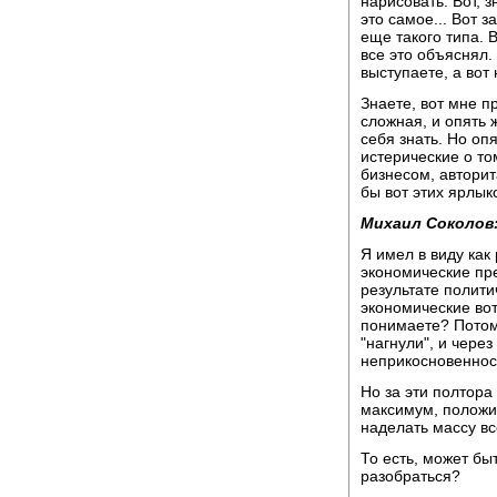
нарисовать. Вот, 
это самое... Вот з
еще такого типа. В
все это объяснял. 
выступаете, а вот 
Знаете, вот мне пр
сложная, и опять 
себя знать. Но опя
истерические о то
бизнесом, авторит
бы вот этих ярлыко
Михаил Соколов
Я имел в виду как 
экономические пре
результате полити
экономические вот
понимаете? Потом
"нагнули", и чере
неприкосновенност
Но за эти полтора 
максимум, положим
наделать массу вс
То есть, может бы
разобраться?