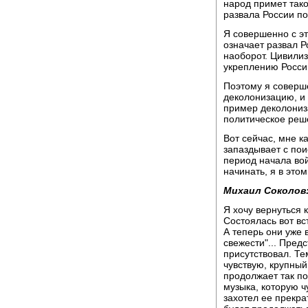
народ примет тако
развала России по
Я совершенно с эти
означает развал Р
наоборот. Цивилиз
укреплению Росси
Поэтому я соверше
деколонизацию, и 
пример деколониз
политическое реш
Вот сейчас, мне ка
запаздывает с пои
период начала вой
начинать, я в это
Михаил Соколов
Я хочу вернуться 
Состоялась вот вс
А теперь они уже в
свежести"... Пре
присутствовал. Те
чувствую, крупный
продолжает так по
музыка, которую 
захотел ее прекра