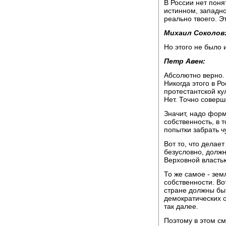
В России нет поня
истинном, западно
реально твоего. Эт
Михаил Соколов
Но этого не было 
Петр Авен:
Абсолютно верно. 
Никогда этого в Ро
протестантской ку
Нет. Точно соверш
Значит, надо фор
собственность, в 
попытки забрать ч
Вот то, что делае
безусловно, должн
Верховной власть
То же самое - зем
собственности. В
стране должны бы
демократических о
так далее.
Поэтому в этом см