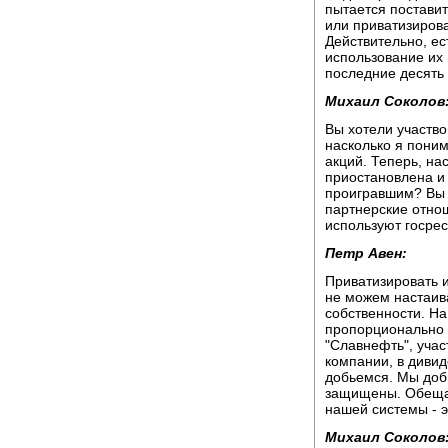
пытается поставит
или приватизироват
Действительно, ес
использование их
последние десять 
Михаил Соколов
Вы хотели участво
насколько я поним
акций. Теперь, на
приостановлена и 
проигравшим? Вы в
партнерские отнош
используют госрес
Петр Авен:
Приватизировать и
не можем настаива
собственности. На
пропорционально 
"Славнефть", уча
компании, в дивиде
добьемся. Мы добь
защищены. Обещаю
нашей системы - э
Михаил Соколов