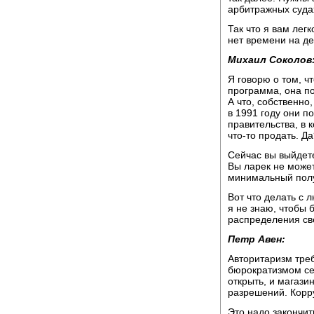
арбитражных суда
Так что я вам лег
нет времени на д
Михаил Соколов
Я говорю о том, чт
программа, она по
А что, собственно,
в 1991 году они п
правительства, в 
что-то продать. Д
Сейчас вы выйдете
Вы ларек не может
минимальный получ
Вот что делать с л
я не знаю, чтобы 
распределения св
Петр Авен:
Авторитаризм треб
бюрократизмом сег
открыть, и магаз
разрешений. Корр
Это надо закончит