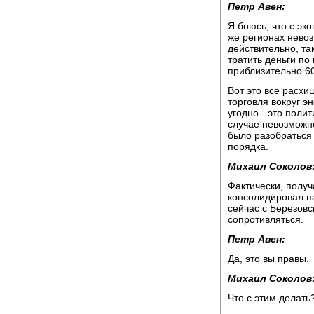
Петр Авен:
Я боюсь, что с эк
же регионах невоз
действительно, та
тратить деньги п
приблизительно 60
Вот это все расхи
торговля вокруг э
угодно - это поли
случае невозможн
было разобраться 
порядка.
Михаил Соколов
Фактически, получ
консолидировал п
сейчас с Березовс
сопротивляться.
Петр Авен:
Да, это вы правы.
Михаил Соколов
Что с этим делать