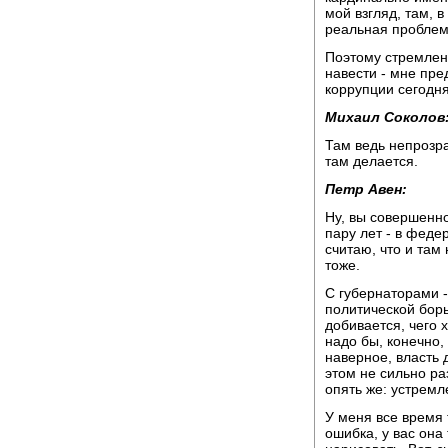
мой взгляд, там, в
реальная проблем
Поэтому стремлени
навести - мне пр
коррупции сегодн
Михаил Соколов
Там ведь непрозра
там делается.
Петр Авен:
Ну, вы совершенно
пару лет - в феде
считаю, что и та
тоже.
С губернаторами -
политической борь
добивается, чего х
надо бы, конечно,
наверное, власть д
этом не сильно ра
опять же: устремл
У меня все время 
ошибка, у вас она