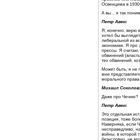
Освенцима в 1930
А вы... я так пони
Петр Авен:
Я, конечно, верю в
хотел бы выглядет
либеральной из вс
экономике. Я про 
прессы. Я считаю,
обвинений (власть 
тех обвинений, ко
Может быть, я не 
мне представляетс
морального права г
Михаил Соколов
Даже про Чечню?
Петр Авен:
Это отдельная исто
позиция, тоже бол
Наверняка, если Ч
несправедливо, на
войны, в которой т
безусловно, не мо