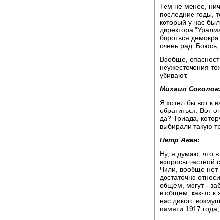
Тем не менее, нич
последние годы, т
который у нас был 
директора "Уралма
бороться демократ
очень рад. Боюсь,
Вообще, опасност
неужесточения то
убивают.
Михаил Соколов
Я хотел бы вот к в
обратиться. Вот о
да? Триада, котор
выбирали такую тр
Петр Авен:
Ну, я думаю, что 
вопросы частной с
Чили, вообще нет 
достаточно относи
общем, могут - заб
в общем, как-то к
нас дикого возму
памяти 1917 года,