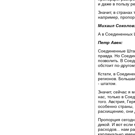
и даже в пользу р
Значит, в странах
например, пропорц
Михаил Соколов
А в Соединенных 
Петр Авен:
Соединенные Штат
правда. Но Соедин
позволить. В Соед
обстоит по-другому
Кстати, в Соедин
регионов. Больша
- штатом.
Значит, сейчас я 
нас, только в Сое
того. Австрия, Гер
особенно страны, к
расхищению, они д
Пропорция сегодня
дикой. И вот если
расходов... нам р
кардинально именн