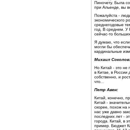
Пиночету. Была с
при Альенде, вы в
Пожалуйста - люди
экономического ро
среднегодовые тем
год. В среднем. У
сейчас-то больших
Я думаю, что если
могли бы обеспечи
кардинальные изм
Михаил Соколов
Но Китай - это не 
в Китае, в России 
собственно, и рос
что...
Петр Авен:
Китай, конечно, п
Китай - значитель
скорее, похож на 
нас уже давно зак
последних лет - э
города. Китай, в 
пример. Бюджет Ки