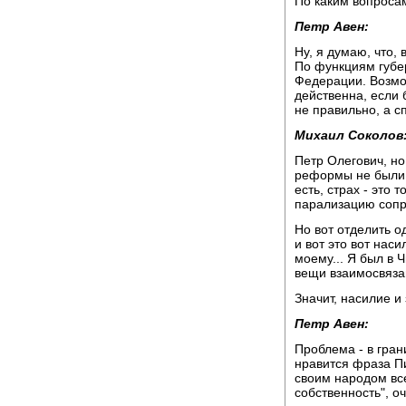
По каким вопроса
Петр Авен:
Ну, я думаю, что, 
По функциям губе
Федерации. Возмо
действенна, если б
не правильно, а 
Михаил Соколов
Петр Олегович, но,
реформы не были 
есть, страх - это 
парализацию сопро
Но вот отделить о
и вот это вот нас
моему... Я был в Ч
вещи взаимосвяза
Значит, насилие и
Петр Авен:
Проблема - в гран
нравится фраза Пи
своим народом все
собственность", о