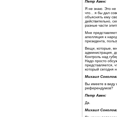
Петр Авен:
Я не знаю. Это не
что... я бы дал с
объяснять ему сво
действительно, се
разные части элит
Мне представляетс
апелляция к народу
президента, поль
Вещи, которые, мн
администрация, д
Контроль над губе
Надо просто обсуж
представляется, ч
который сегодня н
Михаил Соколов
Вы имеете в виду 
референдумов?
Петр Авен:
Да.
Михаил Соколов