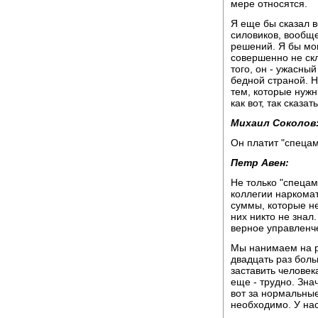
мере относятся.
Я еще бы сказал в
силовиков, вообще
решений. Я бы мог
совершенно не ск
того, он - ужасны
бедной страной. 
тем, которые нужн
как вот, так сказа
Михаил Соколов
Он платит "спецам
Петр Авен:
Не только "спецам
коллегии наркома
суммы, которые н
них никто не знал
верное управленч
Мы нанимаем на ра
двадцать раз больш
заставить человек
еще - трудно. Зна
вот за нормальные
необходимо. У на