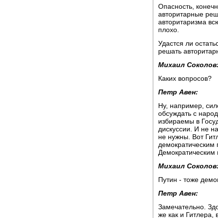
Опасность, конечн
авторитарные реш
авторитаризма вс
плохо.
Удастся ли остать
решать авторитар
Михаил Соколов
Каких вопросов?
Петр Авен:
Ну, например, сил
обсуждать с народ
избираемы в Госуд
дискуссии. И не н
не нужны. Вот Гит
демократическим п
Демократическим п
Михаил Соколов
Путин - тоже демо
Петр Авен:
Замечательно. Здо
же как и Гитлера,