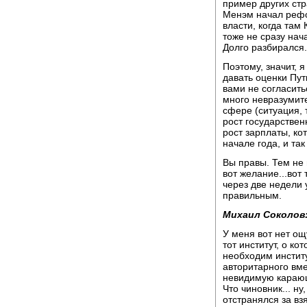
пример других стр
Менэм начал рефо
власти, когда там 
тоже не сразу нач
Долго разбирался.
Поэтому, значит, я
давать оценки Пут
вами не согласить
много невразумите
сфере (ситуация, т
рост государстве
рост зарплаты, ко
начале года, и так
Вы правы. Тем не 
вот желание...вот
через две недели 
правильным.
Михаил Соколов
У меня вот нет ощ
тот институт, о ко
необходим институ
авторитарного вме
невидимую карающу
Что чиновник... н
отстранялся за вз