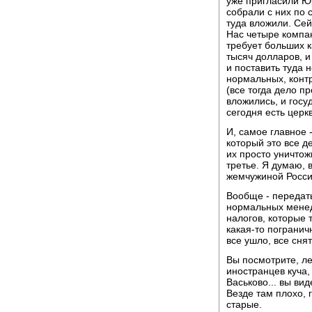
уже пригласили Юр
собрали с них по 
туда вложили. Сейч
Нас четыре компан
требует больших к
тысяч долларов, и 
и поставить туда
нормальных, контр
(все тогда дело пр
вложились, и госу
сегодня есть церкви
И, самое главное 
который это все д
их просто уничтож
третье. Я думаю, 
жемчужиной Росси
Вообще - передать
нормальных менедж
налогов, которые 
какая-то погранич
все ушло, все снят
Вы посмотрите, лет
иностранцев куча, 
Васьково... вы вид
Везде там плохо, 
старые.