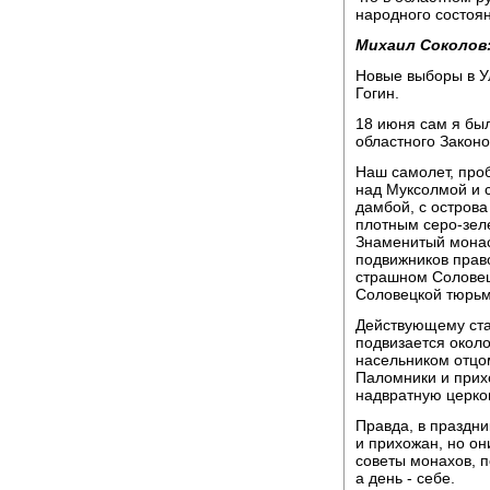
народного состоя
Михаил Соколов
Новые выборы в Ул
Гогин.
18 июня сам я был
областного Закон
Наш самолет, проб
над Муксолмой и с
дамбой, с острова 
плотным серо-зел
Знаменитый монас
подвижников прав
страшном Соловец
Соловецкой тюрьм
Действующему ста
подвизается около
насельником отцо
Паломники и прих
надвратную церков
Правда, в праздн
и прихожан, но он
советы монахов, п
а день - себе.