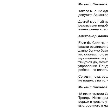
Михаил Соколов
Таково мнение од
депутата Арханге
Другой местный по
реализации подоб
нужна смена власт
Александр Ивано
Если бы Соловки 
власти осваивали
давно бы уже было
ни, скажем, по-св
муниципальном ур
тянуться до, может
управлении. Приду
ребята - во власть
Сегодня пока, реа
не надеясь на то,
Михаил Соколов
18 июня жители Со
Троицы. Некоторые
церкви в кремле у
выстроенного в л