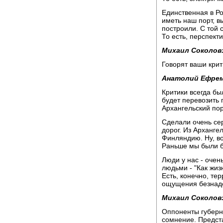
Единственная в Ро
иметь наш порт, в
построили. С той 
То есть, перспект
Михаил Соколов
Говорят ваши крити
Анатолий Ефрем
Критики всегда бы
будет перевозить 
Архангельский пор
Сделали очень се
дорог. Из Арханге
Финляндию. Ну, во
Раньше мы были бы
Люди у нас - очен
людьми - "Как жизн
Есть, конечно, те
ощущения безнаде
Михаил Соколов
Оппоненты губерн
сомнение. Предста