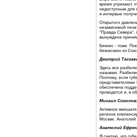
время упрекают, ч
недоступным для п
я интервью получи
Открытого давлени
независимой печат
"Правда Севера", 
вынуждена приним
Бизнес - тоже. По
бизнесмен из Сою
Дмитрий Таскае
Здесь все разбили
называю. Разбили
Поэтому, если губ
представителями 
обеспечена поддер
проводится и, в о
Михаил Соколов
Активное вмешател
региона компенси
Москве. Анатолий
Анатолий Ефрем
Я считаю, что губе