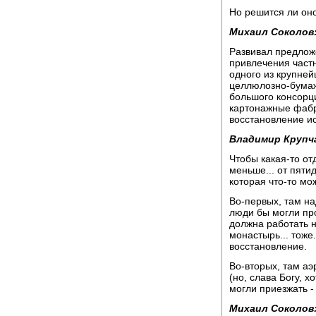
Но решится ли оно
Михаил Соколов
Развивал предло
привлечения част
одного из крупней
целлюлозно-бумаж
большого консорц
картонажные фабр
восстановление и
Владимир Крупч
Чтобы какая-то от
меньше... от пяти
которая что-то мо
Во-первых, там на
люди бы могли про
должна работать 
монастырь... тоже
восстановление.
Во-вторых, там аэ
(но, слава Богу, х
могли приезжать -
Михаил Соколов