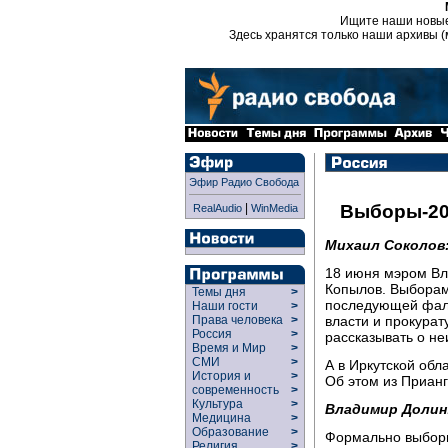
Ищите наши новы
Здесь хранятся только наши архивы (
Эфир Радио Свобода
|
Выборы-20
RealAudio
WinMedia
Михаил Соколов
18 июня мэром Вл
Копылов. Выборам
Темы дня
>
последующей фаль
Наши гости
>
власти и прокурату
Права человека
>
Россия
>
рассказывать о не
Время и Мир
>
СМИ
>
А в Иркутской обл
История и
>
Об этом из Приан
современность
>
Культура
>
Владимир Долин
Медицина
>
Образование
>
Формально выборы
Религия
>