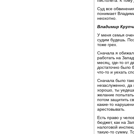
пистолета. К тому
Суд все обвинения
понимает Владимир
неохотно.
Владимир Крупч
У меня семья очен
судим будешь. Поэт
тоже грех.
Сначала я обижал
работать на Запад
месяц, где-то от 
достаточно было б
что-то и уехать сп
Сначала было тако
незаслуженно, да 
хорошо, ты уедешь
желание попытатьс
потом защитить св
какие-то нарушени
арестовывать.
Есть право у чело
бюджет, как на За
налоговой инспекц
такую-то сумму. Т