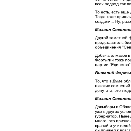
всех подряд так во
То есть, есть еще 
Тогда тоже пришли
создали... Ну, раз
Михаил Соколов
Другой заметной 
представитель биз
объединения "Сев
Добыча алмазов в 
Фортыгин тоже по
партии "Единство"
Виталий Форты
То, что в Думе об
никаких сомнений 
депутата, это люд
Михаил Соколов
Довыборы в Облас
уже в других усло
губернатор. Ныне
много, это призна
врачей и учителей
он пришел к влас