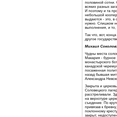
половиной сотни. 
всяких разных заг
И поэтому и та пр
небольшой коопера
выдаются - это, в
нужно. Слишком н
выполнения, и то,
Так что, вот, кон
другое государств
Михаил Соколов
Чудны места соло
Макария - бурное 
монастырского бо
канадской черему
посаженная полит
назад бывшая митр
Александра Невско
Закрыта и церковь
Соловецкого лаге
расстреливали. Зд
на верхотуре церк
съедение. По крут
привязав к бревну
поклонному кресту
закрыт, недоступе