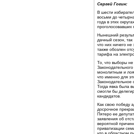
Сергей Гогин:
В шести избирате
восьми до четырн
года в этих округ
проголосовавших п
Нынешний результ
дачный сезон, так
что них ничего не
также обозлен от
тарифа на электро
То, что выборы не
Законодательного 
монолитным и лоя
что именно для эт
Законодательное 
Тогда явка была в
смогли бы делеги
кандидатов.
Как свою победу 
досрочное прекра
Пятеро ее депута
заявления об отст
вероятной причин
приватизации сем
что в областном 