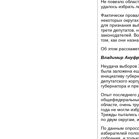
Не повезло област
удалось избрать л
Фактически прова
некоторых округах
для признания выб
трети депутатов,
законодателей. Во
том, как они назн
Об этом расскаже
Владимир Ануфр
Неудача выборов 
была заложена еще
инициативу губер
депутатского корп
губернатора и пре
Опыт последнего д
общефедеральным 
области, очень тр
года не могли избр
Трижды пытались 
по двум округам, и
По данным опросов
избирателей поло
собрания, и тольк