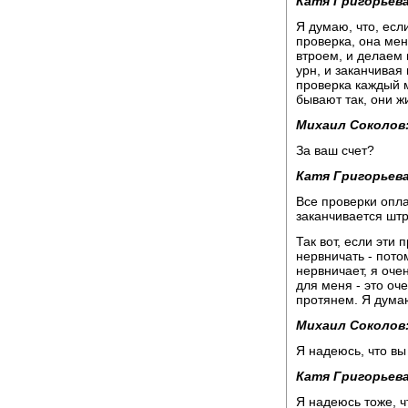
Катя Григорьева
Я думаю, что, есл
проверка, она мен
втроем, и делаем 
урн, и заканчивая
проверка каждый м
бывают так, они ж
Михаил Соколов
За ваш счет?
Катя Григорьева
Все проверки опл
заканчивается шт
Так вот, если эти
нервничать - пото
нервничает, я оче
для меня - это оче
протянем. Я думаю
Михаил Соколов
Я надеюсь, что вы
Катя Григорьева
Я надеюсь тоже, ч