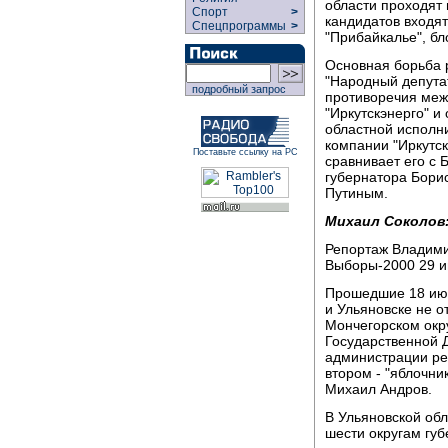
области проходят
Спорт
>
кандидатов входят
Спецпрограммы
>
"Прибайкалье", бл
Основная борьба 
"Народный депутат
подробный запрос
противоречия ме
"Иркутскэнерго" 
областной исполн
компании "Иркутс
Поставьте ссылку на РС
сравнивает его с
губернатора Борис
Путиным.
Михаил Соколов
Репортаж Владими
Выборы-2000 29 и
Прошедшие 18 июн
и Ульяновске не о
Мончегорском окру
Государственной 
администрации ре
втором - "яблочни
Михаил Андров.
В Ульяновской об
шести округам губ