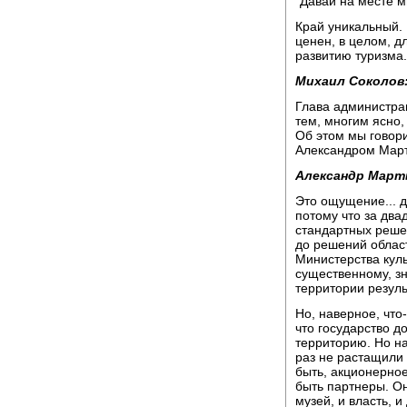
"Давай на месте 
Край уникальный. 
ценен, в целом, д
развитию туризма.
Михаил Соколов
Глава администра
тем, многим ясно,
Об этом мы говор
Александром Мар
Александр Март
Это ощущение... 
потому что за два
стандартных реше
до решений облас
Министерства куль
существенному, з
территории резуль
Но, наверное, что
что государство д
территорию. Но на
раз не растащили 
быть, акционерное
быть партнеры. Он
музей, и власть, 