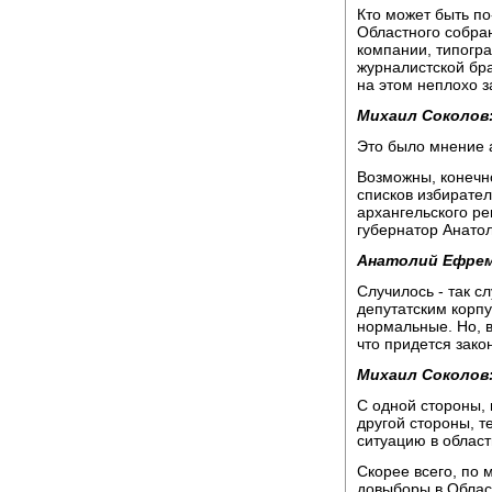
Кто может быть п
Областного собран
компании, типогр
журналистской бра
на этом неплохо з
Михаил Соколов
Это было мнение 
Возможны, конечн
списков избирател
архангельского ре
губернатор Анато
Анатолий Ефрем
Случилось - так с
депутатским корпу
нормальные. Но, в
что придется закон
Михаил Соколов
С одной стороны, 
другой стороны, т
ситуацию в област
Скорее всего, по
довыборы в Облас