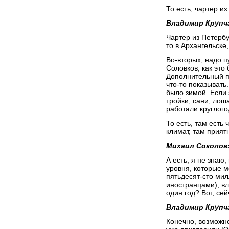
То есть, чартер и
Владимир Крупч
Чартер из Петербу
то в Архангельске
Во-вторых, надо п
Соловков, как это 
Дополнительный пр
что-то показывать
было зимой. Если 
тройки, сани, лош
работали круглого
То есть, там есть 
климат, там прият
Михаил Соколов
А есть, я не знаю,
уровня, которые м
пятьдесят-сто мил
иностранцами), вл
один год? Вот, се
Владимир Крупч
Конечно, возможн