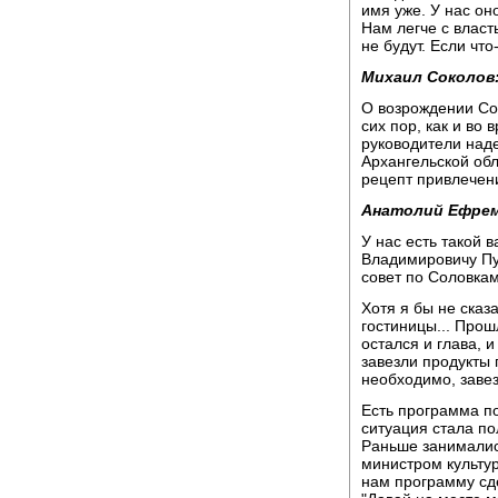
имя уже. У нас он
Нам легче с власт
не будут. Если что-
Михаил Соколов
О возрождении Сол
сих пор, как и во
руководители над
Архангельской об
рецепт привлечен
Анатолий Ефрем
У нас есть такой 
Владимировичу Пут
совет по Соловкам
Хотя я бы не сказ
гостиницы... Прош
остался и глава, и
завезли продукты 
необходимо, заве
Есть программа п
ситуация стала по
Раньше занимались
министром культур
нам программу сд