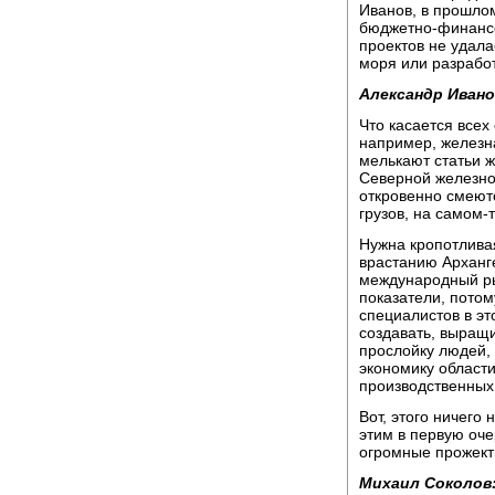
Иванов, в прошло
бюджетно-финансо
проектов не удал
моря или разрабо
Александр Ивано
Что касается всех
например, железная
мелькают статьи ж
Северной железно
откровенно смеютс
грузов, на самом-
Нужна кропотлива
врастанию Арханг
международный ры
показатели, потом
специалистов в эт
создавать, выращи
прослойку людей,
экономику област
производственных
Вот, этого ничего
этим в первую оче
огромные прожекты
Михаил Соколов