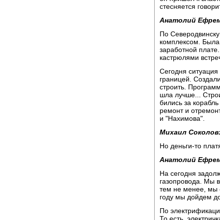
стесняется говорит
Анатолий Ефрем
По Северодвинску
комплексом. Была
заработной плате
кастрюлями встреч
Сегодня ситуация 
границей. Создал
строить. Программ
шла лучше... Стро
бились за корабль
ремонт и отремонт
и "Нахимова".
Михаил Соколов
Но деньги-то плат
Анатолий Ефрем
На сегодня задолж
газопровода. Мы в
тем не менее, мы 
году мы дойдем до
По электрификаци
То есть, электричк