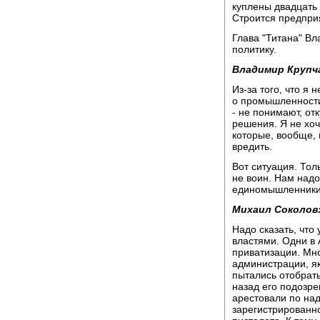
куплены двадцать
Строится предприя
Глава "Титана" Вл
политику.
Владимир Крупч
Из-за того, что я
о промышленности
- не понимают, от
решения. Я не хоч
которые, вообще, 
вредить.
Вот ситуация. Толь
не воин. Нам надо
единомышленники.
Михаил Соколов
Надо сказать, что
властями. Одни в 
приватизации. Мно
администрации, я
пытались отобрать
назад его подозре
арестовали по над
зарегистрированно