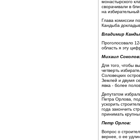
монастырского кл
сворачивали в бли
на избирательный 
Глава комиссии п
Кандыба докладыв
Владимир Канды
Проголосовало 124
область я эту циф
Михаил Соколов
Для того, чтобы в
четверть избирате
Соловецких остров
Землей и двумя с
явка - более поло
Депутатом избрал
Петра Орлова, по
ускорить строител
года закончить ст
принимать крупны
Петр Орлов:
Вопрос о строител
вернее, о ее удл