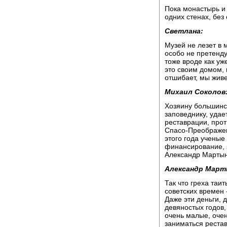
Пока монастырь и 
одних стенах, без
Светлана:
Музей не лезет в 
особо не претенду
тоже вроде как уж
это своим домом, 
отшибает, мы жив
Михаил Соколов
Хозяину большинс
заповеднику, удае
реставрации, прот
Спасо-Преображен
этого года учены
финансирование, 
Александр Мартын
Александр Март
Так что греха таи
советских времен -
Даже эти деньги, 
девяностых годов,
очень малые, очен
заниматься рестав