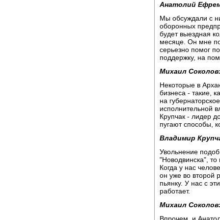
Анатолий Ефрем
Мы обсуждали с н
оборонных предпр
будет выездная к
месяце. Он мне п
серьезно помог п
поддержку, на по
Михаил Соколов
Некоторые в Архан
бизнеса - такие, 
на губернаторское
исполнительной вл
Крупчак - лидер д
пугают способы, к
Владимир Крупч
Увольнение подобн
"Новодвинска", то
Когда у нас челов
он уже во второй 
пьянку. У нас с э
работает.
Михаил Соколов
Впрочем, и Анато