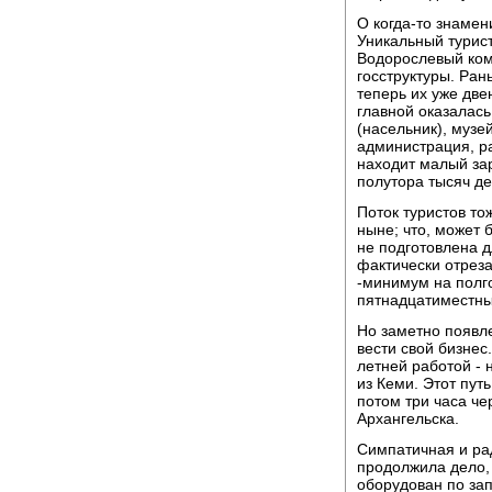
О когда-то знамен
Уникальный турист
Водорослевый ком
госструктуры. Ра
теперь их уже дв
главной оказалась
(насельник), музе
администрация, ра
находит малый за
полутора тысяч де
Поток туристов тож
ныне; что, может 
не подготовлена 
фактически отрез
-минимум на полго
пятнадцатиместны
Но заметно появл
вести свой бизнес
летней работой - 
из Кеми. Этот пут
потом три часа че
Архангельска.
Симпатичная и ра
продолжила дело,
оборудован по зап