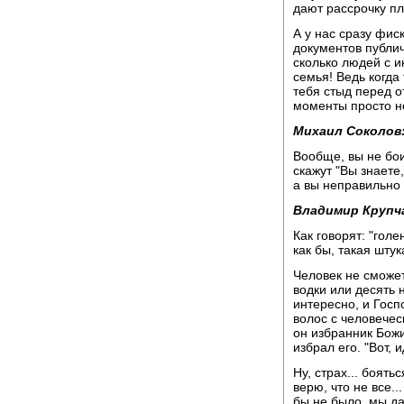
дают рассрочку пл
А у нас сразу фис
документов публич
сколько людей с и
семья! Ведь когда
тебя стыд перед о
моменты просто н
Михаил Соколов
Вообще, вы не боит
скажут "Вы знаете
а вы неправильно 
Владимир Крупч
Как говорят: "голе
как бы, такая штук
Человек не сможет
водки или десять 
интересно, и Госпо
волос с человечес
он избранник Божи
избрал его. "Вот, и
Ну, страх... боять
верю, что не все..
бы не было, мы да