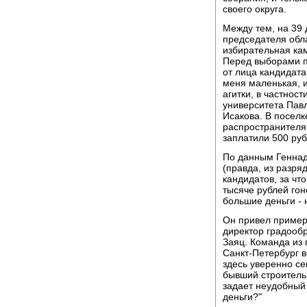
своего округа.
Между тем, на 39 
председателя обл
избирательная кам
Перед выборами п
от лица кандидата
меня маленькая, и
агитки, в частнос
университета Пав
Исакова. В поселк
распространителя 
заплатили 500 руб
По данным Геннад
(правда, из разря
кандидатов, за чт
тысяче рублей гон
большие деньги - 
Он привел пример
директор градооб
Заяц. Команда из
Санкт-Петербург 
здесь уверенно с
бывший строитель 
задает неудобный 
деньги?"