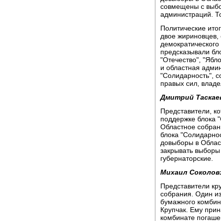
совмещены с выбо
администраций. То
Политические итог
двое жириновцев, 
демократического
предсказывали бл
"Отечество", "Ябл
и областная адми
"Солидарность", 
правых сил, влад
Дмитрий Таскае
Представители, к
поддержке блока "
Областное собран
блока "Солидарно
довыборы в Облас
закрывать выборы 
губернаторские.
Михаил Соколов
Представители кру
собрания. Один из
бумажного комбин
Крупчак. Ему прин
комбинате погаше