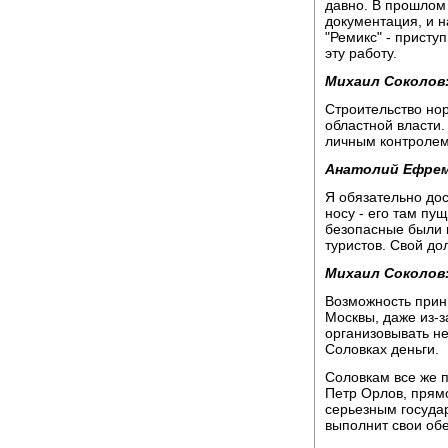
давно. В прошлом
документация, и 
"Ремикс" - присту
эту работу.
Михаил Соколов
Строительство нор
областной власти
личным контролем
Анатолий Ефрем
Я обязательно дос
носу - его там пу
безопасные были п
туристов. Свой до
Михаил Соколов
Возможность прин
Москвы, даже из-з
организовывать не
Соловках деньги.
Соловкам все же п
Петр Орлов, прям
серьезным госуда
выполнит свои об