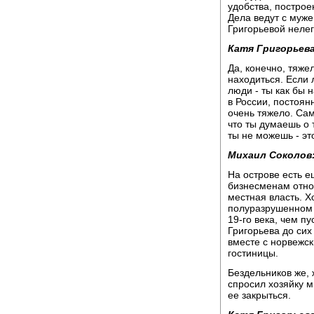
удобства, построе
Дела ведут с муже
Григорьевой нелег
Катя Григорьева
Да, конечно, тяже
находиться. Если 
люди - ты как бы н
в России, постоянн
очень тяжело. Сам
что ты думаешь о 
ты не можешь - эт
Михаил Соколов
На острове есть е
бизнесменам относ
местная власть. Х
полуразрушенном 
19-го века, чем п
Григорьева до сих
вместе с норвежск
гостиницы.
Бездельников же, 
спросил хозяйку м
ее закрыться.