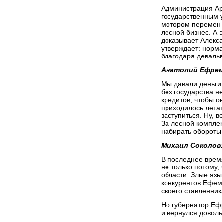
Администрация Арх
государственным у
мотором перемен 
лесной бизнес. А э
доказывает Алекс
утверждает: норм
благодаря деваль
Анатолий Ефрем
Мы давали деньги
без государства н
кредитов, чтобы о
приходилось летат
заступиться. Ну, в
За лесной комплек
набирать обороты
Михаил Соколов
В последнее врем
не только потому,
области. Злые язы
конкурентов Ефемо
своего ставленник
Но губернатор Еф
и вернулся довол