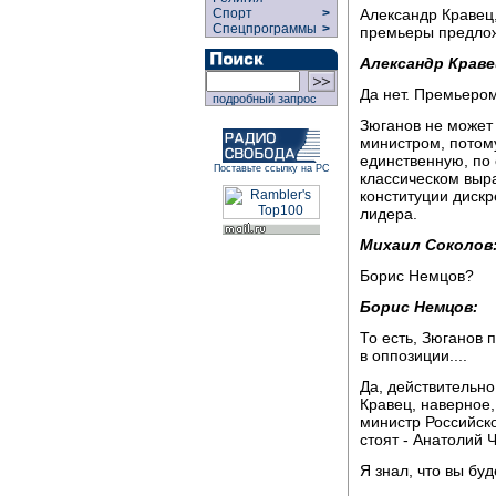
Александр Кравец
Спорт
>
Спецпрограммы
>
премьеры предло
Александр Краве
Да нет. Премьером
подробный запрос
Зюганов не может
министром, потом
единственную, по
Поставьте ссылку на РС
классическом выра
конституции дискр
лидера.
Михаил Соколов
Борис Немцов?
Борис Немцов:
То есть, Зюганов 
в оппозиции....
Да, действительно,
Кравец, наверное,
министр Российск
стоят - Анатолий 
Я знал, что вы буд