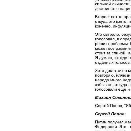
сильной личности
достоинство наци
Второе: вот те п
откуда это взято,
конечно, инфляци
Это сыграло, безу
голосовал, в опре
решит проблемы. 
может все изменит
стоит за спиной, и
Я думаю, их ждет 
отданных голосов.
Хотя достаточно м
повторяю, иллюзи
народа много недо
забывает, откуда 
голосовали еще и 
Михаил Соколов
Сергей Попов, "Яб
Сергей Попов:
Путин получил ма
Федерации. Это -