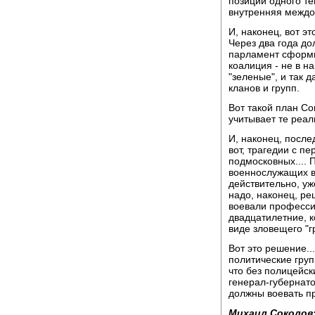
позиции одного те
внутренняя междо
И, наконец, вот э
Через два года до
парламент сформи
коалиция - не в н
"зеленые", и так 
кланов и групп.
Вот такой план Со
учитывает те реал
И, наконец, после
вот, трагедии с п
подмосковных.... 
военнослужащих в 
действительно, у
надо, наконец, ре
воевали професси
двадцатилетние, к
виде зловещего "г
Вот это решение..
политические груп
что без полицейск
генерал-губернато
должны воевать п
Михаил Соколов