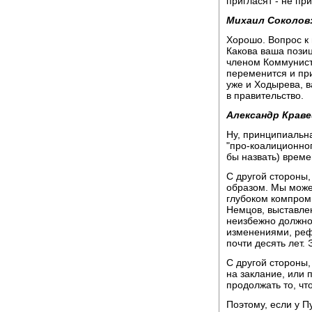
пригласят - не при
Михаил Соколов
Хорошо. Вопрос к
Какова ваша позиц
членом Коммунист
переменится и при
уже и Ходырева, в
в правительство.
Александр Краве
Ну, принципиальна
"про-коалиционног
бы назвать) време
С другой стороны
образом. Мы може
глубоком компроми
Немцов, выставлен
неизбежно должно
изменениями, реф
почти десять лет.
С другой стороны,
на заклание, или 
продолжать то, чт
Поэтому, если у П