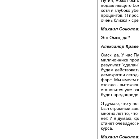
Путин, может быть
подавляющего бол
хотя я глубоко уб
процентов. Я прос
очень близки к сре
Михаил Соколов
Это Омск, да?
Александр Краве
Омск, да. У нас П
миллионнике проиг
результат "сделан
будем действоват
демократии сегодн
фарс. Мы имеем п
отсюда - вытекаю
становится уже во
будет предопредел
Я думаю, что у не
был огромный запа
многих лет то, чт
нет. И я думаю, к
станет очевидно: 
курса.
Михаил Соколов