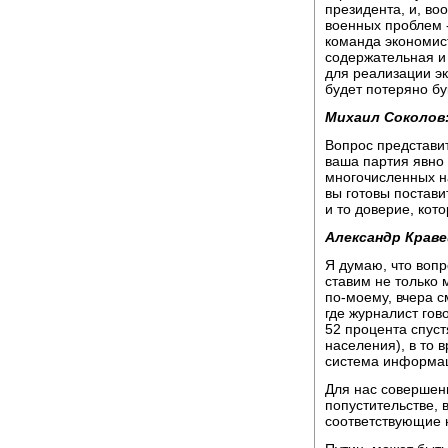
президента, и, во
военных проблем -
команда экономист
содержательная и 
для реализации э
будет потеряно бу
Михаил Соколов
Вопрос представи
ваша партия явно
многочисленных н
вы готовы постав
и то доверие, кот
Александр Краве
Я думаю, что воп
ставим не только 
по-моему, вчера 
где журналист гов
52 процента спуст
населения), в то 
система информац
Для нас совершенн
попустительстве, 
соответствующие 