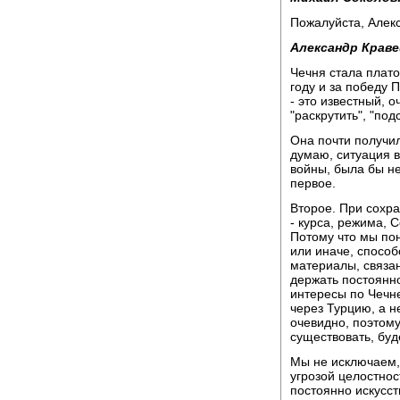
Пожалуйста, Алек
Александр Краве
Чечня стала плато
году и за победу 
- это известный, 
"раскрутить", "под
Она почти получил
думаю, ситуация в
войны, была бы не
первое.
Второе. При сохр
- курса, режима, С
Потому что мы пон
или иначе, способс
материалы, связа
держать постоянн
интересы по Чечне
через Турцию, а н
очевидно, поэтому
существовать, буд
Мы не исключаем, 
угрозой целостнос
постоянно искусст