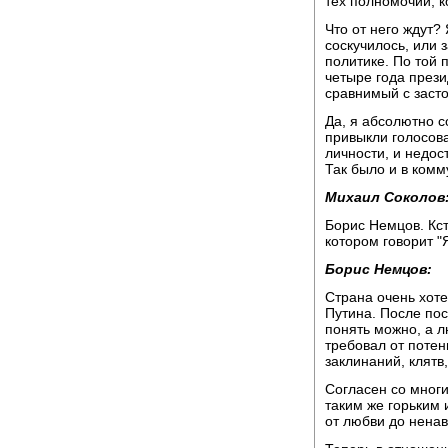
тех полномочий, к
Что от него ждут?
соскучилось, или 
политике. По той п
четыре года прези
сравнимый с заст
Да, я абсолютно с
привыкли голосова
личности, и недос
Так было и в комм
Михаил Соколов
Борис Немцов. Кст
котором говорит "
Борис Немцов:
Страна очень хот
Путина. После по
понять можно, а л
требовал от потен
заклинаний, клятв
Согласен со мног
таким же горьким 
от любви до ненави