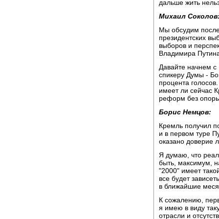
дальше жить нельз
Михаил Соколов
Мы обсудим после
президентских вы
выборов и перспе
Владимира Путина
Давайте начнем с 
спикеру Думы - Б
процента голосов.
имеет ли сейчас 
реформ без опоры 
Борис Немцов:
Кремль получил п
и в первом туре П
оказано доверие л
Я думаю, что реал
быть, максимум, н
"2000" имеет тако
все будет зависе
в ближайшие меся
К сожалению, пер
я имею в виду та
отрасли и отсутст