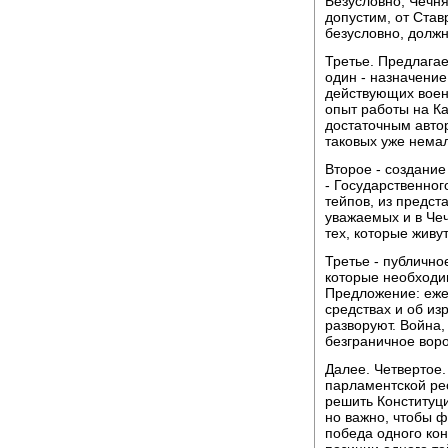
Безусловно, Чечня
допустим, от Став
безусловно, должн
Третье. Предлагае
один - назначение
действующих воен
опыт работы на К
достаточным автор
таковых уже нема
Второе - создание
- Государственног
тейпов, из предст
уважаемых и в Чеч
тех, которые живу
Третье - публично
которые необходи
Предложение: еже
средствах и об из
разворуют. Война, 
безграничное воро
Далее. Четвертое.
парламентской рес
решить Конституци
но важно, чтобы ф
победа одного кон