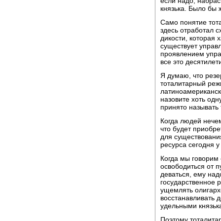
если надо, набрас
князька. Было бы 
Само понятие тот
здесь отработал сх
дикости, которая 
существует управл
проявлением упра
все это десятилет
Я думаю, что резе
тоталитарный реж
латиноамериканско
назовите хоть одн
принято называть 
Когда людей нечем
что будет приобр
для существования
ресурса сегодня у
Когда мы говорим 
освободиться от п
деваться, ему над
государственное р
ущемлять олигарх
восстанавливать д
удельными князька
Поэтому тоталитар