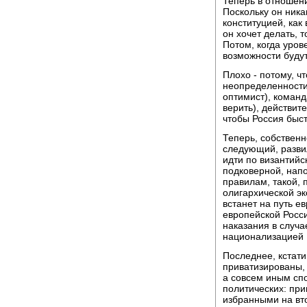
Теперь в отношени
Поскольку он никак
конституцией, как 
он хочет делать, т
Потом, когда уров
возможности будут
Плохо - потому, ч
неопределенности.
оптимист), команд
верить), действит
чтобы Россия быст
Теперь, собственн
следующий, разви
идти по византийс
подковерной, напо
правилам, такой,
олигархической эко
встанет на путь ев
европейской Росси
наказания в случа
национализацией 
Последнее, кстати
приватизированы, и
а совсем иным сп
политических: при
избранными на вт