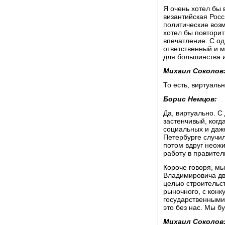
Я очень хотел бы 
византийская Росси
политические воз
хотел бы повторит
впечатление. С од
ответственный и м
для большинства 
Михаил Соколов
То есть, виртуальн
Борис Немцов:
Да, виртуально. С
застенчивый, когд
социальных и даже
Петербурге случил
потом вдруг неож
работу в правител
Короче говоря, м
Владимировича дв
целью строительст
рыночного, с кон
государственными 
это без нас. Мы б
Михаил Соколов