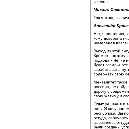
с колен.
Михаил Соколов
Так что же, вы нич
Александр Краве
Нет, я повторяю, ч
кому доверена гиг
немереная власть
Выход из этой си
Кремле - потому ч
подхода к Чечне н
будет возможность
зарабатывать, ну,
содержать свою с
Менталитет таков 
россиян, не пойдет
дорогу с совреме
свою Фатиму и св
Опыт решения и во
есть. Я хочу напо
республика. Вы по
оттуда, вернулось
вывозилось оттуда
были созданы усло