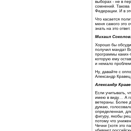
выборах - не в пер
сомнений. Такова
Федерации. И в эт
Что касается полит
меня самого это о
знать на это ответ.
Михаил Соколов
Хорошо бы обсудит
получил мандат В
программы каких-т
которую ему остав
и немало пробле
Ну, давайте с опп
Александр Кравец
Александр Краве
Если учитывать, чт
имею в виду.... А
ветераны. Более д
думаю, голосовала
определенная, дл
фигуру, якобы ре
потому что униже
Чечни (хотя это п
убивают российски