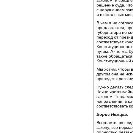
законом. К сожале
решение суда, что
с нарушением зак
и в остальных мес
В чем я не согла
предлагаются, про
губернатора не соо
переход от прези
соответствует кон
Конституционного 
путем. А что мы б
также обращаться 
Конституционный 
Мы хотим, чтобы в
другом она не исп
приведет к развал
Нужно делать сле
Чечне чрезвычайно
законом. Тогда мо
направлении, в ко
соответствовать к
Борис Немцов:
Вы знаете, вот, сид
закону, все норма
полностью беззако