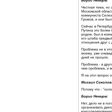
Борис Немцов:
Честная тема, но э
Московской облас
коммуниста Селез
Громов, и они был
Сейчас в Петербур
Путина это более 
родом, был в кома
его штаба предвыб
отношения друг с 
Проблема не в этом
моему, уже очевид
дней не прошло.
Проблема - в друг
чем проблема, и в
Я на этот вопрос 
Михаил Соколов
Потому что - "хол
Борис Немцов:
Нет, дело не в пог
организовать дикт
консолидированно