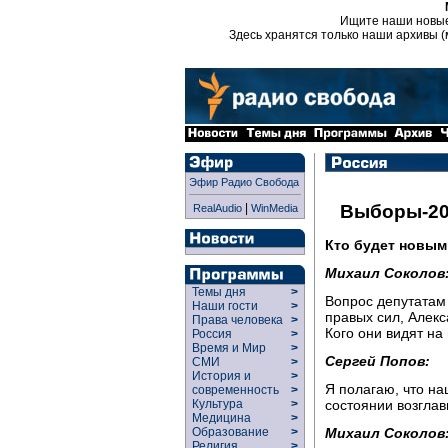
Ищите наши новы
Здесь хранятся только наши архивы (
Эфир Радио Свобода
|
Выборы-20
RealAudio
WinMedia
Кто будет новы
Михаил Соколов
Темы дня
>
Вопрос депутатам
Наши гости
>
правых сил, Алекс
Права человека
>
Кого они видят на
Россия
>
Время и Мир
>
Сергей Попов:
СМИ
>
История и
>
Я полагаю, что на
современность
>
состоянии возглав
Культура
>
Медицина
>
Михаил Соколов
Образование
>
Религия
>