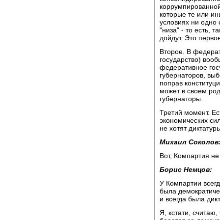
коррумпированной 
которые те или ин
условиях ни одно
"низа" - то есть, 
дойдут. Это перво
Второе. В федера
государство) вооб
федеративное госу
губернаторов, выб
поправ конституци
может в своем ро
губернаторы.
Третий момент. Ес
экономических сил
не хотят диктатур
Михаил Соколов
Вот, Компартия не 
Борис Немцов:
У Компартии всегд
была демократичес
и всегда была дикт
Я, кстати, считаю