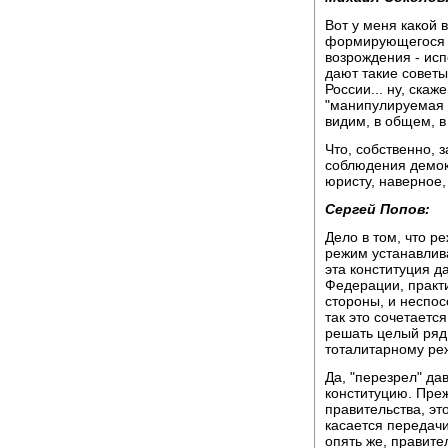
Вот у меня какой 
формирующегося р
возрождения - ис
дают такие советы
России... ну, скаж
"манипулируемая 
видим, в общем, в
Что, собственно, з
соблюдения демокр
юристу, наверное,
Сергей Попов:
Дело в том, что р
режим устанавлива
эта конституция д
Федерации, практ
стороны, и неспос
так это сочетаетс
решать целый ряд 
тоталитарному ре
Да, "перезрел" да
конституцию. Преж
правительства, эт
касается передачи
опять же, правител