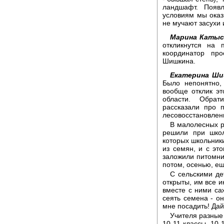
ландшафт. Появл
условиям мы оказ
не мучают засухи 
Марина Катыс
откликнутся на 
координатор про
Шишкина.
Екатерина Ши
Было непонятно, 
вообще отклик эт
области. Обрат
рассказали про 
лесовосстановлен
В малолесных р
решили при школ
которых школьник
из семян, и с эт
заложили питомник
потом, осенью, ещ
С сельскими де
открыты, им все и
вместе с ними саж
сеять семена - он
мне посадить! Дай
Учителя разные 
10-11 классы. 10-