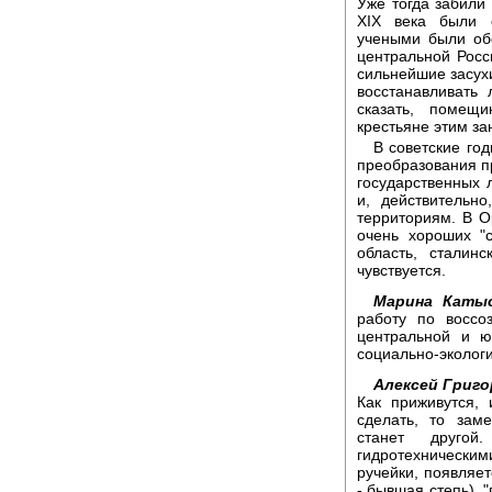
Уже тогда забили 
XIX века были 
учеными были об
центральной Росс
сильнейшие засух
восстанавливать
сказать, помещ
крестьяне этим за
В советские го
преобразования пр
государственных 
и, действительн
территориям. В О
очень хороших "
область, сталин
чувствуется.
Марина Катыс
работу по воссо
центральной и ю
социально-экологи
Алексей Григо
Как приживутся, 
сделать, то зам
станет друго
гидротехнически
ручейки, появляет
- бывшая степь), 