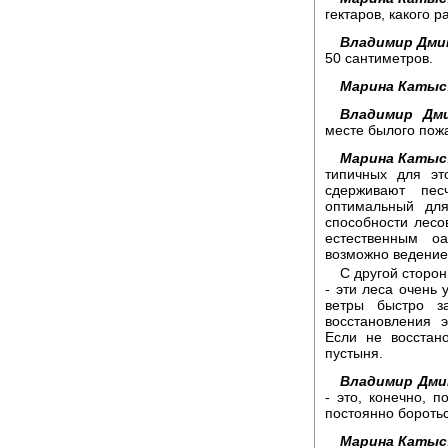
гектаров, какого 
Владимир Дми
50 сантиметров.
Марина Катыс
Владимир Дм
месте былого пож
Марина Катыс
типичных для эт
сдерживают пес
оптимальный для
способности лесо
естественным о
возможно ведение 
С другой сторон
- эти леса очень
ветры быстро з
восстановления 
Если не восстан
пустыня.
Владимир Дми
- это, конечно, 
постоянно боротьс
Марина Катыс