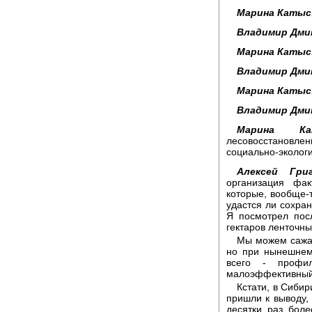
Марина Катыс
Владимир Дми
Марина Катыс
Владимир Дми
Марина Катыс
Владимир Дми
Марина Ка
лесовосстановл
социально-экологи
Алексей Григ
организация фа
которые, вообще-т
удастся ли сохран
Я посмотрел пос
гектаров ленточны
Мы можем сажат
но при нынешнем
всего - профи
малоэффективный
Кстати, в Сиби
пришли к выводу, 
десятки раз бол