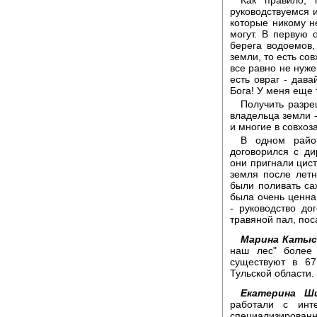
руководствуемся 
которые никому н
могут. В первую 
берега водоемов,
земли, то есть сов
все равно не нуже
есть овраг - дава
Бога! У меня еще т
Получить разре
владельца земли -
и многие в совхоз
В одном райо
договорился с ди
они пригнали цист
земля после лет
были поливать са
была очень ценна.
- руководство до
травяной пал, пос
Марина Катыс
наш лес" более 
существуют в 67
Тульской области.
Екатерина Ш
работали с инт
специализирован