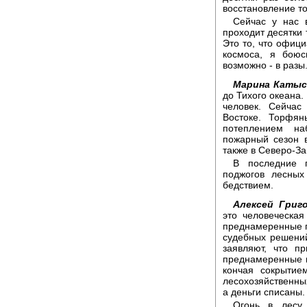
восстановление то
Сейчас у нас 
проходит десятки т
Это то, что офици
космоса, я боюс
возможно - в разы
Марина Катыс
до Тихого океана.
человек. Сейчас
Востоке. Торфя
потеплением на
пожарный сезон 
также в Северо-З
В последние 
поджогов лесных
бедствием.
Алексей Григо
это человеческая
преднамеренные п
судебных решений
заявляют, что п
преднамеренные по
кончая сокрытие
лесохозяйственных
а деньги списаны.
Огонь в лесу 