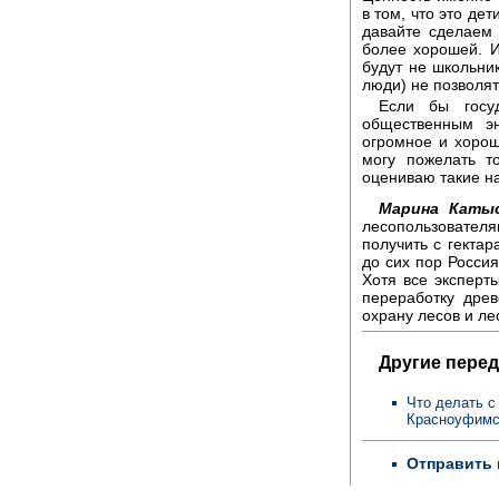
в том, что это дет
давайте сделаем
более хорошей. И
будут не школьни
люди) не позволят
Если бы госу
общественным э
огромное и хорош
могу пожелать т
оцениваю такие н
Марина Катыс
лесопользовател
получить с гектар
до сих пор Россия
Хотя все эксперт
переработку древ
охрану лесов и ле
Другие перед
Что делать с
Красноуфимс
Отправить 