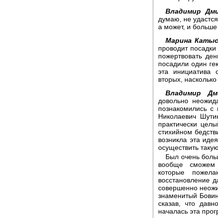
Владимир Дми
думаю, не удастся
а может, и больше 
Марина Катыс
проводит посадки
пожертвовать ден
посадили один гек
эта инициатива 
вторых, насколько
Владимир Дм
довольно неожид
познакомились с
Николаевич Шути
практически целы
стихийном бедстви
возникла эта иде
осуществить таку
Был очень боль
вообще сможем 
которые пожела
восстановление д
совершенно неожи
знаменитый Бовин
сказав, что дав
началась эта про