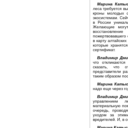
Марина Катыс
леса требуется вы
кроны молодых с
экосистемам. Се
в России уникал
Желающие могут
восстановлени
пожертвовавшего 
в карту алтайских
которые хранятся
сертификат.
Владимир Дми
что откликаются
сказать, что о
представители р
таким образом пос
Марина Катыс
надо еще через го
Владимир Дми
управлением л
материальную пом
очередь, провод
уходом за этим
вредителей. И, в 
Марина Катыс