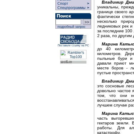
Владимир Дми
Спорт
>
уникальны, прежде
Спецпрограммы
>
границе своего а
фактически степн
несколько прир
ледниковых рек и
подробный запрос
за последние 100 
2 раза, по другим 
Марина Катыс
Поставьте ссылку на РС
до 40 километр
километров. Де
пыльные бури и
давали приют мн
месте боров - л
пустые пространст
Владимир Дми
это сосновые леса
довольно частое 
том, что они н
восстанавливатьс
лучшем случае раз
Марина Катыс
часть выгоревши
гектаров земли. 
работы. Для ал
катастрофу.