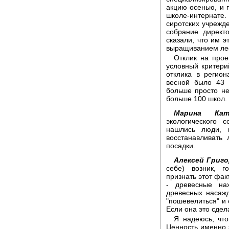
акцию осенью, и 
школе-интернате.
сиротских учрежде
собрание директ
сказали, что им э
выращиванием лес
Отклик на прое
условный критерий
отклика в регион
весной было 43 
больше просто не
больше 100 школ. 
Марина Кат
экологического 
нашлись люди, 
восстанавливать 
посадки.
Алексей Григо
себе) возник, г
признать этот факт
- древесные нах
древесных насаж
"пошевелиться" и 
Если она это сдел
Я надеюсь, что
Ценность именно э