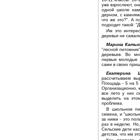
уже взрослеют, он
одной школе нам
дерном, с камнями
что же это?". А п
подходит такой: "
Им это интерес
деревья не сажали
Марина Катыс
"лесной питомник"
деревьев. Во мн
первые молодые л
сами в своих при
Екатерина Ш
рассчитываем вы
Площадь - 5 на 5 
Организационно, ка
все лето у них с
выделить на это
проблема.
В школьном пит
семена, и "школь
за ними - это пол
раз в неделю. Но,
Сельские дети нас
детства, что им эт
Как правило,