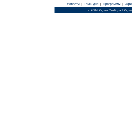
Новости
Темы дня
Программы
Эфи
|
|
|
c 2004 Радио Свобода / Ради