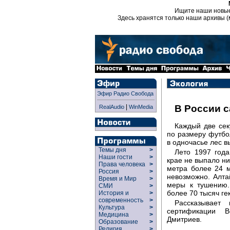
Ищите наши новы
Здесь хранятся только наши архивы (
Эфир Радио Свобода
|
В России 
RealAudio
WinMedia
Каждый две сек
по размеру футбол
в одночасье лес в
Темы дня
>
Лето 1997 год
Наши гости
>
крае не выпало ни
Права человека
>
метра более 24 м
Россия
>
невозможно. Алт
Время и Мир
>
меры к тушению.
СМИ
>
более 70 тысяч ге
История и
>
современность
>
Рассказывает
Культура
>
сертификации 
Медицина
>
Дмитриев.
Образование
>
Религия
>