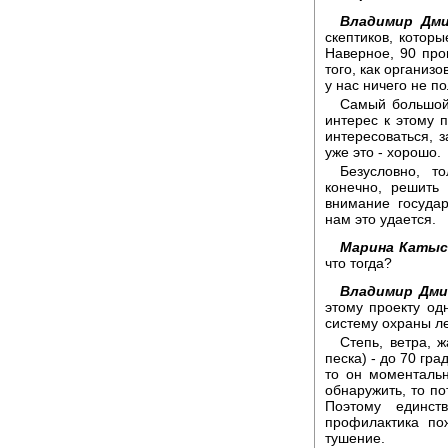
Владимир Дми
скептиков, которы
Наверное, 90 про
того, как организо
у нас ничего не по
Самый большой 
интерес к этому 
интересоваться, з
уже это - хорошо.
Безусловно, т
конечно, решить
внимание государ
нам это удается.
Марина Катыс
что тогда?
Владимир Дми
этому проекту од
систему охраны ле
Степь, ветра, 
песка) - до 70 гра
то он моментальн
обнаружить, то по
Поэтому единст
профилактика по
тушение.