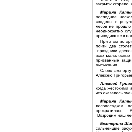
закрыть: сгорело! 
Марина Каты
последние неско
сведены в резуль
лесов не прошло 
неоднократно слу
приводившие к по
При этом истор
почти два столе
"праздники древон
всех малолесных 
призванные защи
высыхания.
Слово эксперту
Алексею Григорьев
Алексей Григо
когда жестокими 
что оказалось оч
Марина Каты
лесопосадкам п
прекратилась. 
"Возродим наш ле
Екатерина Ши
сильнейшие засу