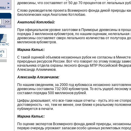
древесины, что составляет от 50 до 70 процентов от легальных руб
>
ммы
>
Слово руководителю проекта Всемирного фонда дикой природы ка
биологических наук Анатолию Котлобаю.
Анатолий Котлобай:
прос
При официальном уровне заготовки в Приморье древесины в прош
порядка 3 миллионов кубометров, по нашим оценкам, нелегальная 
древесины составляет сверх легального количества от полутора до
миллионов кубометров.
у на РС
Марина Катыс:
С такой оценкой объемов незаконных рубок не согласны в Министе
природных ресурсов России. Вот что говорит по этому поводу заме
начальника отдела охраны лесного фонда МПР Российской Федер
Александр Алхимчиков.
Александр Алхимчиков:
По нашим сведениям, за 2000 год кубомасса незаконно заготовлен
древесины составила 732 000 кубометров. То есть ущерб лесному 
составил порядка 500 миллионов рублей.
Цифры доказывают, что все-таки наши отчеты - пусть это не стопр
достоверность - но, тем не менее, они ближе к реальному положени
публикуется в печати.
Марина Катыс:
По оценке экспертов Всемирного фонда дикой природы, незаконны
первую очередь угрожают запасам особо ценных реликтовых пород