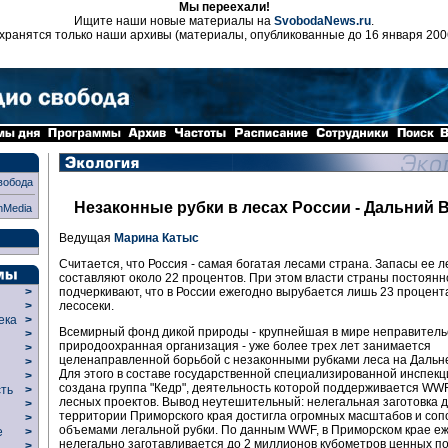
Мы переехали!
Ищите наши новые материалы на
SvobodaNews.ru
.
хранятся только наши архивы (материалы, опубликованные до 16 января 200
вобода
Незаконные рубки в лесах России - Дальний 
nMedia
Ведущая
Марина Катыс
Считается, что Россия - самая богатая лесами страна. Запасы ее л
составляют около 22 процентов. При этом власти страны постоянн
подчеркивают, что в России ежегодно вырубается лишь 23 процент
>
лесосеки.
>
века
>
Всемирный фонд дикой природы - крупнейшая в мире неправител
>
природоохранная организация - уже более трех лет занимается
р
>
целенаправленной борьбой с незаконными рубками леса на Дальн
>
Для этого в составе государственной специализированной инспекци
>
создана группа "Кедр", деятельность которой поддерживается WWF
сть
>
лесных проектов. Вывод неутешительный: нелегальная заготовка 
>
территории Приморского края достигла огромных масштабов и соп
>
объемами легальной рубки. По данным WWF, в Приморском крае е
ие
>
нелегально заготавливается до 2 миллионов кубометров ценных п
>