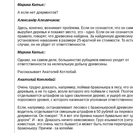
Марина Катыс:
А если нет документов?
Александр Алхимчиков:
Здесь, конечно, возникает проблема. Если он сознается, что он са
вырубил деревья и покажет место, это - одно. Если он не сознается..
правило, говорят, что древесина найдена. За найденную древесину
установлено наказание в размере 25-кратной ее стоимости. То ест
случае, он не уйдет от ответственности.
Марина Катыс:
Однако, на самом деле, большинство рубщиков именно уходят от
ответственности за нелегальную добычу древесины.
Рассказывает Анатолий Котлобай.
Анатолий Котлобай:
Очень трудно доказать, например, поймав браконьера в лесу, что о
деревьев, а не то одно, возле которого его поймали с пилой. Поэто
отделывается штрафом за одно сваленное дерево, и ущерб не дох
порогового уровня, с которого начинается уголовная ответственнос
Если, например, останавливают лесовоз с браконьерской древесин
водитель отделывается смешным штрафом в 50 рублей за перевозк
документов. Он говорит: "А я вот эти бревна нашел буквально вот з
дороги". И - все. Доказать ничего невозможно. Груз изымается (сит
известная, это очень часто бывает) и может быть потом перепрода
браконьеру. Причем - за копейки.