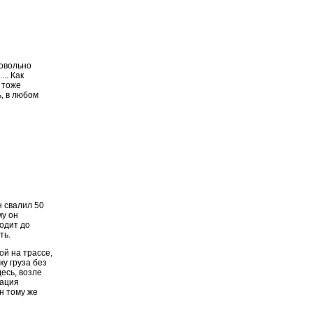
мовольно
.. Как
 тоже
ь, в любом
н свалил 50
му он
одит до
ть.
ой на трассе,
у груза без
десь, возле
уация
н тому же