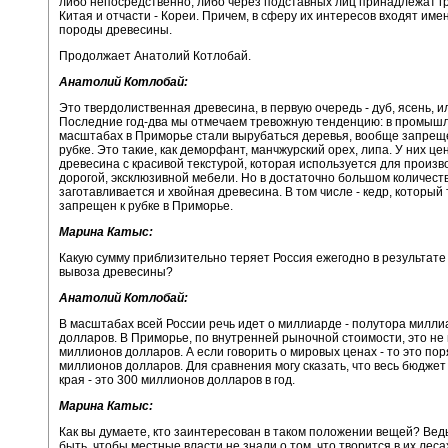
либо непосредственно, либо через подставных лиц принадлежат 
Китая и отчасти - Кореи. Причем, в сферу их интересов входят им
породы древесины.
Продолжает Анатолий Котлобай.
Анатолий Котлобай:
Это твердолиственная древесина, в первую очередь - дуб, ясень, и
Последние год-два мы отмечаем тревожную тенденцию: в промыш
масштабах в Приморье стали вырубаться деревья, вообще запрещ
рубке. Это такие, как деморфант, манчжурский орех, липа. У них це
древесина с красивой текстурой, которая используется для произв
дорогой, эксклюзивной мебели. Но в достаточно большом количест
заготавливается и хвойная древесина. В том числе - кедр, который
запрещен к рубке в Приморье.
Марина Катыс:
Какую сумму приблизительно теряет Россия ежегодно в результате
вывоза древесины?
Анатолий Котлобай:
В масштабах всей России речь идет о миллиарде - полутора милли
долларов. В Приморье, по внутренней рыночной стоимости, это не
миллионов долларов. А если говорить о мировых ценах - то это по
миллионов долларов. Для сравнения могу сказать, что весь бюдже
края - это 300 миллионов долларов в год.
Марина Катыс:
Как вы думаете, кто заинтересован в таком положении вещей? Вед
быть, чтобы местные власти не знали о том, что творится в их леса