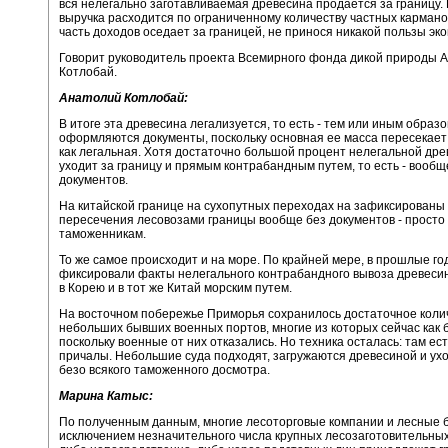
вся нелегально заготавливаемая древесина продается за границу.
выручка расходится по ограниченному количеству частных кармано
часть доходов оседает за границей, не принося никакой пользы эко
Говорит руководитель проекта Всемирного фонда дикой природы 
Котлобай.
Анатолий Котлобай:
В итоге эта древесина легализуется, то есть - тем или иным образ
оформляются документы, поскольку основная ее масса пересекает 
как легальная. Хотя достаточно большой процент нелегальной др
уходит за границу и прямым контрабандным путем, то есть - вообщ
документов.
На китайской границе на сухопутных переходах на зафиксированы
пересечения лесовозами границы вообще без документов - просто 
таможенникам.
То же самое происходит и на море. По крайней мере, в прошлые г
фиксировали факты нелегального контрабандного вывоза древеси
в Корею и в тот же Китай морским путем.
На восточном побережье Приморья сохранилось достаточное коли
небольших бывших военных портов, многие из которых сейчас как 
поскольку военные от них отказались. Но техника осталась: там ест
причалы. Небольшие суда подходят, загружаются древесиной и ухо
безо всякого таможенного досмотра.
Марина Катыс:
По полученным данным, многие лесоторговые компании и лесные б
исключением незначительного числа крупных лесозаготовительных