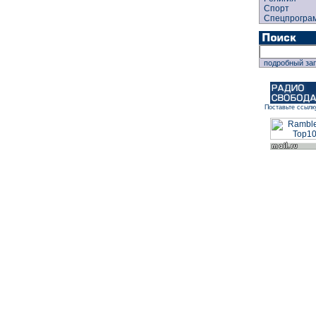
Спорт
Спецпрогра
подробный за
Поставьте ссылк