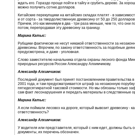
ждать его. Гораздо проще пойти в тайгу и срубить дерево. За хоро
можно получить сотню долларов.
Китайские перекупщики на китайских складах платят - в зависимост
и от сорта - за твердолиственную древесину от 50 до 250 долларов
Причем, это как минимум в два - три раза меньше, чем то, что они 
потом, перепродавая эту древесину за границу.
Марина Катыс:
Рубщики фактически не несут никакой ответственности за незакон
древесины. Впрочем, по закону ответственность за подобные деян
предусмотрена, и даже - уголовная.
Слово заместителю начальника отдела охраны лесного фонда Ми
природных ресурсов России Александру Алхимчикову.
Александр Алхимчиков:
Последний документ был принят постановлением правительства в
2001 года, и там предусматривается штраф за незаконную порубку
пятидесятикратной таксовой стоимости. Но мы обязаны только за
сам факт лесонарушения и передать материалы в следственные о
Марина Катыс:
А если поймали лесовоз на дороге, который вывозит древесину - ка
ответственность?
Александр Алхимчиков:
У водителя или представителя, который с ним едет, должны быть
документы, их перечень обозначен.