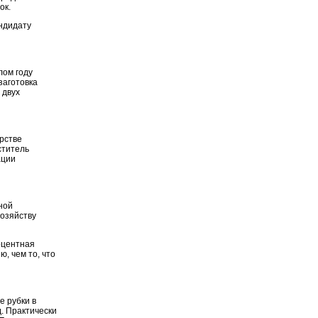
ок.
ндидату
лом году
заготовка
 двух
рстве
ститель
ации
ной
хозяйству
оцентная
ю, чем то, что
е рубки в
. Практически