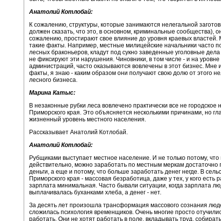
Анатолий Котлобай:
К сожалению, структуры, которые занимаются нелегальной заготовк
должен сказать, что это, в основном, криминальные сообщества), он
сожалению, простирают свое влияние до уровня краевых властей.
такие факты. Например, местные милицейские начальники часто 
лесных браконьеров, кладут под сукно заведенные уголовные дела
не фиксируют эти нарушения. Чиновники, в том числе - и на уровн
администраций, часто оказываются вовлечены в этот бизнес. Мне 
факты, я знаю - каким образом они получают свою долю от этого н
лесного бизнеса.
Марина Катыс:
В незаконные рубки леса вовлечено практически все не городское
Приморского края. Это объясняется несколькими причинами, но гла
жизненный уровень местного населения.
Рассказывает Анатолий Котлобай.
Анатолий Котлобай:
Рубщиками выступает местное население. И не только потому, что 
действительно, можно заработать по местным меркам достаточно
деньги, а еще и потому, что больше заработать денег негде. В сель
Приморского края - массовая безработица, даже у тех, у кого есть р
зарплата минимальная. Часто бывали ситуации, когда зарплата л
выплачивалась буханками хлеба, а денег - нет.
За десять лет произошла трансформация массового сознания люде
сложилась психология временщиков. Очень многие просто отучили
работать. Они не хотят работать в поле, вкладывать труд, собират