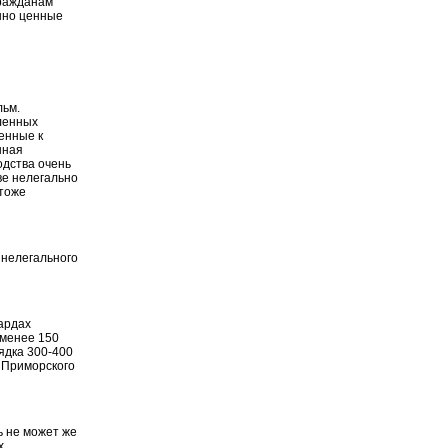
гражданам
енно ценные
льм.
ленных
енные к
нная
одства очень
ве нелегально
 тоже
 нелегального
ардах
 менее 150
рядка 300-400
т Приморского
ь не может же
х.