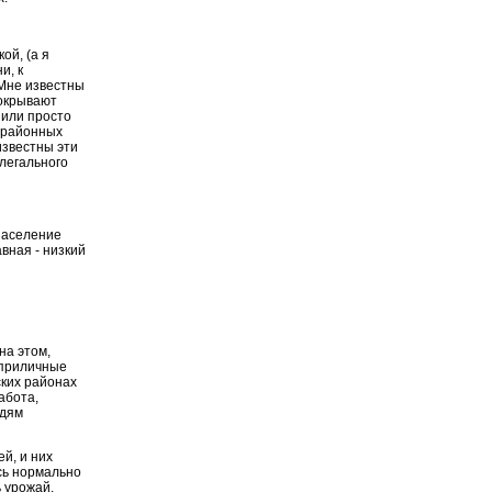
ой, (а я
и, к
 Мне известны
покрывают
 или просто
е районных
известны эти
елегального
 население
вная - низкий
на этом,
 приличные
ских районах
абота,
юдям
й, и них
сь нормально
ь урожай,