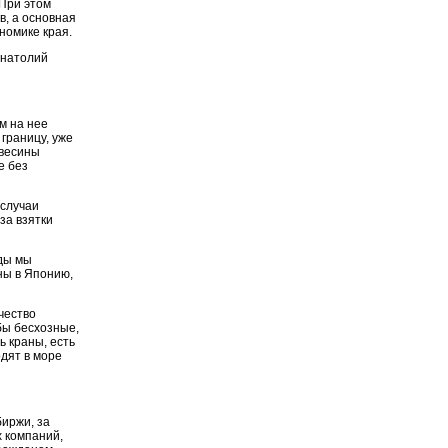
 При этом
в, а основная
номике края.
Анатолий
ом на нее
границу, уже
евесины
е без
 случаи
за взятки
оды мы
ны в Японию,
чество
бы бесхозные,
ь краны, есть
дят в море
иржи, за
 компаний,