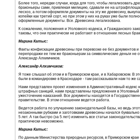
Более того, нередки случаи, когда для того, чтобы легализовать дре
браконьеры сами, привлекая милицию, сдавали ее на штрафплощад
лесхоз, а потом оформляли документы на эту же древесину, выкупа
копейки как третий сорт, но при этом у них на руках уже были полн
оформленные документы. Все. Древесина легализована.
К сожалению, положения и Уголовного кодекса, и Гражданского зак
таковы, что они практически не работают в отношении лесных бра
Марина Катыс:
Факты конфискации древесины при перевозке ее без документов 
перепродажи ее тем же браконьерам за символические деньги не о
Александр Алхимчиков.
Александр Алхимчиков:
Я тоже слышал об этом и в Приморском крае, и в Хабаровском. В эт
были в командировке в Краснодаре - там рассказывали нам то же с
Нами представлен проект изменения в Административный кодекс 
штрафных санкций, нами представлены предложения в Уголовный 
ужесточению наказаний. Все документы находятся в Государственн
правительстве. В этом отношении ведется работа.
Ведется работа по улучшению законодательной базы, но ведь этот
незаконными рубками и заготовками древесины начался буквально
5 лет. А так быстро (за 5 лет) изменить все статьи законодательства
практически невозможно.
Марина Катыс:
По данным Министерства природных ресурсов, в Приморском крае