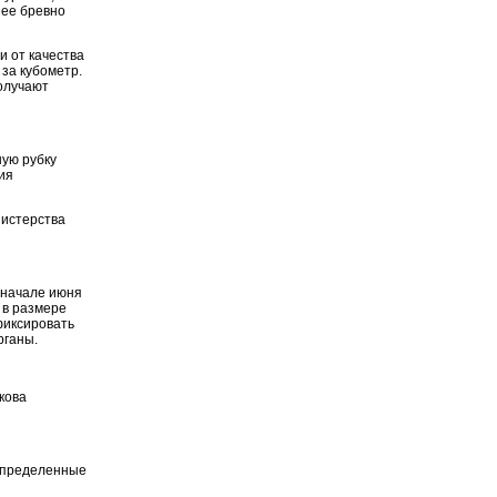
шее бревно
и от качества
 за кубометр.
получают
ную рубку
ия
нистерства
 начале июня
 в размере
фиксировать
рганы.
кова
 определенные