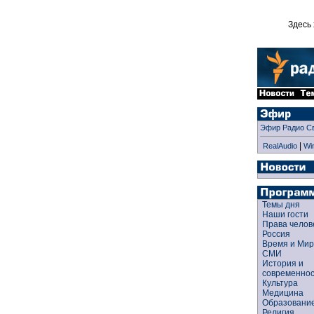
Здесь 
Эфир Радио С
|
RealAudio
Wi
Темы дня
Наши гости
Права чело
Россия
Время и Ми
СМИ
История и
современно
Культура
Медицина
Образован
Религия