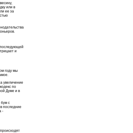
весину,
ку или в
ли ее за
остью
онодательства
коньеров.
и последующей
трицает и
ом году мы
амое.
на увеличение
кодекс по
ой Думе и в
 бум с
 в последние
 -
 происходят