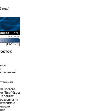
6 года)
6.8.2026
[19-10-01]
Восток
есов
о
а расчетной
ьственная
ем Востоке.
и "Тигр" была
 в рамках
древесины на
оставима с
жегодно
ород