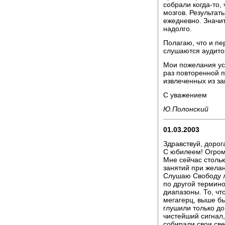
собрали когда-то,
мозгов. Результат
ежедневно. Значит
надолго.
Полагаю, что и пе
слушаются аудито
Мои пожелания усп
раз повторенной 
извлеченных из за
С уважением
Ю.Полонский
01.03.2003
Здравствуй, дорог
С юбилеем! Огром
Мне сейчас стольк
занятий при желан
Слушаю Свободу л
по другой термино
диапазоны. То, чт
мегагерц, выше бы
глушили только до 
чистейший сигнал,
собирали свои св