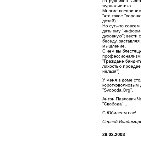
сотрудников "Своб
журналистика.
Многие воспринима
"что такое "хорошо
детей).
Но суть-то совсем 
дать ему "информ
духовную"; вест
беседу, заставляя
мышление.
С чем вы блестящ
профессионализм
"Граждане бандит
лихостью проедает
нельзя")
У меня в доме сто
коротковолновым 
"Svoboda.Org".
Антон Павлович Ч
"Свобода"...
С Юбилеем вас!
Сергей Владимир
28.02.2003