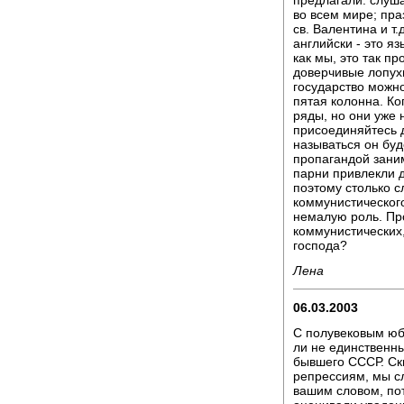
во всем мире; пра
св. Валентина и т.
английски - это я
как мы, это так пр
доверчивые лопухи
государство можно
пятая колонна. Ко
ряды, но они уже 
присоединяйтесь 
называться он бу
пропагандой зани
парни привлекли 
поэтому столько с
коммунистического
немалую роль. Пр
коммунистических,
господа?
Лена
06.03.2003
С полувековым юб
ли не единственн
бывшего СССР. Скв
репрессиям, мы с
вашим словом, пот