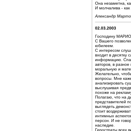
Она незаметна, ка
И молчалива - как
Александр Марто
02.03.2003
Господину МАРИО
С Вашего позволен
юбилеем.
С интересом слуш
входит в десятку 
информацию. Спас
авторов, в разное
моральную и мате
Желательно, чтоб
вопросы. Мне каже
анализировать су
выслушивая предв
похоже на рекламу
Полагаю, что на 
представителей по
выглядеть демонс
стоит воздерживат
интимных аспектов
персон. И не гово
наследие.
Геростраты всех 