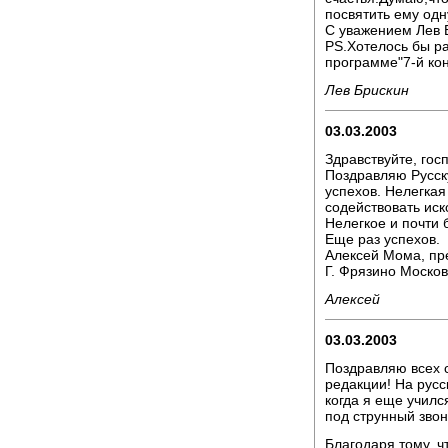
посвятить ему одн
С уважением Лев 
PS.Хотелось бы р
программе"7-й кон
Лев Брискин
03.03.2003
Здравствуйте, гос
Поздравляю Русску
успехов. Нелегкая 
содействовать иск
Нелегкое и почти 
Еще раз успехов.
Алексей Мома, пр
Г. Фрязино Москов
Алексей
03.03.2003
Поздравляю всех с
редакции! На русс
когда я еще училс
под струнный звон
Благодаря тому, ч