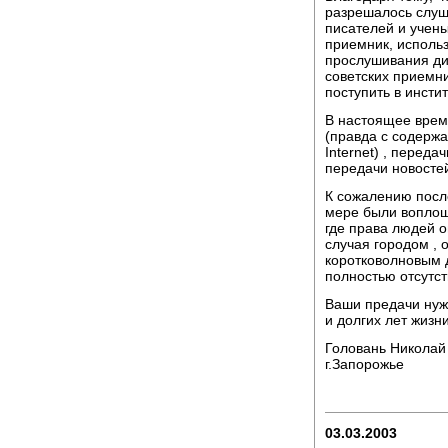
разрешалось слуша
писателей и учены
приемник, использ
прослушивания ди
советских приемн
поступить в инстит
В настоящее врем
(правда с содерж
Internet) , перед
передачи новостей
К сожалению посл
мере были воплощ
где права людей 
случая городом , 
коротковолновым 
полностью отсутст
Ваши предачи нуж
и долгих лет жизни
Головань Николай
г.Запорожье
03.03.2003