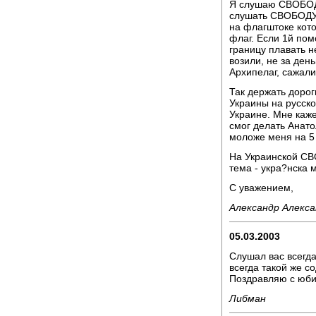
Я слушаю СВОБОДУ
слушать СВОБОДУ 
на флагштоке кот
флаг. Если 1й помо
границу плавать н
возили, не за день
Архипелаг, сажали
Так держать дорог
Украины на русско
Украине. Мне каже
смог делать Анато
моложе меня на 5 
На Украинской СВ
тема - укра?нска 
С уважением,
Александр Алекса
05.03.2003
Слушал вас всегда,
всегда такой же 
Поздравляю с юб
Либман