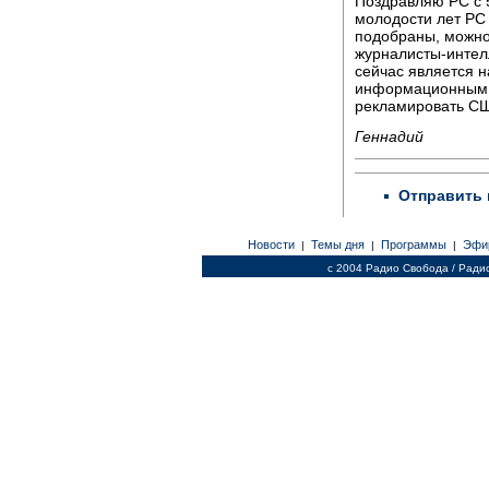
Поздравляю РС с 
молодости лет РС
подобраны, можно
журналисты-интел
сейчас является 
информационным р
рекламировать СШ
Геннадий
Отправить 
Новости
Темы дня
Программы
Эфи
|
|
|
c 2004 Радио Свобода / Ради