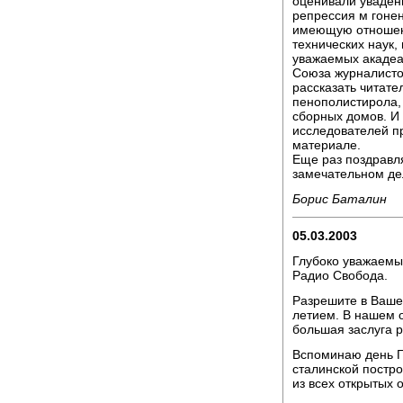
оценивали уваденн
репрессия м гонен
имеющую отношени
технических наук,
уважаемых акадеа
Союза журналистов
рассказать читате
пенополистирола, 
сборных домов. И 
исследователей пр
материале.
Еще раз поздравл
замечательном дел
Борис Баталин
05.03.2003
Глубоко уважаемы
Радио Свобода.
Разрешите в Ваше
летием. В нашем 
большая заслуга
Вспоминаю день Г
сталинской постро
из всех открытых о