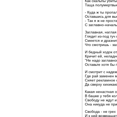
Как скальпы убит
Таща полумертвы
- Куда ж ты пропал
Оставшись для выс
- Так я ж не прост
С заглавно-началь
Заглавная, наглая
Глядит из-под туч
Смеется и дразнит:
Что смотришь - за
И бедный ходок о
Кричит ей, неладн
"Не надо заглавн
Оставьте хотя бы 
И смотрит с надеж
Где рай заменен 
Сияет рекламное 
Да сверху хихикаю
Какая ненастная 
В башке у тебя ко
Свободу не ждут и
Она никуда не при
Свобода - не грех 
И к ней возвращат