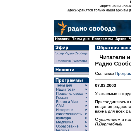
Ищите наши новы
Здесь хранятся только наши архивы (
Эфир Радио Свобода
Читатели 
|
RealAudio
WinMedia
Радио Свобо
См. также
Програ
07.03.2003
Темы дня
>
Наши гости
>
Уважаемые сотруд
Права человека
>
Россия
>
Присоединяюсь к 
Время и Мир
>
СМИ
>
вещания радиоста
История и
>
важна для всех В
современность
>
Культура
>
С уважением и н
Медицина
>
П.Вертебный
Образование
>
Религия
>