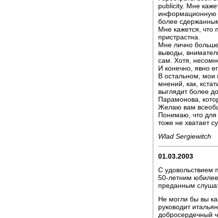
publicity. Мне каж
информационную п
более сдержанны
Мне кажется, что
пристрастна.
Мне лично больш
выводы, внимател
сам. Хотя, несомн
И конечно, явно ег
В остальном, мои 
мнений, как, кстат
выглядит более д
Парамонова, кото
Желаю вам всеоб
Понимаю, что для
тоже не хватает с
Wlad Sergiewitch
01.03.2003
С удовольствием 
50-летним юбилее
преданным слушат
Не могли бы вы ка
руководит итальян
добросердечный че