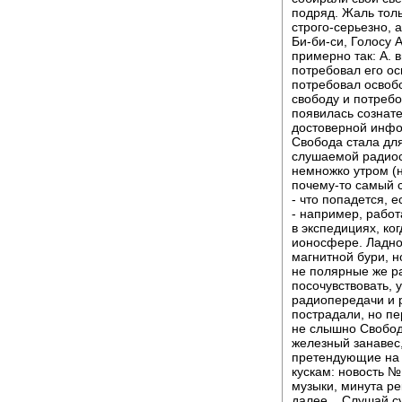
подряд. Жаль толь
строго-серьезно, 
Би-би-си, Голосу
примерно так: А. в
потребовал его ос
потребовал освобо
свободу и потребо
появилась сознате
достоверной инфор
Свобода стала дл
слушаемой радиос
немножко утром (но
почему-то самый 
- что попадется, 
- например, рабо
в экспедициях, ко
ионосфере. Ладно
магнитной бури, н
не полярные же р
посочувствовать, 
радиопередачи и р
пострадали, но пе
не слышно Свободы
железный занавес,
претендующие на 
кускам: новость №
музыки, минута ре
далее... Слушай су