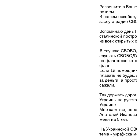
Разрешите в Ваше
летием.
В нашем освобожд
заслуга радио СВ
Вспоминаю день Г
сталинской постро
из всех открытых о
Я слушаю СВОБОДУ
слушать СВОБОДУ 
на флагштоке кот
флаг.
Если 1й помощник (
плавать не будешь
за деньги, а прост
сажали.
Так держать дорог
Украины на русско
Украине.
Мне кажется, пере
Анатолий Иванович
меня на 5 лет.
На Украинской СВ
тема - укра¦нска 