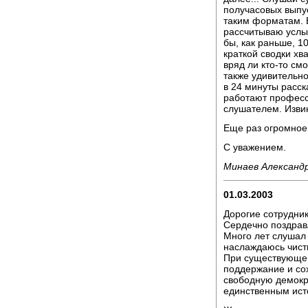
получасовых выпус
таким форматам. В
рассчитываю услы
бы, как раньше, 1
краткой сводки хв
вряд ли кто-то см
также удивительно
в 24 минуты расск
работают професс
слушателем. Извин
Еще раз огромное
С уважением.
Минаев Александ
01.03.2003
Дорогие сотрудни
Сердечно поздрав
Много лет слушал
наслаждаюсь чист
При существующей
поддержание и сох
свободную демокр
единственным ист