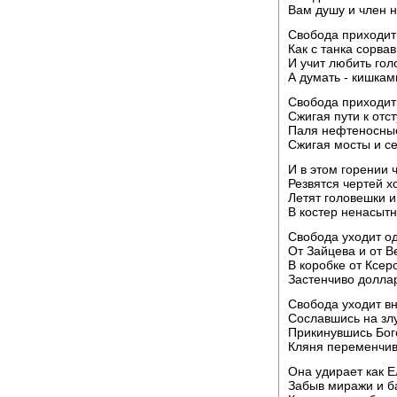
Вам душу и член н
Свобода приходит
Как с танка сорва
И учит любить гол
А думать - кишкам
Свобода приходит
Сжигая пути к отс
Паля нефтеносные
Сжигая мосты и с
И в этом горении 
Резвятся чертей х
Летят головешки и
В костер ненасыт
Свобода уходит о
От Зайцева и от В
В коробке от Ксеро
Застенчиво долла
Свобода уходит в
Сославшись на злу
Прикинувшись Бог
Кляня переменчив
Она удирает как Е
Забыв миражи и б