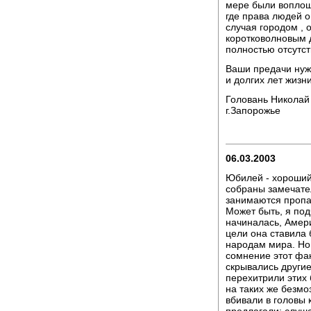
мере были воплощ
где права людей 
случая городом , 
коротковолновым 
полностью отсутст
Ваши предачи нуж
и долгих лет жизни
Головань Николай
г.Запорожье
06.03.2003
Юбилей - хороший
собраны замечате
занимаются пропа
Может быть, я под
начиналась, Амери
цели она ставила 
народам мира. Но
сомнение этот фа
скрывались другие
перехитрили этих 
на таких же безмо
вбивали в головы 
предлагали: слуш