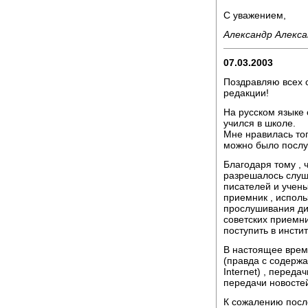
С уважением,
Александр Алекса
07.03.2003
Поздравляю всех с
редакции!
На русском языке 
учился в школе.
Мне нравилась тог
можно было послу
Благодаря тому , 
разрешалось слуша
писателей и учены
приемник , исполь
прослушивания диа
советских приемн
поступить в инстит
В настоящее врем
(правда с содерж
Internet) , перед
передачи новостей
К сожалению посл