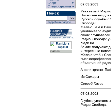
Спорт
>
07.03.2003
Спецпрограммы
>
Уважаемый Марио 
Позвольте поздрав
Русской службы с
подробный запрос
Свобода!
Желаю Вам и Ваши
увеличивало ауди
своих слушателей
Поставьте ссылку на РС
Радио Свобода: у
люди на
Земле получают д
интересные новос
Желаю чтобы Своб
высокопрофессион
объективной радио
А если кратко: Radio
Из Самары
Сергей Хазов
07.03.2003
Глубоко уважаемы
Радио Свобода.