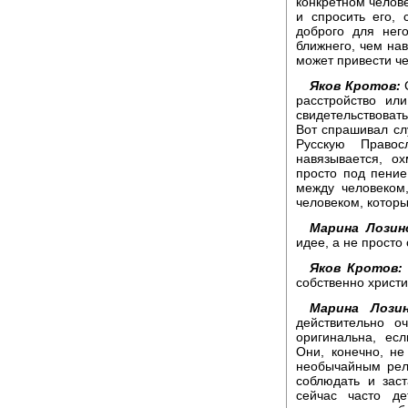
конкретном челове
и спросить его,
доброго для нег
ближнего, чем нав
может привести че
Яков Кротов:
С
расстройство ил
свидетельствовать
Вот спрашивал слу
Русскую Право
навязывается, о
просто под пение
между человеком,
человеком, которы
Марина Лозинс
идее, а не просто
Яков Кротов:
собственно христ
Марина Лозин
действительно о
оригинальна, ес
Они, конечно, не
необычайным рел
соблюдать и зас
сейчас часто д