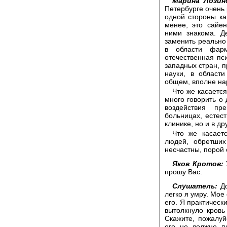
Марина Лозинс
Петербурге очень 
одной стороны к
менее, это сайен
ними знакома. Д
заменить реально
в области фарм
отечественная пси
западных стран, п
науки, в област
общем, вполне на
Что же касаетс
много говорить о 
воздействия пр
больницах, естес
клинике, но и в др
Что же касаетс
людей, обретших
несчастны, порой 
Яков Кротов:
У
прошу Вас.
Слушатель:
До
легко я умру. Мое
его. Я практическ
вытолкнуло кровь
Скажите, пожалуй
его не должно п