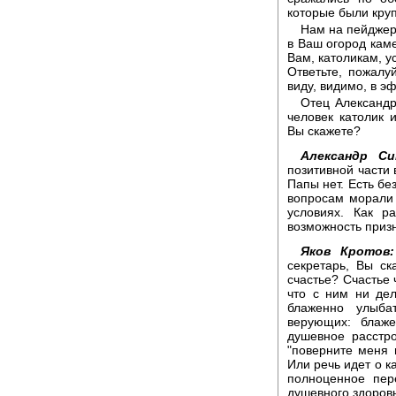
которые были кру
Нам на пейджер
в Ваш огород каме
Вам, католикам, 
Ответьте, пожалу
виду, видимо, в э
Отец Александр
человек католик и
Вы скажете?
Александр Си
позитивной части 
Папы нет. Есть б
вопросам морали 
условиях. Как р
возможность приз
Яков Кротов:
секретарь, Вы ск
счастье? Счастье 
что с ним ни дел
блаженно улыба
верующих: блаже
душевное расстро
"поверните меня 
Или речь идет о к
полноценное пер
душевного здоровь