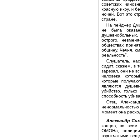
советских чинов
красную икру, и б
ночей. Вот это ст
стране.
На пейджер Дми
не была оказа
душевнобольных,
острого, невмен
обществах принят
общину. Чечня, см
реальность".
Слушатель, нас
сидит, скажем, в 
зарезал, они не вс
человека, котор
которые получаю
являются душев
убийство, только
способность убива
Отец Алексан
ненормальностью 
момент она расхо
Александр Сим
концов, во всем
ОМОНа, полиции
взрывчатыми веще