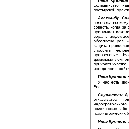
Яков Кротов:
Большинство на
пастырской практи
Александр Сим
человеку, всякому
совесть, когда за
принимает искаже
вера в жидомасо
абсолютно разны
защита православи
спросить чело
православие. Чел
движимый ложной 
приходят чувства,
иногда легче сойти
Яков Кротов:
Н
У нас есть зво
Вас.
Слушатель:
До
отказываться г
недобровольног
психические забо
психиатрических 
Яков Кротов:
С