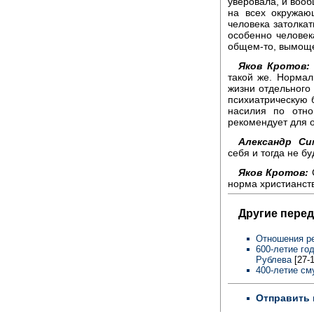
уверовала, и вооб
на всех окружающ
человека затолкат
особенно человек
общем-то, вымощен
Яков Кротов:
такой же. Нормал
жизни отдельного 
психиатрическую 
насилия по отно
рекомендует для 
Александр Си
себя и тогда не б
Яков Кротов:
С
норма христианст
Другие перед
Отношения ре
600-летие го
Рублева
[27-1
400-летие см
Отправить 