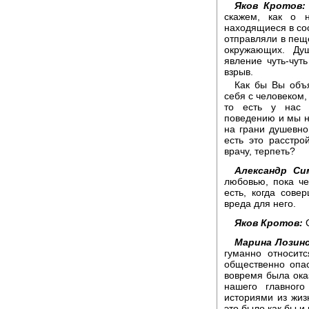
Яков Кротов:
скажем, как о 
находящиеся в со
отправляли в пещ
окружающих. Ду
явление чуть-чут
взрыв.
Как бы Вы объя
себя с человеком,
то есть у нас 
поведению и мы н
на грани душевно
есть это расстро
врачу, терпеть?
Александр Си
любовью, пока че
есть, когда сове
вреда для него.
Яков Кротов:
С
Марина Лозинс
гуманно относит
общественно опа
вовремя была ока
нашего главного
историями из жиз
это было как бы и