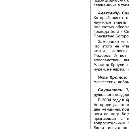
психиатрических 
священника в таки
Александр Сим
Который живет в
научился видеть 
полностью абсолют
Господа Бога и Сп
Пресвятую Богоро
Замечание же о
что этого не ут
жизни", челове
Федоров. А вот
впоследствии в
Алистер Кроули, 
иудей, не еврей, 
Яков Кротов:
Алексеевич, добры
Слушатель:
Зд
душевного нездор
В 2004 году в 
Богородицы, стоя
две женщины, под
ноги на ногу. Ко
прыгающая с н
вопросительным 
Люди испуганно