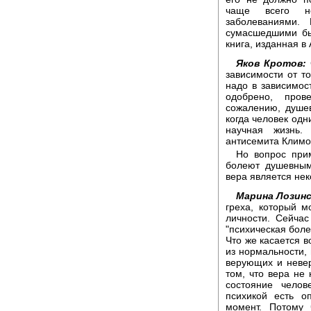
чаще всего не
заболеваниями.
сумасшедшими быв
книга, изданная в
Яков Кротов:
зависимости от то
надо в зависимост
одобрено, пров
сожалению, душе
когда человек одн
научная жизнь.
антисемита Климо
Но вопрос при
болеют душевным
вера является не
Марина Лозинс
греха, который м
личности. Сейча
"психическая боле
Что же касается 
из нормальности, 
верующих и неве
том, что вера не 
состояние челов
психикой есть о
момент. Потому