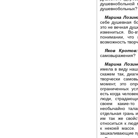
душевнобольной м
душевнобольных?
Марина Лозинс
себе душевная бо
это не вечная душ
измениться. Во-
понимании, что 
возможность твор
Яков Кротов:
самовыражения?
Марина Лозин
имела в виду наш
скажем так, диа
творчески самов
момент, это оп
ограниченных ус
есть когда человек
люди, страдающи
своем какие-то
необычайно тала
отдельная грань и
им так же свойс
относиться к люд
к некоей массе.
зашкаливающие пр