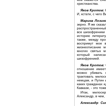
христианства.
Яков Кротов:
С
И, кстати, с чего 
Марина Лозинс
зерно. Я же сказа
распространенный 
все шизофреники 
историю литерату
также, между пр
воспримут мое в
жизнеописание м
многих святых м
который напис
шизофренией.
Яков Кротов:
отношение имее
можно убивать 
трактовать мило
немцам, и Путин 
каких гражданах и
Кавказе, - это то
Итак, милосе
Александр, в чем,
Александр Си