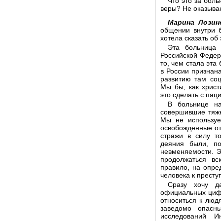
Что это за боль
веры? Не оказывае
Марина Лозинс
общении внутри 
хотела сказать об
Эта больница 
Российской Федер
то, чем стала эта
в России признан
развитию там со
Мы бы, как христ
это сделать с пац
В больнице на
совершившие тяжк
Мы не используе
освобожденные от
стражи в силу т
деяния были, п
невменяемости. Э
продолжаться вс
правило, на опре
человека к престу
Сразу хочу д
официальных цифр
относиться к люд
заведомо опасн
исследований И