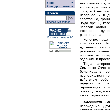
ненормального, п
Спорт
>
Спецпрограммы
>
вошло в русский я
слов, и большинс
наверное, и в д
собственно, гран
подробный запрос
"куда прешь, коз
человек болен 
тяжелого душе
расстройства.
Поставьте ссылку на РС
Конечно, наша 
христианская. Но
душевным забол
различий именн
пороком, которому
одержим, и прост
Тогда, наверн
Симченко. Отче, с
больницах в пор
неспециалисту г
действием собс
гордыни, и поэ
окружающих, и че
очень гуляют, а в
таких людей и как
Александр Си
необходимо. Дру
Святого харизмой