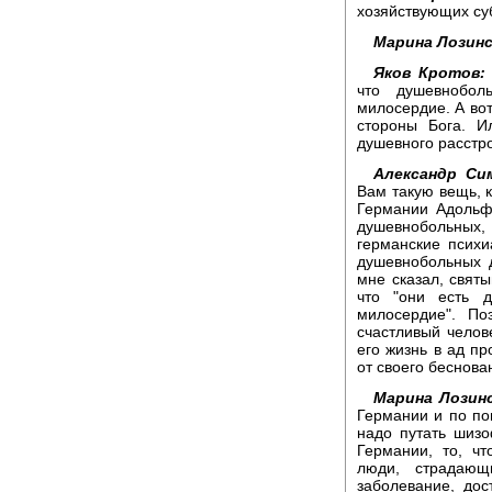
хозяйствующих су
Марина Лозинс
Яков Кротов:
что душевнобол
милосердие. А вот
стороны Бога. И
душевного расстр
Александр Си
Вам такую вещь, к
Германии Адольф
душевнобольных, 
германские псих
душевнобольных 
мне сказал, святы
что "они есть д
милосердие". По
счастливый челов
его жизнь в ад пр
от своего беснова
Марина Лозинс
Германии и по по
надо путать шиз
Германии, то, ч
люди, страдающ
заболевание, дос