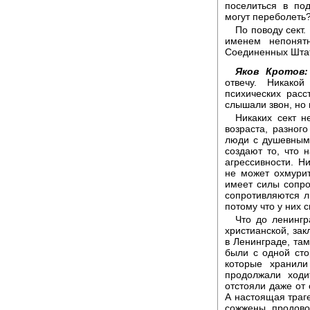
поселиться в по
могут переболеть
По поводу сект
именем непонят
Соединенных Штата
Яков Кротов:
отвечу. Никако
психических расс
слышали звон, но 
Никаких сект н
возраста, разног
люди с душевными
создают то, что 
агрессивности. Н
не может охмурит
имеет силы сопро
сопротивляются л
потому что у них 
Что до ленингр
христианской, зак
в Ленинграде, там
были с одной ст
которые хранил
продолжали ход
отстояли даже от 
А настоящая траге
сожжены продово