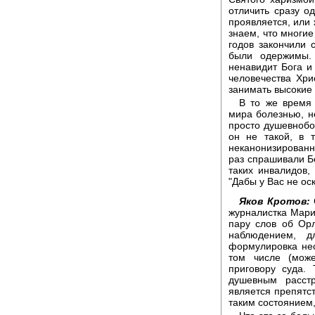
отличить сразу од
проявляется, или 
знаем, что многие
годов закончили
были одержимы.
ненавидит Бога и
человечества Хр
занимать высокие
В то же время
мира болезнью, н
просто душевнобо
он не такой, в 
неканонизированн
раз спрашивали Б
таких инвалидов,
"Дабы у Вас не ос
Яков Кротов:
журналистка Мари
пару слов об Ор
наблюдением, д
формулировка нес
том числе (мож
приговору суда.
душевным расст
является препятст
таким состоянием,