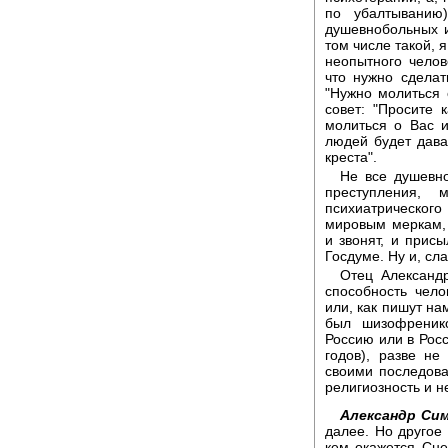
по убалтыванию
душевнобольных и
том числе такой, 
неопытного челов
что нужно сделат
"Нужно молиться 
совет: "Просите
молиться о Вас 
людей будет дава
креста".
Не все душевно
преступления, 
психиатрическо
мировым меркам,
и звонят, и прис
Госдуме. Ну и, сла
Отец Александр
способность чело
или, как пишут на
был шизофреник
Россию или в Рос
годов), разве н
своими последова
религиозность и 
Александр Сим
далее. Но другое 
кем окажется Сне