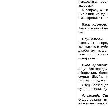
приходиться ров
здоровых.
К вопросу о ш
имеющий хождени
шизофреники гении
Яков Кротов:
Кемеровская обла
Вас.
Слушатель:
Зд
невозможно опре
как язву или туб
диабет или нефрит
таки то, что так
обнаружено.
Яков Кротов:
отцу Александр
обнаружить боле
солдат Швейк, к
потому что душа -
Отец Александр
существовании ду
Александр Си
существовании ду
живого человека и