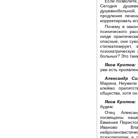
Если позволите
Сегодня душе
душевнобольной
продления лечен
корректировать ег
Почему в закон
психического рас
нигде практическ
опасные, они сум
стигматизирует
психиатрическую 
больных? Это така
Яков Кротов:
уже есть проявлен
Александр Си
Марина. Неужели 
клеймо препятс
общества, хотя он
Яков Кротов:
будем.
Отец Алексан
посвящены наше
Евмения Перистог
Иваново Вла
нейролингвистиче
психотерапии, а, 