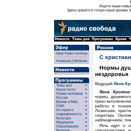
Ищите наши новы
Здесь хранятся только наши архивы (
Эфир Радио Свобода
С христиан
|
RealAudio
WinMedia
Нормы душ
нездоровья
Ведущий
Яков Кр
Темы дня
>
Наши гости
>
Яков Кротов:
Права человека
>
нормы, душевного
Россия
>
греко-католичес
Время и Мир
>
работы в психиа
СМИ
>
История и
>
Лозинская, христ
современность
>
секретарь Орлов
Культура
>
наблюдением, тож
Медицина
>
Речь идет о с
Образование
>
специалистами, п
Религия
>