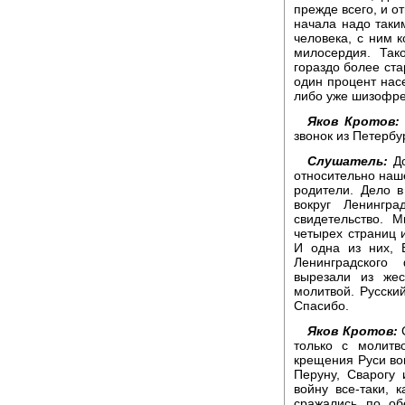
прежде всего, и о
начала надо таки
человека, с ним к
милосердия. Так
гораздо более ста
один процент насе
либо уже шизофре
Яков Кротов:
звонок из Петербу
Слушатель:
До
относительно наш
родители. Дело в
вокруг Ленингр
свидетельство. 
четырех страниц 
И одна из них, 
Ленинградского
вырезали из же
молитвой. Русски
Спасибо.
Яков Кротов:
С
только с молитв
крещения Руси во
Перуну, Сварогу
войну все-таки, 
сражались по об