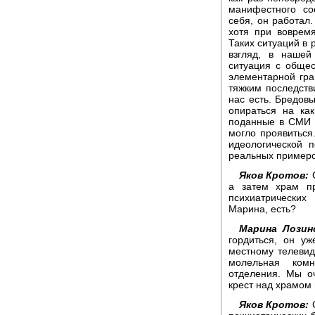
манифестного со
себя, он работал.
хотя при воврем
Таких ситуаций в 
взгляд, в нашей
ситуация с общес
элементарной грам
тяжким последств
нас есть. Бредов
опираться на ка
поданные в СМИ в
могло проявиться
идеологической 
реальных примеро
Яков Кротов:
С
а затем храм пр
психиатрических
Марина, есть?
Марина Лозинс
гордиться, он уж
местному телевид
молельная комн
отделения. Мы оч
крест над храмом 
Яков Кротов:
С