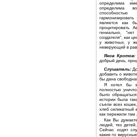
определима им
определима во
способностью
гармонизироват
является как б
процитировать А
гениально, "не
создателя", как це
у животных, у ж
неверующий в рав
Яков Кротов:
добрый день, про
Слушатель:
До
добавить о животн
бы дана свободна
Я хотел бы за
полностью уничт
было обращаться
истории была така
съели всех кошек,
хлеб силикатный 
как пережили там 
Как Вы думаете
людей, тех детей
Сейчас ходят сл
какие-то вирусные