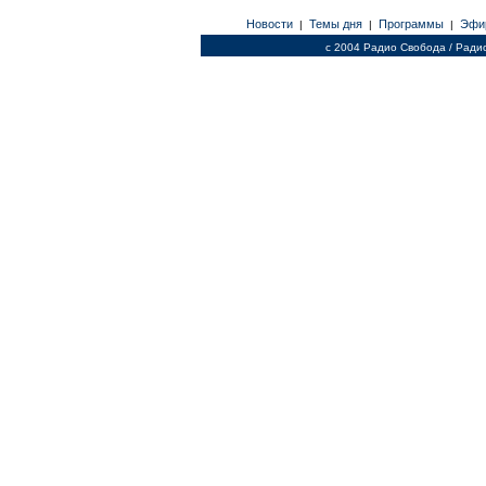
Новости
Темы дня
Программы
Эфи
|
|
|
c 2004 Радио Свобода / Ради