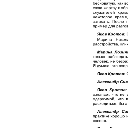
бесноватую, как в
свою жертву к об
служителей храм
некоторое время
затихать. После
пример для разго
Яков Кротов:
С
Марина Никол
расстройства, кли
Марина Лозинс
только наблюдат
человек, не безр
Я думаю, это вопр
Яков Кротов:
О
Александр Сим
Яков Кротов:
означает, что не 
одержимой, что 
расходиться. Вы 
Александр Си
практике хорошо и
совесть.