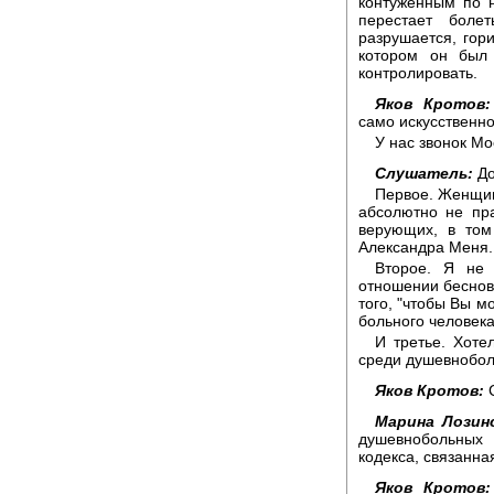
контуженным по н
перестает болет
разрушается, гори
котором он был
контролировать.
Яков Кротов:
само искусственн
У нас звонок Мо
Слушатель:
До
Первое. Женщин
абсолютно не пра
верующих, в том
Александра Меня.
Второе. Я не 
отношении беснова
того, "чтобы Вы м
больного человека
И третье. Хоте
среди душевнобол
Яков Кротов:
С
Марина Лозинс
душевнобольных 
кодекса, связанная
Яков Кротов: