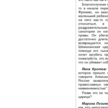
Благополучная с
то в начале пере
Фрязево, на как
маленький ребенок
на него как-то 
относиться, в
раздражительным.
санатории он нач
правы. Он убега
достаточно длит
возвращается, о
Шемаханская цар
помощи его сына
хочет загубить п
пожалуйста, это и
что он убивает со
Яков Кротов:
которое пришло 
говорите. Алексан
России захвати
православных св
невменяемостью".
Разве это не т
царица?
Марина Лозинс
как раз непосред