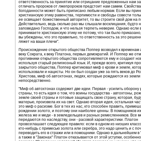
ответственность за принятие или отрицание предложенных нам зак
отличать пророков от лжепророков предстоит нам самим. Свойства
богоданности может быть приписано любым нормам. Если вы при
христианскую этику равенства, терпимости и свободы совести тольк
ее освящает божественный авторитет, то вы строите свой дом на п
Действительно, ведь сколько раз мы слышали восклицания, будто 
заповедано Господом, и что нельзя терпеть неверие. Однако если 
принимаете христианскую этику не потому, что так было приказано,
вы убеждены, что это правильно, то ответственность за это решен
ляжет на ваши плечи".
Происхождение открытого общества Поппер возводил к временам а
веку Сократа, к веку Платона, первых демократий. И Поппер же отм
противники открытого общества сопротивляются ему и создают н
используя старый религиозный язык. И, прежде всего, критикуя пр
закрытого общества, Поппер критиковал миф о крови и земле, кот
использовали и нацисты. Но он был создан уже за пять веков до Р
Христова, миф об автохтонах, людях, которые рождаются из земли
непосредственно.
"Миф об автохтонах содержит две идеи. Первая - усилить оборону
страны, то есть идея о том, что воины государства - автохтоны, р
земле своей страны и готовые защищать свою страну, которая, буд
матерью, произвела их на свет. Однако вторая идея, остальная час
это миф о расизме. Бог в тех из нас, кто способен править, примеш
рождении золото, и поэтому они наиболее ценны. В помощников их
железа же и меди - в земледельцев и разных ремесленников. Все 
передаются по наследству, они - расовой характеристики. Платон
провозглашает следующее правило: если в одном из низших класс
кто-нибудь с примесью золота или серебра, это надо ценить и с по
переводить его в стражи или в помощники. Однако в дальнейшем в 
а также в "Законах" Платон отказывается от этой уступки, особенно