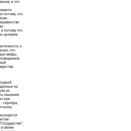
онов, и что
нимаете
о потому, что
еске.
неравенство
вы
 а потому что
ие целиком
нтичности, к
ечал, что
овые мифы,
оповедников
орый
ождества
 родной
ожденные на
учи их
ть сказания,
ал при
 - серебра,
металлы
ов родится
четом
"Государстве",
 в своем