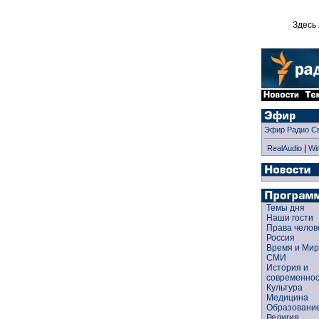
Здесь 
Эфир Радио С
|
RealAudio
Wi
Темы дня
Наши гости
Права чело
Россия
Время и Ми
СМИ
История и
современно
Культура
Медицина
Образован
Религия