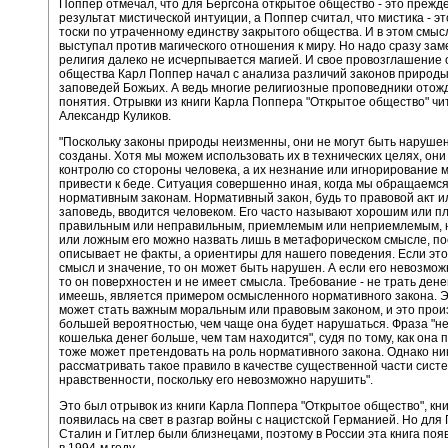
Поппер отмечал, что для Бергсона открытое общество - это прежде
результат мистической интуиции, а Поппер считал, что мистика - 
тоски по утраченному единству закрытого общества. И в этом смы
выступал против магического отношения к миру. Но надо сразу заме
религия далеко не исчерпывается магией. И свое провозглашение 
общества Карл Поппер начал с анализа различий законов природы
заповедей Божьих. А ведь многие религиозные проповедники отож
понятия. Отрывки из книги Карла Поппера "Открытое общество" чи
Александр Куликов.
"Поскольку законы природы неизменны, они не могут быть наруше
созданы. Хотя мы можем использовать их в технических целях, они
контролю со стороны человека, а их незнание или игнорирование 
привести к беде. Ситуация совершенно иная, когда мы обращаемся
нормативным законам. Нормативный закон, будь то правовой акт 
заповедь, вводится человеком. Его часто называют хорошим или п
правильным или неправильным, приемлемым или неприемлемым, 
или ложным его можно назвать лишь в метафорическом смысле, по
описывает не факты, а ориентиры для нашего поведения. Если это
смысл и значение, то он может быть нарушен. А если его невозмож
то он поверхностен и не имеет смысла. Требование - не трать дене
имеешь, является примером осмысленного нормативного закона. 
может стать важным моральным или правовым законом, и это прои
большей вероятностью, чем чаще она будет нарушаться. Фраза "н
кошелька денег больше, чем там находится", судя по тому, как она 
тоже может претендовать на роль нормативного закона. Однако ни
рассматривать такое правило в качестве существенной части сист
нравственности, поскольку его невозможно нарушить".
Это был отрывок из книги Карла Поппера "Открытое общество", кни
появилась на свет в разгар войны с нацистской Германией. Но для
Сталин и Гитлер были близнецами, поэтому в России эта книга поя