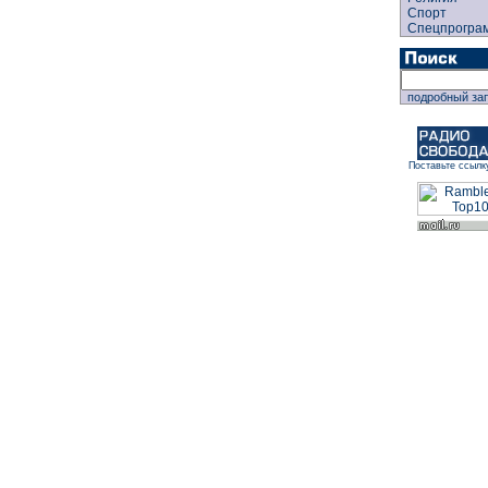
Спорт
Спецпрогра
подробный за
Поставьте ссылк