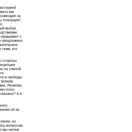
 историей
вать как
возмездия за
ны плачущие",
то
ный выбор
едствиями.
 скидывают с
то предложено
вангельское
 теми, кто
со стороны
концепция
ые на слепой
-то
ти и свободы
о всяком
вах. Религию,
ляя голос
сказано? А я
нного
чению об их
лигии, но
юсь вопросом,
ко мы несем