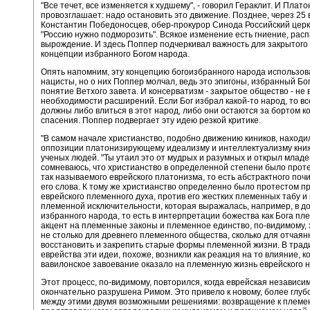
"Все течет, все изменяется к худшему", - говорил Гераклит. И Плато
провозглашает: надо остановить это движение. Позднее, через 25 
Константин Победоносцев, обер-прокурор Синода Российский церкв
"Россию нужно подморозить". Всякое изменение есть гниение, расп
вырождение. И здесь Поппер подчеркивал важность для закрытого
концепции избранного Богом народа.
Опять напомним, эту концепцию богоизбранного народа использов
нацисты, но о них Поппер молчал, ведь это эпигоны, избранный Бо
понятие Ветхого завета. И консерватизм - закрытое общество - не
необходимости расширений. Если Бог избрал какой-то народ, то вс
должны либо влиться в этот народ, либо они остаются за бортом к
спасения. Поппер подвергает эту идею резкой критике.
"В самом начале христианство, подобно движению киников, находи
оппозиции платонизирующему идеализму и интеллектуализму кни
ученых людей. "Ты утаил это от мудрых и разумных и открыл младе
сомневаюсь, что христианство в определенной степени было прот
так называемого еврейского платонизма, то есть абстрактного поч
его слова. К тому же христианство определенно было протестом п
еврейского племенного духа, против его жестких племенных табу и 
племенной исключительности, которая выражалась, например, в д
избранного народа, то есть в интерпретации божества как Бога пл
акцент на племенные законы и племенное единство, по-видимому,
не столько для древнего племенного общества, сколько для отчая
восстановить и закрепить старые формы племенной жизни. В трад
еврейства эти идеи, похоже, возникли как реакция на то влияние, к
вавилонское завоевание оказало на племенную жизнь еврейского 
Этот процесс, по-видимому, повторился, когда еврейская независи
окончательно разрушена Римом. Это привело к новому, более глуб
между этими двумя возможными решениями: возвращение к племен