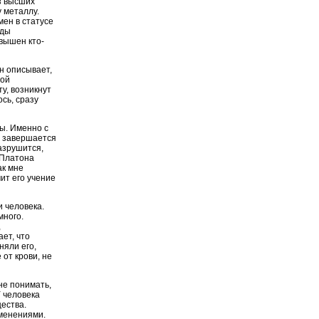
из высших
 металлу.
ен в статусе
еды
звышен кто-
н описывает,
бой
у, возникнут
ось, сразу
ды. Именно с
х завершается
азрушится,
 Платона
ак мне
чит его учение
и человека.
много.
,
ет, что
няли его,
 от крови, не
не понимать,
У человека
щества.
менениями.