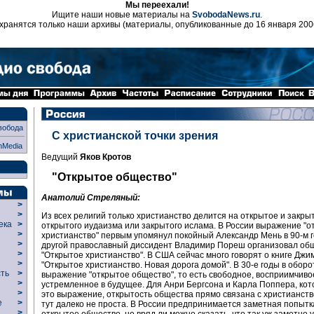
Мы переехали!
Ищите наши новые материалы на
SvobodaNews.ru
.
хранятся только наши архивы (материалы, опубликованные до 16 января 200
вобода
С христианской точки зрения
nMedia
Ведущий
Яков Кротов
"Открытое общество"
Анатолий Стреляный:
>
>
Из всех религий только христианство делится на открытое и закры
века
>
открытого иудаизма или закрытого ислама. В России выражение "о
>
христианство" первым упомянул покойный Александр Мень в 90-м г
р
>
другой православный диссидент Владимир Пореш организовал об
>
"Открытое христианство". В США сейчас много говорят о книге Джи
>
"Открытое христианство. Новая дорога домой". В 30-е годы в обор
сть
>
выражение "открытое общество", то есть свободное, восприимчиво
>
устремленное в будущее. Для Анри Бергсона и Карла Поппера, ко
>
это выражение, открытость общества прямо связана с христианство
ие
>
тут далеко не проста. В России предпринимается заметная попытк
>