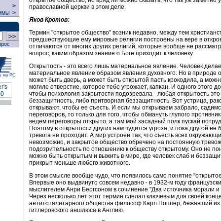
открытое общество, но вряд ли можно сказать, что так уж заметно 
>
православной церкви в этом деле.
ммы
>
Яков Кротов:
Термин "открытое общество" возник недавно, между тем христианс
предшествующие ему мировые религии построены на вере в откро
прос
отличаются от многих других религий, которые вообще не рассмат
вопрос, каким образом знание о Боге приходит к человеку.
Открытость - это всего лишь материальное явление. Человек делае
материальное явление образом явления духовного. Но в природе 
у на РС
может быть дверь, а может быть открытой пасть крокодила, а можн
могиле отверстие, которое тебе угрожает, капкан. И одного этого д
чтобы психология закрытости подозревала - любая открытость это
беззащитность, либо притворная беззащитность. Вот устрица, рак
открывают, чтобы ее съесть. И если мы открываем забрало, садимс
переговоров, то только для того, чтобы обмануть глупого противник
ведем переговоры открыто, а там мой засадный полк пускай потруд
Поэтому в открытости других нам чудится угроза, и пока другой не 
тревога не проходит. А мир устроен так, что съесть всех окружающ
невозможно, и закрытое общество обречено на постоянную тревож
подозрительность по отношению к обществу открытому. Оно не пон
можно быть открытым и выжить в мире, где человек слаб и беззащи
прикрыт меньше любого животного.
В этом смысле вообще чудо, что появилось само понятие "открыто
Впервые оно выдвинуто совсем недавно - в 1932-м году французск
мыслителем Анри Бергсоном в сочинение "Два источника морали и 
Через несколько лет этот термин сделал ключевым для своей конц
антитоталитарного общества философ Карл Поппер, бежавший из
гитлеровского аншлюса в Англию.