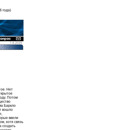
6 года)
7.8.2026
тое. Нет
ткрытое
оду. Потом
щество
ма Баркло
от вошло
е,
торые ввели
м, хотя связь
а создать