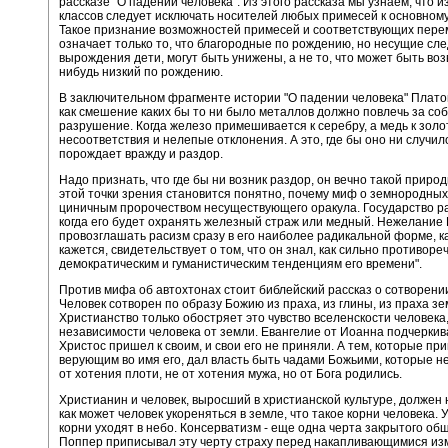
рассказе "О падении человека". Из этого рассказа мы узнаем, что 
классов следует исключать носителей любых примесей к основному
Такое признание возможностей примесей и соответствующих перем
означает только то, что благородные по рождению, но несущие сл
вырождения дети, могут быть унижены, а не то, что может быть во
нибудь низкий по рождению.
В заключительном фрагменте истории "О падении человека" Плато
как смешение каких бы то ни было металлов должно повлечь за со
разрушение. Когда железо примешивается к серебру, а медь к золот
несоответствия и нелепые отклонения. А это, где бы оно ни случил
порождает вражду и раздор.
Надо признать, что где бы ни возник раздор, он вечно такой приро
этой точки зрения становится понятно, почему миф о земнородны
циничным пророчеством несуществующего оракула. Государство р
когда его будет охранять железный страж или медный. Нежелание
провозглашать расизм сразу в его наиболее радикальной форме, к
кажется, свидетельствует о том, что он знал, как сильно противоре
демократическим и гуманистическим тенденциям его времени".
Против мифа об автохтонах стоит библейский рассказ о сотворени
Человек сотворен по образу Божию из праха, из глины, из праха зе
Христианство только обостряет это чувство вселенскости человека
независимости человека от земли. Евангелие от Иоанна подчеркива
Христос пришел к своим, и свои его не приняли. А тем, которые при
верующим во имя его, дал власть быть чадами Божьими, которые не
от хотения плоти, не от хотения мужа, но от Бога родились.
Христианин и человек, выросший в христианской культуре, должен 
как может человек укореняться в земле, что такое корни человека. 
корни уходят в небо. Консерватизм - еще одна черта закрытого об
Поппер приписывал эту черту страху перед накапливающимися из