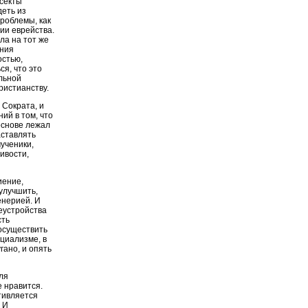
секты
деть из
роблемы, как
ии еврейства.
ла на тот же
ения
остью,
я, что это
льной
ристианству.
 Сократа, и
ий в том, что
основе лежал
аставлять
ученики,
ивости,
иение,
улучшить,
енерией. И
реустройства
сть
осуществить
оциализме, в
гано, и опять
ля
е нравится.
тивляется
 И