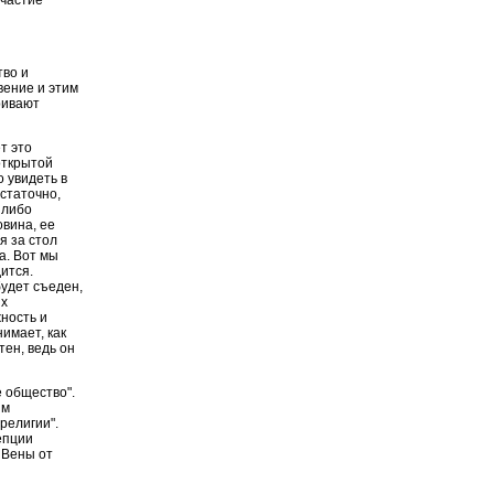
участие
тво и
вение и этим
ривают
т это
открытой
о увидеть в
остаточно,
 либо
овина, ее
я за стол
а. Вот мы
ится.
будет съеден,
их
ность и
имает, как
тен, ведь он
е общество".
им
религии".
епции
 Вены от