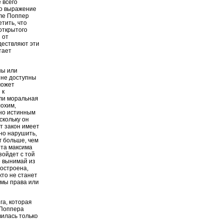
 всего
это выражение
сле Поппер
тить, что
открытого
 от
дествляют эти
тает
ны или
 не доступны
может
 к
или моральная
лохим,
но истинным
скольку он
т закон имеет
но нарушить,
г больше, чем
Эта максима
зойдет с той
е вынимай из
построена,
кто не станет
емы права или
га, которая
 Поппера
вилась только