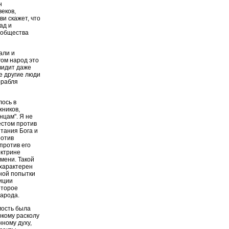
н
веков,
и скажет, что
ад и
 общества
али и
гом народ это
 видит даже
е другие люди
орабля
лось в
жников,
нцам". Я не
естом против
итания Бога и
ротив
против его
октрине
емени. Такой
 характерен
нной попытки
иции
оторое
народа.
мость была
окому расколу
ному духу,