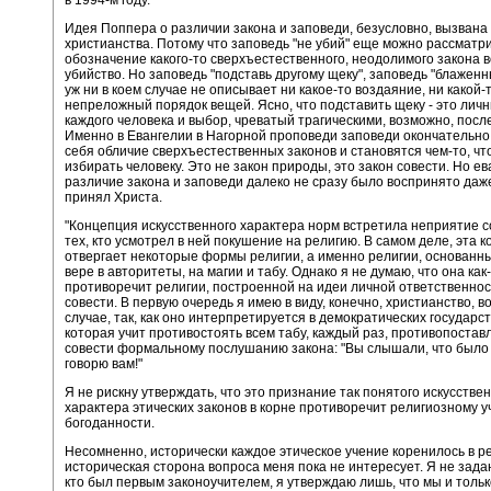
в 1994-м году.
Идея Поппера о различии закона и заповеди, безусловно, вызвана
христианства. Потому что заповедь "не убий" еще можно рассматри
обозначение какого-то сверхъестественного, неодолимого закона 
убийство. Но заповедь "подставь другому щеку", заповедь "блажен
уж ни в коем случае не описывает ни какое-то воздаяние, ни какой-
непреложный порядок вещей. Ясно, что подставить щеку - это лич
каждого человека и выбор, чреватый трагическими, возможно, посл
Именно в Евангелии в Нагорной проповеди заповеди окончательно
себя обличие сверхъестественных законов и становятся чем-то, ч
избирать человеку. Это не закон природы, это закон совести. Но е
различие закона и заповеди далеко не сразу было воспринято даже
принял Христа.
"Концепция искусственного характера норм встретила неприятие 
тех, кто усмотрел в ней покушение на религию. В самом деле, эта 
отвергает некоторые формы религии, а именно религии, основанн
вере в авторитеты, на магии и табу. Однако я не думаю, что она как
противоречит религии, построенной на идеи личной ответственнос
совести. В первую очередь я имею в виду, конечно, христианство, в
случае, так, как оно интерпретируется в демократических государст
которая учит противостоять всем табу, каждый раз, противопостав
совести формальному послушанию закона: "Вы слышали, что было 
говорю вам!"
Я не рискну утверждать, что это признание так понятого искусстве
характера этических законов в корне противоречит религиозному у
богоданности.
Несомненно, исторически каждое этическое учение коренилось в ре
историческая сторона вопроса меня пока не интересует. Я не зада
кто был первым законоучителем, я утверждаю лишь, что мы и толь