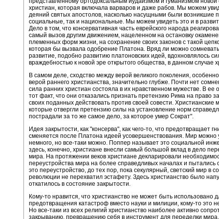
представленному ортодоксальным иудаизмом и гуманизмом новой 
христиан, которая включала варваров и даже рабов. Мы можем уви
деяний святых апостолов, насколько насущными были возникшие п
социальные, так и национальные. Мы можем увидеть это и в развит
Дело в том, что консервативная часть еврейского народа реагирова
самый вызов другим движением, нацеленном на остановку окамен
племенных форм жизни, на сохранение своих законов с такой цепк
которая бы вызвала одобрение Платона. Вряд ли можно сомневатьс
развитие, подобно развитию платоновских идей, вдохновлялось си
враждебностью к новой эре открытого общества, в данном случае х
В самом деле, сходство между верой великого поколения, особенно
верой раннего христианства, значительно глубже. Почти нет сомнен
сила ранних христиан состояла в их нравственном мужестве. В ее 
тот факт, что они отказались признать претензию Рима на право з
своих поданных действовать против своей совести. Христианские м
которые отвергли претензию силы на установление норм справедл
пострадали за то же самое дело, за которое умер Сократ".
Идея закрытости, как "консерва", как чего-то, что предотвращает гн
сменяется после Платона идеей усовершенствования. Мир можно 
немного, но все-таки можно. Поппер называет это социальной инж
здесь, конечно, христиане внесли самый большой вклад в дело пе
мира. На протяжении веков христиане декларировали необходимо
переустройства мира на более справедливых началах и пытались 
это переустройство, до тех пор, пока секулярный, светский мир в с
революции не перехватил эстафету. Здесь христианство было напу
откатилось в состояние закрытости.
Кому-то нравится, что христианство не может быть использовано д
предотвращения катастроф вместо науки и милиции, кому-то это н
Но все-таки из всех религий христианство наиболее активно сопро
закрыванию, превращению себя в инструмент для переделки мира.