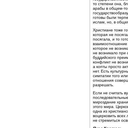
то степени она, б
арабы в общем-то 
государствообразу
готовы были терпе
ислам, но, в обще
Христиане тоже го
которая не посяга
посягала, и то гот
взаимоотношение 
которое не возник
не возникало при
буддийского преим
конфликт не возни
а копты просто ак
нет. Есть культур
симпатии того или
отношения соверш
разрешать.
Если не считать в
последовательные
мироздание хранит
этого мира. Церко
одна из христианс
воцерковить всех л
не стремиться освя