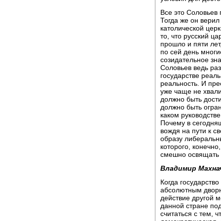
Все это Соловьев
Тогда же он верил
католической церк
то, что русский ц
прошло и пяти лет
по сей день мног
созидательное зн
Соловьев ведь раз
государстве реальн
реальность. И пр
уже чаще не хвали
должно быть дости
должно быть огран
каком руководстве 
Почему в сегодня
вождя на пути к с
образу либеральны
которого, конечно
смешно освящать 
Владимир Махна
Когда государство
абсолютным дворн
действие другой м
данной стране под
считаться с тем, 