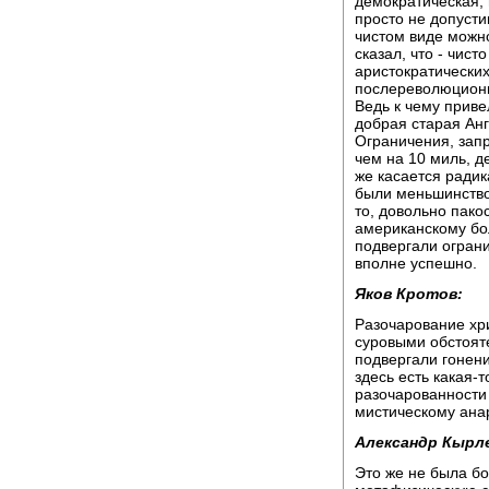
демократическая,
просто не допусти
чистом виде можно
сказал, что - чист
аристократических
послереволюционно
Ведь к чему приве
добрая старая Анг
Ограничения, зап
чем на 10 миль, д
же касается радик
были меньшинство
то, довольно пако
американскому бол
подвергали огран
вполне успешно.
Яков Кротов:
Разочарование хри
суровыми обстояте
подвергали гонени
здесь есть какая-
разочарованности 
мистическому анар
Александр Кырл
Это же не была бо