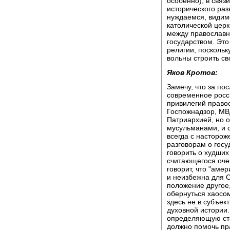
особенно), в связи
исторического раз
нуждаемся, видим
католической церк
между православн
государством. Эт
религии, поскольк
вольны строить св
Яков Кротов:
Замечу, что за по
современное росс
привилегий право
Госпожнадзор, МВ
Патриархией, но о
мусульманами, и с
всегда с насторож
разговорам о гос
говорить о худших
считающегося оче
говорит, что "аме
и неизбежна для 
положение другое
обернуться хаосом
здесь не в субъек
духовной истории
определяющую ста
должно помочь пр