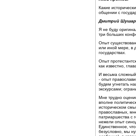
Какие историческ
общении с государ
Дмитрий Шушар
Я не буду оригина
три больших конф
Опыт существован
или иной мере, в 
государствах.
Опыт протестантск
как известно, гла
И весьма сложный,
- опыт православи
будем угнетать н
экскурсами; огра
Мне трудно оценив
вполне политическ
историческом смыс
православных, мн
патриаршества с 
нежели опыт сино
Единственное, что
безусловно, мы ну