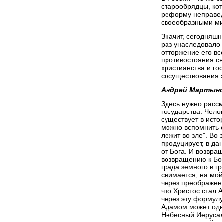
старообрядцы, ко
реформу неправед
своеобразными ми
Значит, сегодняшн
раз унаследовало 
отторжение его вс
противостояния с
христианства и го
сосуществования 
Андрей Мартыно
Здесь нужно рассм
государства. Чело
существует в исто
можно вспомнить с
лежит во зле". Во 
продуцирует, в да
от Бога. И возвра
возвращению к Бог
града земного в г
снимается, на мой
через преображен
что Христос стал 
через эту формул
Адамом может одн
Небесный Иерусали