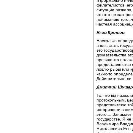
и формально ниче
филателистов, его
ситуации развала,
что это не зазорн
пониманию того, ч
частная ассоциаци
Яков Кротов:
Насколько оправд
вновь стать госуд
это государствооб
доказательства это
президента полож
предоставляются 
ловлю рыбы или к
каких-то определе
Действительно ли
Дмитрий Шушар
То, что вы назвали
протокольным, ц
представителю той
исторически занима
этого.... Занимае
государстве. Я не
Владимира Владим
Николаевича Ельц