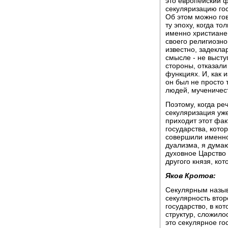
это европейский 
секуляризацию гос
Об этом можно гов
ту эпоху, когда т
именно христиане 
своего религиозно
известно, задекла
смысле - не высту
стороны, отказали
функциях. И, как и
он был не просто 
людей, мученичес
Поэтому, когда ре
секуляризация уже
приходит этот фак
государства, кото
совершили именно
дуализма, я думаю
духовное Царство 
другого князя, ко
Яков Кротов:
Секулярным называ
секулярность втор
государство, в ко
структур, сложилос
это секулярное го