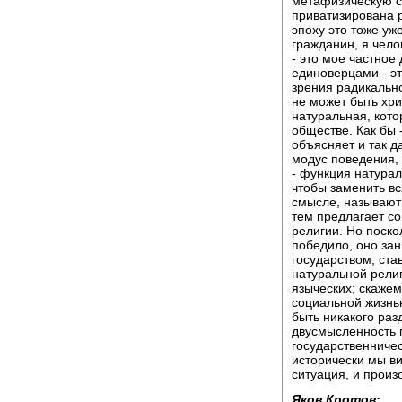
метафизическую св
приватизирована р
эпоху это тоже уж
гражданин, я челов
- это мое частное
единоверцами - эт
зрения радикально
не может быть хри
натуральная, кото
обществе. Как бы 
объясняет и так д
модус поведения,
- функция натурал
чтобы заменить вс
смысле, называют 
тем предлагает с
религии. Но поско
победило, оно зан
государством, ста
натуральной религ
языческих; скажем
социальной жизнью
быть никакого раз
двусмысленность 
государственничес
исторически мы ви
ситуация, и произ
Яков Кротов: