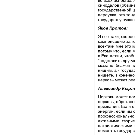
во всех аспектах.
синодалов (обвине
государственной ц
переулка, эта тен
государству нужно,
Яков Кротов:
Я все-таки, скоре
компенсацию за г
все-таки мне это 
потому что, если 
в Евангелии, чтобы
"подставить другу
сказано: блажен н
нищим, а - госуда
нищете, в конечно
церковь может ре
Александр Кырл
Церковь может пом
церковь, обретают
призвания. Если о
энергии, если им о
профессионально, 
активными, творч
патриотическими 
помогать государс