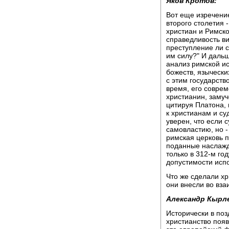
Яков Кротов:
Вот еще изречение
второго столетия
христиан и Римско
справедливость ви
преступление ли с
им силу?" И даль
анализ римской ис
божеств, язычески
с этим государств
время, его соврем
христианин, замуч
цитируя Платона,
к христианам и су
уверен, что если 
самовластию, но -
римская церковь п
поданные наслажда
только в 312-м го
допустимости исп
Что же сделали хр
они внесли во вз
Александр Кырл
Исторически в поз
христианство появ