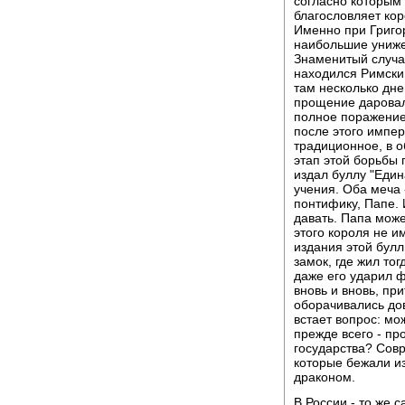
согласно которым 
благословляет кор
Именно при Григо
наибольшие униже
Знаменитый случай
находился Римский
там несколько дн
прощение даровал.
полное поражение.
после этого импер
традиционное, в о
этап этой борьбы 
издал буллу "Един
учения. Оба меча 
понтифику, Папе. 
давать. Папа може
этого короля не и
издания этой бул
замок, где жил то
даже его ударил ф
вновь и вновь, пр
оборачивались до
встает вопрос: мо
прежде всего - пр
государства? Сов
которые бежали из
драконом.
В России - то же 