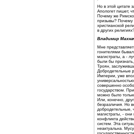
Но в этой цитате 
Апологет пишет, ч
Почему же Римское
призывы? Почему 
христианской рели
в других религиях
Владимир Махна
Мне представляетс
гонителями бывал
магистраты, а - л
были бы признать,
Троян, заслуживши
Добродетельные р
Империи, уже впо
универсальностью 
совершенно особо
государством. При
можно было тольк
Или, конечно, дру
безразличия. Но в
добродетельные, 
магистраты, - они 
конфликта действи
систем. Эта ситуа
неактуальна. Мус
государственности