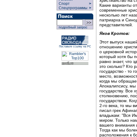
христианство на с
Спорт
>
Какие варианты о
Спецпрограммы
>
современные хрис
несколько лет наз
патриарха и Сино
представителей.
подробный запрос
Яков Кротов:
Этот выпуск наше
отношению христиа
Поставьте ссылку на РС
о церковной истор
который хотя бы п
равно знает, что з
это сколько? Кто 
государство - то 
место, возможност
когда мы обращае
Апокалипсису, мы
государству. Все 
столкновению, пос
государством. Ког
2-го века, то мы в
писал грек Афинаг
владыкам: "Вся И
миром. Только на
вашего внимания и
Тогда как мы бол
расположения к бо