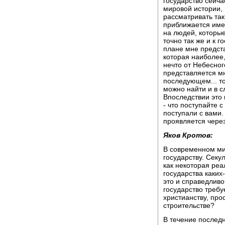
государство сейча
мировой истории, 
рассматривать так
приближается имен
на людей, которые
точно так же и к 
плане мне предста
которая наиболее,
нечто от Небесног
представляется мн
последующем... то
можно найти и в с
Впоследствии это 
- что поступайте с
поступали с вами.
проявляется через
Яков Кротов:
В современном ми
государству. Секу
как некоторая реа
государства каких
это и справедливо
государство требу
христианству, про
строительстве?
В течение последн