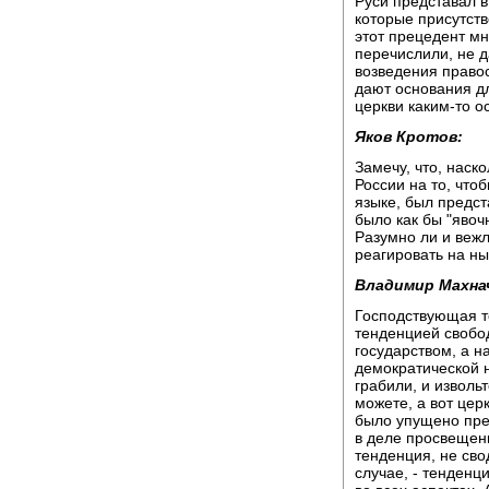
Руси представал в
которые присутств
этот прецедент мн
перечислили, не д
возведения правос
дают основания дл
церкви каким-то 
Яков Кротов:
Замечу, что, наск
России на то, что
языке, был предст
было как бы "явоч
Разумно ли и веж
реагировать на н
Владимир Махна
Господствующая т
тенденцией свобо
государством, а 
демократической н
грабили, и изволь
можете, а вот цер
было упущено пре
в деле просвещения
тенденция, не сво
случае, - тенденц