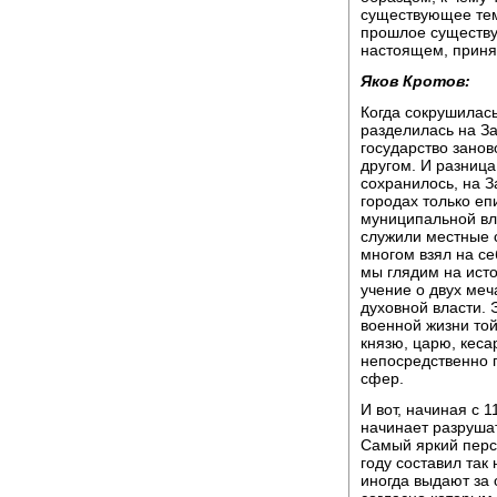
существующее тем,
прошлое существу
настоящем, приня
Яков Кротов:
Когда сокрушилась
разделилась на За
государство занов
другом. И разница
сохранилось, на 
городах только еп
муниципальной вла
служили местные 
многом взял на се
мы глядим на исто
учение о двух меча
духовной власти. 
военной жизни той
князю, царю, кеса
непосредственно п
сфер.
И вот, начиная с 
начинает разрушат
Самый яркий перс
году составил так
иногда выдают за