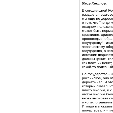
Яков Кротов:
В сегодняшней Рос
раздаются разгово
мы еще не доросли
о том, что "не до
осадном положени
может быть нормал
христиане, христи
проповедью, обра
государству! - из
чеовеческому общ
государство, а чел
источник творчест
должны ценить гос
как плотник ценит,
какой-то полезный
Но государство - 
российское, оно о
держать нас. И эт
который сказал, ч
плохо многим, и с
чтобы многим было
вновь выбирает см
многих, ограничив
И тогда мы оказыв
пожертвовали - пл