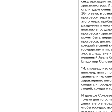
секуляризация гос
христианством. И 
стали вдруг очень
16-го века, в созн
прогрессу, вера в
этого мира, прибли
разделяли и мног
властью в государ
прогресса - христ
может быть, верши
прогресса, достиг
который в своей к
государству и пис
зло, а следствие и
невинный Авель бы
Владимир Соловье
"И, справедливо о
впоследствии с п
хранители человеч
характерного юмор
солдата и городов
людей, солдат и г
И дальше Соловьев
только для того, 
двигать его впере
чтобы государств
условия для дост