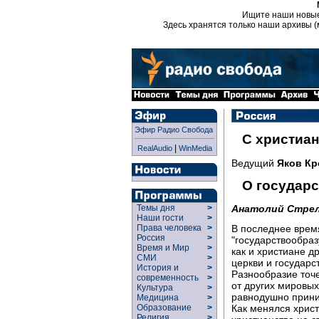
Ищите наши новы
Здесь хранятся только наши архивы (
Эфир Радио Свобода
С христиан
|
RealAudio
WinMedia
Ведущий
Яков Кр
О государ
Темы дня
>
Анатолий Стре
Наши гости
>
Права человека
>
В последнее врем
Россия
>
"государствообра
Время и Мир
>
как и христиане д
СМИ
>
церкви и государств
История и
>
Разнообразие точе
современность
>
от других мировых
Культура
>
равнодушно прини
Медицина
>
Образование
>
Как менялся христ
Религия
>