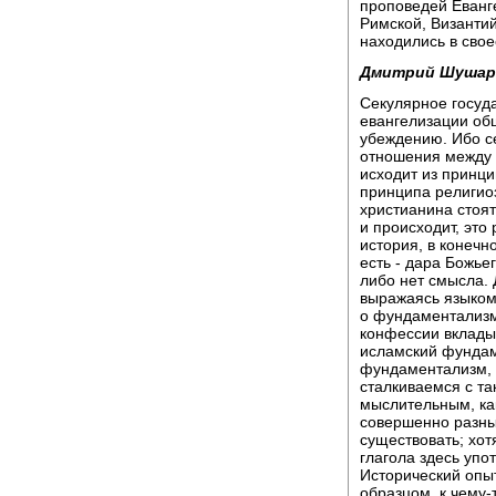
проповедей Еванг
Римской, Византий
находились в сво
Дмитрий Шушар
Секулярное госуда
евангелизации об
убеждению. Ибо с
отношения между 
исходит из принц
принципа религио
христианина стоят
и происходит, это
история, в конечн
есть - дара Божье
либо нет смысла. 
выражаясь языком
о фундаментализме
конфессии вкладыв
исламский фундам
фундаментализм, т
сталкиваемся с т
мыслительным, как
совершенно разные
существовать; хот
глагола здесь упо
Исторический опыт
образцом, к чему-т