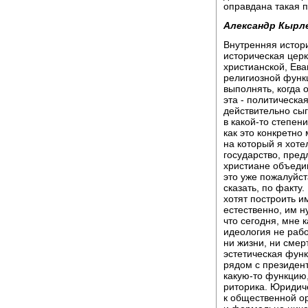
оправдана такая п
Александр Кырл
Внутренняя истори
историческая церк
христианской, Ева
религиозной функц
выполнять, когда 
эта - политическа
действительно сыг
в какой-то степен
как это конкретно 
на который я хоте
государство, пред
христиане объедин
это уже пожалуйст
сказать, по факту.
хотят построить и
естественно, им н
что сегодня, мне 
идеология не раб
ни жизни, ни смерт
эстетическая функ
рядом с президент
какую-то функцию,
риторика. Юридич
к общественной ор