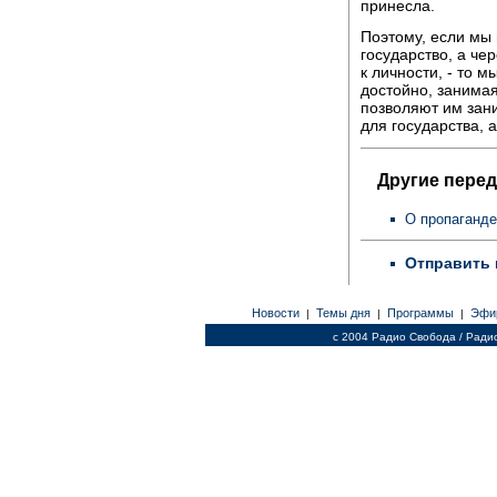
принесла.
Поэтому, если мы 
государство, а че
к личности, - то м
достойно, занима
позволяют им зани
для государства, 
Другие перед
О пропаганде
Отправить 
Новости
Темы дня
Программы
Эфи
|
|
|
c 2004 Радио Свобода / Ради