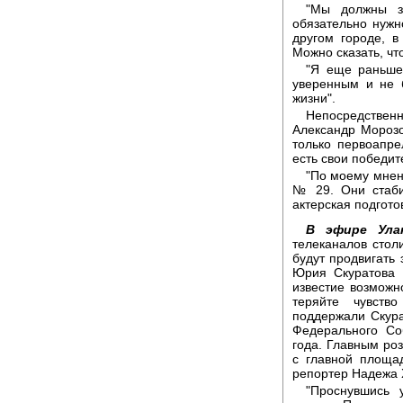
"Мы должны зн
обязательно нужн
другом городе, в
Можно сказать, чт
"Я еще раньше 
уверенным и не 
жизни".
Непосредственно
Александр Морозо
только первоапре
есть свои победит
"По моему мнен
№ 29. Они стаби
актерская подгото
В эфире Улан
телеканалов стол
будут продвигать
Юрия Скуратова 
известие возможно
теряйте чувств
поддержали Скура
Федерального Со
года. Главным ро
с главной площа
репортер Надежа 
"Проснувшись 