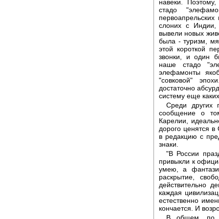
навеки. Поэтому,
стадо "элефам
первоапрельских 
слоних с Индии,
вывели новых жив
была - туризм, м
этой короткой п
звонки, и один б
наше стадо "эл
элефамонты якоб
"совковой" эпо
достаточно абсурд
систему еще каких
Среди других 
сообщение о то
Карелии, идеальн
дорого ценятся в 
в редакцию с пр
знаки.
"В России праз
привыкли к официа
умею, а фантази
раскрытие, своб
действительно де
каждая цивилизац
естественно имен
кончается. И возр
В общем, по 