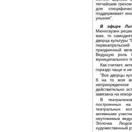
тягчайшим грехом.
для специфиче
поддерживает ино
уныния".
В эфире Лип
Мюнхгаузен решил
мая, то самодея
дворца культуры "
первоапрельски
праздничный веч
Ведущую роль О
муниципального т
Как считает, ак
гораздо чаще и не
"Все дворцы кул
б на то моя во
непринужденное 
действительно эс
завязана на юморе
В театрализ
построенных на
театральных ко
активными участн
неутомимые веду
Эллочка Людо
художественный р