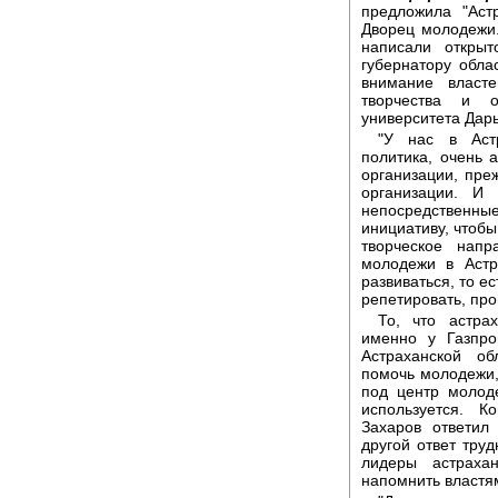
предложила "Аст
Дворец молодежи
написали открыт
губернатору обла
внимание власт
творчества и о
университета Дар
"У нас в Аст
политика, очень 
организации, пре
организации. И 
непосредствен
инициативу, чтобы
творческое напр
молодежи в Астр
развиваться, то е
репетировать, про
То, что астра
именно у Газпро
Астраханской о
помочь молодежи,
под центр молод
используется. К
Захаров ответил
другой ответ труд
лидеры астраха
напомнить властя