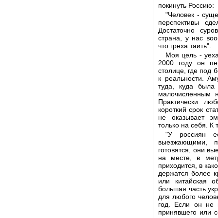
покинуть Россию:
"Человек - сущ
перспективы сде
Достаточно суро
страна, у нас во
что греха таить".
Моя цель - уех
2000 году он пе
столице, где под 
к реальности. Ам
туда, куда была
малочисленным н
Практически лю
короткий срок ст
не оказывает эм
только на себя. К
"У россиян е
выезжающими, п
готовятся, они вые
на месте, в мет
приходится, в как
держатся более к
или китайская о
большая часть укр
для любого челов
год. Если он не 
принявшего или с