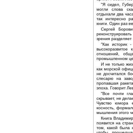
"Я сидел, Губе
могли слова ска
отдыхали два часа
так интересно р
книги. Один раз ее
Сергей Борови
реконструироват
зрения разделяет 
"Как историк -
высокоразвитое 
отношений, общ
промышленном цен
И не только жи
как морской офиц
не досчитался бо
слесарю на заво
пропавшая ракета 
эпоха. Говорит Ле
"Все почти гл
скрывает, не дела
Чувство юмора 
косность, формал
мышления этого ч
Книга Владимир
появится на стран
том, какой была 
чтобы прошедша