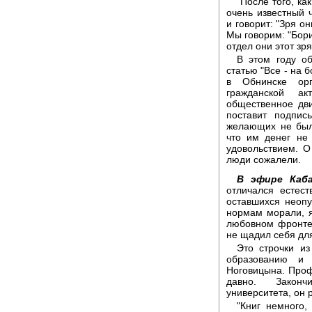
"После того, к
очень известный 
и говорит: "Зря он
Мы говорим: "Бори
отдел они этот зр
В этом году об
статью "Все - на 
в Обнинске орг
гражданской а
общественное дви
поставит подпис
желающих не было
что им денег не
удовольствием. О
люди сожалели.
В эфире Каба
отличался естес
оставшихся неоп
нормам морали, я
любовном фронте 
не щадил себя для
Это строчки из
образованию и 
Ноговицына. Проф
давно. Законч
университета, он 
"Книг немного,