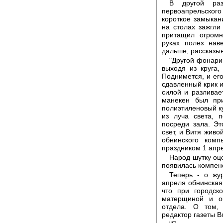
В другой ра
первоапрельско
короткое замыкан
на столах зажгли
притащил огром
руках полез нав
дальше, рассказы
"Другой фонарик
выходя из круга,
Поднимется, и его
сдавленный крик и
силой и разливае
манекен был пр
полиэтиленовый ку
из луча света, 
посреди зала. Э
свет, и Витя живо
обнинского комп
праздником 1 апре
Народ шутку оце
появилась компен
Теперь - о жу
апреля обнинская
что при городск
матерщиной и об
отдела. О том, 
редактор газеты 