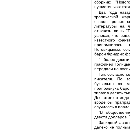
сборник: "Новог
пушистеньких котят
Два года наза
тропической жа
языков, решил с
литературы на я
отыскать лишь "
увлекся, что ре
известного фан
припомнилась - 
Ноговицыных, сог
барон Фридрих фо
"...более десят
графиней Голицыно
передали на восп
Так, согласно 
писателя. По в
буквально за м
праправнука баро
тираж в десять ты
Для этого в ход
вроде бы прапра
случилось в пави
"В общественн
двести долларов. 
Завидный авант
далеко не полный