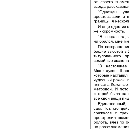
от своего знаме
всегда рассказыва
"Однажды уда
арестовывали и 
границы, я нескол
И еще одно из 
же - скромность.
"Я всегда знал, 
ни брался, мне мн
По возвращени
башне высотой в 
титулованного 
семейные экспона
"В настоящее
Мюнхгаузен. Шашк
которые наставил 
чудесный рожок, в
плясать. Кожаные 
метровой. И пото
которой была нап
все свои вещи пиш
Единственный, 
сам. Тот, кто де
сражался с трех
прострелил шомп
болота, влез по б
но разве знамени