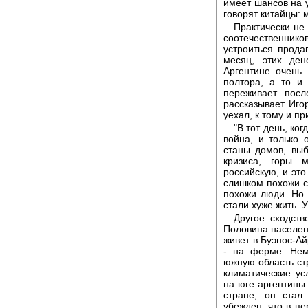
имеет шансов на 
говорят китайцы: 
Практически не
соотечественнико
устроиться прода
месяц, этих ден
Аргентине очень 
полтора, а то и
переживает посл
рассказывает Иго
уехал, к тому и пр
"В тот день, ко
война, и только 
станы домов, вы
кризиса, горы 
российскую, и это
слишком похожи с
похожи люди. Но 
стали хуже жить. У
Другое сходств
Половина населени
живет в Буэнос-Ай
- на ферме. Нем
южную область стр
климатические ус
на юге аргентины 
стране, он стал
убежден, что в пе