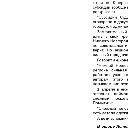
то ли нет. К перв
субсидий вообще н
раскрывают.
"Субсидии буд
оговорено в доку
городской админи
Замечательный
взять в свои кр
Нижнего Новгорода
не советовался 
верит. Но акцио
сильный город оч
Говорит акцион
"Нижний Новгор
регионе сильна
работает успешн
авторам этого 
называемыми леж
1 апреля в ниж
экспонат: пойм
снежный, поскол
Помыткин:
"Снежный челов
есть детали одежды
А дети вспомнил
В эфире Астр