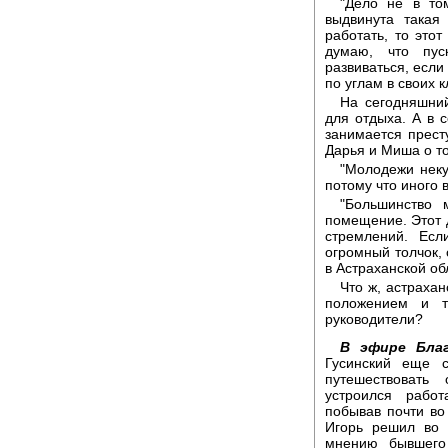
"Дело не в то
выдвинута такая
работать, то этот
думаю, что пус
развиваться, если
по углам в своих к
На сегодняшни
для отдыха. А в 
занимается прест
Дарья и Миша о то
"Молодежи неку
потому что иного 
"Большинство 
помещение. Этот 
стремлений. Есл
огромный толчок,
в Астраханской об
Что ж, астраха
положением и т
руководители?
В эфире Благ
Гусинский еще 
путешествовать
устроился работ
побывав почти во 
Игорь решил во 
мнению бывшего