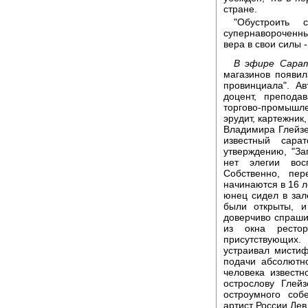
стране.
"Обустроить
супернавороченны
вера в свои силы -
В эфире Сарат
магазинов появи
провинциала". Ав
доцент, препода
торгово-промыш
эрудит, картежник
Владимира Глейзер
известный сара
утверждению, "За
нет элегии вос
Собственно, пе
начинаются в 16 л
юнец сидел в зал
были открыты, 
доверчиво спрашив
из окна ресто
присутствующих.
устраивал мистиф
подачи абсолютн
человека известн
острослову Глей
остроумного соб
артист России Лев