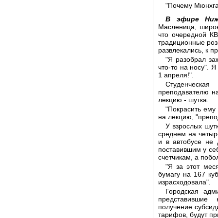
"Почему Мюнхгау
В эфире Ниж
Масленица, широк
что очередной КВ
традиционные розы
развлекались, к пр
"Я разобрал за
что-то на носу". 
1 апреля!".
Студенческа
преподавателю на
лекцию - шутка.
"Покрасить ему 
на лекцию, "препо
У взрослых шут
среднем на четыре
и в автобусе не
поставившим у себ
счетчикам, а побол
"Я за этот мес
бумагу на 167 ку
израсходовала".
Городская адм
представившие
получение субсид
тарифов, будут пр