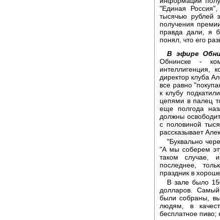
информации полу
"Единая Россия"
тысячью рублей 
получения премии
правда дали, я б
понял, что его ра
В эфире Обни
Обнинске - ком
интеллигенция, 
директор клуба Ал
все равно "покупа
к клубу подкатил
цепями в палец т
еще полгода наз
должны освободить
с половиной тыся
рассказывает Але
"Буквально чер
"А мы соберем эт
таком случае, 
последнее, тол
праздник в хорош
В зале было 15
долларов. Самый
были собраны, вы
людям, в качест
бесплатное пиво; н