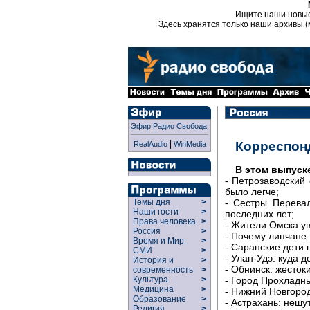
Ищите наши новы
Здесь хранятся только наши архивы (
Эфир Радио Свобода
|
Корреспон
RealAudio
WinMedia
В этом выпуск
- Петрозаводский 
было легче;
- Сестры Перева
Темы дня
>
Наши гости
>
последних лет;
Права человека
>
- Жители Омска ув
Россия
>
- Почему липчане 
Время и Мир
>
- Саранские дети 
СМИ
>
- Улан-Удэ: куда 
История и
>
- Обнинск: жесток
современность
>
- Город Прохладн
Культура
>
Медицина
>
- Нижний Новгород
Образование
>
- Астрахань: неш
Религия
>