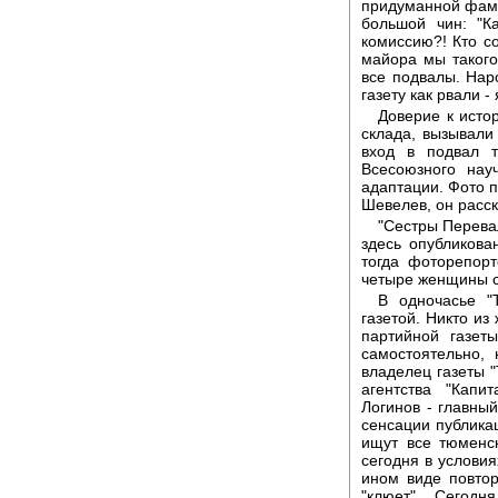
придуманной фамил
большой чин: "К
комиссию?! Кто с
майора мы таког
все подвалы. Наро
газету как рвали -
Доверие к исто
склада, вызывали
вход в подвал т
Всесоюзного нау
адаптации. Фото 
Шевелев, он расск
"Сестры Перевал
здесь опубликова
тогда фоторепорт
четыре женщины ст
В одночасье "
газетой. Никто из
партийной газет
самостоятельно,
владелец газеты 
агентства "Капи
Логинов - главны
сенсации публика
ищут все тюменс
сегодня в условия
ином виде повтор
"клюет". Сегодн