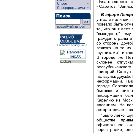
- Благовещенск: 
Спорт
>
- Саратов: "Запис
Спецпрограммы
>
В эфире Петр
у нас в наличии п
повезло быть отм
подробный запрос
то, что он имеет
"выходного" ему
граждан страны в
со стороны друго
Поставьте ссылку на РС
всякого на то их
шутниками", и каж
В городе же Пет
склонен отпуск
республиканского
Григорий Салтуп 
пользуясь дружбой
информации. Начин
городе Сортавал
бытовке и никог
информация была
Карелию из Моск
явлениям. На воп
автор отвечает так
"Было легко шу
обществе, прив
официальное, ск
через радио, оно