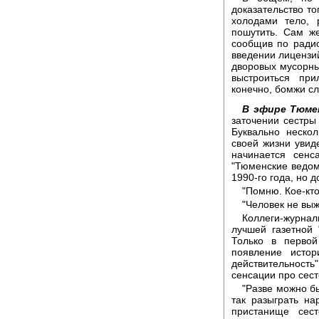
доказательство то
холодами тело, 
пошутить. Сам же
сообщив по ради
введении лиценз
дворовых мусорны
выстроиться пр
конечно, бомжи с
В эфире Тюме
заточении сестры
Буквально неско
своей жизни увиде
начинается сенс
"Тюменские ведом
1990-го года, но 
"Помню. Кое-кто
"Человек не выжи
Коллеги-журна
лучшей газетной 
Только в перво
появление истор
действительность
сенсации про сес
"Разве можно б
так разыграть на
пристанище сес