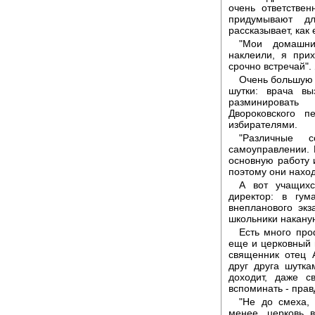
очень ответствен
придумывают д
рассказывает, как
"Мои домашни
наклеили, я при
срочно встречай". 
Очень большую 
шутки: врача в
разминировать
Двороковского п
избирателями.
"Различные 
самоуправлении. 
основную работу 
поэтому они наход
А вот учащихс
директор: в гу
внепланового экз
школьники накану
Есть много про
еще и церковный 
священник отец 
друг друга шутк
доходит, даже с
вспоминать - прав
"Не до смеха, 
менее, церковь 