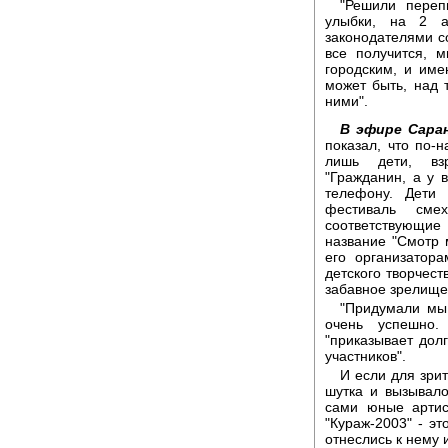
"Решили переп
улыбки, на 2 а
законодателями со
все получится, 
городским, и име
может быть, над 
ними".
В эфире Сара
показал, что по-
лишь дети, вз
"Гражданин, а у
телефону. Дети
фестиваль сме
соответствующие
название "Смотр 
его организатор
детского творчест
забавное зрелище 
"Придумали мы
очень успешно.
"приказывает долг
участников".
И если для зри
шутка и вызывало
сами юные артис
"Кураж-2003" - э
отнеслись к нему 