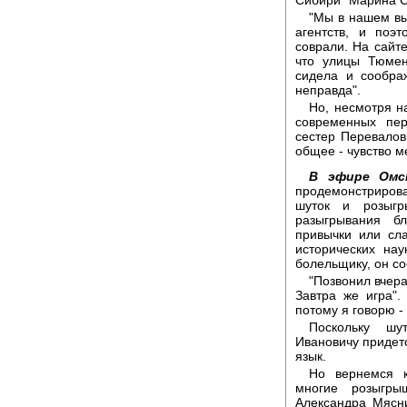
"Мы в нашем вы
агентств, и поэ
соврали. На сайт
что улицы Тюмен
сидела и сообра
неправда".
Но, несмотря н
современных пе
сестер Перевалов
общее - чувство м
В эфире Омс
продемонстрирова
шуток и розыг
разыгрывания б
привычки или сла
исторических на
болельщику, он с
"Позвонил вчера
Завтра же игра".
потому я говорю -
Поскольку шу
Ивановичу придетс
язык.
Но вернемся к
многие розыгры
Александра Мясни