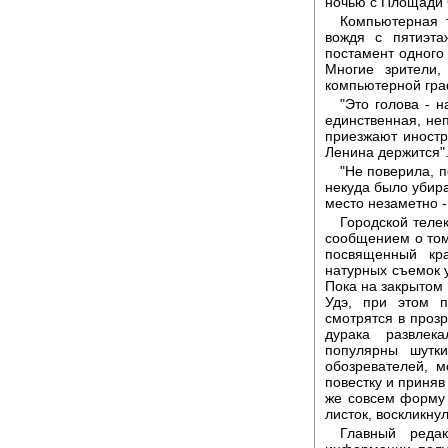
ночью с Площади 
Компьютерная т
вождя с пятиэта
постамент одного
Многие зрители
компьютерной гра
"Это голова - 
единственная, не
приезжают иностр
Ленина держится"
"Не поверила, п
некуда было убират
место незаметно -
Городской теле
сообщением о том
посвященный кр
натурных съемок у
Пока на закрытом 
Удэ, при этом п
смотрятся в прозр
дурака развлек
популярны шутк
обозревателей, 
повестку и приняв
же совсем форму п
листок, воскликнул
Главный редак