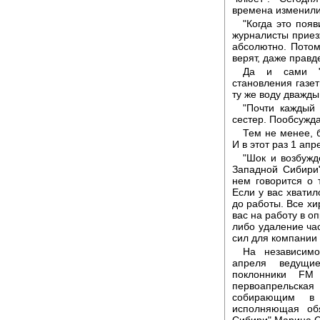
времена изменили
"Когда это поя
журналисты приез
абсолютно. Потом
верят, даже правде
Да и сами "Т
становления газет
ту же воду дважды
"Почти каждый 
сестер. Пообсуждае
Тем не менее, 
И в этот раз 1 ап
"Шок и возбужд
Западной Сибири"
нем говорится о 
Если у вас хватил
до работы. Все х
вас на работу в о
либо удаление час
сил для компании -
На независимо
апреля ведущие
поклонники FM
первоапрельск
собирающим в 
исполняющая обя
Сибири" Марина С