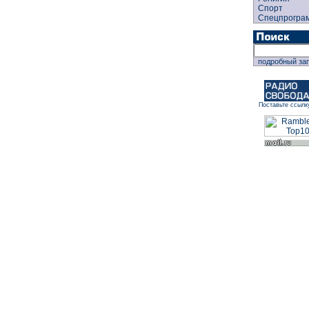
Спорт
Спецпрогра
подробный за
Поставьте ссылк