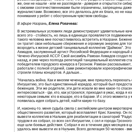
же, они не нашли - или не разглядели - доверия и открытости сиби
с омскими соотечественниками были ограничены, запрещены даже
журналистами. Возможно, все это делалось для их блага, но не на
понимания у ребят с обостренным чувством свободы.
В эфире Назрань,
Елена Рогачева:
В экстремальных условиях люди демонстрируют удивительные кач
всего это - стойкость, но лишь в единицах проявляется подвижнич
такого человека мне посчастливилось встретить в Назрани. Бежене
он тратит свои небольшие сбережения и огромную энергию для тог
возродить к жизни детский танцевальный коллектив "Даймокх". Это
Ахмадов, заслуженный артист Российской Федерации и народный 
Чечено-Ингушской АССР. Свой ансамбль Рамзан Ахмадов создал п
назад, и уже через полгода репетиций танцевальный коллектив ст
победителем городского конкурса в Грозном. Рамзан рассказывает,
работали с полной отдачей, сами ремонтировали хореографически
строили планы концертов. А дальше...
"Началась война. Как и многим чеченцам, мне пришлось переехать 
Ингушетию, это был единственный коридор, который был предоста
беженцев. Эти же родители, эти дети искали во мне какое-то спасе
интересоваться - где, кто, как устроился; приходил в ужас, когда я е
некоторым семьям: кто в кошаре, кто в бараке. И с этого момента у
появилась идея собрать детей, найти какую-то базу.
И, наконец-то. меня судьба свела с английским центром миротворч
общественного развития, который возглавляет Крис Ханклер. Он 
вывезти коллектив в Нальчик для реабилитации в санаторий "Радуга
трудом я их собрал, со всех сел Ингушетии, с сел и города Грозного,
еще шли боевые действия. Собрал я их в течение двух месяцев в ц
удалось мне вывезти их в Нальчик. Всего делегация 50 человек - вм