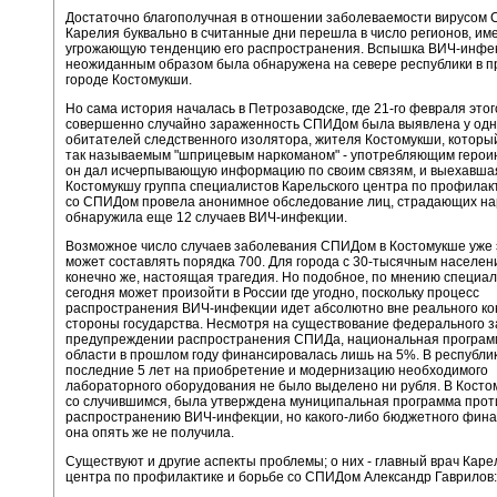
Достаточно благополучная в отношении заболеваемости вирусом
Карелия буквально в считанные дни перешла в число регионов, и
угрожающую тенденцию его распространения. Вспышка ВИЧ-инфе
неожиданным образом была обнаружена на севере республики в п
городе Костомукши.
Но сама история началась в Петрозаводске, где 21-го февраля этог
совершенно случайно зараженность СПИДом была выявлена у одн
обитателей следственного изолятора, жителя Костомукши, которы
так называемым "шприцевым наркоманом" - употребляющим героин.
он дал исчерпывающую информацию по своим связям, и выехавшая
Костомукшу группа специалистов Карельского центра по профилак
со СПИДом провела анонимное обследование лиц, страдающих на
обнаружила еще 12 случаев ВИЧ-инфекции.
Возможное число случаев заболевания СПИДом в Костомукше уже 
может составлять порядка 700. Для города с 30-тысячным населен
конечно же, настоящая трагедия. Но подобное, по мнению специал
сегодня может произойти в России где угодно, поскольку процесс
распространения ВИЧ-инфекции идет абсолютно вне реального ко
стороны государства. Несмотря на существование федерального з
предупреждении распространения СПИДа, национальная программ
области в прошлом году финансировалась лишь на 5%. В республи
последние 5 лет на приобретение и модернизацию необходимого
лабораторного оборудования не было выделено ни рубля. В Костом
со случившимся, была утверждена муниципальная программа прот
распространению ВИЧ-инфекции, но какого-либо бюджетного фин
она опять же не получила.
Существуют и другие аспекты проблемы; о них - главный врач Каре
центра по профилактике и борьбе со СПИДом Александр Гаврилов: