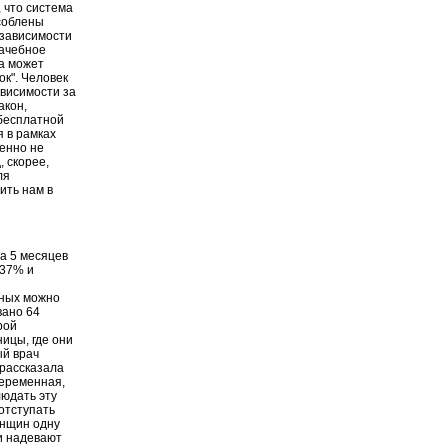
 что система
соблены
 зависимости
рачебное
а может
ок". Человек
ависимости за
акон,
 бесплатной
я в рамках
енно не
 скорее,
ля
ить нам в
а 5 месяцев
537% и
ьных можно
вано 64
рой
ицы, где они
ый врач
 рассказала
беременная,
людать эту
"отступать
енщин одну
ни надевают