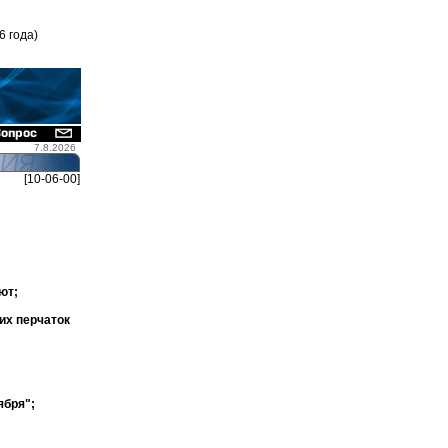
6 года)
7.8.2026
[10-06-00]
ют;
их перчаток
ября";