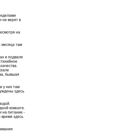
ределами
и не верят в
несмотря на
4 месяца там
тах и подвале
стихийное
зачества.
кзале
ва, бывшая
и у них там
нуждены здесь
водой.
одной комнате.
 на питание -
е время здесь
живания