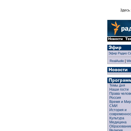
Здесь 
Эфир Радио С
|
RealAudio
Wi
Темы дня
Наши гости
Права чело
Россия
Время и Ми
СМИ
История и
современно
Культура
Медицина
Образован
Религия