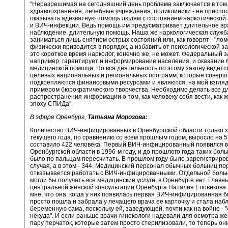
"Неразрешимая на сегодняшний день проблема заключается в том,
здравоохранения, лечебные учреждения, поликлиники - не приспо
оказывать адекватную помощь людям с состоянием наркотической
и ВИЧ-инфекции. Ведь помощь им предусматривает длительное в
наблюдение, длительную помощь. Наша же наркологическая служб
заниматься лишь снятием острых состояний или, как говорят - "лом
физически приводится в порядок, а избавить от психологической з
это короткое время нарколог, конечно же, не может. Федеральный з
например, гарантирует и информирование населения, и оказание
медицинской помощи. Но вся деятельность по этому закону ведетс
целевых национальных и региональных программ, которые соверш
подкрепляются финансовыми ресурсами и являются, на мой взгляд,
примером бюрократического творчества. Необходимо делать все д
распространения информации о том, как человеку себя вести, как ж
эпоху СПИДа".
В эфире Оренбург,
Татьяна Морозова:
Количество ВИЧ-инфицированных в Оренбургской области только з
текущего года, по сравнению со всем прошлым годом, выросло на 
составило 422 человека. Первый ВИЧ-инфицированный появился в
Оренбургской области в 1996-м году, и до прошлого года таких бол
было по пальцам пересчитать. В прошлом году было зарегистриро
случая, а в этом - 344. Медицинский персонал обычных больниц по
отказывается работать с ВИЧ-инфицированными. Отдельной больн
могли бы получать все медицинские услуги, в Оренбурге нет. Главн
центральной женской консультации Оренбурга Наталия Еловикова
мне, что она, когда у них появилась первая ВИЧ-инфицированная 
просто пошла и забрала у лечащего врача ее карточку и стала наб
беременную сама, поскольку ей, заведующей, почти как на войне - 
некуда". И если раньше врачи-гинекологи надевали для осмотра ж
пару перчаток, которые затем просто стерилизовали, то теперь о