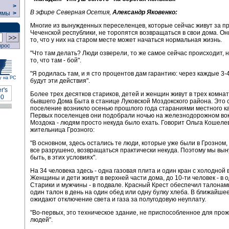
>
В эфире Северная Осетия,
Александр Яковенко:
ммы
>
Многие из вынужденных переселенцев, которые сейчас живут за п
Чеченской республики, не торопятся возвращаться в свои дома. Он
то, что у них на старом месте может начаться нормальная жизнь.
прос
"Что там делать? Люди озверели, то же самое сейчас происходит, 
то, что там - бой".
"Я родилась там, и я сто процентов дам гарантию: через каждые 3-
у на РС
будут эти действия".
Более трех десятков стариков, детей и женщин живут в трех комна
бывшего Дома Быта в станице Луковской Моздокского района. Это 
поселение возникло осенью прошлого года стараниями местного ка
Первых поселенцев они подобрали ночью на железнодорожном во
Моздока - людям просто некуда было ехать. Говорит Ольга Кошеле
жительница Грозного:
"В основном, здесь остались те люди, которые уже были в Грозном, 
все разрушено, возвращаться практически некуда. Поэтому мы вы
быть, в этих условиях".
На 34 человека здесь - одна газовая плита и один кран с холодной 
Женщины и дети живут в верхней части дома, до 10-ти человек - в 
Старики и мужчины - в подвале. Красный Крест обеспечил талонами
один талон в день на один обед или одну булку хлеба. В ближайше
ожидают отключение света и газа за полугодовую неуплату.
"Во-первых, это техническое здание, не приспособленное для про
людей".