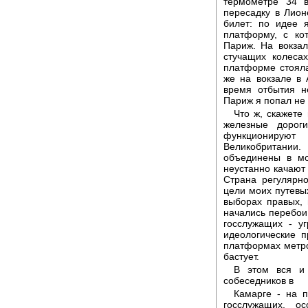
термометре 34 
пересадку в Лион
билет: по идее 
платформу, с ко
Париж. На вокза
стучащих колеса
платформе стоял
же на вокзале в 
время отбытия н
Париж я попал не в
Что ж, скажете
железные дорог
функционируют
Великобритании.
объединены в м
неустанно качают 
Страна регулярн
цели моих путевы
выборах правых, 
начались перебои
госслужащих - уг
идеологические 
платформах метро
бастует.
В этом вся и
собеседников в
Камарге - на 
госслужащих, о