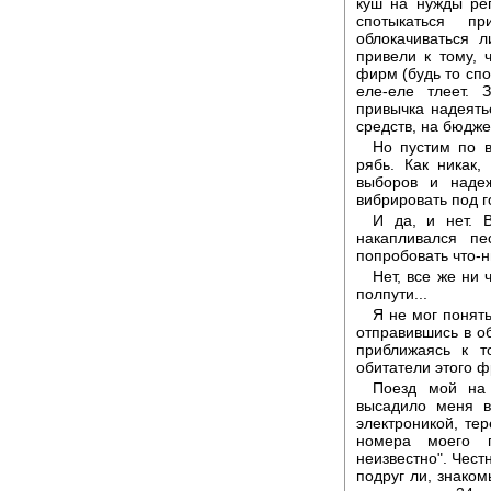
куш на нужды ре
спотыкаться п
облокачиваться 
привели к тому, 
фирм (будь то спо
еле-еле тлеет. 
привычка надеят
средств, на бюджет
Но пустим по в
рябь. Как никак
выборов и наде
вибрировать под 
И да, и нет. 
накапливался пе
попробовать что-н
Нет, все же ни 
полпути...
Я не мог понят
отправившись в об
приближаясь к т
обитатели этого ф
Поезд мой на 
высадило меня в
электроникой, тер
номера моего п
неизвестно". Чест
подруг ли, знаком