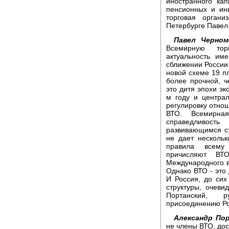
иностранного ка
пенсионных и ин
торговая орган
Петербурге Павел
Павел Черном
Всемирную тор
актуальность им
сближении России
новой схеме 19 п
более прочной, ч
это дитя эпохи эк
м году и центра
регулировку отнош
ВТО. Всемирная
справедливост
развивающимся с
не дает несколь
правила всему
причисляют ВТ
Международного 
Однако ВТО - это
И Россия, до си
структуры, очеви
Портанский, 
присоединению Ро
Александр По
не члены ВТО, дос