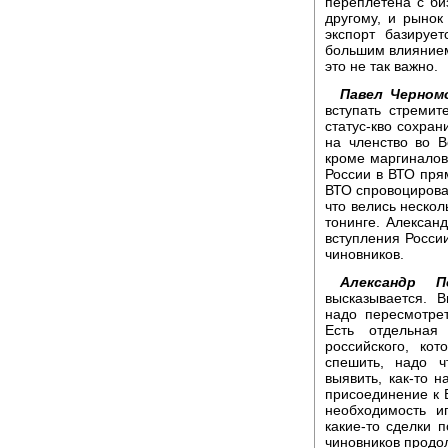
переплетена с би
другому, и рынок
экспорт базируе
большим влиянием
это не так важно.
Павел Черном
вступать стремит
статус-кво сохран
на членство во В
кроме маргиналов
России в ВТО прям
ВТО спровоцирова
что велись нескол
тонинге. Александ
вступления России
чиновников.
Александр П
высказывается. 
надо пересмотре
Есть отдельная 
российского, ко
спешить, надо ч
выявить, как-то н
присоединение к 
необходимость и
какие-то сделки 
чиновников продол