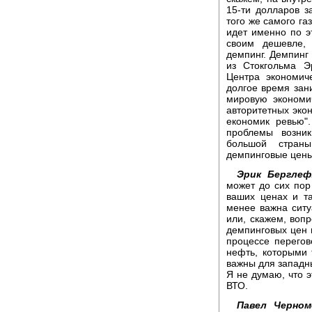
15-ти долларов з
того же самого га
идет именно по э
своим дешевле,
демпинг. Демпинг
из Стокгольма Э
Центра экономич
долгое время зан
мировую экономи
авторитетных эко
економик ревью"
проблемы возник
большой стран
демпинговые цены
Эрик Берглеф
может до сих пор
ваших ценах и т
менее важна сит
или, скажем, вопр
демпинговых цен н
процессе перегов
нефть, которыми 
важны для западны
Я не думаю, что э
ВТО.
Павел Черном