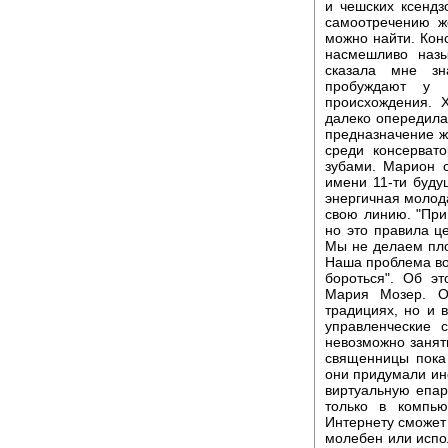
и чешских ксендзо
самоотречению ж
можно найти. Кон
насмешливо назы
сказала мне зн
пробуждают у м
происхождения. 
далеко опередила
предназначение ж
среди консервато
зубами. Марион 
имени 11-ти буд
энергичная молод
свою линию. "При
но это правила це
Мы не делаем пло
Наша проблема во
бороться". Об э
Мария Мозер. О
традициях, но и 
управленческие 
невозможно занят
священницы пока
они придумали ин
виртуальную епар
только в компь
Интернету сможет
молебен или испол