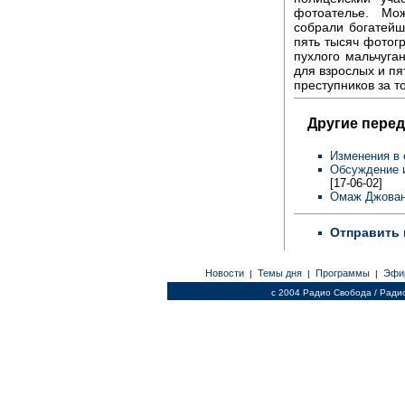
фотоателье. Мо
собрали богатей
пять тысяч фотог
пухлого мальчуга
для взрослых и пя
преступников за то
Другие перед
Изменения в 
Обсуждение и
[17-06-02]
Омаж Джова
Отправить 
Новости
Темы дня
Программы
Эфи
|
|
|
c 2004 Радио Свобода / Ради