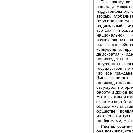
Так почему же 
социал-демокр
индустриального о
вторых, глобали
регулирование
радикальный, нич
третьих, прев
национальной 
возникновению д
сельское хозяйств
конкуренции, дру
демократия - иде
производства и 
государстве гл
государственные 
что все граждан
было защищать.
производительно
структуры потер
работу и доход в
Но мы хотим и им
экономической и
образа жизни ста
обществе появл
интересов и куль
проблемами, мы ж
Распад социал-
она возникла, ст