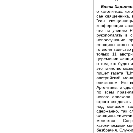
Елена Харитон
о католичках, ко
сан священника, 
"сан священниц
конференция авст
что по учению Р
рукополагать в 
непослушание пр
женщины стоят на 
го июня таинство 
только 11 австр
церемонии женщин
о том, кто будет 
это таинство може
пишет газета "Шт
австрийский мон
епископом. Его в
Аргентины, а сдел
по всем правил
нового епископа
строго следовать
над монахом та
сдержанно, так с
женщины-епископы 
меняется. Сов
католическими свя
безбрачия. Служи