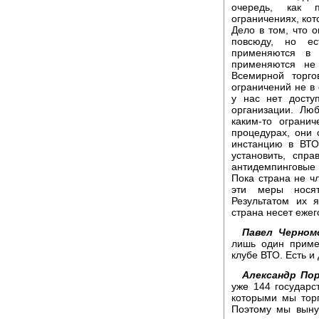
очередь, как 
ограничениях, кот
Дело в том, что 
повсюду, но ес
применяются в 
применяются не
Всемирной торго
ограничений не в 
у нас нет досту
организации. Лю
каким-то ограни
процедурах, они
инстанцию в ВТО
установить, спр
антидемпинговые 
Пока страна не ч
эти меры носят
Результатом их 
страна несет ежег
Павел Черном
лишь один пример
клубе ВТО. Есть и
Александр По
уже 144 государст
которыми мы торг
Поэтому мы выну