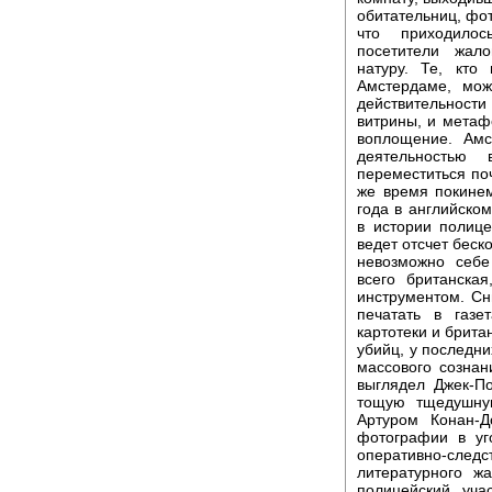
обитательниц, фот
что приходилос
посетители жал
натуру. Те, кто
Амстердаме, мож
действительност
витрины, и метаф
воплощение. Амс
деятельностью
переместиться поч
же время покинем
года в английско
в истории полиц
ведет отсчет беск
невозможно себе
всего британска
инструментом. Сн
печатать в газе
картотеки и брита
убийц, у последни
массового сознан
выглядел Джек-П
тощую тщедушную
Артуром Конан-
фотографии в уг
оперативно-следст
литературного ж
полицейский уча