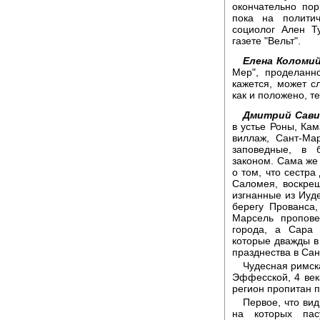
окончательно по
пока на полити
социолог Ален Т
газете "Вельт".
Елена Коломий
Мер", проделанн
кажется, может с
как и положено, те
Дмитрий Сави
в устье Роны, Кам
виллаж, Сант-Ма
заповедные, в 
законом. Сама же 
о том, что сестра
Саломея, воскре
изгнанные из Иуд
берегу Прованса
Марсель пропове
города, а Сара 
которые дважды в 
празднества в Сан
Чудесная римск
Эффесской, 4 век
регион пропитан 
Первое, что ви
на которых пас