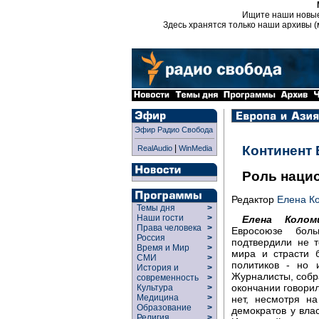
Ищите наши новы
Здесь хранятся только наши архивы (
Эфир Радио Свобода
|
Континент
RealAudio
WinMedia
Роль наци
Редактор
Елена К
Темы дня
>
Наши гости
>
Елена Коломи
Права человека
>
Евросоюзе бол
Россия
>
подтвердили не 
Время и Мир
>
мира и страсти 
СМИ
>
политиков - но 
История и
>
Журналисты, собр
современность
>
окончании говори
Культура
>
Медицина
>
нет, несмотря на
Образование
>
демократов у вла
Религия
>