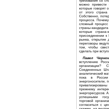
требования со ст
можно привести 
которые говорят о
от этого страна
Собственно, потер
процесса. Почему
сложный процесс 
страны-кандидат
которые страна
присоединении к В
рынка, открытие 
переговоры ведутс
том, чтобы свес
сделать при вступ
Павел Черном
вступлению Росс
организации? 
Соединенных Шта
аналитический мат
пока в России
энергоносители, п
приватизированы
прежнему интере
энергоресурсов. 
успешными госу
торговой органи
согласиться с це
скажем, на внутр