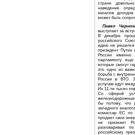
стране довольн
наведение опре
каналов доходов
может быть сопро
Павел Черном
выступает за вст
В декабре прош
российского Сою
идею не решился т
президент Путин 
России именно
парламенту еще 
которые смогут га
это одно из важ
борьба с внутренн
России в ВТО. 
услугам идут меж
Из 11-ти тысяч т
Со сферой услу
железнодорожные п
бы потому, что 
западного аналог
комиссар ЕС по 
продает свои энер
не признает Р
разговаривая п
российскому през