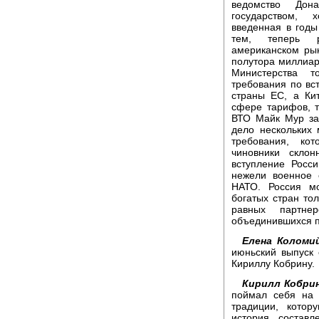
ведомство Дон
государством, 
введенная в годы
тем, теперь р
американском ры
полутора миллиард
Министерства т
требования по в
страны ЕС, а Ки
сфере тарифов, т
ВТО Майк Мур зая
дело нескольких 
требования, ко
чиновники скло
вступление Росс
нежели военное 
НАТО. Россия м
богатых стран тол
равных партне
объединившихся п
Елена Коломий
июньский выпуск 
Кириллу Кобрину.
Кирилл Кобри
поймал себя на 
традиции, котор
история, состав