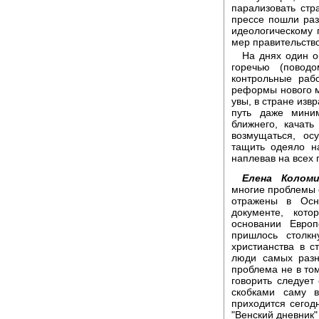
парализовать стр
прессе пошли раз
идеологическому 
мер правительств
На днях один о
горечью (повод
контрольные раб
реформы нового м
увы, в стране изв
путь даже мини
ближнего, качать
возмущаться, ос
тащить одеяло н
наплевав на всех 
Елена Коломи
многие проблемы 
отражены в Осн
документе, кот
основании Европ
пришлось столкн
христианства в с
люди самых разн
проблема не в том
говорить следует
скобками саму 
приходится сего
"Венский дневник