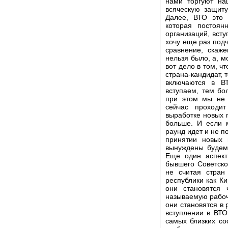
нами торгуют на
всяческую защит
Далее, ВТО это 
которая постоян
организаций, всту
хочу еще раз подч
сравнение, скаж
нельзя было, а, м
вот дело в том, ч
страна-кандидат, 
включаются в В
вступаем, тем б
при этом мы не 
сейчас проходи
выработке новых 
больше. И если 
раунд идет и не п
принятии новых 
вынуждены будем
Еще один аспект
бывшего Советско
не считая стран
республики как Ки
они становятся
называемую рабоч
они становятся в 
вступлении в ВТО
самых близких со