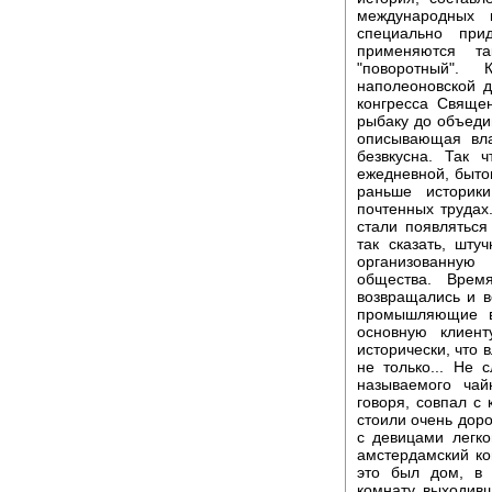
международных 
специально при
применяются та
"поворотный".
наполеоновской 
конгресса Свяще
рыбаку до объеди
описывающая вла
безвкусна. Так 
ежедневной, бытов
раньше историк
почтенных трудах
стали появляться
так сказать, шт
организованную
общества. Врем
возвращались и в
промышляющие в
основную клиент
исторически, что 
не только... Не 
называемого чай
говоря, совпал с
стоили очень доро
с девицами легко
амстердамский ко
это был дом, в 
комнату, выходив