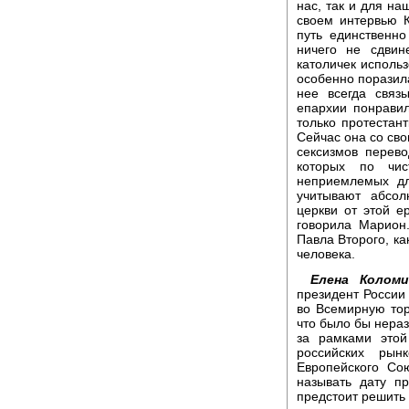
нас, так и для на
своем интервью 
путь единственно
ничего не сдви
католичек использ
особенно поразила
нее всегда связ
епархии понрави
только протестан
Сейчас она со сво
сексизмов перев
которых по чис
неприемлемых д
учитывают абсол
церкви от этой ер
говорила Марион
Павла Второго, ка
человека.
Елена Коломи
президент России
во Всемирную тор
что было бы нера
за рамками этой
российских рын
Европейского Со
называть дату п
предстоит решить 