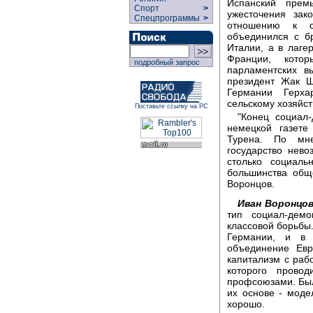
Испанский премь
Спорт
>
ужесточения зак
Спецпрограммы
>
отношению к с
объединился с б
Италии, а в лаге
Франции, кото
подробный запрос
парламентских в
президент Жак Ш
Германии Герх
сельскому хозяйст
Поставьте ссылку на РС
"Конец социал-
немецкой газете
Турена. По мне
государство нев
столько социаль
большинства общ
Воронцов.
Иван Воронцов
тип социал-дем
классовой борьбы.
Германии, и в 
объединение Евр
капитализм с раб
которого прово
профсоюзами. Был
их основе - моде
хорошо.