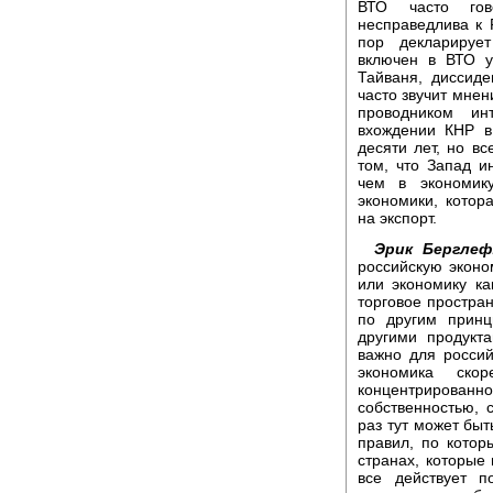
ВТО часто гов
несправедлива к 
пор декларирует
включен в ВТО у
Тайваня, диссиде
часто звучит мнен
проводником ин
вхождении КНР в
десяти лет, но вс
том, что Запад и
чем в экономик
экономики, котор
на экспорт.
Эрик Берглеф
российскую эконо
или экономику ка
торговое простран
по другим принц
другими продукт
важно для россий
экономика ско
концентриров
собственностью, 
раз тут может быт
правил, по котор
странах, которые
все действует п