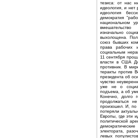
тезиса: от нас н
идеология, и нет
идеология бесс
демократия "рабо
национальном ур
вмешательство
изначально социа
выхолощена. Пол
союз бывших ком
права рабочих 
социальным нерав
11 сентября прош
власти в США Дж
противник. В мир
теракты против В
президента об оси
чувство неуверенн
уже не о социа
подъема, а об ум
Конечно, долго 
продолжаться н
произошел. И, по
потеряли актуаль
Европы, где эти 
политической аре
демократические
электората, раз
левых популисто