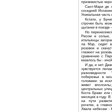
приземистые черн
Сант-Мари де л
соседней Испании
Уникальная часть 
Кстати, у Буни
строчек быть мо
цыганки в поезде 
Но перенесемся
Рисом и солью,
итальянцы загора
ла Мэр, сидят в
розовое и скачу
глазеют на розовы
сравнению с Пар
казалось бы - ино
И да, и нет. Да
чувствуется легк
разновидности 
побережье в мо
головами: за ис
живет вполсилы
центральных улиц
Коста Браво или 
месяцев в году. В
на пути развити
рогатки, а главн
Хвала небесам - 