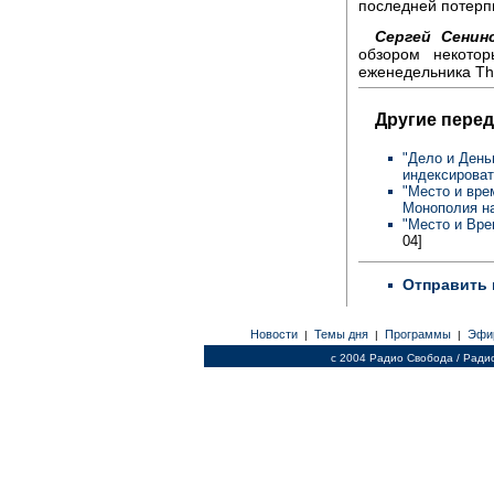
последней потерпи
Сергей Сенинс
обзором некотор
еженедельника The
Другие перед
"Дело и День
индексироват
"Место и вре
Монополия на
"Место и Вре
04]
Отправить 
Новости
Темы дня
Программы
Эфи
|
|
|
c 2004 Радио Свобода / Ради