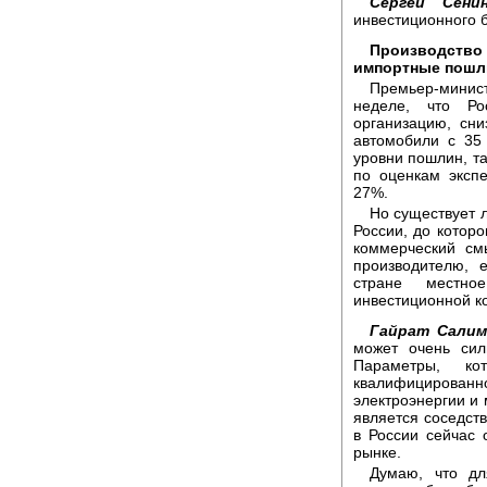
Сергей Сенин
инвестиционного б
Производст
импортные пош
Премьер-минис
неделе, что Ро
организацию, сн
автомобили с 35
уровни пошлин, та
по оценкам экспе
27%.
Но существует 
России, до которо
коммерческий см
производителю, 
стране местно
инвестиционной к
Гайрат Салим
может очень сил
Параметры, ко
квалифицирован
электроэнергии и
является соседст
в России сейчас
рынке.
Думаю, что дл