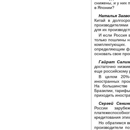
снижены, и у них 
в Японии?
Наталья Загво
Китай в долгоср
производителями 
для их производст
И если Россия 
только пошлины н
комплектующих
определяющим фа
основать свое прои
Гайрат Салим
достаточно низки
еще российскому р
В целом 20%-
иностранных прои
На большинстве 
Бразилии, тарифы 
приходить иностр
Сергей Сенин
России зарубе
платежеспособного
кредитования этих
Но обратимся в
производители по