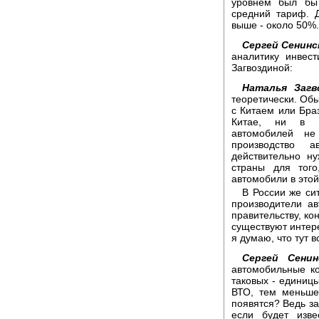
уровнем был бы
средний тариф. 
выше - около 50%.
Сергей Сенинс
аналитику инвес
Загвоздиной:
Наталья Загв
теоретически. Обы
с Китаем или Браз
Китае, ни в Бр
автомобилей н
производство а
действительно н
страны для того
автомобили в этой
В России же си
производители ав
правительству, ко
существуют интере
я думаю, что тут в
Сергей Сенин
автомобильные ко
таковых - единицы
ВТО, тем меньше 
появятся? Ведь за
если будет изве