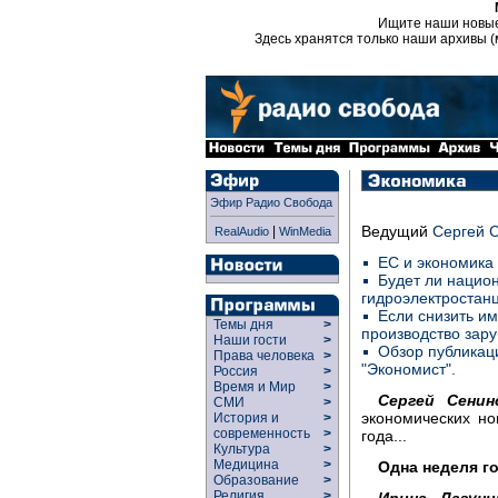
Ищите наши новы
Здесь хранятся только наши архивы (
Эфир Радио Свобода
Ведущий
Сергей 
|
RealAudio
WinMedia
ЕС и экономика 
Будет ли нацио
гидроэлектростан
Если снизить и
Темы дня
>
производство зар
Наши гости
>
Обзор публикац
Права человека
>
"Экономист".
Россия
>
Время и Мир
>
Сергей Сенин
СМИ
>
экономических н
История и
>
современность
>
года...
Культура
>
Медицина
>
Одна неделя г
Образование
>
Религия
>