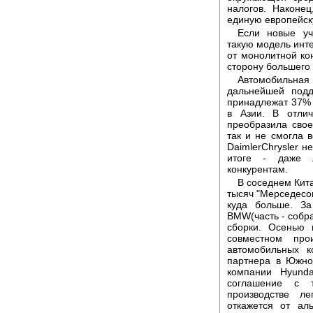
налогов. Наконе
единую европейск
Если новые уч
такую модель инте
от монолитной ко
сторону большего 
Автомобильная 
дальнейшей подд
принадлежат 37% 
в Азии. В отлич
преобразила свое
так и не смогла в
DaimlerChrysler 
итоге - даже л
конкурентам.
В соседнем Кита
тысяч "Мерседесов
куда больше. З
BMW(часть - собра
сборки. Осенью 
совместном про
автомобильных к
партнера в Южно
компании Hyunda
соглашение с 
производстве л
откажется от аль