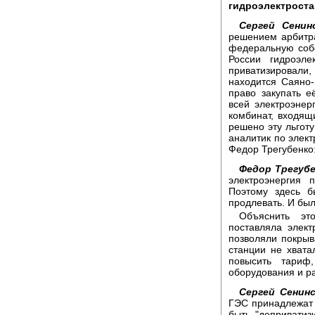
гидроэлектроста
Сергей Сенин
решением арбитра
федеральную соб
России гидроэле
приватизировали, 
находится Саяно
право закупать 
всей электроэне
комбинат, входящ
решено эту льгот
аналитик по элект
Федор Трегубенко
Федор Трегубе
электроэнергия 
Поэтому здесь б
продлевать. И был
Объяснить эт
поставляла элек
позволяли покрыва
станции не хвата
повысить тариф
оборудования и ра
Сергей Сенинс
ГЭС принадлежат 
быть "депривати