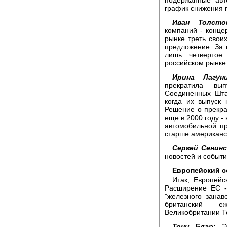
подержанные авт
график снижения п
Иван Толсто
компаний - конце
рынке треть свои
предложение. За 
лишь четвертое
российском рынке
Ирина Лагуни
прекратила вы
Соединенных Шта
когда их выпуск
Решение о прекра
еще в 2000 году -
автомобильной п
старше американск
Сергей Сенинс
новостей и событи
Европейский с
Итак, Европейс
Расширение ЕС -
"железного занав
британский еж
Великобритании Т
Тони Блэр:
Эт