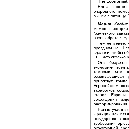
The Economist
Наша постоян
очередного номе
вышел в пятницу, 
Мария Клайн:
момент в истории 
"железного занав
вновь обретает ед
Тем не менее, 
праздничные. Не
сделали, чтобы о
ЕС. Зато сколько 
Они, безусловн
экономики вступ
темпами, чем т
развивающиеся 
привлекут комп
Европейском союз
заработков, социа
старой Европы
сокращения изд
реформирования э
Новые участник
Франции или Итали
государства в э
требований Брюсс
окружающей сред