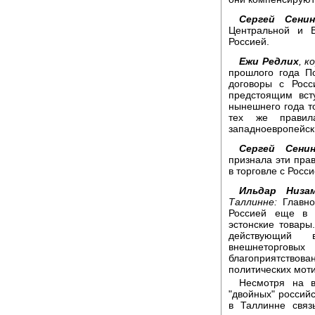
Сергей Сенин
Центральной и 
Россией.
Ежи Редлих
, к
прошлого года П
договоры с Росс
предстоящим вст
нынешнего года т
тех же правил
западноевропейск
Сергей Сенин
признала эти пра
в торговле с Рос
Ильдар Низа
Таллинне:
Главное
Россией еще в 
эстонские товары
действующий 
внешнеторгов
благоприятствов
политических моти
Несмотря на в
"двойных" россий
в Таллинне свя