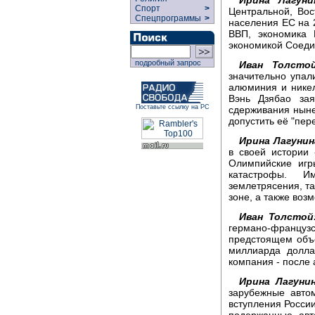
Ирина Лагуни
Спорт
>
Центральной, Во
Спецпрограммы
>
населения ЕС на 
ВВП, экономика 
экономикой Соеди
подробный запрос
Иван Толстой
значительно упал
алюминия и никел
Вэнь Дзябао за
Поставьте ссылку на РС
сдерживания ныне
допустить её "пер
Ирина Лагунин
в своей истории
Олимпийские игр
катастрофы. И
землетрясения, та
зоне, а также воз
Иван Толстой
германо-француз
предстоящем объе
миллиарда долла
компания - после 
Ирина Лагунин
зарубежные авто
вступления Росси