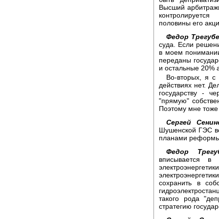
Высший арбитражн
контролируется
половины его акци
Федор Трегубе
суда. Если решен
в моем понимании
переданы государ
и остальные 20% 
Во-вторых, я с
действиях нет. Де
государству - ч
"прямую" собствен
Поэтому мне тоже 
Сергей Сенин
Шушенской ГЭС все
планами реформы 
Федор Трегуб
вписывается в 
электроэнерге
электроэнергети
сохранить в соб
гидроэлектростанц
такого рода "де
стратегию государс