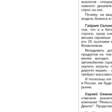
аналогов - специ
намного дешевле
спрос на них.
Почему, на ваш
модель бизнеса в
Гайрат Салим
том, что и в Ки
строить сразу о
весьма скромные 
его 25 тысячами 
Всеволожске.
Вкладывать до
продуктов на то
менее выгодно.
автомобилям гора
окупить затраты 
дорогих машин, -
требуют массового
И поскольку эт
в России, им буде
рынка.
Сергей Сенинс
отвечали анали
компания "Ренесса
Диалог". Продолжа