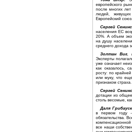
европейского рын
после многих лет
людей, живущих
Европейский союз
Сергей Сенинс
населения ЕС возр
20%. А объем эко
на душу населени
среднего дохода 
Золтан Виг
,
Эксперты полагали
уже означает неиз
как оказалось, 
росту: по крайней
или муку, что ещ
признаком страха.
Сергей Сенинс
дотации из общее
столь весомые, к
Даля Грибаус
в первом году 
обязательства. Вс
компенсационной о
все наши собстве
они компенсируют