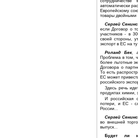
сотрудничестве
автоматически ра
Европейскому союз
товары двойными
Сергей Сенинс
если Договор о т
участников - в 3
своей стороны, у
экспорт в ЕС на ту
Роланд Бек
, 
Проблема в том, ч
более льготные эк
Договора о партн
То есть распростр
ЕС может привести
российского экспо
Здесь речь иде
продуктах химии, 
И российская 
потери, и ЕС - 
России...
Сергей Сенинс
во внешней торг
выпуск...
Будет ли н