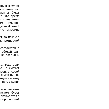
ляцию и будет
кой комиссии.
ументы будут
се это время
е конкуренты
ом, чтобы оно
учае Microsoft
рно так можно
t, то можно с
уд против этой
согласится с
 победой для
вых подобных
у. Ведь если
то не сможет
зменив своей
окомиссии на
онную систему
х приложений
ожное решение
истем будет
заключается в
 операционной