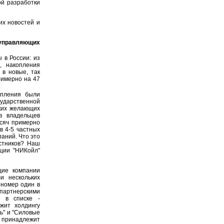
ой разработки
их новостей и
 управляющих
 в России: из
, накопления
 в новые, так
римерно на 47
.
опления были
ударственной
ких желающих
в владельцев
ысяч примерно
в 4-5 частных
паний. Что это
стников? Наш
ции "НИКойл"
ие компании
и нескольких
номер один в
артнерскими
 в списке -
жит холдингу
ль" и "Силовые
 принадлежит