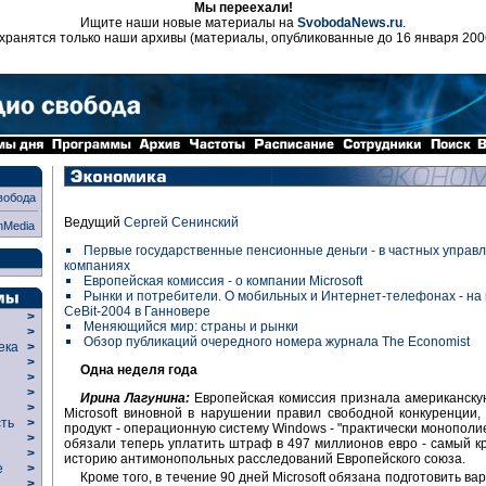
Мы переехали!
Ищите наши новые материалы на
SvobodaNews.ru
.
хранятся только наши архивы (материалы, опубликованные до 16 января 200
вобода
Ведущий
Сергей Сенинский
nMedia
Первые государственные пенсионные деньги - в частных упра
компаниях
Европейская комиссия - о компании Microsoft
Рынки и потребители. О мобильных и Интернет-телефонах - на
CeBit-2004 в Ганновере
>
Меняющийся мир: страны и рынки
>
Обзор публикаций очередного номера журнала The Economist
века
>
>
Одна неделя года
р
>
>
Ирина Лагунина:
Европейская комиссия признала американск
>
Microsoft виновной в нарушении правил свободной конкуренции,
сть
>
продукт - операционную систему Windows - "практически монополи
>
обязали теперь уплатить штраф в 497 миллионов евро - самый к
>
историю антимонопольных расследований Европейского союза.
ие
>
Кроме того, в течение 90 дней Microsoft обязана подготовить в
>