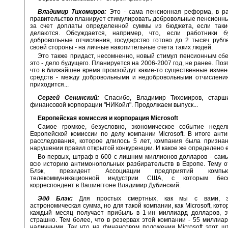
Владимир Тихомиров:
Это - сама пенсионная реформа, в ра
правительство планирует стимулировать добровольные пенсионн
за счет доплаты определенной суммы из бюджета, если таки
делаются. Обсуждается, например, что, если работники б
добровольные отчисления, государство готово до 2 тысяч рубл
своей стороны - на личные накопительные счета таких людей.
Это также придаст, несомненно, новый стимул пенсионным сб
это - дело будущего. Планируется на 2006-2007 год, не ранее. Поэ
что в ближайшее время произойдут какие-то существенные измен
средств - между добровольными и недобровольными отчисления
приходится...
Сергей Сенинский:
Спасибо, Владимир Тихомиров, старш
финансовой корпорации "НИКойл". Продолжаем выпуск...
Европейская комиссия и корпорация Microsoft
Самое громкое, безусловно, экономическое событие неде
Европейской комиссии по делу компании Microsoft. В итоге ант
расследования, которое длилось 5 лет, компания была призна
нарушении правил открытой конкуренции. И какое же определено 
Во-первых, штраф в 600 с лишним миллионов долларов - сам
всю историю антимонопольных разбирательств в Европе. Тему 
Блэк, президент Ассоциации предприятий комп
телекоммуникационной индустрии США, с которым бе
корреспондент в Вашингтоне Владимир Дубинский.
Эдд Блэк:
Для простых смертных, как мы с вами, эт
астрономическая сумма, но для такой компании, как Microsoft, кото
каждый месяц получает прибыль в 1-ин миллиард долларов, э
страшно. Тем более, что в резервах этой компании - 55 миллиа
наличными. Так что на финансовом положении Microsoft этот 