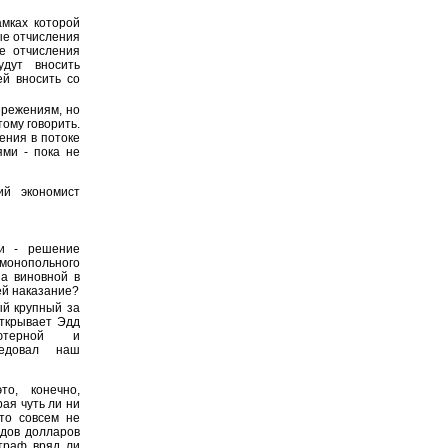
мках которой
ые отчисления
е отчисления
удут вносить
ей вносить со
ережениям, но
тому говорить.
ения в потоке
ми - пока не
ий экономист
ли - решение
имонопольного
на виновной в
ей наказание?
ый крупный за
открывает Эдд
ьютерной и
седовал наш
о, конечно,
рая чуть ли ни
то совсем не
рдов долларов
штраф вряд ли