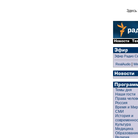
Здесь 
Эфир Радио С
|
RealAudio
Wi
Темы дня
Наши гости
Права чело
Россия
Время и Ми
СМИ
История и
современно
Культура
Медицина
Образован
Религия