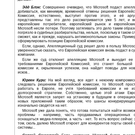
Эдд Блэк:
Совершенно очевидно, что Microsoft подаст апел
добиваться, как минимум, временной отмены решения Европейс
Комиссия, естественно, выступит против этого, и её арг
представлены так: это дело рассматривается уже 5 лет, и в
европейские потребители, европейский рынок и европейски
Microsoft несли потери. Поэтому затягивать это дело таким образ
погрязло в судебных разбирательства, нельзя, поскольку в таком сл
сможет, как и прежде, нарушать антимонопольные законы. Приме
сформулировать позицию Европейской комиссии.
Если, однако, Апелляционный суд решит дело в пользу Microsof
уверенностью сказать, что Европейская комиссия вновь подаст в с
компании.
Если же суд отклонит апелляцию Microsoft и вынудит ее 
требованиями Европейской Комиссией, это станет большой
комиссии и, окрыленная успехом, она найдет поводы для но
исков...
Юрген Кури:
На мой взгляд, все идет к некоему компромисс
следовать решениям Европейской комиссии, то Microsoft прос
работать в Европе, не учтя требований комиссии и не и
долгосрочной стратегии. Собственно, целью этой атаки Евр
Microsoft является запрет на установку в будущем в операци
новых приложений таким образом, что шансы конкурирующи
изначально сводятся на нет.
Microsoft уже дала понять, что готова попытаться найти возм
проблемы - например, часть продаваемых операционных с
оснащаться медиа-плеером, а часть - нет. То есть вопрос сейчас 
том, сколь далеко Microsoft откроет для конкурентов порты своей
системы...