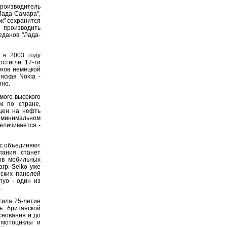
оизводитель
Лада-Самара",
ок" сохранится
 производить
еданов "Лада-
 в 2003 году
стигли 17-ти
нов немецкой
нская Nokia -
нно.
мого высокого
м по стране,
цен на нефть
 минимальном
еличивается -
ic объединяют
пания станет
ов мобильных
rp. Seiko уже
ских панелей
yo - один из
.
ила 75-летие
ь британской
снования и до
 мотоциклы и