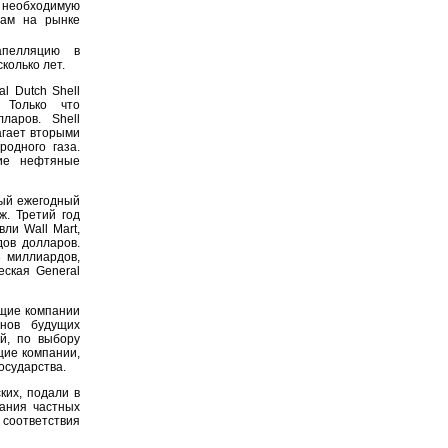
ь необходимую
там на рынке
апелляцию в
колько лет.
l Dutch Shell
 Только что
ларов. Shell
агает вторыми
одного газа.
кие нефтяные
вый ежегодный
ж. Третий год
ли Wall Mart,
дов долларов.
3 миллиардов,
еская General
щие компании
нов будущих
й, по выбору
щие компании,
осударства.
ких, подали в
вания частных
 соответствия