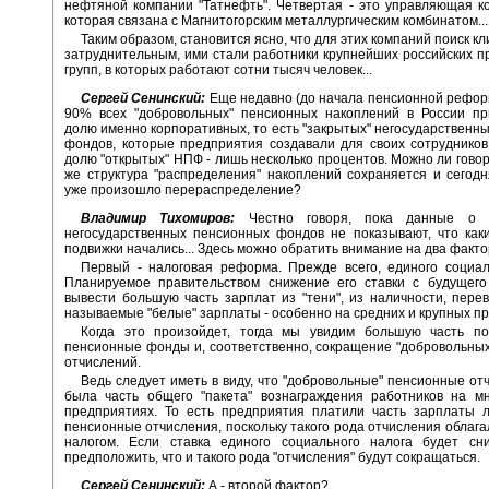
нефтяной компании "Татнефть". Четвертая - это управляющая 
которая связана с Магнитогорским металлургическим комбинатом...
Таким образом, становится ясно, что для этих компаний поиск к
затруднительным, ими стали работники крупнейших российских
групп, в которых работают сотни тысяч человек...
Сергей Сенинский:
Еще недавно (до начала пенсионной рефо
90% всех "добровольных" пенсионных накоплений в России пр
долю именно корпоративных, то есть "закрытых" негосударственн
фондов, которые предприятия создавали для своих сотрудников.
долю "открытых" НПФ - лишь несколько процентов. Можно ли говори
же структура "распределения" накоплений сохраняется и сегод
уже произошло перераспределение?
Владимир Тихомиров:
Честно говоря, пока данные о д
негосударственных пенсионных фондов не показывают, что как
подвижки начались... Здесь можно обратить внимание на два факто
Первый - налоговая реформа. Прежде всего, единого социал
Планируемое правительством снижение его ставки с будущего
вывести большую часть зарплат из "тени", из наличности, перев
называемые "белые" зарплаты - особенно на средних и крупных п
Когда это произойдет, тогда мы увидим большую часть по
пенсионные фонды и, соответственно, сокращение "добровольны
отчислений.
Ведь следует иметь в виду, что "добровольные" пенсионные отч
была часть общего "пакета" вознаграждения работников на мн
предприятиях. То есть предприятия платили часть зарплаты л
пенсионные отчисления, поскольку такого рода отчисления облаг
налогом. Если ставка единого социального налога будет сн
предположить, что и такого рода "отчисления" будут сокращаться.
Сергей Сенинский:
А - второй фактор?