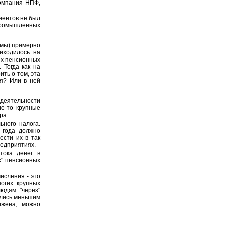
компания НПФ,
лиентов не был
 промышленных
рмы) примерно
иходилось на
ых пенсионных
 Тогда как на
ть о том, эта
ня? Или в ней
еятельности
ие-то крупные
ра.
ьного налога.
 года должно
ести их в так
редприятиях.
тока денег в
х" пенсионных
исления - это
огих крупных
юдям "через"
ались меньшим
ижена, можно