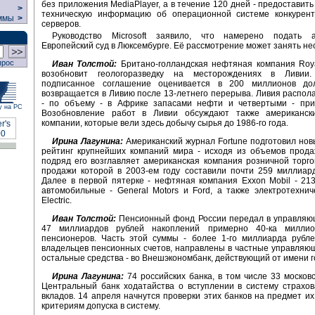
без приложения MediaPlayer, а в течение 120 дней - предоставит
>
техническую информацию об операционной системе конкурен
ммы
>
серверов.
Руководство Microsoft заявило, что намерено подать 
Европейский суд в Люксембурге. Её рассмотрение может занять нес
прос
Иван Толстой:
Британо-голландская нефтяная компания Roya
возобновит геологоразведку на месторождениях в Ливии.
подписанное соглашение оценивается в 200 миллионов дол
возвращается в Ливию после 13-летнего перерыва. Ливия распол
- по объему - в Африке запасами нефти и четвертыми - прир
у на РС
Возобновление работ в Ливии обсуждают также американс
компании, которые вели здесь добычу сырья до 1986-го года.
Ирина Лагунина:
Американский журнал Fortune подготовил но
рейтинг крупнейших компаний мира - исходя из объемов прода
подряд его возглавляет американская компания розничной торгов
продажи которой в 2003-ем году составили почти 259 миллиар
Далее в первой пятерке - нефтяная компания Exxon Mobil - 21
автомобильные - General Motors и Ford, а также электротехнич
Electric.
Иван Толстой:
Пенсионный фонд России передал в управляю
47 миллиардов рублей накоплений примерно 40-ка миллио
пенсионеров. Часть этой суммы - более 1-го миллиарда рубле
владельцев пенсионных счетов, направлены в частные управляю
остальные средства - во Внешэкономбанк, действующий от имени г
Ирина Лагунина:
74 российских банка, в том числе 33 московс
Центральный банк ходатайства о вступлении в систему страхо
вкладов. 14 апреля начнутся проверки этих банков на предмет их
критериям допуска в систему.