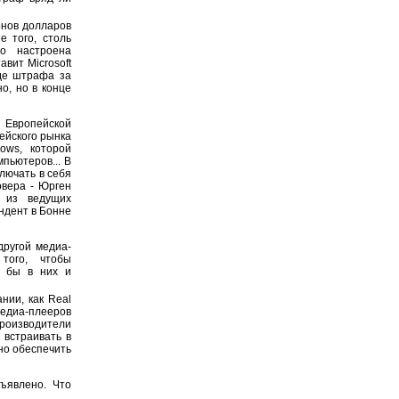
онов долларов
е того, столь
но настроена
авит Microsoft
оде штрафа за
о, но в конце
 Европейской
пейского рынка
ows, которой
пьютеров... В
ключать в себя
овера - Юрген
о из ведущих
ндент в Бонне
другой медиа-
того, чтобы
и бы в них и
нии, как Real
едиа-плееров
оизводители
 встраивать в
но обеспечить
ъявлено. Что