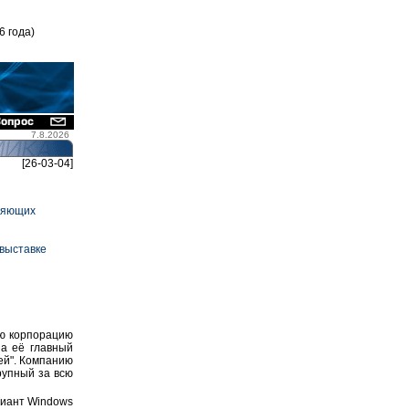
6 года)
7.8.2026
[26-03-04]
вляющих
 выставке
ую корпорацию
 а её главный
ей". Компанию
рупный за всю
ариант Windows