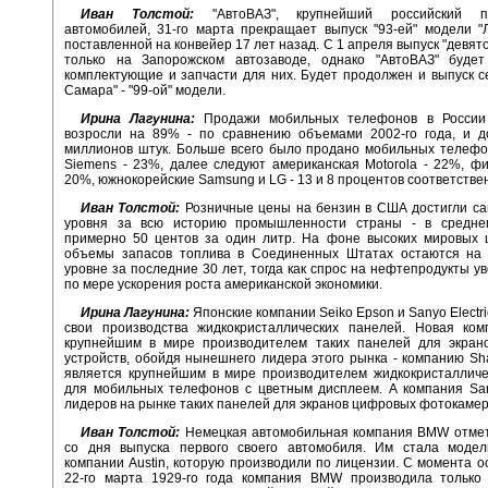
Иван Толстой:
"АвтоВАЗ", крупнейший российский пр
автомобилей, 31-го марта прекращает выпуск "93-ей" модели "
поставленной на конвейер 17 лет назад. С 1 апреля выпуск "девят
только на Запорожском автозаводе, однако "АвтоВАЗ" будет
комплектующие и запчасти для них. Будет продолжен и выпуск с
Самара" - "99-ой" модели.
Ирина Лагунина:
Продажи мобильных телефонов в России
возросли на 89% - по сравнению объемами 2002-го года, и до
миллионов штук. Больше всего было продано мобильных телефо
Siemens - 23%, далее следуют американская Motorola - 22%, фи
20%, южнокорейские Samsung и LG - 13 и 8 процентов соответстве
Иван Толстой:
Розничные цены на бензин в США достигли са
уровня за всю историю промышленности страны - в средне
примерно 50 центов за один литр. На фоне высоких мировых 
объемы запасов топлива в Соединенных Штатах остаются на
уровне за последние 30 лет, тогда как спрос на нефтепродукты ув
по мере ускорения роста американской экономики.
Ирина Лагунина:
Японские компании Seiko Epson и Sanyo Electr
свои производства жидкокристаллических панелей. Новая ком
крупнейшим в мире производителем таких панелей для экран
устройств, обойдя нынешнего лидера этого рынка - компанию Sha
является крупнейшим в мире производителем жидкокристалличе
для мобильных телефонов с цветным дисплеем. А компания San
лидеров на рынке таких панелей для экранов цифровых фотокамер
Иван Толстой:
Немецкая автомобильная компания BMW отмет
со дня выпуска первого своего автомобиля. Им стала модел
компании Austin, которую производили по лицензии. С момента о
22-го марта 1929-го года компания BMW производила только