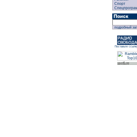
Спорт
Спецпрогра
подробный за
Поставьте ссылк