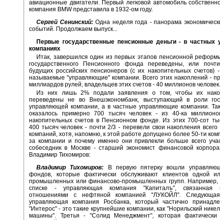
авиационные двигатели. Первый легковой автомобиль собственн
компания BMW представила в 1932-ом году.
Сергей Сенинский:
Одна неделя года - панорама экономическ
событий. Продолжаем выпуск...
Первые государственные пенсионные деньги - в частных
компаниях
Итак, завершился один из первых этапов пенсионной реформы
государственного Пенсионного фонда переведены, или почти
будущих российских пенсионеров (с их накопительных счетов) -
называемые "управляющие" компании. Всего этих накоплений - п
миллиардов рулей, владельцев этих счетов - 40 миллионов человек
Из них лишь 2% подали заявления о том, чтобы их нак
переведены не во Внешэкономбанк, выступающий в роли гос
управляющей компании, а в частные управляющие компании. Та
оказалось примерно 700 тысяч человек - из 40-ка миллионо
накопительных счетов в Пенсионном фонде. Из этих 700-сот т
400 тысяч человек - почти 2/3 - перевели свои накопления всего 
компаний, хотя, напомню, к этой работе допущено более 50-ти ком
за компании и почему именно они привлекли больше всего уча
собеседник в Москве - старший экономист финансовой корпора
Владимир Тихомиров:
Владимир Тихомиров:
В первую пятерку вошли управляющ
фондов, которые фактически обслуживают клиентов одной ил
промышленных или финансово-промышленных групп. Например, 
списке - управляющая компания "Капиталъ", связанная п
отношениями с нефтяной компанией "ЛУКОЙЛ". Следующая
управляющая компания Росбанка, который частично принадле
"Интерос" - это такие крупнейшие компании, как "Норильский нике
машины". Третья - "Солид Менеджмент", которая фактически