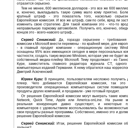
отразится серьезно.
Тем не менее, 600 миллионов долларов - это все же 600 милли
и, конечно, выкладывать такую сумму мало кому приятно. Боле
крупный штраф - это показатель того, насколько серьез
Европейская комиссия. И все же штраф, сам по себе, вряд ли заст
изменить свою стратегию. Для такой компании это - что-то вр
неправильную парковку автомобиля. Получить его, конечно, обидн
концов это - всего-навсего штраф...
Сергей Сенинский:
Да, гораздо серьезнее - требования
комиссии к Microsoft внести перемены - по крайней мере, для евро
- в главный продукт компании - операционную систему Wind
оснащены 95% всех имеющихся сегодня в мире персональных ком
частности, создать такую версию Windows, которая уже не будет в
собственный медиа-плейер Microsoft. Тему продолжает - из Ганн
Кури, заместитель главного редактора журнала CT, одног
компьютерных изданий Германии. К нему обратился наш корреспо
Дмитрий Аскоченский:
Юрген Кури:
В принципе, пользователям несложно получить 
плеер. Чего добивается Европейская комиссия, так это 
производители операционных компьютерных систем помещал
продукты других компаний, и продавали - уже готовый продукт.
От решения Европейской комиссии могут выиграть такие компа
Network, Quick Time, Apple или America-onLine. На рынке м
реальная конкуренция давно существует, и некоторые пр
компьютеров с удовольствием воспользовались бы возможностью
свои продукты разные программы. Собственно, именно это и долж
решение Европейской комиссии.
Сергей Сенинский:
Итак, решение Европейской комиссии об
дальше?