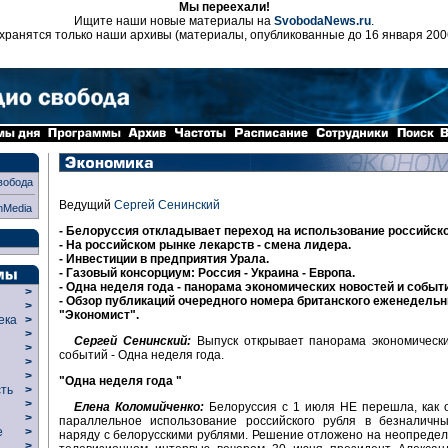
Мы переехали!
Ищите наши новые материалы на
SvobodaNews.ru
.
хранятся только наши архивы (материалы, опубликованные до 16 января 200
вобода
Ведущий
Сергей Сенинский
nMedia
- Белоруссия откладывает переход на использование российско
- На российском рынке лекарств - смена лидера.
- Инвестиции в предприятия Урала.
- Газовый консорциум: Россия - Украина - Европа.
- Одна неделя года - панорама экономических новостей и событ
>
- Обзор публикаций очередного номера британского еженедельн
>
"Экономист".
века
>
>
Сергей Сенинский:
Выпуск открывает панорама экономически
р
>
событий - Одна неделя года.
>
>
"Одна неделя года "
сть
>
>
Елена Коломийченко:
Белоруссия с 1 июля НЕ перешла, как 
>
параллельное использование российского рубля в безналичны
ие
>
наряду с белорусскими рублями. Решение отложено на неопредел
>