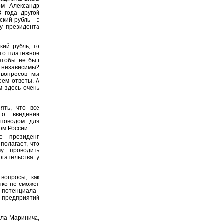
ом Александр
8 года другой
кий рубль - с
 у президента
ий рубль, то
это платежное
 чтобы не был
 независимы?
 вопросов мы
еем ответы. А
м здесь очень
ять, что все
 о введении
 поводом для
ом России.
е - президент
полагает, что
у проводить
огательства у
вопросы, как
нко не сможет
о потенциала -
предприятий
ила Маринича,