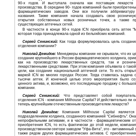
90-х годов. И выступала сначала как поставщик лекарств 
производства. В середине 90- годов компанией были приобретены
фармацевтических заводов. Они все получили аббревиатур
названия. Также компания начала создавать свою розничну
открытия собственных новых розничных точек, а также п
существующих аптечных сетей.
В частности в конце 90-х годов ICN приобрела сеть аптек "
которая тогда принадлежала одной из бельгийских компаний.
Сергей Сенинский:
Как тогда формулировалась цель создани
отделения компании?
Николай Демидов:
Менеджеры компании не скрывали, что их ц
создание крупнейшего в России фармацевтического холдинга, ори
как на производство лекарственных средств, так и рознич
лекарственными средствами. При этом компания объявила о тако
цели, как создание национальной аптечной сети. То есть откры
маркой ICN во многих городах России. Тогда ставилась задача 
тысячи аптек. И конечной целью этого мероприятия было со
ценного актива, и, возможно, его последующую продажу с большо
компании.
Сергей Сенинский:
Что представляет собой покупатель 
отделения ICN - компания Millhouse Capital? И действительно ли 
теперь крупнейшим отечественным производителем лекарств?
Николай Демидов:
Компания Millhouse Capital является
подразделением холдинга, созданного компанией "Сибнефть". Она
непрофильными активами, и в частности - фармацевтическим о
приобретения ICN, то есть фактически до этой недели, компани
производственном секторе заводом "Уфа-Вита", это - витаминный з
также рядом других фармацевтических активов. С приобретение