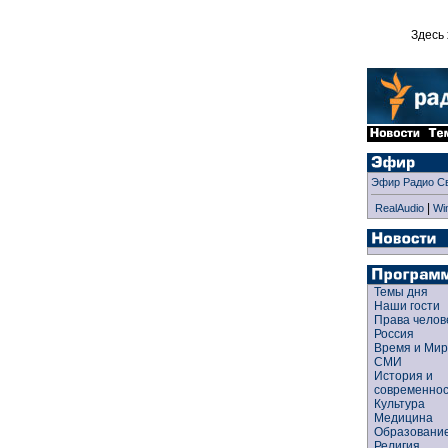
Здесь 
Эфир Радио С
|
RealAudio
Wi
Темы дня
Наши гости
Права чело
Россия
Время и Ми
СМИ
История и
современно
Культура
Медицина
Образован
Религия