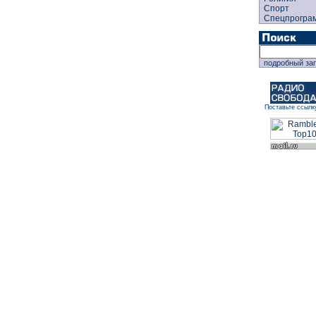
Спорт
Спецпрогра
подробный за
Поставьте ссылк