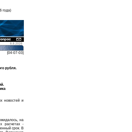
6 года)
6.8.2026
[04-07-03]
го рубля.
ий.
ика
х новостей и
ожидалось, на
х расчетах -
енный срок. В