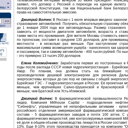
телевизионном интервью вечером 30 июня президент Алексан
>
заявил, что договор с Россией о переходе на единую валюту 
ммы
>
белорусской Конституции, так как Национальный банк Белорус
права на самостоятельную эмиссию.
Дмитрий Волчек:
В России с 1 июля впервые введено законом
страхование автомобилей. Получить обязательную страховку обя
прос
до 1 января 2004 года все автовладельцы. Размер страхового
зависеть от мощности двигателя автомобиля, возраста и стаж
также места его проживания. Для жителя Москвы стоимость ежего
по прогнозам, составит в среднем 130 долларов, для проживающ
местности - в несколько раз меньше. При наступлении страх
у на РС
максимальная сумма возмещения ущерба - нанесенного как здоро
и пассажиров, так и самому автомобилю - 400 тысяч рублей. По ны
- это примерно 13 тысяч 200 долларов.
Елена Коломийченко:
Заработала первая из построенных в Р
годы после распада СССР новая гидроэлектростанция - Бурейска
Амур. По планам, она должна стать на ближайшие г
производителем дешевой электроэнергии для регионов Дальн
энергосистемы которых до сих пор не связаны с общей энергосис
Бурейская ГЭС - 7 гидроэлектростанция в России. Её проектная м
меньше, чем крупнейших Саяно-Шушенской и Красноярской 
меньше, чем Братской или Усть-Илимской.
Дмитрий Волчек:
В фармацевтической промышленности Ро
лидер. Компания Millhouse Capital - подразделение нефтя
"Сибнефть", управляющее её непрофильными активами - купил
российского отделения американской фармацевтической компан
составе - 5 фармацевтических заводов и почти 100 аптек. С 
фармацевтических мощностей, уже контролируемых компанией Millh
её доля в общем объеме производства лекарств в России составит
13%. Еще 8-10% этого производства приходится на компанию "