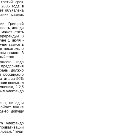
третий срок.
 2006 года в
дет объявлена
дании равных
ии Григорий
ность, исходя
 может стать
еферендум. В
нуне 1 июля -
удет зависеть
 относительно
 компаниям. В
ный этап.
ошлого года
е предприятия
траны, должно
 российского
латить за 50%
ссии посчитал
 мнению, 2-2,5
явил Александр
аны, ни одни
поймет. Лучше
де-то допущу
то Александр
приватизации
ловам, "точат