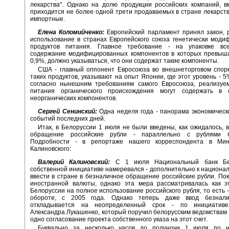
лекарства". Однако на долю продукции российских компаний, в
приходится не более одной трети продаваемых в стране лекарств
импортные.
Елена Коломийченко:
Европейский парламент принял закон, 
использование в странах Европейского союза генетически мод
продуктов питания. Главное требование - на упаковке все
содержание модифицированных компонентов в которых превыша
0,9%, должно указываться, что они содержат такие компоненты.
США - главный оппонент Евросоюза во внешнеторговом споре
таких продуктов, указывают на опыт Японии, где этот уровень - 5
согласно нынешним требованиям самого Евросоюза, реализуе
питания органического происхождения могут содержать в
неорганических компонентов.
Сергей Сенинский:
Одна неделя года - панорама экономическ
событий последних дней.
Итак, в Белоруссии 1 июля не были введены, как ожидалось, 
обращение российские рубли - параллельно с рублями бе
Подробности - в репортаже нашего корреспондента в Мин
Калиновского:
Валерий Калиновский:
С 1 июля Национальный банк Бе
собственной инициативе намеревался - дополнительно к национал
ввести в стране в безналичное обращение российские рубли. Пока
иностранной валюты, однако эта мера рассматривалась как э
Белоруссии на полное использование российского рубля, то есть -
обороте, с 2005 года. Однако теперь даже ввод безнали
откладывается на неопределенный срок - по инициативе
Александра Лукашенко, который поручил белорусским ведомствам
одно согласование проекта собственного указа на этот счет.
Буквально за несколько часов до полуночи 1 июля по 