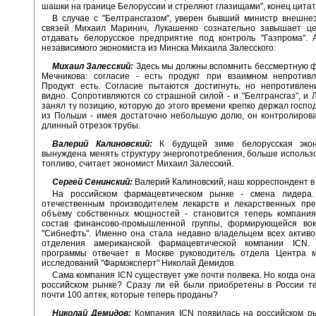
шашки на границе Белоруссии и стреляют глазищами", конец цитат
В случае с "Белтрансгазом", уверен бывший министр внешне
связей Михаил Маринич, Лукашенко сознательно завышает це
отдавать белорусское предприятие под контроль "Газпрома". 
независимого экономиста из Минска Михаила Залесского:
Михаил Залесский:
Здесь мы должны вспомнить бессмертную 
Мечникова: согласие - есть продукт при взаимном непротивл
Продукт есть. Согласие пытаются достигнуть, но непротивлен
видно. Сопротивляются со страшной силой - и "Белтрансгаз", и 
занял ту позицию, которую до этого времени крепко держал госпо
из Польши - имея достаточно небольшую долю, он контролиров
длинный отрезок трубы.
Валерий Калиновский:
К будущей зиме белорусская экон
вынуждена менять структуру энергопотребления, больше использ
топливо, считает экономист Михаил Залесский.
Сергей Сенинский:
Валерий Калиновский, наш корреспондент в
На российском фармацевтическом рынке - смена лидера
отечественным производителем лекарств и лекарственных пре
объему собственных мощностей - становится теперь компания
состав финансово-промышленной группы, формирующейся вок
"Сибнефть". Именно она стала недавно владельцем всех активо
отделения американской фармацевтической компании ICN.
программы отвечает в Москве руководитель отдела Центра м
исследований "Фармэксперт" Николай Демидов.
Сама компания ICN существует уже почти полвека. Но когда она
российском рынке? Сразу ли ей были приобретены в России те
почти 100 аптек, которые теперь проданы?
Николай Демидов:
Компания ICN появилась на российском ры