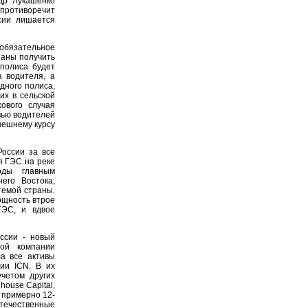
др Лукашенко
противоречит
сии лишается
 обязательное
заны получить
 полиса будет
а водителя, а
дного полиса,
их в сельской
ового случая
вью водителей
нешнему курсу
оссии за все
я ГЭС на реке
оды главным
его Востока,
темой страны.
ощность втрое
ГЭС, и вдвое
ссии - новый
ной компании
а все активы
ии ICN. В их
учетом других
ouse Capital,
 примерно 12-
Отечественные