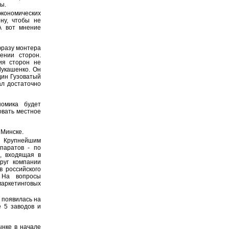
ы.
экономических
ну, чтобы не
А вот мнение
фразу монтера
ении сторон.
ия сторон не
Лукашенко. Он
дин Гузоватый
ал достаточно
омика будет
овать местное
 Минске.
. Крупнейшим
паратов - по
, входящая в
руг компании
в российского
 На вопросы
аркетинговых
 появилась на
 5 заводов и
нке в начале