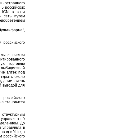
иностранного
 5 российских
у ICN в свои
ю сеть путем
риобретением
Мультифарма",
я российского
елью является
ентированного
ную торговлю
й амбициозной
тие аптек под
открыть около
здание очень
й выгодой для
российского
она становится
 структурным
 управляет её
тделением. До
я управляла в
авод в Уфе, а
м российского