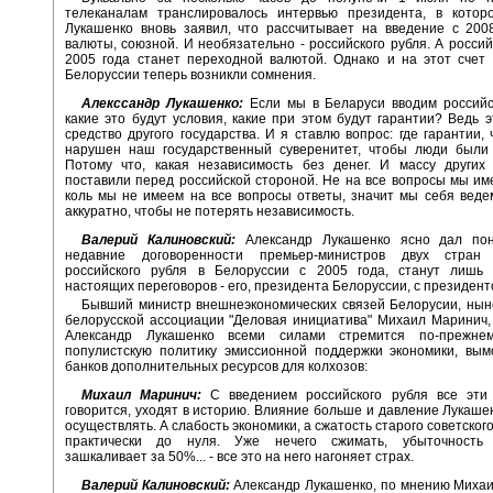
телеканалам транслировалось интервью президента, в котор
Лукашенко вновь заявил, что рассчитывает на введение с 200
валюты, союзной. И необязательно - российского рубля. А российс
2005 года станет переходной валютой. Однако и на этот счет
Белоруссии теперь возникли сомнения.
Алекссандр Лукашенко:
Если мы в Беларуси вводим российск
какие это будут условия, какие при этом будут гарантии? Ведь 
средство другого государства. И я ставлю вопрос: где гарантии,
нарушен наш государственный суверенитет, чтобы люди были
Потому что, какая независимость без денег. И массу других
поставили перед российской стороной. Не на все вопросы мы им
коль мы не имеем на все вопросы ответы, значит мы себя веде
аккуратно, чтобы не потерять независимость.
Валерий Калиновский:
Александр Лукашенко ясно дал пон
недавние договоренности премьер-министров двух стран
российского рубля в Белоруссии с 2005 года, станут лишь
настоящих переговоров - его, президента Белоруссии, с президент
Бывший министр внешнеэкономических связей Белорусии, нын
белорусской ассоциации "Деловая инициатива" Михаил Маринич, 
Александр Лукашенко всеми силами стремится по-прежнем
популистскую политику эмиссионной поддержки экономики, вым
банков дополнительных ресурсов для колхозов:
Михаил Маринич:
С введением российского рубля все эти 
говорится, уходят в историю. Влияние больше и давление Лукаше
осуществлять. А слабость экономики, а сжатость старого советског
практически до нуля. Уже нечего сжимать, убыточность 
зашкаливает за 50%... - все это на него нагоняет страх.
Валерий Калиновский:
Александр Лукашенко, по мнению Миха