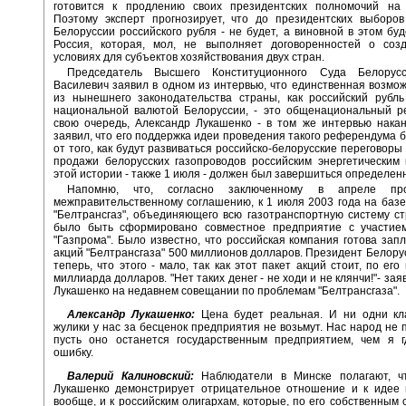
готовится к продлению своих президентских полномочий на 
Поэтому эксперт прогнозирует, что до президентских выборов
Белоруссии российского рубля - не будет, а виновной в этом бу
Россия, которая, мол, не выполняет договоренностей о соз
условиях для субъектов хозяйствования двух стран.
Председатель Высшего Конституционного Суда Белорусс
Василевич заявил в одном из интервью, что единственная возмож
из нынешнего законодательства страны, как российский рубль
национальной валютой Белоруссии, - это общенациональный р
свою очередь, Александр Лукашенко - в том же интервью нака
заявил, что его поддержка идеи проведения такого референдума б
от того, как будут развиваться российско-белорусские переговоры
продажи белорусских газопроводов российским энергетическим
этой истории - также 1 июля - должен был завершиться определен
Напомню, что, согласно заключенному в апреле пр
межправительственному соглашению, к 1 июля 2003 года на баз
"Белтрансгаз", объединяющего всю газотранспортную систему с
было быть сформировано совместное предприятие с участием
"Газпрома". Было известно, что российская компания готова зап
акций "Белтрансгаза" 500 миллионов долларов. Президент Белору
теперь, что этого - мало, так как этот пакет акций стоит, по его
миллиарда долларов. "Нет таких денег - не ходи и не клянчи!"- за
Лукашенко на недавнем совещании по проблемам "Белтрансгаза".
Александр Лукашенко:
Цена будет реальная. И ни одни кл
жулики у нас за бесценок предприятия не возьмут. Нас народ не 
пусть оно останется государственным предприятием, чем я г
ошибку.
Валерий Калиновский:
Наблюдатели в Минске полагают, ч
Лукашенко демонстрирует отрицательное отношение и к идее 
вообще, и к российским олигархам, которые, по его собственным с