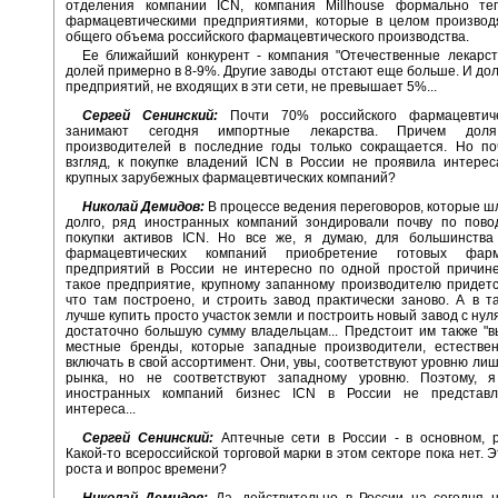
отделения компании ICN, компания Millhouse формально те
фармацевтическими предприятиями, которые в целом производ
общего объема российского фармацевтического производства.
Ее ближайший конкурент - компания "Отечественные лекарст
долей примерно в 8-9%. Другие заводы отстают еще больше. И до
предприятий, не входящих в эти сети, не превышает 5%...
Сергей Сенинский:
Почти 70% российского фармацевтиче
занимают сегодня импортные лекарства. Причем доля
производителей в последние годы только сокращается. Но по
взгляд, к покупке владений ICN в России не проявила интере
крупных зарубежных фармацевтических компаний?
Николай Демидов:
В процессе ведения переговоров, которые ш
долго, ряд иностранных компаний зондировали почву по пово
покупки активов ICN. Но все же, я думаю, для большинства
фармацевтических компаний приобретение готовых фарма
предприятий в России не интересно по одной простой причине
такое предприятие, крупному запанному производителю придетс
что там построено, и строить завод практически заново. А в т
лучше купить просто участок земли и построить новый завод с нул
достаточно большую сумму владельцам... Предстоит им также "в
местные бренды, которые западные производители, естествен
включать в свой ассортимент. Они, увы, соответствуют уровню лиш
рынка, но не соответствуют западному уровню. Поэтому, 
иностранных компаний бизнес ICN в России не представл
интереса...
Сергей Сенинский:
Аптечные сети в России - в основном, р
Какой-то всероссийской торговой марки в этом секторе пока нет. 
роста и вопрос времени?