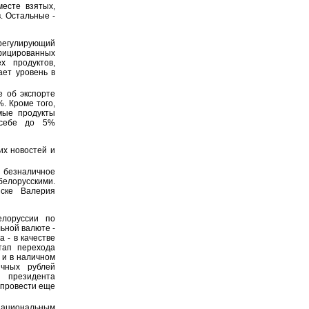
месте взятых,
. Остальные -
регулирующий
ифицированных
х продуктов,
ет уровень в
 об экспорте
%. Кроме того,
мые продукты
 себе до 5%
их новостей и
в безналичное
лорусскими.
ске Валерия
лоруссии по
ьной валюте -
 - в качестве
тап перехода
 и в наличном
чных рублей
 президента
 провести еще
национальным