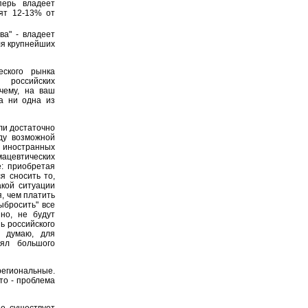
перь владеет
ят 12-13% от
ва" - владеет
ля крупнейших
ского рынка
 российских
чему, на ваш
са ни одна из
ли достаточно
ду возможной
 иностранных
цевтических
: приобретая
я сносить то,
акой ситуации
я, чем платить
ыбросить" все
но, не будут
ь российского
я думаю, для
ял большого
егиональные.
Это - проблема