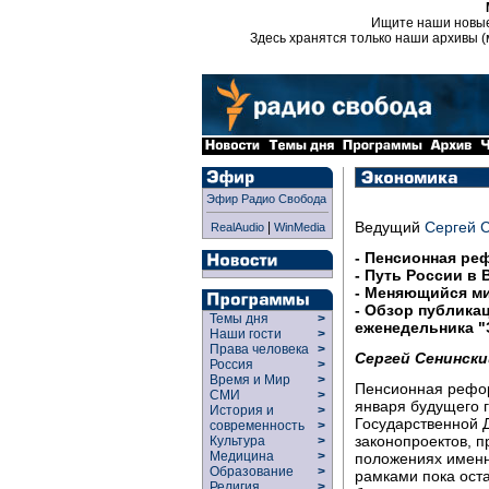
Ищите наши новы
Здесь хранятся только наши архивы (
Эфир Радио Свобода
Ведущий
Сергей 
|
RealAudio
WinMedia
- Пенсионная реф
- Путь России в 
- Меняющийся ми
- Обзор публика
Темы дня
>
еженедельника "
Наши гости
>
Права человека
>
Сергей Сенински
Россия
>
Время и Мир
>
Пенсионная рефор
СМИ
>
января будущего 
История и
>
Государственной 
современность
>
законопроектов, 
Культура
>
Медицина
>
положениях именно
Образование
>
рамками пока ост
Религия
>