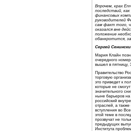
Впрочем, крах En
последствий, ка
финансовых комп
руководителей Ф
сам факт того, 
оказался вне дей
положение необхо
обанкротится, з
Сергей Сенински
Мария Клайн позн
очередного номер
вышел в пятницу, 
Правительство Рос
торговую организ
это приведет к по
которые не смогут
значительного сн
ныне барьеров на
российский внутре
отраслей, а также
вступления во Вс
этой теме в после
прозвучат не тол
предыдущих выпуск
Института пробле