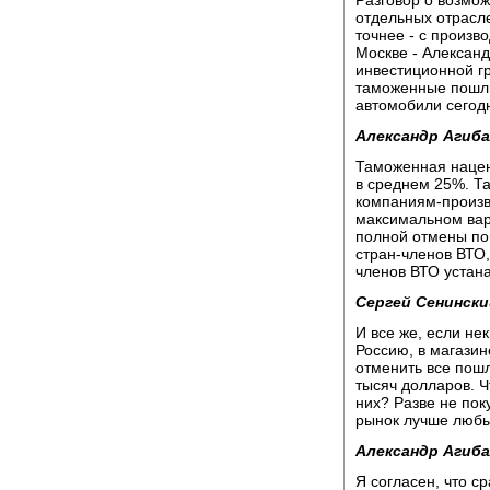
Разговор о возмож
отдельных отрасл
точнее - с произв
Москве - Александ
инвестиционной гр
таможенные пошли
автомобили сегод
Александр Агиба
Таможенная нацен
в среднем 25%. Т
компаниям-произв
максимальном вар
полной отмены по
стран-членов ВТО,
членов ВТО устан
Сергей Сенински
И все же, если не
Россию, в магазин
отменить все пошл
тысяч долларов. Ч
них? Разве не пок
рынок лучше любы
Александр Агиба
Я согласен, что с