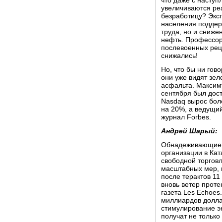
что даже с насту
увеличиваются ре
безработицу? Эксп
населения поддер
труда, но и сниже
нефть. Профессора
послевоенных рец
снижались!
Но, что бы ни гов
они уже видят зе
асфальта. Максим
сентября был дост
Nasdaq вырос боле
на 20%, а ведущи
журнал Forbes.
Андрей Шарый:
Обнадеживающие 
организации в Кат
свободной торгов
масштабных мер, 
после терактов 11
вновь ветер прот
газета Les Echoe
миллиардов долла
стимулирование эк
получат не тольк