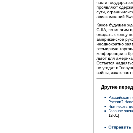
части государств
проявляют сдержа
сути, ограничилис
авиакомпаний Swis
Какое будущее жде
США, по многим п
ожидать к концу п
американское руко
неоднократно зая
всемирную торгов
конференции в Дох
льгот для америка
Остается надеятьс
не угодят в "лову
войны, заключает 
Другие перед
Российская н
России? Ново
Чья нефть д
Главное звен
12-01]
Отправить 