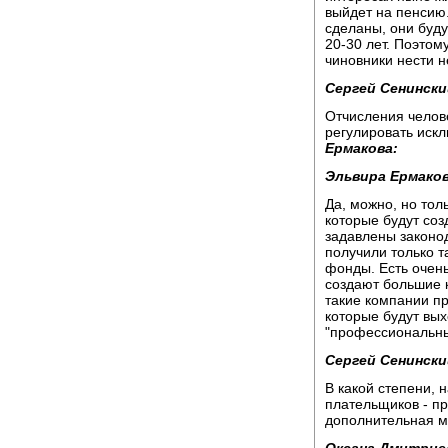
выйдет на пенсию.
сделаны, они буду
20-30 лет. Поэтом
чиновники нести не
Сергей Сенински
Отчисления челов
регулировать иск
Ермакова:
Эльвира Ермаков
Да, можно, но тол
которые будут соз
задавлены законод
получили только 
фонды. Есть очен
создают большие к
такие компании пр
которые будут вых
"профессиональн
Сергей Сенински
В какой степени, н
плательщиков - пр
дополнительная м