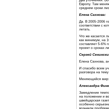
Два уточнения. Во
Европу. Там меняю
среднем сроки ли
Елена Сахнова:
Да. В 2005-2006 г
соответствии с ко
летать.
Что же касается л
как минимум, на 10
составляет 5-6% г
проект о сроках ли
Сергей Сенински
Елена Сахнова, а
И спасибо всем уч
разговора на тему
Меняющийся мир: 
Александра Фин
Замедление темпо
на положении и в
швейцарская газет
особенно серьезны
возникли проблемы