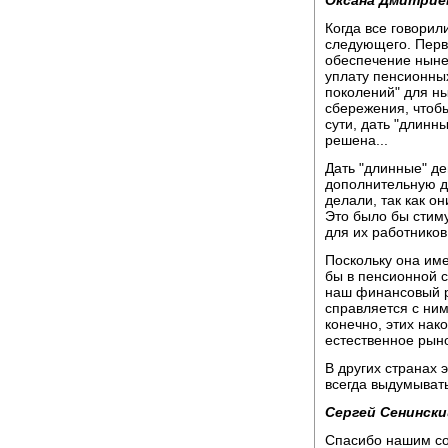
Оксана Дмитрие
Когда все говорил
следующего. Перв
обеспечение ныне
уплату пенсионных
поколений" для ны
сбережения, чтобы
сути, дать "длинны
решена...
Дать "длинные" де
дополнительную д
делали, так как о
Это было бы стим
для их работников
Поскольку она им
бы в пенсионной с
наш финансовый р
справляется с ним
конечно, этих нак
естественное рын
В других странах 
всегда выдумывать 
Сергей Сенински
Спасибо нашим со