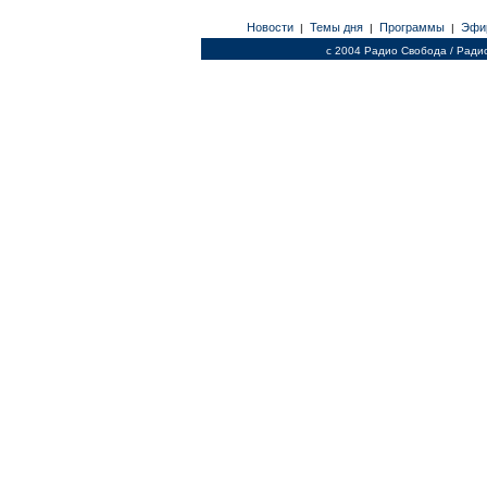
Новости
Темы дня
Программы
Эфи
|
|
|
c 2004 Радио Свобода / Ради