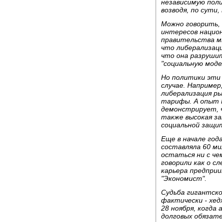
независимую пол
возводя, по сути,
Можно говорить, 
интересов национ
правительства мн
что либерализаци
что она разруши
"социальную моде
Но политики эти 
случае. Например
либерализация р
тарифы. А опыт 
демонстрирует, ч
также высокая з
социальной защи
Еще в начале год
составляла 60 ми
остаться ни с че
говорили как о с
карьера предприи
"Экономист".
Судьба гигантско
фактически - хед
28 ноября, когда
долговых обязате