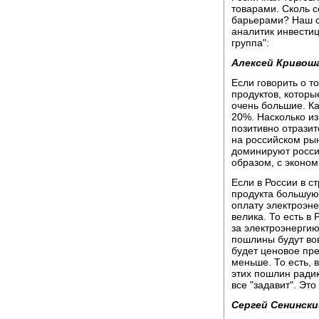
товарами. Сколь 
барьерами? Наш с
аналитик инвести
группа":
Алексей Кривош
Если говорить о 
продуктов, которы
очень большие. Ка
20%. Насколько и
позитивно отразит
на российском рын
доминируют росси
образом, с эконом
Если в России в с
продукта большую 
оплату электроэне
велика. То есть в
за электроэнергию
пошлины будут вов
будет ценовое пр
меньше. То есть, 
этих пошлин радик
все "задавит". Это 
Сергей Сенински