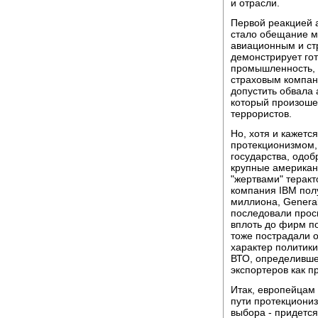
и отрасли.
Первой реакцией 
стало обещание 
авиационным и с
демонстрирует го
промышленность, 
страховым компан
допустить обвала 
который произошел
террористов.
Но, хотя и кажетс
протекционизмом,
государства, одоб
крупные американ
"жертвами" теракт
компания IBM полу
миллиона, General 
последовали прось
вплоть до фирм п
тоже пострадали о
характер политик
ВТО, определивше
экспортеров как 
Итак, европейцам 
пути протекциониз
выбора - придется