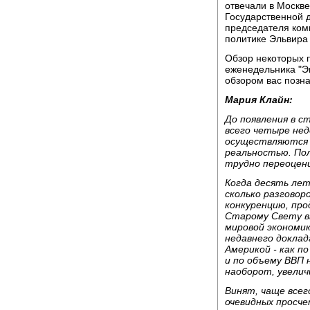
отвечали в Москв
Государственной 
председателя ком
политике Эльвира
Обзор некоторых 
еженедельника "Эк
обзором вас позн
Мария Клайн:
До появления в с
всего четыре нед
осуществляются 
реальностью. По
трудно переоцен
Когда десять лет
сколько разговор
конкуренцию, пр
Старому Свету в
мировой экономик
недавнего доклад
Америкой - как 
и по объему ВВП н
наоборот, увелич
Винят, чаще всег
очевидных просче