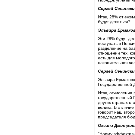
Порядок уплаты н
Сергей Сенински
Итак, 28% от ежем
будут делиться?
Эльвира Ермаков
Эти 28% будут дел
поступать в Пенс
разделение на баз
отношении тех, ко
есть для молодог
накопительная час
Сергей Сенински
Эльвира Ермакова
Государственной Д
Итак, отчисления 
государственный 
других странах ст
велика. В отличие
говорит наш второ
председателя бюд
Оксана Дмитрие
"Норму эффективн