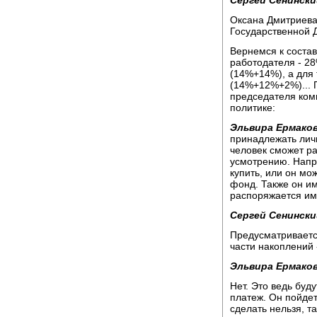
Сергей Сенински
Оксана Дмитриева
Государственной 
Вернемся к соста
работодателя - 28
(14%+14%), а для т
(14%+12%+2%)... 
председателя ком
политике:
Эльвира Ермаков
принадлежать лич
человек сможет р
усмотрению. Напри
купить, или он мо
фонд. Также он им
распоряжается им
Сергей Сенински
Предусматриваетс
части накоплений 
Эльвира Ермаков
Нет. Это ведь буд
платеж. Он пойдет
сделать нельзя, т