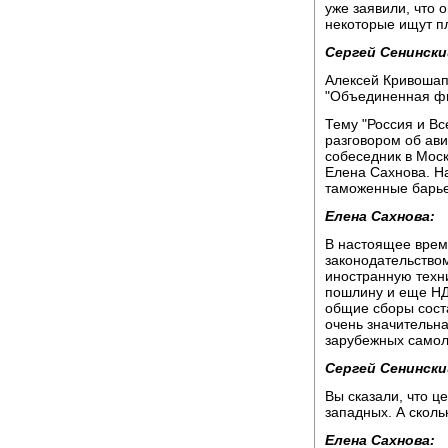
уже заявили, что о
некоторые ищут пл
Сергей Сенински
Алексей Кривошап
"Объединенная фи
Тему "Россия и В
разговором об ав
собеседник в Моск
Елена Сахнова. На
таможенные барье
Елена Сахнова:
В настоящее врем
законодательство
иностранную техн
пошлину и еще НД
общие сборы сост
очень значительна
зарубежных самол
Сергей Сенински
Вы сказали, что ц
западных. А сколь
Елена Сахнова: