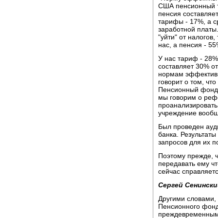
США пенсионный т
пенсия составляе
тарифы - 17%, а с
заработной платы.
"уйти" от налогов
нас, а пенсия - 5
У нас тариф - 28%
составляет 30% от
нормам эффективн
говорит о том, чт
Пенсионный фонд с
мы говорим о реф
проанализировать
учреждение вообще
Был проведен ауд
банка. Результаты
запросов для их п
Поэтому прежде, 
передавать ему чт
сейчас справляетс
Сергей Сенински
Другими словами,
Пенсионного фонд
преждевременным.