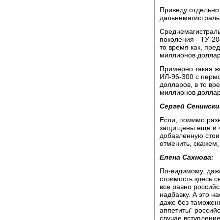
Приведу отдельно
дальнемагистрал
Среднемагистраль
поколения - ТУ-20
то время как, пре
миллионов доллар
Примерно такая ж
ИЛ-96-300 с перм
долларов, в то вр
миллионов доллар
Сергей Сенински
Если, помимо разн
защищены еще и 4
добавленную стоим
отменить, скажем,
Елена Сахнова:
По-видимому, даж
стоимость здесь с
все равно россий
надбавку. А это н
даже без таможен
аппетиты" российс
случае вступлени