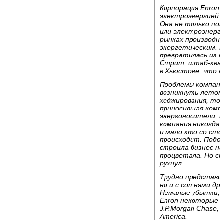
Корпорация Enron
электроэнергией 
Она не только по
или электроэнерг
рынках производн
энергетическим. 
превратилась из 
Стрит, штаб-ква
в Хьюстоне, что 
Проблемы компан
возникнуть летом
хеджирования, то
приносившая комп
энергоносители, 
компания никогда
и мало кто со ст
происходит. Под
строила бизнес на
процветала. Но 
рухнул.
Трудно представи
но и с сотнями д
Немалые убытки, 
Enron некоторые 
J.P.Morgan Chase,
America.