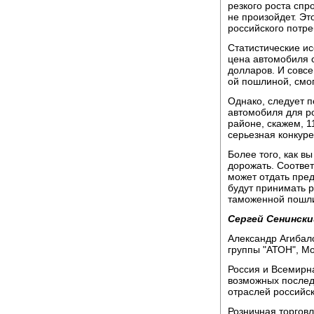
резкого роста сп
не произойдет. Эт
российского потре
Статистические и
цена автомобиля с
долларов. И совс
ой пошлиной, смог
Однако, следует п
автомобиля для ро
районе, скажем, 1
серьезная конкуре
Более того, как в
дорожать. Соответ
может отдать пре
будут принимать 
таможенной пошли
Сергей Сенински
Александр Агибал
группы "АТОН", Мо
Россия и Всемирн
возможных послед
отраслей российск
Розничная торгов