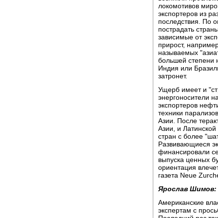
локомотивов миро
экспортеров из р
последствия. По о
пострадать страны
зависимые от экс
прирост, например
называемых "азиат
большей степени н
Индия или Бразили
затронет.
Ущерб имеет и "с
энергоносители н
экспортеров нефт
техники парализо
Азии. После тера
Азии, и Латинской
стран с более "шат
Развивающиеся эк
финансировали се
выпуска ценных бу
ориентация влечет
газета Neue Zurche
Ярослав Шимов:
Американские вла
экспертам с прос