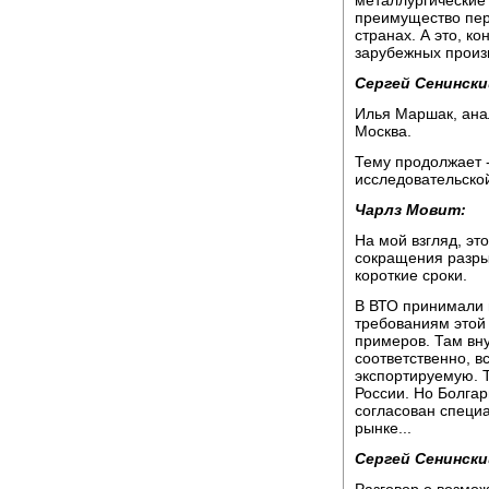
металлургические
преимущество пер
странах. А это, к
зарубежных произ
Сергей Сенински
Илья Маршак, ана
Москва.
Тему продолжает -
исследовательской
Чарлз Мовит:
На мой взгляд, эт
сокращения разры
короткие сроки.
В ВТО принимали 
требованиям этой 
примеров. Там вн
соответственно, в
экспортируемую. То
России. Но Болгар
согласован специ
рынке...
Сергей Сенински