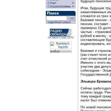
будущих пенсионн
Спорт
>
Спецпрограммы
>
Итак, будущие тру
накапливаемых им
сложатся из трех 
Базовая пенсия - 
подробный запрос
пенсии, составит 
примерно 15 долла
частью - страхово
рублей в месяц - 
Поставьте ссылку на РС
составляющие буд
индексировать, ис
Базовая и страхов
(как станет ясно 
счет отчислений р
Именно с этого мы
участие два депу
собеседник - Эль
Государственной Д
Эльвира Ермаков
Сейчас работодат
оплаты труда. Ран
тому каждый граж
налог был отменен
По новой пенсионн