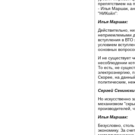
препятствием на п
- Илья Маршак, а
"НИКойл":
Илья Маршак:
Действительно, н
неприемлемыми дл
вступления в ВТО 
условием вступле
основных вопросо
И не существует ч
несоблюдении кото
То есть, не сущес
электроэнергию, п
Скорее, на данный
политическим, не
Сергей Сенински
Но искусственно 
механизмом "скры
производителей, ч
Илья Маршак:
Безусловно, стол
экономику. За сче