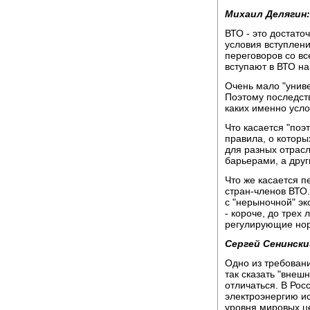
Михаил Делягин:
ВТО - это достато
условия вступлен
переговоров со вс
вступают в ВТО на
Очень мало "униве
Поэтому последств
каких именно усло
Что касается "поэт
правила, о которы
для разных отрас
барьерами, а друг
Что же касается п
стран-членов ВТО.
с "нерыночной" эк
- короче, до трех 
регулирующие норм
Сергей Сенински
Одно из требовани
так сказать "внеш
отличаться. В Рос
электроэнергию ис
уровня мировых ц