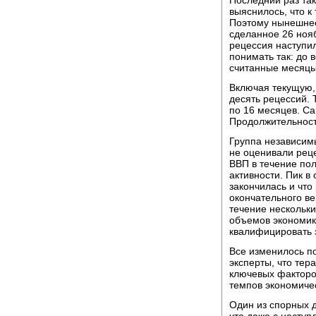
Последний раз так
выяснилось, что к
Поэтому нынешнее
сделанное 26 нояб
рецессия наступил
понимать так: до 
считанные месяцы
Включая текущую,
десять рецессий. 
по 16 месяцев. Са
Продолжительность
Группа независимы
не оценивали рец
ВВП в течение по
активности. Пик в
закончилась и что
окончательного ве
течение нескольк
объемов экономик
квалифицировать 
Все изменилось по
эксперты, что тер
ключевых факторо
темпов экономичес
Один из спорных д