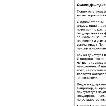
Оксана Дмитрие
Понимаете, нельзя
ничем хорошим не
С одной стороны,
аккумуляции и ра
потоками по расп
государственная 
социальной защиты
начисляет и учиты
выплачивает. При
пенсии и накопит
Как он действует 
И понятно, что по
лучше, а гораздо х
невозможен. И не
всех, накопительн
является обязате
чиновниками.
Везде государстве
Например, в Герма
присутствует нако
государственным, 
негосударственны