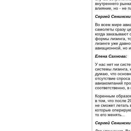
внутреннего рынка
влияние, но - не п
Сергей Сенински
Во всем мире ави
самолеты сразу це
когда заказывают 
формы лизинга, то
лизинге уже давно
авиационной, но и
Елена Сахнова:
У нас нет ни сист
системы лизинга, 
думаю, что основн
отсутствие спроса
авиакомпаний прос
соответственно, в
Коренным образом
в том, что после 
не сможет летать 
которые оперирую
то его менять...
Сергей Сенински