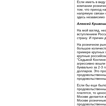
Если иметь в виду
компании рознично
том, что приход н
напрямую связан 
здесь независимо 
Алексей Кривош
На мой взгляд, не
вступлением Росси
страну. И причин д
На розничном рынк
большое количеств
примере крупных 
крупные российск
"Седьмой Континен
агрессивно вошли
буквально за 2-3 
долларов. Это про
продовольственны
продовольственны
Если бы еще было
продовольственны
платятся, то цено
Москве делается в
Москве розничные
продовольственных