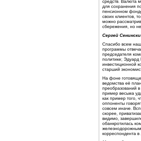
средств. Валюта 
для сохранения п
пенсионном фонде
своих клиентов, т
можно рассматрив
сбережения, но не
Сергей Сенински
Спасибо всем наш
программы отвеча
председателя ком
политике; Эдуард 
инвестиционной к
старший экономис
На фоне готовяще
ведомства её пла
преобразований в 
пример весьма уд
как пример того, 
оппоненты говорят
совсем иначе. Вс
скорее, приватиза
видимо, завершилс
обанкротилась ко
железнодорожными
корреспондента в