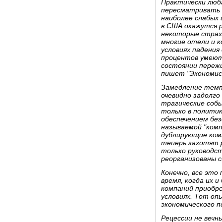
Практически люб
пересматривать с
наиболее слабых 
в США окажутся р
некоторые страх
многие отели и 
условиях падения 
процентов умеют 
состоянии пережи
пишет "Экономис
Замедление темп
очевидно задолго
трагические собы
только в политик
обеспечением без
называемой "комп
дублирующие ком
теперь захотят 
только руководст
реорганизованы 
Конечно, все это
время, когда их 
компаний приобр
условиях. Тот оп
экономического п
Рецессии не вечн