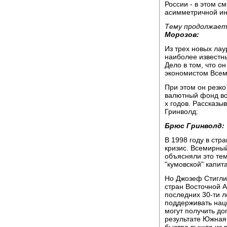
России - в этом с
асимметричной ин
Тему продолжает
Морозов:
Из трех новых ла
наиболее известн
Дело в том, что о
экономистом Всем
При этом он резко
валютный фонд во 
х годов. Рассказ
Гринволд:
Брюс Гринволд:
В 1998 году в стр
кризис. Всемирны
объясняли это тем
"кумовской" капит
Но Джозеф Стиглиц
стран Восточной А
последних 30-ти л
поддерживать нац
могут получить д
результате Южная 