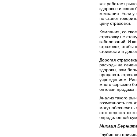
как работает рыно
здоровье и своих 
компания. Если у ч
не станет говорит
цену страховки.
Компания, со свое
страховку не стан
заболеваний. И к
страховок, чтобы 
стоимости и деше
Дорогая страховка
расходы на лечени
здоровы, вам боль
продавать страхо
учреждениям. Риск
много серьезно бо
оптовая продажа п
Анализ такого ры
возможность понят
могут обеспечить 
этот недостаток к
определенной сумм
Михаил Берншт
Глубинная причина