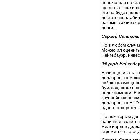
пенсию или на ста
средства в наличн
это не будет пере
достаточно стабил
разрыв в активах
долго...
Сергей Сенински
Но в любом случа
Можно ил оценить
Нейгебауэр, инвес
Эдуард Нейгебау
Если оценивать с
долларов, то мож
сейчас размещены
бумагах, остально
недвижимости. Ес
крупнейших росси
долларов, то НПФ
одного процента, 
По некоторым дан
наличной валюте 
миллиардов долла
стремиться негос