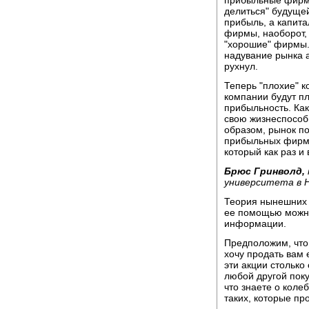
прибыльные фирмы
делиться" будуще
прибыль, а капита
фирмы, наоборот, 
"хорошие" фирмы. 
надувание рынка а
рухнул.
Теперь "плохие" 
компании будут п
прибыльность. Как
свою жизнеспособн
образом, рынок по
прибыльных фирм.
который как раз и
Брюс Гринволд,
университета в 
Теория нынешних 
ее помощью можн
информации.
Предположим, что
хочу продать вам 
эти акции столько
любой другой поку
что знаете о коле
таких, которые пр