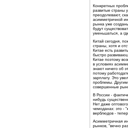
Конкретных пробл
развитые страны 
преодолевают, ск
асимметричной ин
рынка уже созданы
будут существоват
уменьшаться, а гд
Китай сегодня, п
страны, хотя и от
Китае есть разви
быстро развивающ
Китае поэтому воз
в условиях асимм
знают ничего об э
потому работодат
зарплату. Это уве
проблемы. Другими
совершенные рынк
В России - фактич
нибудь существенн
Нет даже оптового
чемоданах: это - 
верблюдов - тепер
Асимметричная ин
рынков, "вечно ра