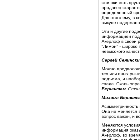
стоянки есть друг
продавец стараетс
определенный сро
Для этого ему, в 
выкупе подержанн
Эти и другие под
информацией под
Акерлоф в своей р
"Лимон" - широко
невысокого качест
Сергей Сенински
Можно предположи
тех или иных рын
подъема, и наобор
спада. Сколь опр
Бернштам
, Стэ
Михаил Берншт
Асимметричность 
Она не меняется 
вопрос важен, и в
Меняются условия
информация оказы
Акерлоф, во врем