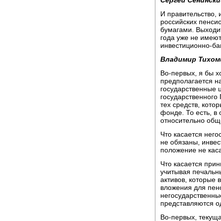
Сергей Сенински
И правительство,
российских пенси
бумагами. Выходит
года уже не имею
инвестиционно-ба
Владимир Тихом
Во-первых, я бы х
предполагается на
государственные ц
государственного 
тех средств, кото
фонде. То есть, в
относительно обще
Что касается него
не обязаны, инвес
положение не каса
Что касается прин
учитывая печальны
активов, которые 
вложения для пен
негосударственны
представляются о
Во-первых, текуща