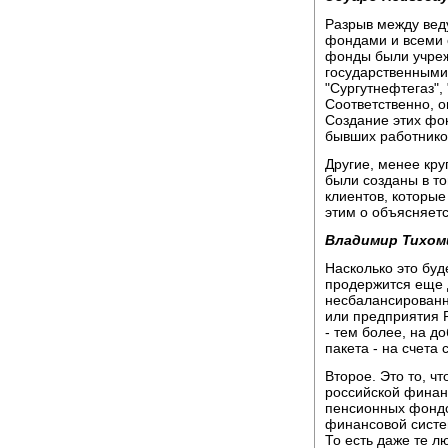
Разрыв между ве
фондами и всеми 
фонды были учре
государственными 
"Сургутнефтегаз", 
Соответственно, 
Создание этих фо
бывших работнико
Другие, менее кр
были созданы в то
клиентов, которые
этим о объясняетс
Владимир Тихом
Насколько это буд
продержится еще д
несбалансированн
или предприятия Р
- тем более, на д
пакета - на счета 
Второе. Это то, ч
российской финанс
пенсионных фондо
финансовой систе
То есть даже те л