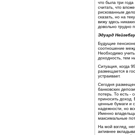
что была три года 
считать, что влож
рискованным делом
сказать, но на те
вижу здесь никаки
довольно трудно п
Эдуард Нейгебау
Будущие пенсионе
соотношение межд
Необходимо учиты
доходность, тем н
Ситуация, когда 
размещается в го
устраивает.
Сегодня размещен
банковских депоз
потерь. То есть -
приносить доход. 
ценные бумаги и 
надежности, но вс
Именно владельцы
максимальные пот
На мой взгляд, н
активнее вкладыв