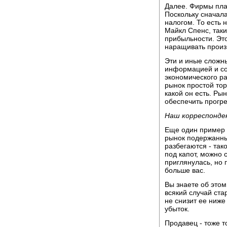
Далее. Фирмы пла
Поскольку сначал
налогом. То есть 
Майкл Спенс, так
прибыльности. Это
наращивать произв
Эти и иные сложн
информацией и со
экономического ра
рынок простой торг
какой он есть. Рын
обеспечить прогре
Наш корреспонде
Еще один пример 
рынок подержанны
разбегаются - так
под капот, можно 
приглянулась, но 
больше вас.
Вы знаете об этом
всякий случай ста
не снизит ее ниже
убыток.
Продавец - тоже то