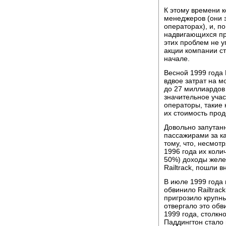
К этому времени 
менеджеров (они 
операторах), и, п
надвигающихся пр
этих проблем не у
акции компании ст
начале.
Весной 1999 года 
вдвое затрат на м
до 27 миллиардов 
значительное уча
операторы, такие к
их стоимость прод
Довольно запутан
пассажирами за ка
тому, что, несмот
1996 года их коли
50%) доходы желе
Railtrack, пошли в
В июле 1999 года
обвинило Railtrac
пригрозило крупн
отвергало это обв
1999 года, столкн
Паддингтон стало 