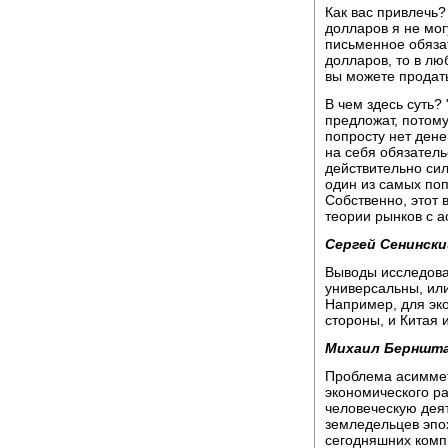
Как вас привлечь?
долларов я не мог
письменное обязат
долларов, то в лю
вы можете продать
В чем здесь суть?
предложат, потому
попросту нет дене
на себя обязатель
действительно сил
один из самых поп
Собственно, этот 
теории рынков с 
Сергей Сенински
Выводы исследова
универсальны, ил
Например, для эк
стороны, и Китая 
Михаил Берншт
Проблема асиммет
экономического р
человеческую деят
земледельцев эпох
сегодняшних комп