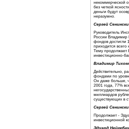
некоммерческой ор
без четкой ясности
деньги будут осо
неразумно.
Сергей Сенински
Руководитель Инс
России Владимир М
фондов достигли 
приходится всего
Тему продолжает 
инвестиционно-ба
Владимир Тихом
Действительно, р
фондами по уровн
Он даже больше, 
2001 года, 77% вс
негосударственны
миллиардов рублей
существующих в ст
Сергей Сенински
Продолжает - Эду
инвестиционной к
Эдуард Нейгебау