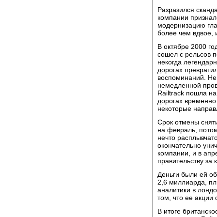
Разразился сканда
компании признало
модернизацию гла
более чем вдвое, 
В октябре 2000 го
сошел с рельсов п
некогда легендарн
дорогах превратил
воспоминаний. Не
немедленной пров
Railtrack пошла н
дорогах временно 
некоторые направ
Срок отмены сняти
на февраль, потом
нечто расплывчат
окончательно уни
компании, и в апр
правительству за 
Деньги были ей об
2,6 миллиарда, пл
аналитики в лонд
том, что ее акции
В итоге британско