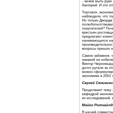
- зачем мыть руки
бактерий. И это 
Торговля, экономи
наблюдали, что т
Но только Джордж
полюбопытствовал
покупателей? Поч
крестьян ростовщ
предлагают клиен
нанимающихся на 
производительност
вопросы пришло н
Самое забавное, 
никакой не нобел
Виктор Черномырди
долго ругали за э
можно сформулиро
экономике в 2001 г
Сергей Сенински
Продолжает тему 
кафедрой экономи
из исследований,
Майкл Ротчайлд
В нашей совместн