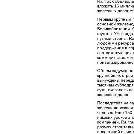
Railtrack объявил
вложить 16 милли
железных дорог с
Первым крупным п
основной железно
Великобритании. С
фунтов. Уже тогд
путями страны, Ra
людскими ресурса
поддержания в пор
соответствующих с
коммерческие ком
приватизированно
Объем задуманной
крупнейших строи
вынуждены переда
тысячам субподрядч
сути, оказалось н
железных дорог.
Последствия не за
железнодорожная к
человек. Еще 150 
никаких уроков эт
компанией, Railtr
размах строительн
инвестиций в сист