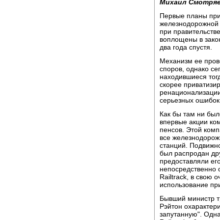
Михаил Смотряе
Первые планы при
железнодорожной м
при правительств
воплощены в зако
два года спустя.
Механизм ее пров
споров, однако се
находившиеся тогд
скорее приватизи
ренационализации
серьезных ошибок
Как бы там ни был
впервые акции ком
пенсов. Этой ком
все железнодорож
станций. Подвижно
был распродан др
предоставляли ег
непосредственно
Railtrack, в свою 
использование пр
Бывший министр т
Рэйтон охарактери
запутанную". Одна