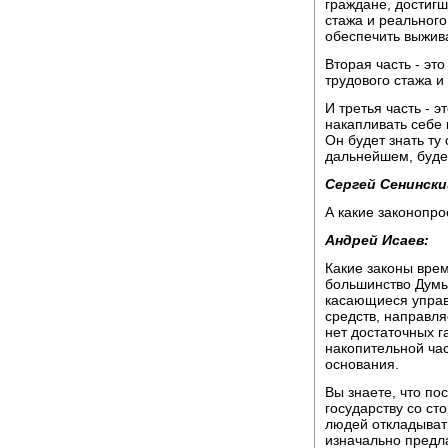
граждане, достигш
стажа и реального
обеспечить выжив
Вторая часть - это
трудового стажа и
И третья часть - 
накапливать себе 
Он будет знать ту
дальнейшем, будет
Сергей Сенински
А какие законопр
Андрей Исаев:
Какие законы вре
большинство Думы 
касающиеся управ
средств, направля
нет достаточных г
накопительной час
основания.
Вы знаете, что по
государству со ст
людей откладывать
изначально предл