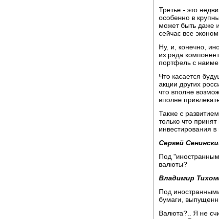
Третье - это недв
особенно в крупны
может быть даже и
сейчас все эконо
Ну, и, конечно, и
из ряда компонен
портфель с наиме
Что касается буду
акции других росс
что вполне возмож
вполне привлекат
Также с развитием
только что приня
инвестирования в 
Сергей Сенински
Под "иностранным
валюты?
Владимир Тихом
Под иностранными
бумаги, выпущенн
Валюта?.. Я не сч