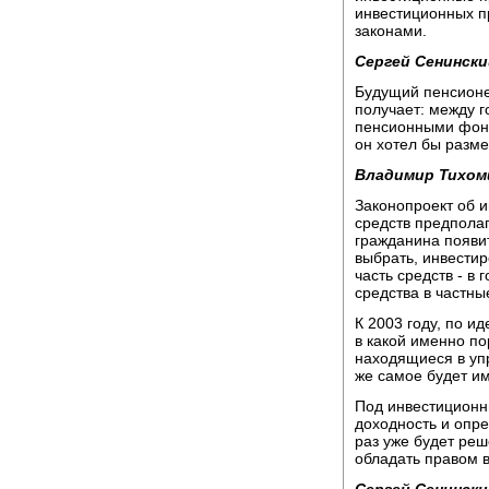
инвестиционных п
законами.
Сергей Сенински
Будущий пенсионер
получает: между 
пенсионными фонд
он хотел бы разм
Владимир Тихом
Законопроект об 
средств предполаг
гражданина появит
выбрать, инвестир
часть средств - в
средства в частн
К 2003 году, по и
в какой именно по
находящиеся в уп
же самое будет и
Под инвестицион
доходность и опре
раз уже будет реш
обладать правом 