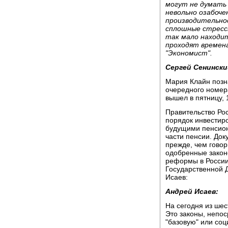
могут не думать 
невольно озабоче
производительнос
сплошные стрессы
так мало находит
проходят времен
"Экономист".
Сергей Сенински
Мария Клайн позн
очередного номер
вышел в пятницу, 
Правительство Ро
порядок инвестир
будущими пенсион
части пенсии. Док
прежде, чем говор
одобренные закон
реформы в России
Государственной 
Исаев:
Андрей Исаев:
На сегодня из шес
Это законы, непо
"базовую" или соц