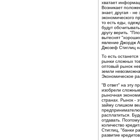
хватает информаци
Возникает положе
знает, другая - не
экономического пр
то есть еды, оде
будут обсчитывать 
другу верить. "Пло
вытеснят "хороших
явление Джордж А
Джозеф Стиглиц н
То есть останется
рынки сложных то
оптовый рынок не
земли невозможна
Экономическое раз
"В ответ" на эту
изобрели сложные
рыночная экономик
странах. Рынок - 
займу слишком ве
предпринимателю 
расплатиться. Буде
отдавать. Поэтому
количество креди
Стиглиц, "банки р
развитие кредито