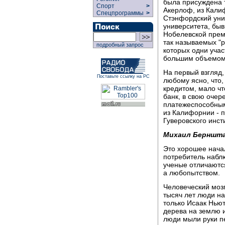
была присуждена 
Спорт
>
Акерлоф, из Кали
Спецпрограммы
>
Стэнфордский уни
университета, бы
Нобелевской прем
так называемых "
подробный запрос
которых одни учас
большим объемом
На первый взгляд,
Поставьте ссылку на РС
любому ясно, что,
кредитом, мало чт
банк, в свою очер
платежеспособным 
из Калифорнии - 
Гуверовского инст
Михаил Берншт
Это хорошее начал
потребитель наблю
ученые отличаютс
а любопытством.
Человеческий мозг
тысяч лет люди на
только Исаак Нью
дерева на землю и
люди мыли руки п