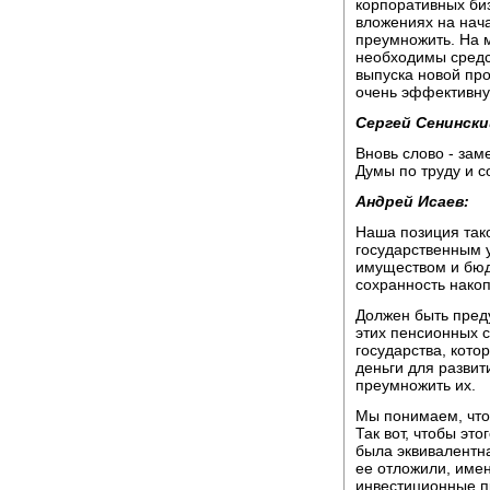
корпоративных би
вложениях на нача
преумножить. На 
необходимы средс
выпуска новой про
очень эффективную
Сергей Сенински
Вновь слово - за
Думы по труду и 
Андрей Исаев:
Наша позиция так
государственным 
имуществом и бюд
сохранность накоп
Должен быть пред
этих пенсионных с
государства, кото
деньги для развит
преумножить их.
Мы понимаем, что
Так вот, чтобы эт
была эквивалентна
ее отложили, имен
инвестиционные п