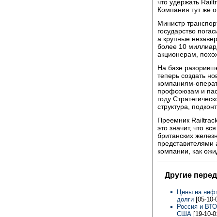
что удержать Railt
Компания тут же о
Министр транспорт
государство погас
а крупные незаве
более 10 миллиар
акционерам, похож
На базе разоривше
теперь создать н
компаниям-операт
профсоюзам и пас
году Стратегичес
структура, подкон
Преемник Railtrac
это значит, что в
британских железн
представителями 
компании, как ожи
Другие перед
Цены на нефт
долги
[05-10-
Россия и ВТО
США
[19-10-0