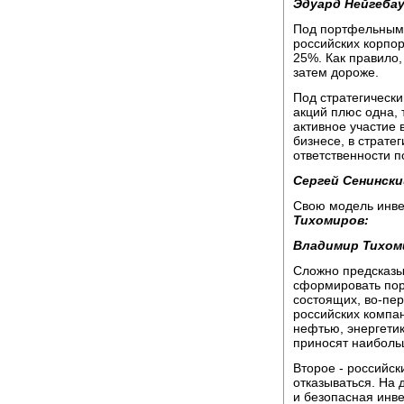
Эдуард Нейгебау
Под портфельными
российских корпо
25%. Как правило
затем дороже.
Под стратегическ
акций плюс одна, т
активное участие 
бизнесе, в страте
ответственности п
Сергей Сенински
Свою модель инв
Тихомиров:
Владимир Тихом
Сложно предсказыв
сформировать пор
состоящих, во-пер
российских компа
нефтью, энергети
приносят наиболь
Второе - российск
отказываться. На 
и безопасная инве