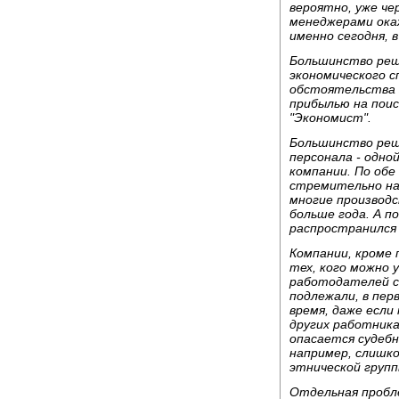
вероятно, уже че
менеджерами ока
именно сегодня, 
Большинство реш
экономического с
обстоятельства 
прибылью на пои
"Экономист".
Большинство реш
персонала - одно
компании. По об
стремительно на
многие производ
больше года. А п
распространился 
Компании, кроме 
тех, кого можно 
работодателей с
подлежали, в пер
время, даже если
других работника
опасается судебн
например, слишко
этнической групп
Отдельная пробл