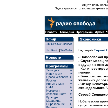
Ищите наши новы
Здесь хранятся только наши архивы (
Эфир Радио Свобода
Ведущий
Сергей 
|
RealAudio
WinMedia
- Нобелевская пр
- Спустя месяц 
ведущих экономи
- Как инвестиро
Темы дня
>
пенсии.
Наши гости
>
- Банкротство ко
Права человека
>
железных дорог 
Россия
>
- Обзор некотор
Время и Мир
>
СМИ
>
еженедельника "
История и
>
современность
>
Сергей Сенински
Культура
>
Медицина
>
Нобелевская преми
Образование
>
существования во
Религия
>