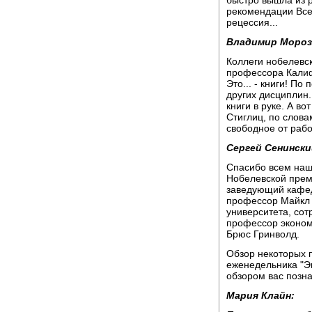
быстро вышла из 
рекомендации Всем
рецессия...
Владимир Мороз
Коллеги нобелевск
профессора Калиф
Это... - книги! По
других дисциплин.
книги в руке. А в
Стиглиц, по словам
свободное от работ
Сергей Сенински
Спасибо всем наш
Нобелевской прем
заведующий кафед
профессор Майкл 
университета, сот
профессор эконом
Брюс Гринволд.
Обзор некоторых 
еженедельника "Эк
обзором вас позн
Мария Клайн: