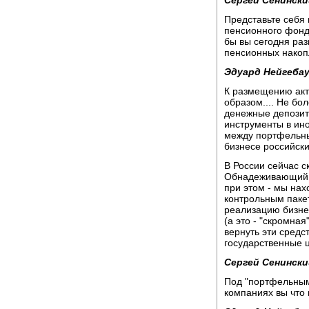
Сергей Сенински
Представьте себя 
пенсионного фонда
бы вы сегодня раз
пенсионных накоп
Эдуард Нейгебау
К размещению ак
образом.... Не бо
денежные депозит
инструменты в ин
между портфельны
бизнесе российск
В России сейчас с
Обнадеживающий э
при этом - мы нах
контрольным пакет
реализацию бизне
(а это - "скромная
вернуть эти средс
государственные ц
Сергей Сенински
Под "портфельным"
компаниях вы что 