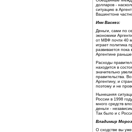
Обещанные Между
долларов - наско
ситуацию в Аргент
Вашингтоне частно
Инн Васкез:
Деньги, сами по с
экономики Аргенти
от МВФ почти 40 
играет политика п
развивается пока
Аргентине раньше 
Расходы правитель
находится в состо
значительно увел
правительства. Во
Аргентину, и стра
поэтому и не про
Нынешняя ситуаци
России в 1998 год
много средств вло
деньги - независи
Так было и с Росси
Владимир Мороз
О сходстве вы уже 