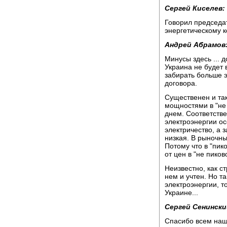
Сергей Киселев:
Говорил председа
энергетическому 
Андрей Абрамов
Минусы здесь ... 
Украина не будет 
забирать больше э
договора.
Существенен и та
мощностями в "не 
днем. Соответстве
электроэнергии ос
электричество, а з
низкая. В рыночны
Потому что в "пик
от цен в "не пиков
Неизвестно, как с
нем и учтен. Но та
электроэнергии, т
Украине...
Сергей Сенински
Спасибо всем наши