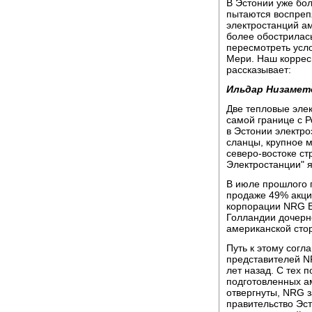
В Эстонии уже бо
пытаются воспрепя
электростанций а
более обострилас
пересмотреть усло
Мери. Наш коррес
рассказывает:
Ильдар Низамет
Две тепловые эле
самой границе с 
в Эстонии электр
сланцы, крупное м
северо-востоке с
Электростанции" 
В июле прошлого 
продаже 49% акци
корпорации NRG En
Голландии дочерн
американской сто
Путь к этому сог
представителей N
лет назад. С тех 
подготовленных а
отвергнуты, NRG з
правительство Эст