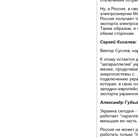
отключения потреб
Ну, а Россия, в с
электроэнергии Мо
Россия получает т
экспорта электроэ
Таким образом, я 
обеим сторонам.
Сергей Киселев:
Виктор Суслов, на
К этому остается д
"запараллелив" ук
менее, продолжае
энергосистемы с..
подключению укра
которая, в свою о
западно-европейск
экспорта украинск
Александр Гуды
Украина сегодня -
работает "параллел
меньшая ее часть 
Россия не может р
работать только "