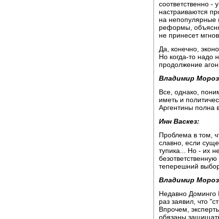
соответственно - 
настраиваются про
на непопулярные 
реформы, объясняя
не принесет мгнов
Да, конечно, эконо
Но когда-то надо 
продолжение агони
Владимир Мороз
Все, однако, пони
иметь и политиче
Аргентины полна в
Инн Васкез:
Проблема в том, ч
славно, если суще
тупика... Но - их
безответственную 
теперешний выбор
Владимир Мороз
Недавно Доминго 
раз заявил, что "
Впрочем, эксперты
обязаны защищать 