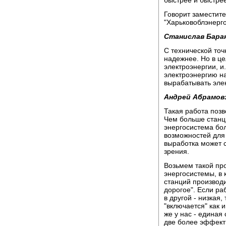
быстрее и быстрее
Говорит заместит
"Харьковоблэнерг
Станислав Бара
С технической точ
надежнее. Но в це
электроэнергии, и
электроэнергию на
вырабатывать элек
Андрей Абрамов
Такая работа позв
Чем больше станци
энергосистема бол
возможностей для
выработка может 
зрения.
Возьмем такой про
энергосистемы, в 
станций производи
дорогое". Если ра
в другой - низкая,
"включается" как 
же у нас - единая
две более эффект