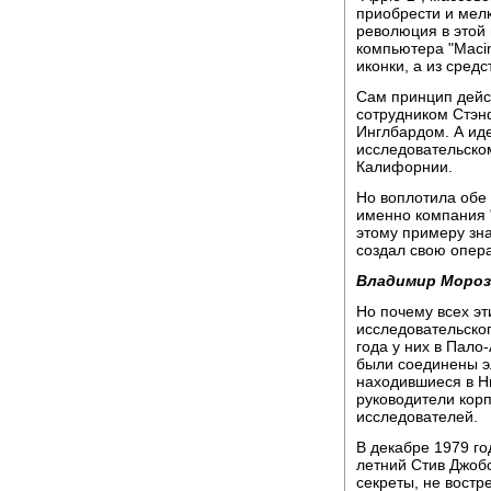
приобрести и мел
революция в этой 
компьютера "Macin
иконки, а из сред
Сам принцип дейс
сотрудником Стэн
Инглбардом. А иде
исследовательском
Калифорнии.
Но воплотила обе
именно компания "
этому примеру зна
создал свою опер
Владимир Мороз
Но почему всех э
исследовательског
года у них в Пало
были соединены эл
находившиеся в Нь
руководители кор
исследователей.
В декабре 1979 го
летний Стив Джобс
секреты, не вост