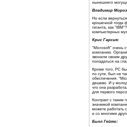
нынешнего могущес
Владимир Мороз
Но если вернуться
крошечной тогда ф
гиганта, как "IBM
компьютерных муз
Крис Гарсия:
"Microsoft" очень
компанию. Органи
звонили своим дру
попадаться на гла
Кроме того, РС бы
по сути, был не 
обеспечения. "Mic
дешево. И у молод
что она разработ
для первого персо
Контракт с таким г
значимой компание
можете работать с
и со многими дру
Билл Гейтс: