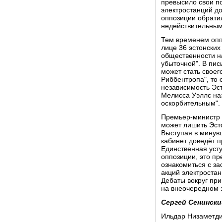
превысило свои п
электростанций д
оппозиции обратил
недействительным.
Тем временем оп
лице 36 эстонских
общественности н
убыточной". В пис
может стать своег
Риббентропа", то 
независимость Эст
Мелисса Уэллс на
оскорбительным".
Премьер-министр 
может лишить Эст
Выступая в минувш
кабинет доведёт п
Единственная усту
оппозиции, это п
ознакомиться с з
акций электростан
Дебаты вокруг при
на внеочередном 
Сергей Сенински
Ильдар Низаметди