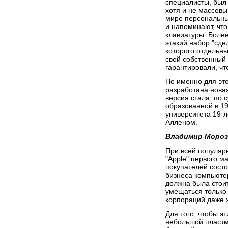
специалисты, был 
хотя и не массовы
мире персональн
и напоминают, что
клавиатуры. Более
этакий набор "сдел
которого отдельны
свой собственный 
гарантировали, чт
Но именно для эт
разработана нова
версия стала, по 
образованной в 1
университета 19-
Алленом.
Владимир Мороз
При всей популяр
"Apple" первого м
покупателей состо
бизнеса компьюте
должна была стоит
умещаться только
корпораций даже 
Для того, чтобы э
небольшой пластма