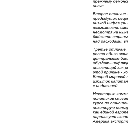
прежнему демонст
иначе.
Второе отличие 
предыдущих реце
низкой инфляции 
возможность смя
несмотря на ныне
бюджете страны 
над расходами, вп
Третье отличие.
роста объяснялис
центральные бан
обуздать инфляц
инвестиций как 
этой причине - х
Второй мировой в
избыток капитала
с инфляцией.
Некоторые комме
политиков снизит
курса по отношен
некоторую пользу
как единой европ
парализует эконо
Америка экспорти