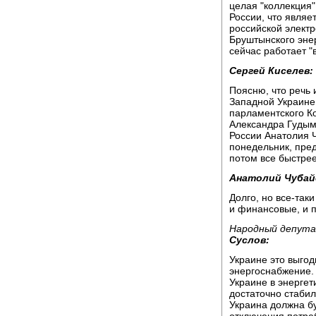
целая "коллекция
России, что являе
российской электр
Бруштынского энер
сейчас работает "
Сергей Киселев:
Поясню, что речь 
Западной Украине.
парламентского К
Александра Гудым
России Анатолия 
понедельник, пред
потом все быстрее 
Анатолий Чубай
Долго, но все-так
и финансовые, и 
Народный депута
Суслов:
Украине это выгод
энергоснабжение. 
Украине в энергет
достаточно стабиль
Украина должна бу