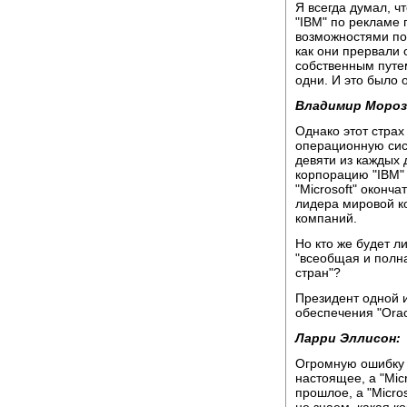
Я всегда думал, ч
"IBM" по рекламе
возможностями по 
как они прервали
собственным путем
одни. И это было 
Владимир Мороз
Однако этот страх
операционную сис
девяти из каждых
корпорацию "IBM"
"Microsoft" оконч
лидера мировой к
компаний.
Но кто же будет л
"всеобщая и полн
стран"?
Президент одной 
обеспечения "Ora
Ларри Эллисон:
Огромную ошибку с
настоящее, а "Micr
прошлое, а "Micro