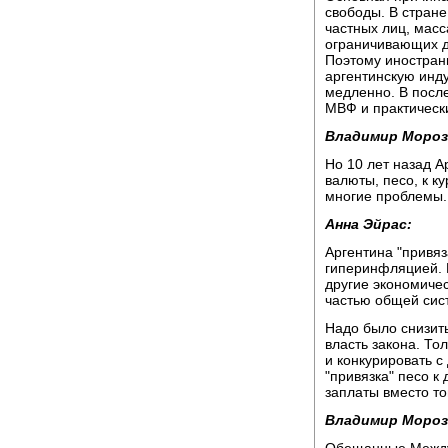
свободы. В стран
частных лиц, масс
ограничивающих д
Поэтому иностран
аргентинскую инду
медленно. В после
МВФ и практически
Владимир Мороз
Но 10 лет назад А
валюты, песо, к к
многие проблемы.
Анна Эйрас:
Аргентина "привяз
гиперинфляцией. И
другие экономиче
частью общей сис
Надо было снизить
власть закона. То
и конкурировать с
"привязка" песо к
заплаты вместо то
Владимир Мороз