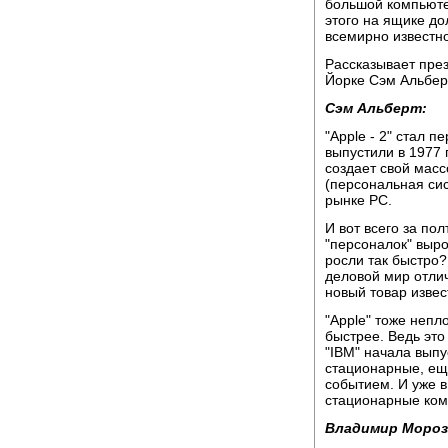
большой компьютер
этого на ящике д
всемирно известно
Рассказывает пре
Йорке Сэм Альберт
Сэм Альберт:
"Apple - 2" стал
выпустили в 1977 
создает свой масс
(персональная сис
рынке РC.
И вот всего за по
"персоналок" выр
росли так быстро?
деловой мир отли
новый товар изве
"Apple" тоже непл
быстрее. Ведь это
"IBM" начала выпу
стационарные, еще
событием. И уже в
стационарные ком
Владимир Мороз