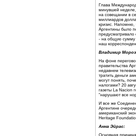
Глава Международ
минувшей неделе,
на совещании в се
миллиардов долла
кризис. Напомню,
Аргентины было п
предусматривало 
- на общую сумму
наш корреспонден
Владимир Мороз
На фоне перегово
правительства Ар
недавнем телевиз
тратить деньги ам
могут понять, поч
налогами? 20 авгу
газеты La Nacion 
"нарушают все но
И все же Соедине
Аргентине очеред
американский эко
Heritage Foundatio
Анна Эйрас:
Основная причина 