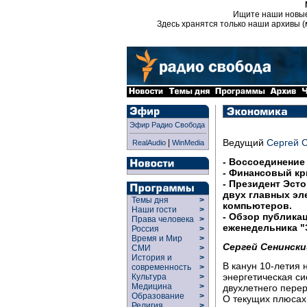
Ищите наши новы
Здесь хранятся только наши архивы (
Эфир Радио Свобода
Ведущий
Сергей 
|
RealAudio
WinMedia
- Воссоединение
- Финансовый кр
- Президент Эст
двух главных эл
Темы дня
>
компьютеров.
Наши гости
>
- Обзор публика
Права человека
>
еженедельника "
Россия
>
Время и Мир
>
Сергей Сенински
СМИ
>
История и
>
В канун 10-летия
современность
>
энергетическая си
Культура
>
Медицина
>
двухлетнего перер
Образование
>
О текущих плюсах 
Религия
>