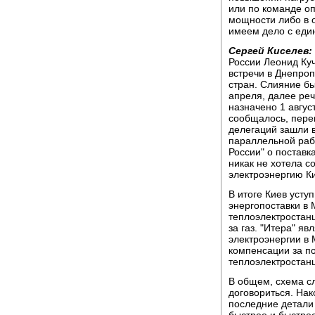
или по команде о
мощности либо в о
имеем дело с един
Сергей Киселев:
России Леонид Ку
встречи в Днепроп
стран. Слияние б
апреля, далее реч
назначено 1 авгус
сообщалось, пере
делегаций зашли в
параллельной раб
России" о поставк
никак не хотела с
электроэнергию К
В итоге Киев усту
энергопоставки в 
теплоэлектростан
за газ. "Итера" я
электроэнергии в 
компенсации за п
теплоэлектростанц
В общем, схема сл
договориться. Нак
последние детали 