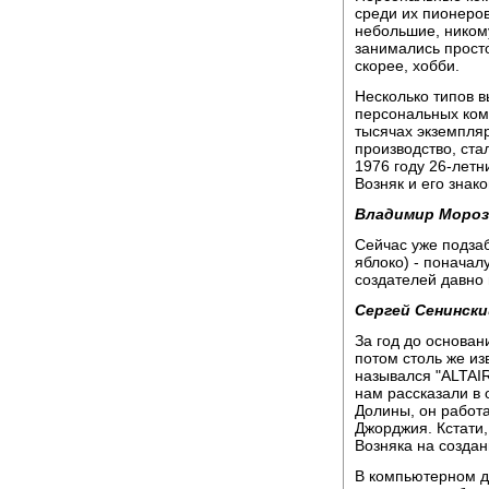
среди их пионеров
небольшие, ником
занимались просто
скорее, хобби.
Несколько типов 
персональных комп
тысячах экземпля
производство, ста
1976 году 26-летн
Возняк и его знак
Владимир Мороз
Сейчас уже подзаб
яблоко) - поначал
создателей давно
Сергей Сенински
За год до основани
потом столь же из
назывался "ALTAIR
нам рассказали в
Долины, он работ
Джорджия. Кстати
Возняка на создан
В компьютерном д