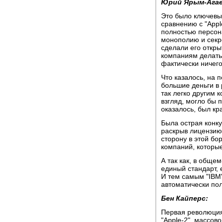
Юрий Ярым-Агае
Это было ключевы
сравнению с "Appl
полностью персон
монополию и секр
сделали его откр
компаниям делать 
фактически ничего
Что казалось, на 
большие деньги в 
так легко другим 
взгляд, могло бы 
оказалось, был к
Была острая конку
раскрыв лицензию
сторону в этой бо
компаний, которые
А так как, в обще
единый стандарт, 
И тем самым "IBM
автоматически пол
Бен Кайперс:
Первая революция
"Apple-2", массов