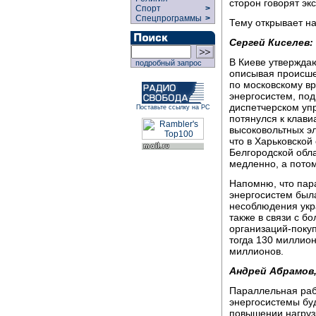
сторон говорят эк
Спорт
>
Спецпрограммы
>
Тему открывает на
Сергей Киселев:
В Киеве утверждаю
подробный запрос
описывая происше
по московскому в
энергосистем, под
диспетчерском уп
Поставьте ссылку на РС
потянулся к клави
высоковольтных э
что в Харьковской
Белгородской облас
медленно, а потом
Напомню, что пар
энергосистем был
несоблюдения укр
также в связи с 
организаций-поку
тогда 130 миллион
миллионов.
Андрей Абрамов
Параллельная рабо
энергосистемы буд
повышении нагрузк