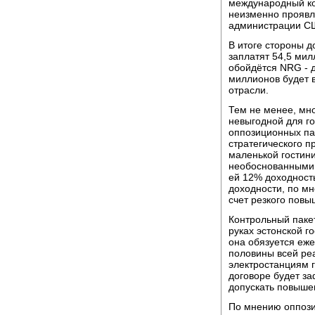
международный ко
неизменно проявл
администрации С
В итоге стороны д
заплатят 54,5 мил
обойдётся NRG - 
миллионов будет
отрасли.
Тем не менее, мно
невыгодной для го
оппозиционных па
стратегического п
маленькой гостин
необоснованными 
ей 12% доходность
доходности, по мн
счет резкого пов
Контрольный пакет
руках эстонской г
она обязуется еже
половины всей ре
электростанциям г
договоре будет за
допускать повыше
По мнению оппози