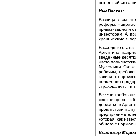
нынешней ситуации
Инн Васкез:
Разница в том, чт
реформ. Например
приватизацию и от
инвесторам. А, пр
хроническую гипе
Расходные статьи
Аргентине, наприм
введенные десятки
чисто популистск
Муссолини. Скаже
рабочим; требова
зависит от произв
положения предпр
страхования ... и 
Все эти требовани
свою очередь - об
держится в Аргент
препятствий на пу
предпринимателей 
которая, как изве
общего с нормаль
Владимир Мороз