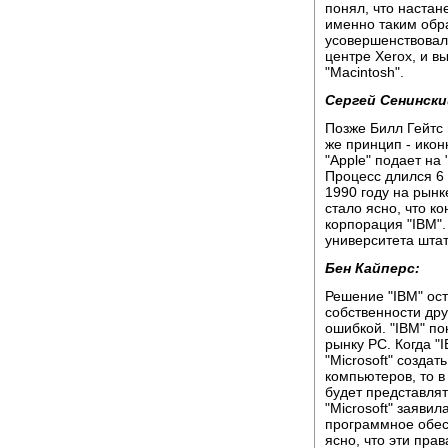
понял, что настан
именно таким обра
усовершенствовала
центре Xerox, и в
"Macintosh".
Сергей Сенински
Позже Билл Гейтс 
же принцип - икон
"Apple" подает на 
Процесс длился 6 
1990 году на рынк
стало ясно, что ко
корпорация "IBM"
университета штат
Бен Кайперс:
Решение "IBM" ос
собственности дру
ошибкой. "IBM" п
рынку РС. Когда 
"Microsoft" созда
компьютеров, то в
будет представлят
"Microsoft" заявил
программное обесп
ясно, что эти прав