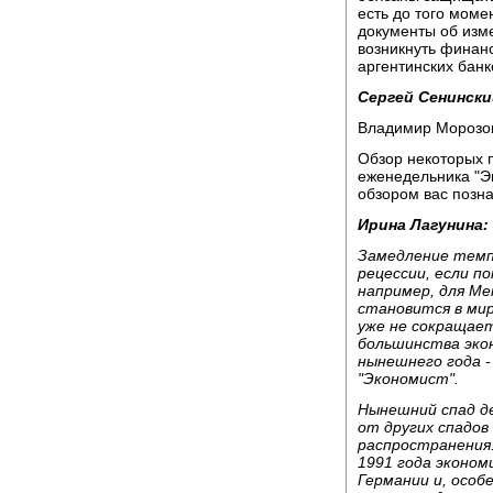
есть до того моме
документы об изме
возникнуть финанс
аргентинских банк
Сергей Сенински
Владимир Морозов
Обзор некоторых 
еженедельника "Эк
обзором вас позн
Ирина Лагунина:
Замедление темп
рецессии, если п
например, для Мек
становится в мир
уже не сокращает
большинства эко
нынешнего года -
"Экономист".
Нынешний спад д
от других спадов
распространения.
1991 года эконом
Германии и, особ