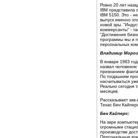
Ровно 20 лет наза
IBM представила 
IBM 5150. Это - 
выпуск именно эт
новой эры. "Инду
коммерсанты" - та
"Достижения бизне
программы мы и п
персональных ком
Владимир Мороз
В январе 1983 го
назвал человеком 
признанием факта,
По тогдашним прог
насчитываться уж
Реально сегодня т
месяцев.
Рассказывает зав
Техас Бен Кайперс
Бен Кайперс:
На заре компьютер
огромными стацио
производстве дост
Персональные комп