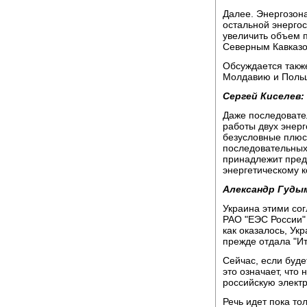
Далее. Энергозона
остальной энергос
увеличить объем 
Северным Кавказо
Обсуждается также
Молдавию и Польш
Сергей Киселев:
Даже последовате
работы двух энерг
безусловные плюсы
последовательных 
принадлежит пред
энергетическому 
Александр Гуды
Украина этими сог
РАО "ЕЭС России" 
как оказалось, Ук
прежде отдала "Ит
Сейчас, если буде
это означает, что
российскую электр
Речь идет пока то