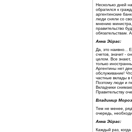
Несколько дней н
обратился к граж
аргентинские бан
люди сняли со сво
мнению министра, 
правительство бу
обязательствам. 
Анна Эйрас:
Да, это наивно...
счетов, значит - 
целом. Все знают,
только иностранны
Аргентины нет ден
обслуживание! Что
частные вклады в 
Поэтому люди и пе
Вкладчики снимают
Правительству оче
Владимир Мороз
Тем не менее, ряд
очередь, необход
Анна Эйрас:
Каждый раз, когда