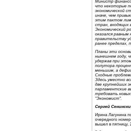
Министр финансов
что некоторые п
экономической с
иначе, чем привы
этим пактом ли
стран, входящих 
Экономический ро
оказался равным
правительству у
ранее пределах, 
Планы эти основы
нынешнем году, ч
удержав при это
полутора процент
меньшим, а дефи
Сходные проблемы
Здесь уместно всп
две крупнейших э
парламентские в
требовать новых
"Экономист".
Сергей Сенински
Ирина Лагунина п
очередного номер
вышел в пятницу, 2