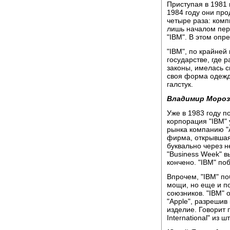
Приступая в 1981 
1984 году они про
четыре раза: ком
лишь началом пер
"IBM". В этом опр
"IBM", по крайней
государстве, где 
законы, имелась с
своя форма одежд
галстук.
Владимир Мороз
Уже в 1983 году 
корпорация "IBM" 
рынка компанию "A
фирма, открывшая
буквально через 
"Business Week" в
кончено. "IBM" по
Впрочем, "IBM" по
мощи, но еще и по
союзников. "IBM" 
"Apple", разрешив 
изделие. Говорит
International" из