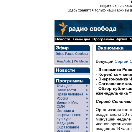
Ищите наши новы
Здесь хранятся только наши архивы (
Эфир Радио Свобода
Ведущий
Сергей 
|
RealAudio
WinMedia
- Экономика Росс
- Корея: компани
- Энергономика 
- Соглашение ко
Темы дня
>
- Обзор публика
Наши гости
>
еженедельника "
Права человека
>
Россия
>
Сергей Сенински
Время и Мир
>
СМИ
>
Организация эконо
История и
>
входят около 30 н
современность
>
минувшей неделе 
Культура
>
Медицина
>
членов организаци
Образование
>
входящих. В частн
Религия
>