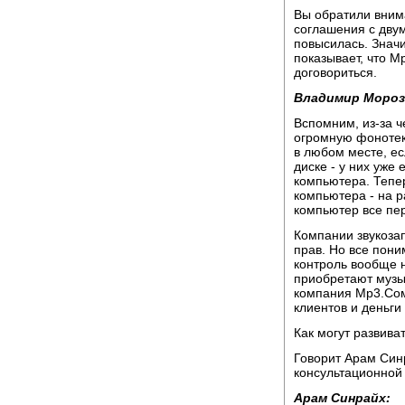
Вы обратили вним
соглашения с дву
повысилась. Значи
показывает, что М
договориться.
Владимир Мороз
Вспомним, из-за 
огромную фонотек
в любом месте, ес
диске - у них уже 
компьютера. Тепе
компьютера - на р
компьютер все пер
Компании звукоза
прав. Но все пони
контроль вообще 
приобретают музы
компания Mр3.Сом
клиентов и деньги
Как могут развива
Говорит Арам Син
консультационной 
Арам Синрайх: