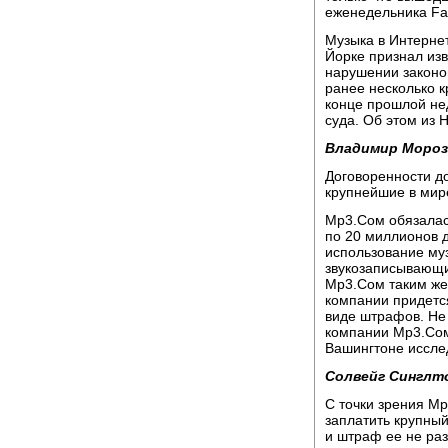
еженедельника Far
Музыка в Интернет
Йорке признал из
нарушении законов
ранее несколько к
конце прошлой не
суда. Об этом из
Владимир Мороз
Договоренности до
крупнейшие в мир
Мр3.Cом обязалась
по 20 миллионов д
использование му
звукозаписывающи
Мр3.Сом таким же 
компании придетс
виде штрафов. Не 
компании Мр3.Сом
Вашингтоне исслед
Солвейг Синглт
С точки зрения Мр
заплатить крупны
и штраф ее не раз