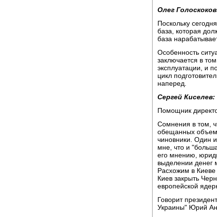
Олег Голоскоков
Поскольку сегодня
база, которая дол
база нарабатывае
Особенность ситуа
заключается в том
эксплуатации, и 
цикл подготовител
наперед.
Сергей Киселев:
Помощник директо
Сомнения в том, 
обещанных объема
чиновники. Один и
мне, что и "больш
его мнению, юрид
выделении денег м
Расхожим в Киеве 
Киев закрыть Черн
европейской ядерн
Говорит президен
Украины" Юрий Ан