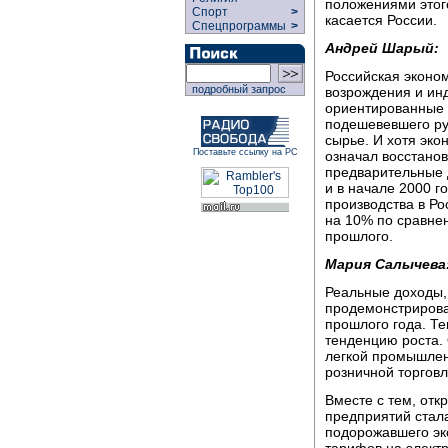
положениями этого
Спорт
>
касается России.
Спецпрограммы
>
Андрей Шарый:
Российская эконо
подробный запрос
возрождения и инд
ориентированные 
подешевевшего ру
сырье. И хотя эко
Поставьте ссылку на РС
означал восстанов
предварительные 
и в начале 2000 
производства в Ро
на 10% по сравне
прошлого.
Мария Салычева
Реальные доходы,
продемонстрировал
прошлого года. Те
тенденцию роста.
легкой промышлен
розничной торговл
Вместе с тем, от
предприятий стал
подорожавшего эк