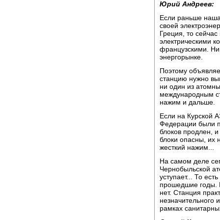
Юрий Андреев:
Если раньше наша
своей электроэнер
Греция, то сейчас
электрическими к
французскими. Ник
энергорынке.
Поэтому объявляе
станцию нужно выв
ни один из атомны
международным ст
нажим и дальше.
Если на Курской 
Федерации были п
блоков продлен, и 
блоки опасны, их н
жесткий нажим...
На самом деле се
Чернобыльской ато
уступает... То ест
прошедшие годы. 
нет. Станция прак
незначительного и
рамках санитарны