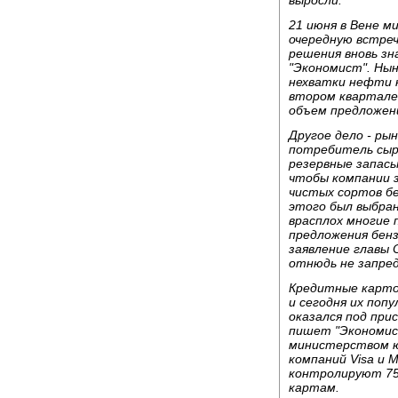
выросли.
21 июня в Вене м
очередную встреч
решения вновь з
"Экономист". Ны
нехватки нефти н
втором квартале 
объем предложени
Другое дело - ры
потребитель сыр
резервные запасы
чтобы компании 
чистых сортов бе
этого был выбран
врасплох многие
предложения бенз
заявление главы 
отнюдь не запред
Кредитные карточ
и сегодня их поп
оказался под пр
пишет "Экономис
министерством 
компаний Visa и 
контролируют 75
картам.