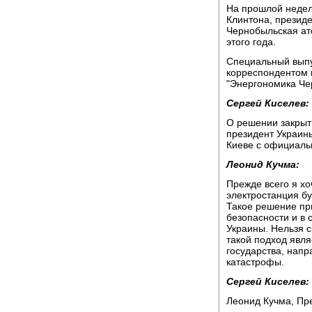
На прошлой недел
Клинтона, президе
Чернобыльская ат
этого года.
Специальный выпу
корреспондентом 
"Энергономика Че
Сергей Киселев:
О решении закрыт
президент Украин
Киеве с официаль
Леонид Кучма:
Прежде всего я х
электростанция бу
Такое решение при
безопасности и в
Украины. Нельзя с
такой подход явл
государства, нап
катастрофы.
Сергей Киселев:
Леонид Кучма, Пр