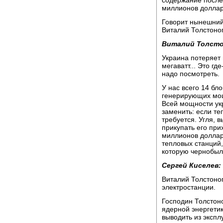
содержание после 
миллионов доллар
Говорит нынешний
Виталий Толстоног
Виталий Толсто
Украина потеряет
мегаватт... Это гд
надо посмотреть.
У нас всего 14 бло
генерирующих мощ
Всей мощности ук
заменить: если те
требуется. Угля, 
прикупать его при
миллионов долларо
тепловых станций,
которую чернобыль
Сергей Киселев:
Виталий Толстоно
электростанции.
Господин Толстоно
ядерной энергетик
выводить из экспл