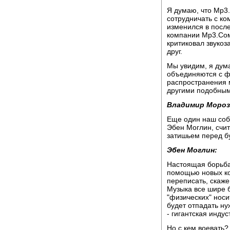
Я думаю, что Мр3
сотрудничать с ко
изменился в посл
компании Мр3.Сом
критиковал звукоз
друг.
Мы увидим, я дума
объединяются с ф
распространения м
другими подобны
Владимир Мороз
Еще один наш соб
Эбен Моглин, счи
затишьем перед б
Эбен Моглин:
Настоящая борьба,
помощью новых к
переписать, скаже
Музыка все шире б
"физических" носит
будет отпадать н
- гигантская индус
Но с кем воевать