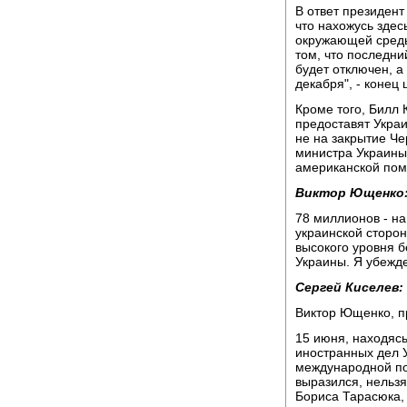
В ответ президент
что нахожусь зде
окружающей среды
том, что последн
будет отключен, а
декабря", - конец 
Кроме того, Билл
предоставят Укра
не на закрытие Ч
министра Украины
американской по
Виктор Ющенко
78 миллионов - на
украинской сторон
высокого уровня б
Украины. Я убежде
Сергей Киселев:
Виктор Ющенко, п
15 июня, находяс
иностранных дел 
международной по
выразился, нельз
Бориса Тарасюка, 