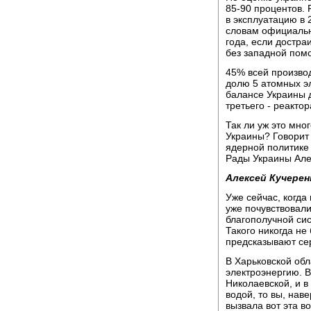
85-90 процентов. 
в эксплуатацию в 2
словам официальн
года, если достра
без западной пом
45% всей произво
долю 5 атомных э
балансе Украины 
третьего - реакто
Так ли уж это мно
Украины? Говорит
ядерной политике
Рады Украины Але
Алексей Кучерен
Уже сейчас, когда
уже почувствовали
благополучной сис
Такого никогда не
предсказывают сер
В Харьковской обл
электроэнергию. В 
Николаевской, и в
водой, то вы, нав
вызвала вот эта в