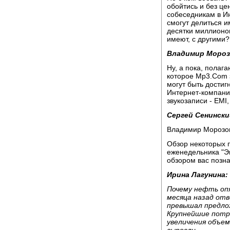
обойтись и без це
собеседникам в Ин
смогут делиться и
десятки миллионов
имеют, с другими?
Владимир Мороз
Ну, а пока, полаг
которое Mp3.Com з
могут быть дости
Интернет-компани
звукозаписи - EMI,
Сергей Сенински
Владимир Морозов
Обзор некоторых 
еженедельника "Эк
обзором вас позн
Ирина Лагунина:
Почему нефть опя
месяца назад отв
превышал предлож
Крупнейшие потр
увеличения объем