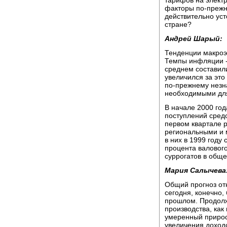
тарифов на электр
факторы по-прежне
действительно ус
стране?
Андрей Шарый:
Тенденции макроэ
Темпы инфляции -
среднем составили
увеличился за это
по-прежнему незн
необходимыми для
В начале 2000 го
поступлений сред
первом квартале 
региональными и 
в них в 1999 году
процента валового
суррогатов в общ
Мария Салычева
Общий прогноз от
сегодня, конечно,
прошлом. Продол
производства, как
умеренный прирос
увеличения доход