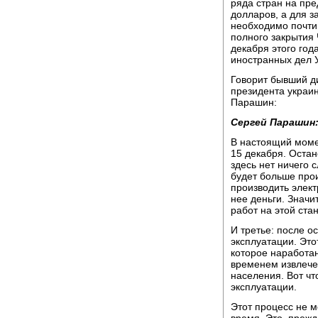
ряда стран на пр
долларов, а для з
необходимо почти 
полного закрытия
декабря этого года
иностранных дел 
Говорит бывший д
президента украи
Парашин:
Сергей Парашин
В настоящий моме
15 декабря. Остан
здесь нет ничего 
будет больше прои
производить элект
нее деньги. Значи
работ на этой ста
И третье: после о
эксплуатации. Это
которое наработан
временем извлече
населения. Вот чт
эксплуатации.
Этот процесс не м