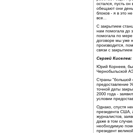
остался, пусть он 
обещают они деньг
блоков - я в это н
все...
С закрытием стан
нам помогала до э
помогала по мере 
договоре мы уже н
производится, пом
связи с закрытием
Сергей Киселев:
Юрий Корнеев, бы
Чернобыльской А
Страны "большой 
предоставление 
точной даты закрыт
2000 года - заяви
условии предоста
Однако, спустя не
президента США, 
журналистов, заяв
даже в том случае
необходимую помо
президент великой