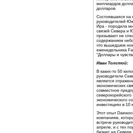
миллиардов доллар
долларов.
Состоявшаяся на 
руководителей Юж
Ира - породила м
связей Севера и Ю
призывают не спе
содержанием небол
что вышедшем ном
еженедельника Far
"Доллары и чувств
Иван Толстой:
В каких-то 50 кил
руководители Сев
является отражени
экономических свя
совместное предп
северокорейского
экономического со
инвестициях в 10
Этот опыт Daewoo
компаниям, котор
встрече руководит
апреле, и с тех п
бизнес на Севере