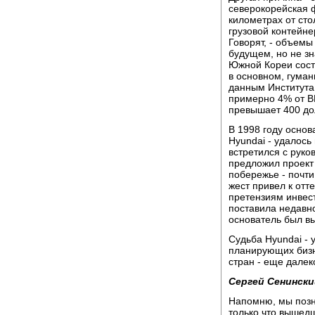
северокорейская 
километрах от ст
грузовой контейне
Говорят, - объемы
будущем, но не з
Южной Кореи сост
в основном, гума
данным Института
примерно 4% от В
превышает 400 до
В 1998 году осно
Hyundai - удалось
встретился с рук
предложил проект 
побережье - почти
жест привел к отт
претензиям инвест
поставила недавн
основатель был вы
Судьба Hyundai - 
планирующих бизн
стран - еще далек
Сергей Сенински
Напомню, мы позн
только что вышед