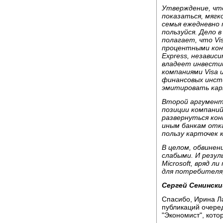
Утверждение, чт
показаться, мягк
семья ежедневно 
пользуйся. Дело 
полагает, что Vi
процентными конк
Express, независ
владеет инвестиц
компаниями Visa 
финансовых инст
эмитировать карт
Второй аргумент
позиции компаний 
развернуться ко
иным банкам отка
пользу карточек 
В целом, обвинен
слабыми. И резул
Microsoft, вряд 
для потребителя
Сергей Сенински
Спасибо, Ирина Л
публикаций очере
"Экономист", кото