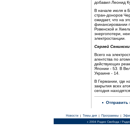
добавил Леонид К
В начале июля в 
стран-доноров Че
ожидает, что на э
финансировании п
Ровенской и Хмел
энергопотери, не
электростанции.
Сергей Сенински
Всего на электро
агентства по атом
действующих реакт
Японии - 53. В Ве
Украине - 14.
В Германии, где 
закрытия всех ато
сегодня находятся
Отправить 
Новости
Темы дня
Программы
Эфи
|
|
|
c 2004 Радио Свобода / Ради