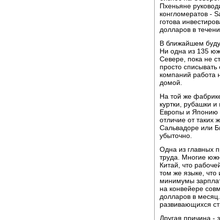
Пхеньяне руковод
конгломератов - S
готова инвестиров
долларов в течени
В ближайшем буду
Ни одна из 135 ю
Севере, пока не с
просто списывать с
компаний работа 
домой.
На той же фабрик
куртки, рубашки и
Европы и Японию -
отличие от таких
Сальвадоре или Б
убыточно.
Одна из главных п
труда. Многие южн
Китай, что рабоче
том же языке, что
минимумы зарплат
на конвейере сов
долларов в месяц.
развивающихся ст
Другая причина - 