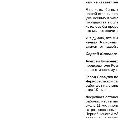
нам не хватает эн
Я не хотел бы выг
нашей страны в го
уже осенью и зимо
государства в обл
хотелось бы проро
что мы все значите
И я думаю, что мы
нельзя. А сможем 
зависит от нашей 
Сергей Киселев:
Алексей Кучеренк
председателя Ком
энергетическому к
Город Славутич по
Чернобыльской ста
работают на станц
этих 10 тысяч.
Досрочная останов
рабочих мест и в
около 11 миллионо
затрат, связанных
Чернобыльской АЭ