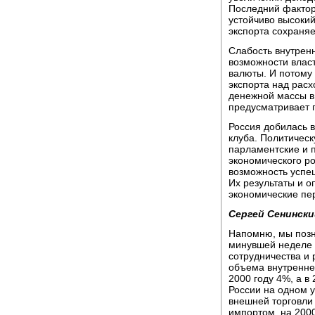
Последний фактор 
устойчиво высокий
экспорта сохраняе
Слабость внутрен
возможности влас
валюты. И потому
экспорта над рас
денежной массы в 
предусматривает 
Россия добилась 
клуба. Политичес
парламентские и 
экономического ро
возможность успе
Их результаты и 
экономические пе
Сергей Сенински
Напомню, мы позн
минувшей неделе 
сотрудничества и 
объема внутреннег
2000 году 4%, а в
России на одном у
внешней торговли 
импортом, на 200