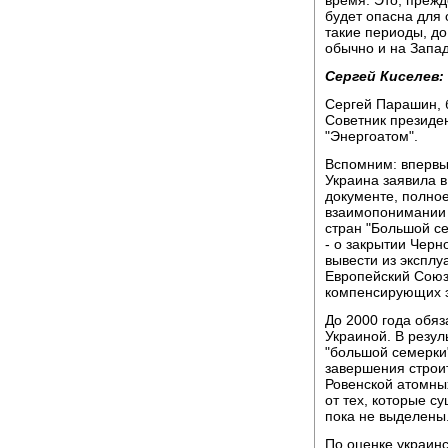
время. Это, прежд
будет опасна для 
такие периоды, до
обычно и на Западе
Сергей Киселев:
Сергей Парашин, 
Советник президе
"Энергоатом".
Вспомним: впервы
Украина заявила в
документе, полное
взаимопонимании 
стран "Большой с
- о закрытии Черн
вывести из экспл
Европейский Союз
компенсирующих э
До 2000 года обяз
Украиной. В резул
"большой семерки
завершения строи
Ровенской атомны
от тех, которые 
пока не выделены
По оценке украинс