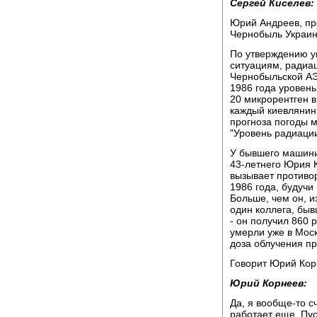
Сергей Киселев:
Юрий Андреев, пр
Чернобыль Украин
По утверждению у
ситуациям, радиа
Чернобыльской АЭ
1986 года уровень
20 микрорентген в 
каждый киевлянин
прогноза погоды 
"Уровень радиации
У бывшего машини
43-летнего Юрия 
вызывает противор
1986 года, будучи
Больше, чем он, и
один коллега, бы
- он получил 860 
умерли уже в Мос
доза облучения пр
Говорит Юрий Кор
Юрий Корнеев:
Да, я вообще-то сч
работает еще. Пус