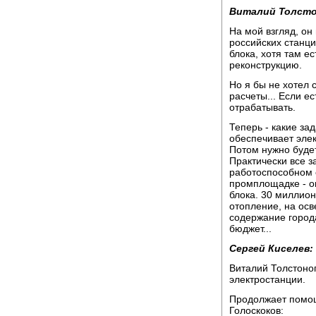
Виталий Толсто
На мой взгляд, он
российских станци
блока, хотя там е
реконструкцию.
Но я бы не хотел 
расчеты... Если е
отрабатывать.
Теперь - какие за
обеспечивает эле
Потом нужно будет
Практически все з
работоспособном 
промплощадке - он
блока. 30 миллион
отопление, на осв
содержание города
бюджет...
Сергей Киселев:
Виталий Толстоно
электростанции.
Продолжает помо
Голоскоков: