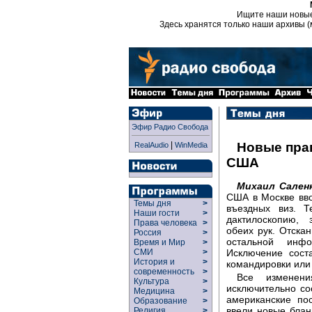
Ищите наши новы
Здесь хранятся только наши архивы (
Эфир Радио Свобода
|
Новые пра
RealAudio
WinMedia
США
Михаил Сален
США в Москве вв
Темы дня
>
въездных виз. 
Наши гости
>
дактилоскопию, 
Права человека
>
обеих рук. Отска
Россия
>
остальной инфо
Время и Мир
>
Исключение сост
СМИ
>
История и
>
командировки или
современность
>
Все изменен
Культура
>
исключительно со
Медицина
>
американские по
Образование
>
ввели новые бла
Религия
>