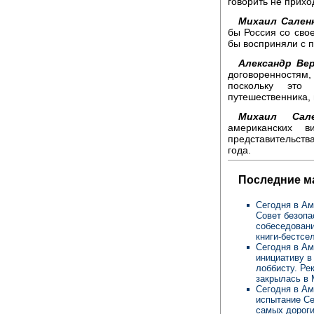
говорить не прихо
Михаил Сален
бы Россия со сво
бы восприняли с 
Александр Ве
договоренностям
поскольку это
путешественника, 
Михаил Сале
американских в
представительст
года.
Последние м
Сегодня в Ам
Совет безопа
собеседовани
книги-бестсе
Сегодня в Ам
инициативу в
лоббисту. Ре
закрылась в 
Сегодня в Ам
испытание Се
самых дороги