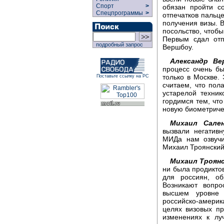
Спорт
>
обязан пройти с
Спецпрограммы
>
отпечатков пальц
получения визы. 
посольство, чтобы
Первым сдал отп
подробный запрос
Вершбоу.
Александр Ве
процесс очень бы
только в Москве.
Поставьте ссылку на РС
считаем, что пол
устарелой техни
гордимся тем, чт
новую биометриче
Михаил Сален
вызвали негатив
МИДа нам озвучи
Михаил Троянский
Михаил Троянс
ни была продикто
для россиян, о
Возникают вопро
высшем уровне 
российско-америк
целях визовых пр
изменениях к лу