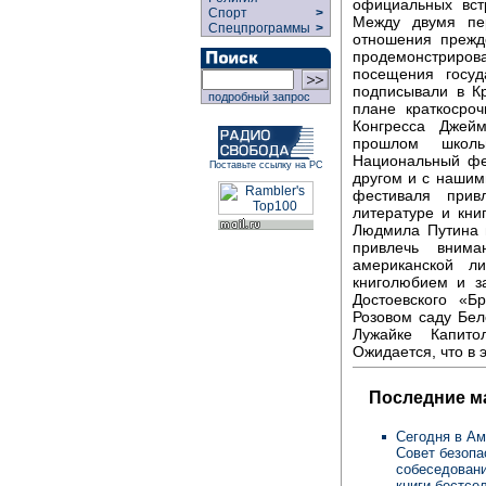
официальных вст
Спорт
>
Между двумя пе
Спецпрограммы
>
отношения прежд
продемонстрирова
посещения госуд
подписывали в К
подробный запрос
плане краткосро
Конгресса Джей
прошлом школь
Национальный фес
Поставьте ссылку на РС
другом и с нашим
фестиваля прив
литературе и кни
Людмила Путина 
привлечь вним
американской л
книголюбием и з
Достоевского «Б
Розовом саду Бел
Лужайке Капит
Ожидается, что в 
Последние м
Сегодня в Ам
Совет безопа
собеседовани
книги-бестсе