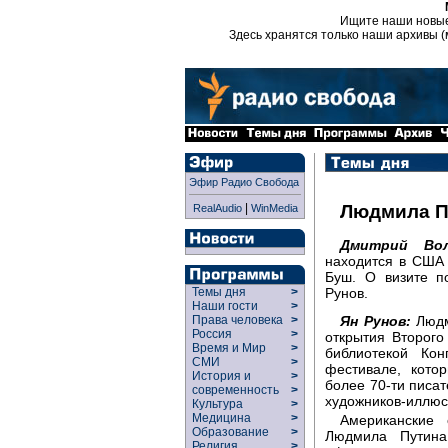
Ищите наши новы
Здесь хранятся только наши архивы (
Эфир Радио Свобода
|
Людмила П
RealAudio
WinMedia
Дмитрий Вол
находится в США
Буш. О визите п
Рунов.
Темы дня
>
Наши гости
>
Ян Рунов:
Людм
Права человека
>
Россия
>
открытия Второго
Время и Мир
>
библиотекой Ко
СМИ
>
фестивале, кото
История и
>
более 70-ти писа
современность
>
художников-иллюст
Культура
>
Медицина
>
Американские 
Образование
>
Людмила Путина
Религия
>