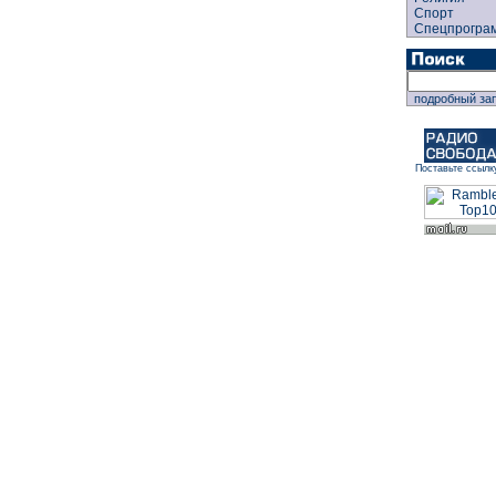
Спорт
Спецпрогра
подробный за
Поставьте ссылк