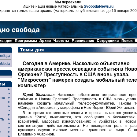
Мы переехали!
Ищите наши новые материалы на
SvobodaNews.ru
.
хранятся только наши архивы (материалы, опубликованные до 16 января 200
вобода
Сегодня в Америке. Насколько объективно
nMedia
американская пресса освещала события в Нов
Орлеане? Преступность в США вновь упала.
"Микрософт" намерен создать мобильный тел
компьютер
>
>
Юрий Жигалкин:
Насколько объективно американская пре
века
>
события в Новом Орлеане? Преступность в США вновь упала.
>
намерен создать мобильный телефон-компьютер. Таковы т
р
>
«Сегодня в Америке», у микрофона в Нью-Йорке - Юрий Жигалкин.
>
В то время как местные власти и пресса пытаются уяснить
>
урагана "Рита", выясняется, что сообщения о бесчинствах
сть
>
грабителей, массовых изнасилованиях и убийствах в Ново
>
соответствуют действительности. Не последнюю роль в рас
>
пугающих слухов сыграли местные должностные лица. С п
ие
>
Владимир Абаринов.
>