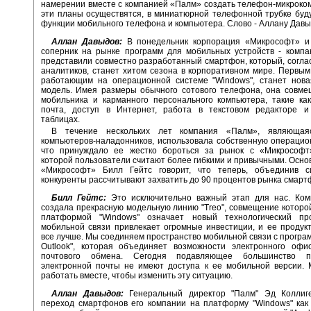
намерении вместе с компанией «Палм» создать телефон-микроко
эти планы осуществятся, в миниатюрной телефонной трубке бу
функции мобильного телефона и компьютера. Слово - Аллану Давы
Аллан Давыдов:
В понедельник корпорация «Микрософт» и
соперник на рынке программ для мобильных устройств - компа
представили совместно разработанный смартфон, который, согла
аналитиков, станет хитом сезона в корпоративном мире. Первы
работающим на операционной системе "Windows", станет нова
модель. Имея размеры обычного сотового телефона, она совме
мобильника и карманного персонального компьютера, такие ка
почта, доступ в Интернет, работа в текстовом редакторе и
таблицах.
В течение нескольких лет компания «Палм», являющая
компьютеров-наладонников, использовала собственную операцио
что принуждало ее жестко бороться за рынок с «Микрософт
которой пользователи считают более гибкими и привычными. Основ
«Микрософт» Билл Гейтс говорит, что теперь, объединив 
конкуренты рассчитывают захватить до 90 процентов рынка смарт
Билл Гейтс:
Это исключительно важный этап для нас. Ком
создала прекрасную модельную линию "Treo", совмещение которо
платформой "Windows" означает новый технологический п
мобильной связи привлекает огромные инвестиции, и ее продук
все лучше. Мы соединяем пространство мобильной связи с программ
Outlook", которая объединяет возможности электронного офи
почтового обмена. Сегодня подавляющее большинство по
электронной почты не имеют доступа к ее мобильной версии.
работать вместе, чтобы изменить эту ситуацию.
Аллан Давыдов:
Генеральный директор "Палм" Эд Коллиг
переход смартфонов его компании на платформу "Windows" как