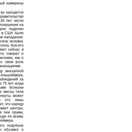
рый намерены
тах находится
правительство
 30 лет число
 покушения на
трое падение
ду в США было
ом нападения.
сячу человек.
пеха. Кое-кто
ляют сейчас в
то говорит о
еловек, как о
ло свою роль
ганизациями.
ду внезапной
льцгеймера.
наблюдений за
 75 лет, когда
ными болезни
кс массы тела
сперты, может
то это лишь
т, что наряду
ажает центры,
е они правы,
удя по всему,
геймера.
что подобное
н объявил о