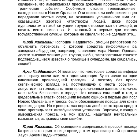
ощущение, что американская пресса довольно профессионально
трагические события. Особняком стояли телевизионные
находившиеся в Новом Орлеане. Они позволяли себе резкие оцен
передавали чистые слухи, на основании услышанного ими от 
оказавшихся жертвой катастрофы людей. Даже профе
журналистам в такой ситуации трудно отгородиться от эмоций, 
начать искать виновных. И виновный в первые дни казалс
государственные службы, которые не сделали то, не сделали это...
Юрий Жигалкин:
Господин Паддингтон, эмоции репортеров по
объяснить готовность, с которой средства информации ра
заведомо абсурдное, например, заявление мэра Нового Орлеан
десяти тысячах мешках для трупов, якобы, заготовленных спасат
подтвердившиеся известия о побоище в супердоме, где собрались 
людей?
Арчи Паддингтон:
Я полагаю, что некоторые средства информ
деле, сразу посчитали, что администрация Буша является одн
виновников происшедшей трагедии. И поэтому без профес
скептического взгляда на поступающую с места событий 
допустили на телеэкраны явно преувеличенные данные о количес
масштабах безвластия в городе. Нет никаких сомнений в том, 
федеральные власти совершили немало ошибок в первые дни пос
Нового Орлеана, и у прессы были обоснованные поводы для крити
происходящего. Но в репортажах первых дней в некоторых средс
явно проглядывает антибушевская установка. Впрочем, к концу 
американская пресса, на мой взгляд, нащупала нейтральны
называется, исправила свои ошибки.
Юрий Жигалкин:
Об освещении американской прессой послед
Катрина я говорил с вице-президентом правозащитной организ
Хаус» Арчем Паддингтоном.