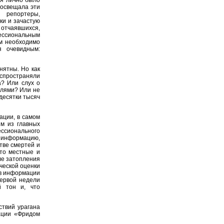
 освещала эти
 репортеры,
ки и зачастую
отчаявшихся,
ссиональным
им необходимо
я очевидным:
нятны. Но как
спространяли
а? Или слух о
елями? Или не
десятки тысяч
ации, в самом
им из главных
сионального
информацию,
тве смертей и
что местные и
ле затопления
ческой оценки
тв информации
первой недели
й тон и, что
ствий урагана
ации «Фридом