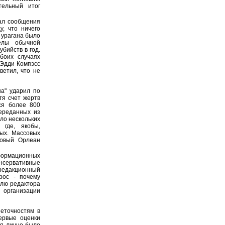
тельный итог
ал сообщения
, что ничего
 урагана было
елы обычной
бийств в год.
боих случаях
 Эдди Компэсс
ветил, что не
на" ударил по
тя счет жертв
ся более 800
переданных из
гло нескольких
 где, якобы,
ых. Массовых
Новый Орлеан
ормационных
нсервативные
редакционный
рос - почему
елю редактора
 организации
еточностям в
ервые оценки
ня лично было