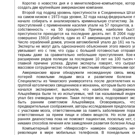
Коротко о новостях дня и о минителефоне-компьютере, кото
создать две крупнейшие американские компании.
Второй год подряд уровень преступности в Соединенных Шта
на самом низком с 1973 года уровне, 32 года назад федеральное 
начало собирать и анализировать криминальную статистику. За
преступлений с применением насилия упали на 57 процентов, а
собственность - на 50 процентов. Причем, наиболее быс
преступности приходится на последние десять лет. В 2004 го
совершено 15910 убийств, один из 47 американцев стал объект
Число ограблений домов, угонов автомобилей упало до 161 на ты
Эксперты не могут дать однозначного объяснения этого явного ус
увязывает его с тем, что суды с большей готовностью отправ
тюрьмы даже за сравнительно небольшие преступления. Кое-к
расширении рядов полиции за последние 10 лет на 100 тысяч ч
главной причине успеха. Другие эксперты говорят, что сыгра
массовое сотрудничество полиции с местными общественными ор
Американские врачи обнаружили неожиданную связь меж
потерей пожилыми людьми веса и развитием болезни А
Специалисты из Чикагского университета после десятилетних 
группой католических священников и монахинь, которым было около
начался эксперимент, выяснили, что наиболее подвержен
Альцгеймера были те из испытуемых, чей так называемый инде
упал без очевидных причин. Такая потеря веса, подозревают эк
быть ранним симптомом Альцгеймера. Оговорившись, ч
предварительные соображения, авторы исследования предполагаю
с участками мозга, ответственными за память заболевание пор
ответственные за прием пищи и обмен веществ. Но если даж
ранняя диагностика пока не поможет пациентам, поскольку нет, с
никаких способов лечения или замедления развития болезни Альц
Компьютерный гигант «Микрософт» намерен совершить не
революции в мире мобильных телефонов. В понедельник о