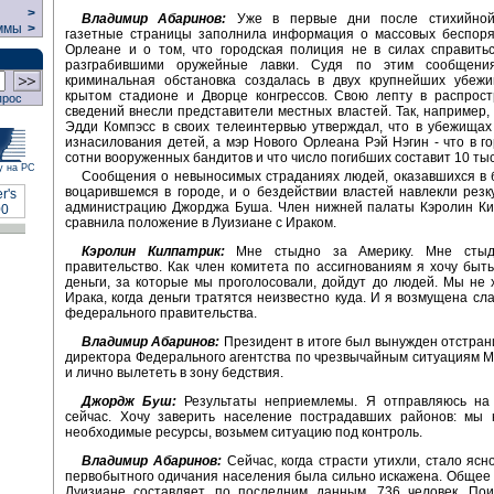
>
Владимир Абаринов:
Уже в первые дни после стихийной
ммы
>
газетные страницы заполнила информация о массовых беспоря
Орлеане и о том, что городская полиция не в силах справить
разграбившими оружейные лавки. Судя по этим сообщения
криминальная обстановка создалась в двух крупнейших убежи
крытом стадионе и Дворце конгрессов. Свою лепту в распрост
прос
сведений внесли представители местных властей. Так, например
Эдди Компэсс в своих телеинтервью утверждал, что в убежища
изнасилования детей, а мэр Нового Орлеана Рэй Нэгин - что в г
сотни вооруженных бандитов и что число погибших составит 10 тыс
у на РС
Сообщения о невыносимых страданиях людей, оказавшихся в б
воцарившемся в городе, и о бездействии властей навлекли резк
администрацию Джорджа Буша. Член нижней палаты Кэролин Ки
сравнила положение в Луизиане с Ираком.
Кэролин Килпатрик:
Мне стыдно за Америку. Мне сты
правительство. Как член комитета по ассигнованиям я хочу быть
деньги, за которые мы проголосовали, дойдут до людей. Мы не 
Ирака, когда деньги тратятся неизвестно куда. И я возмущена сл
федерального правительства.
Владимир Абаринов:
Президент в итоге был вынужден отстран
директора Федерального агентства по чрезвычайным ситуациям 
и лично вылететь в зону бедствия.
Джордж Буш:
Результаты неприемлемы. Я отправляюсь на
сейчас. Хочу заверить население пострадавших районов: мы 
необходимые ресурсы, возьмем ситуацию под контроль.
Владимир Абаринов:
Сейчас, когда страсти утихли, стало ясно
первобытного одичания населения была сильно искажена. Общее 
Луизиане составляет, по последним данным, 736 человек. Пои