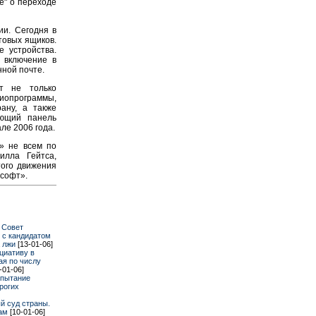
e" о переходе
и. Сегодня в
товых ящиков.
 устройства.
 включение в
нной почте.
т не только
диопрограммы,
ану, а также
ающий панель
ле 2006 года.
» не всем по
илла Гейтса,
того движения
ософт».
 Совет
 с кандидатом
 лжи
[13-01-06]
циативу в
ая по числу
-01-06]
спытание
рогих
й суд страны.
ам
[10-01-06]