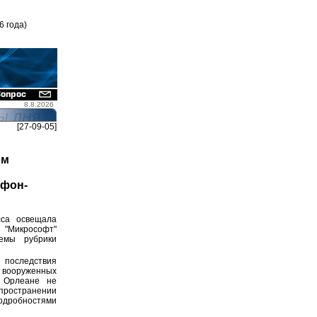
6 года)
8.8.2026
[27-09-05]
ом
ефон-
сса освещала
 "Микрософт"
емы рубрики
 последствия
 вооруженных
м Орлеане не
пространении
одробностями