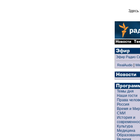
Здесь 
Эфир Радио С
|
RealAudio
Wi
Темы дня
Наши гости
Права чело
Россия
Время и Ми
СМИ
История и
современно
Культура
Медицина
Образован
Религия