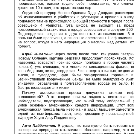
продолжаются, однако трудно себе представить, что оконча
достигнет 10 тысяч, о которых говорил мэр.
Окружной прокурор Нового Орлеана Эдди Джордан расследов
об изнасилованиях и убийствах в убежищах и пришел к выводу
подобного там не происходило. В общей сложности в городе после
совершено 4 убийства. Эта цифра не выходит за пред
новоорлеанской статистики: в городе совершается в среднем 200 у
Подтвердились сведения о двух попытках изнасилования. В о
попытки были пресечены, а виновные арестованы. Шеф полиции
на вопрос, откуда у него информация о насилии над детьми, от
помнит.
Юрий Жигалкин:
Через месяц после того, как ураган "Катри
Новому Орлеану, картина бедствия продолжает проясняться. Хо
наверняка возрастет (сейчас среди погибших в городе числят
человек), уже очевидно, что многие из сенсационных фактов, 
зоны бедствия, не подтвердились. Число жертв, к счатью, не дости
тысяч, в супердоме, куда были эвакуированы горожане и
бесчинствовали вооруженные банды, не было обнаружено убит
эпидемий, отравлений в полузатопленном городе не было, 
быстро возвращается к жизни.
Почему американская пресса допустила столько инф
оплошностей? Этот вопрос начали задавать некоторые ко
наблюдатели, подозревающие, что виной тому либеральный 
уклон основных американских средств информации. Этот воп
американская пресса была неточна - я задал бывшему заместит
одной из нью-йоркских газет, вице-президенту правозащитной
«Фридом Хаус» Арчу Паддингтону.
Арчи Паддингтон:
Я думаю, что нам нужно быть готовым к н
освещении природных катаклизмов. Известно, например, что п
количества жертв почти всегда оказываются завышенными. У ме