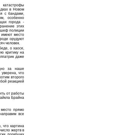
 катастрофы
дках в Новом
ся с бандами,
м, особенно
щах города -
ранение этих
, шеф полиции
х имеют место
ороде орудуют
яч человек.
еде, о хаосе,
ую критику на
лпатрик даже
дно за наше
 уверена, что
хотим второго
абой реакцией
ить от работы
Майкла Брайна
 место прямо
направим все
, что картина
число жертв в
ски погибших