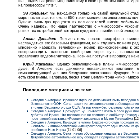
шаг, подобный решению, принятому в свое время компанией "Appl
на процессоры "Intel".
Эд Коллиген:
Мы находимся только на самой начальной стади
мире насчитывается около 650 тысяч миллионов электронных поч
Однако лишь два процента их пользователей имеют мобильные
Очень надеюсь, что наше партнерство с «Микрософт» ускорит
рынок тех потребителей, которые нуждаются в мобильной электро
Аллан Давыдов:
Пользователь нового смартфона сможе
наслаждаться его базовыми функциями, но и слушать по нему ра
мгновенно набирать телефонный номер прикосновением к экр
воспроизводить голосовые сообщения через пульт, напомин
управления видеомагнитофона. Новинка поступит в продажу в нача
Юрий Жигалкин:
Однако революционные планы «Микрософт
душе. В Америке есть движение ненавистников компании Б
символизирующей для них бездушное электронное будущее. У э
есть свои гимны. Например, песня Тгони Веллингтона «Мир «Микр
Последние материалы по теме:
Сегодня в Америке. Иранское ядерное дело может быть передано в
безопасности ООН. Сенат закончил эмоциональное собеседование
в члены Верховного суда США. Автор книги-бестселлера пойман на
Сегодня в Америке. Президент Буш пытается взять в свои руки ини
дебатах об Ираке. Что позволено и не позволено лоббисту. Рекордн
посетителей выставка «Россия» закрылась в Музее Гугенхайма
[12
Сегодня в Америке. Кандидат в члены Верховного суда проходит и
Сенатом. Бывший советский иммигрант покупает один из самых до
особняков Нью-Йорка
[11-01-06]
Сегодня в Америке. Сенат начал обсуждение кандидата в Верховны
Детройтское автомобильное шоу обещает сюрпризы автомобилист