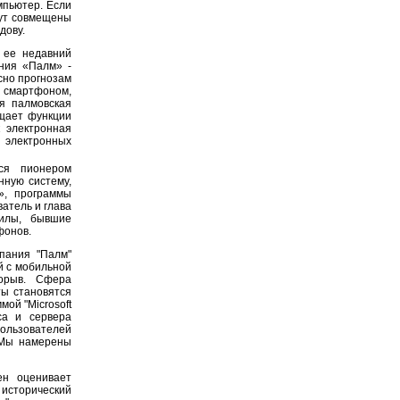
мпьютер. Если
дут совмещены
дову.
 ее недавний
ния «Палм» -
сно прогнозам
м смартфоном,
я палмовская
щает функции
к электронная
 электронных
ся пионером
нную систему,
», программы
атель и глава
силы, бывшие
фонов.
пания "Палм"
й с мобильной
рорыв. Сфера
ты становятся
ой "Microsoft
са и сервера
льзователей
 Мы намерены
ен оценивает
 исторический