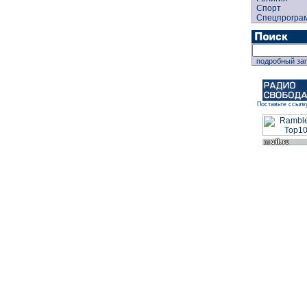
Спорт
Спецпрогра
подробный за
Поставьте ссылк