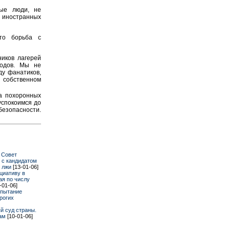
ные люди, не
 иностранных
то борьба с
иков лагерей
родов. Мы не
ду фанатиков,
 собственном
а похоронных
успокоимся до
безопасности.
 Совет
 с кандидатом
 лжи
[13-01-06]
циативу в
ая по числу
-01-06]
спытание
рогих
й суд страны.
ам
[10-01-06]