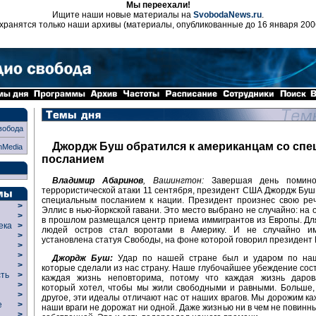
Мы переехали!
Ищите наши новые материалы на
SvobodaNews.ru
.
хранятся только наши архивы (материалы, опубликованные до 16 января 200
вобода
Джордж Буш обратился к американцам со сп
nMedia
посланием
Владимир Абаринов
, Вашингтон:
Завершая день помино
террористической атаки 11 сентября, президент США Джордж Буш
специальным посланием к нации. Президент произнес свою реч
>
Эллис в нью-йоркской гавани. Это место выбрано не случайно: на 
>
в прошлом размещался центр приема иммигрантов из Европы. Дл
века
>
людей остров стал воротами в Америку. И не случайно и
>
установлена статуя Свободы, на фоне которой говорил президент 
р
>
>
Джордж Буш:
Удар по нашей стране был и ударом по на
>
которые сделали из нас страну. Наше глубочайшее убеждение состо
сть
>
каждая жизнь неповторима, потому что каждая жизнь даров
>
который хотел, чтобы мы жили свободными и равными. Больше,
>
другое, эти идеалы отличают нас от наших врагов. Мы дорожим ка
ие
>
наши враги не дорожат ни одной. Даже жизнью ни в чем не повинны
>