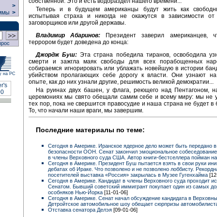
собственной. Это и есть водораздел нашего времени...
>
Теперь и в будущем американцы будут жить как свобод
ммы
>
испытывая страха и никогда не окажутся в зависимости от
заговорщиков или другой державы.
Владимир Абаринов:
Президент заверил американцев, ч
террором будет доведена до конца:
прос
Джордж Буш:
Эта страна победила тиранов, освободила узн
смерти и зажгла маяк свободы для всех порабощенных на
собираемся игнорировать или ублажать новейшую в истории бан
у на РС
убийством пролагающих себе дорогу к власти. Они узнают на
опыте, как до них узнали другие, решимость великой демократии...
На руинах двух башен, у флага, реющего над Пентагоном, н
церемониях мы свято обещали самим себе и всему миру: мы не 
тех пор, пока не свершится правосудие и наша страна не будет в 
То, что начали наши враги, мы завершим.
Последние материалы по теме:
Сегодня в Америке. Иранское ядерное дело может быть передано в
безопасности ООН. Сенат закончил эмоциональное собеседование
в члены Верховного суда США. Автор книги-бестселлера пойман на
Сегодня в Америке. Президент Буш пытается взять в свои руки ини
дебатах об Ираке. Что позволено и не позволено лоббисту. Рекордн
посетителей выставка «Россия» закрылась в Музее Гугенхайма
[12
Сегодня в Америке. Кандидат в члены Верховного суда проходит и
Сенатом. Бывший советский иммигрант покупает один из самых до
особняков Нью-Йорка
[11-01-06]
Сегодня в Америке. Сенат начал обсуждение кандидата в Верховны
Детройтское автомобильное шоу обещает сюрпризы автомобилист
Отставка сенатора Делэя
[09-01-06]