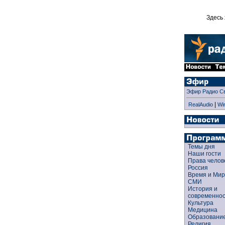
Здесь 
Эфир Радио С
|
RealAudio
Wi
Темы дня
Наши гости
Права чело
Россия
Время и Ми
СМИ
История и
современно
Культура
Медицина
Образован
Религия