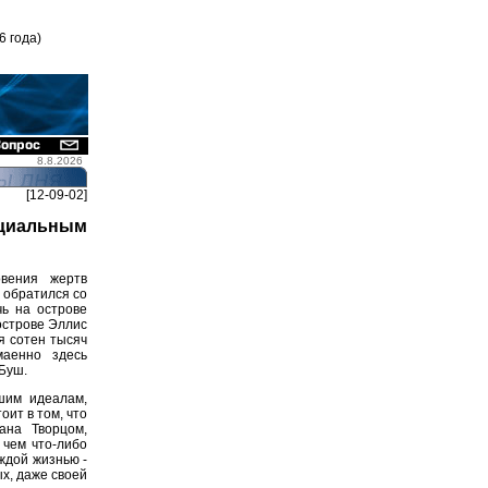
6 года)
8.8.2026
[12-09-02]
ециальным
вения жертв
 обратился со
ь на острове
острове Эллис
я сотен тысяч
маенно здесь
Буш.
шим идеалам,
ит в том, что
ана Творцом,
 чем что-либо
ждой жизнью -
х, даже своей