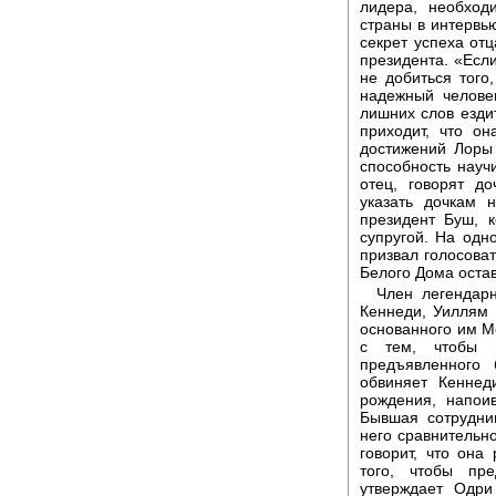
лидера, необход
страны в интервь
секрет успеха отц
президента. «Если
не добиться того
надежный человек
лишних слов ездит
приходит, что о
достижений Лоры
способность науч
отец, говорят д
указать дочкам 
президент Буш, 
супругой. На одно
призвал голосоват
Белого Дома оста
Член легендар
Кеннеди, Уиллям 
основанного им М
с тем, чтобы п
предъявленного
обвиняет Кеннед
рождения, напои
Бывшая сотрудни
него сравнительн
говорит, что она
того, чтобы пр
утверждает Одри