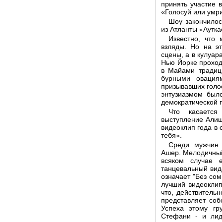
принять участие 
«Голосуй или умр
Шоу закончилос
из Атланты «Аутка
Известно, что 
взляды. Но на эт
сцены, а в кулуар
Нью Йорке проход
в Майами традиц
бурными овация
призывавших голос
энтузиазмом был
демократической 
Что касаетс
выступление Алиш
видеоклип года в 
тебя».
Среди мужчин 
Ашер. Мелодичный
всяком случае 
танцевальный виде
означает "Без сом
лучший видеоклип 
что, действительн
представляет соб
Успеха этому гр
Стефани - и лид