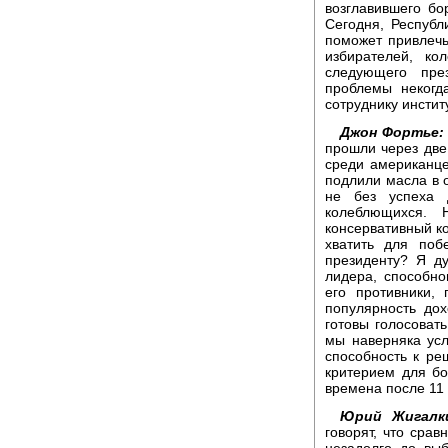
возглавившего бо
Сегодня, Республ
поможет привлечь
избирателей, ко
следующего пре
проблемы некогд
сотруднику инсти
Джон Фортье:
прошли через две
среди американце
подлили масла в 
не без успеха 
колеблющихся. 
консервативный ко
хватить для поб
президенту? Я ду
лидера, способно
его противники,
популярность дох
готовы голосоват
мы наверняка ус
способность к р
критерием для бо
времена после 11 
Юрий Жигалк
говорят, что сра
незадолго до выб