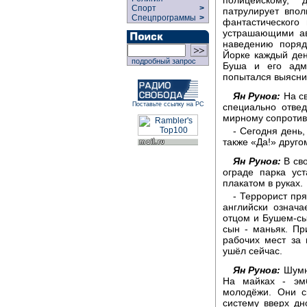
Спорт
>
патрулирует впо
Спецпрограммы
>
фантастического
устрашающими ав
наведению поряд
Йорке каждый ден
подробный запрос
Буша и его адм
попытался выясни
Ян Рунов:
На св
Поставьте ссылку на РС
специально отвед
мирному сопроти
- Сегодня день
также «Да!» друго
Ян Рунов:
В сво
ограде парка ус
плакатом в руках.
- Террорист пря
английски означа
отцом и Бушем-сы
сын - маньяк. П
рабочих мест за 
ушёл сейчас.
Ян Рунов:
Шумна
На майках - эм
молодёжи. Они с
систему вверх дн