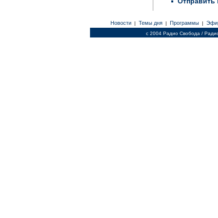
Отправить 
Новости
Темы дня
Программы
Эфи
|
|
|
c 2004 Радио Свобода / Ради