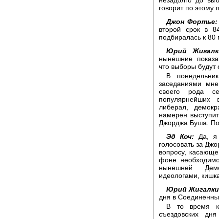
говорит по этому 
Джон Фортье:
второй срок в 8
подбиралась к 80 
Юрий Жигалк
нынешние показа
что выборы будут с
В понедельни
заседаниями мне
своего рода с
популярнейших 
либерал, демок
намерен выступит
Джорджа Буша. П
Эд Коч:
Да, я 
голосовать за Джо
вопросу, касающе
фоне необходимо
нынешней Демо
идеологами, кишка
Юрий Жигалки
дня в Соединенны
В то время к
съездовских дн