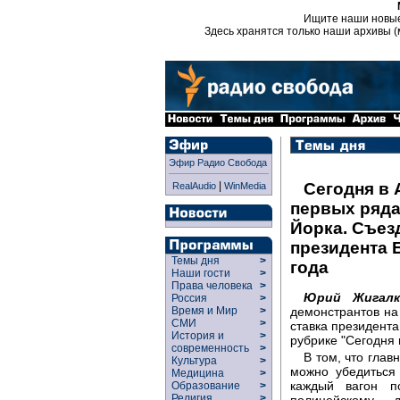
Ищите наши новы
Здесь хранятся только наши архивы (
Эфир Радио Свобода
|
Сегодня в 
RealAudio
WinMedia
первых ряда
Йорка. Съез
президента 
Темы дня
>
года
Наши гости
>
Права человека
>
Юрий Жигалк
Россия
>
демонстрантов на
Время и Мир
>
СМИ
>
ставка президента
История и
>
рубрике "Сегодня 
современность
>
В том, что глав
Культура
>
можно убедиться
Медицина
>
каждый вагон п
Образование
>
Религия
>
полицейскому, 