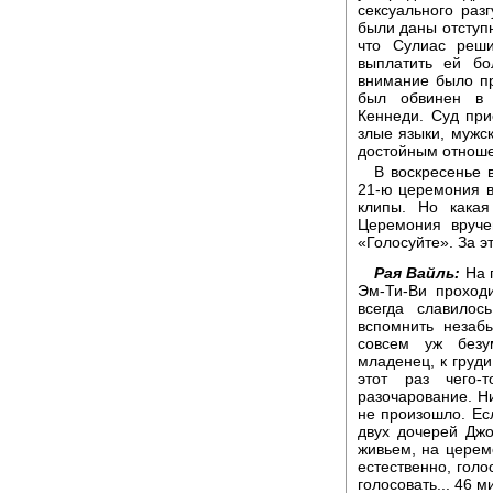
сексуального раз
были даны отступн
что Сулиас реши
выплатить ей б
внимание было пр
был обвинен в 
Кеннеди. Суд при
злые языки, мужс
достойным отнош
В воскресенье 
21-ю церемония 
клипы. Но кака
Церемония вруче
«Голосуйте». За 
Рая Вайль:
На 
Эм-Ти-Ви проход
всегда славилос
вспомнить неза
совсем уж безу
младенец, к груд
этот раз чего-
разочарование. Н
не произошло. Ес
двух дочерей Дж
живьем, на церем
естественно, голо
голосовать... 46 