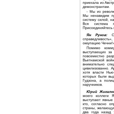
приехала из Австр
демонстрантам.
- Мы из револ
Мы ненавидим пр
систему силой, н
Вся система 
Присоединяйтесь 
Ян Рунов:
Ср
справедливость»,
оккупацию Чечни!
Помимо комму
выступающих за 
повсеместно раз
Вьетнамской вой
внимательно сле
цивилизованно. А
хотя власти Нью
которых были вы
Гудзона, а поли
наручников.
Юрий Жигалки
моего коллеги 
выступают явные 
кто, согласно о
страны, желающу
два года назад 