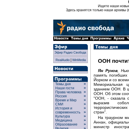
Ищите наши новы
Здесь хранятся только наши архивы (
Эфир Радио Свобода
|
ООН почтит
RealAudio
WinMedia
Ян Рунов
, Нью
память погибших 
Йорком и со всеми
Мемориальная ц
Темы дня
>
Наши гости
>
зданием ООН. В ц
Права человека
>
ООН. Об этом соо
Россия
>
"ООН, - сказала 
Время и Мир
>
выразив собол
СМИ
>
террористически
История и
>
стран".
современность
>
Культура
>
На траурном ми
Медицина
>
Аннан, официаль
Образование
>
министр иност
Религия
>