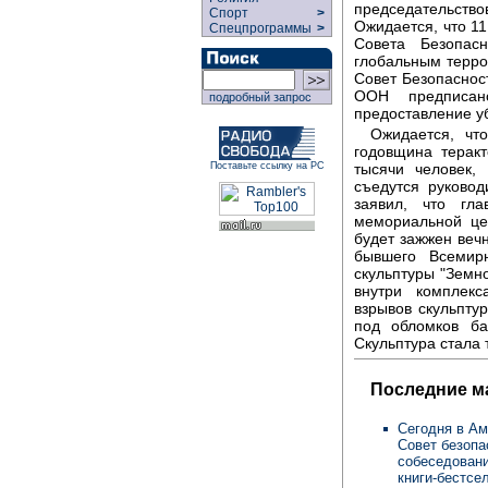
председательств
Спорт
>
Ожидается, что 1
Спецпрограммы
>
Совета Безопас
глобальным терро
Совет Безопаснос
ООН предписан
подробный запрос
предоставление у
Ожидается, что
годовщина теракт
тысячи человек,
Поставьте ссылку на РС
съедутся руково
заявил, что гл
мемориальной це
будет зажжен веч
бывшего Всемирн
скульптуры "Земн
внутри комплекс
взрывов скульпту
под обломков ба
Скульптура стала
Последние м
Сегодня в Ам
Совет безопа
собеседовани
книги-бестсе