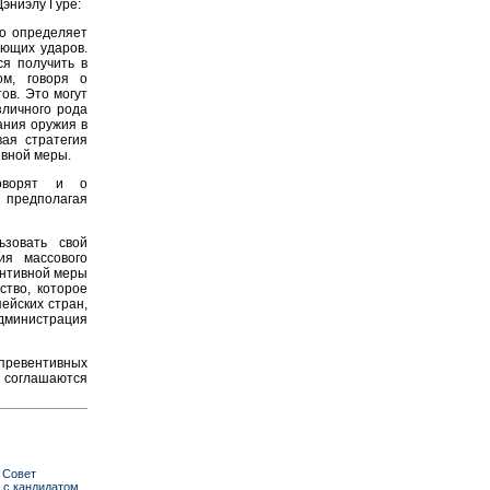
Дэниэлу Гуре:
ко определяет
ающих ударов.
ся получить в
ом, говоря о
ов. Это могут
зличного рода
ания оружия в
вая стратегия
ивной меры.
оворят и о
 предполагая
зовать свой
ия массового
ентивной меры
ство, которое
ейских стран,
администрация
превентивных
к соглашаются
 Совет
 с кандидатом