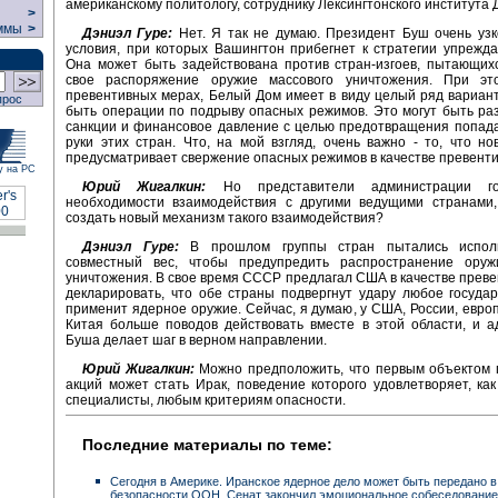
американскому политологу, сотруднику Лексингтонского института 
>
ммы
>
Дэниэл Гуре:
Нет. Я так не думаю. Президент Буш очень уз
условия, при которых Вашингтон прибегнет к стратегии упрежд
Она может быть задействована против стран-изгоев, пытающих
свое распоряжение оружие массового уничтожения. При эт
превентивных мерах, Белый Дом имеет в виду целый ряд вариант
прос
быть операции по подрыву опасных режимов. Это могут быть ра
санкции и финансовое давление с целью предотвращения попад
руки этих стран. Что, на мой взгляд, очень важно - то, что но
предусматривает свержение опасных режимов в качестве превент
у на РС
Юрий Жигалкин:
Но представители администрации г
необходимости взаимодействия с другими ведущими странами,
создать новый механизм такого взаимодействия?
Дэниэл Гуре:
В прошлом группы стран пытались исполь
совместный вес, чтобы предупредить распространение оруж
уничтожения. В свое время СССР предлагал США в качестве прев
декларировать, что обе страны подвергнут удару любое государ
применит ядерное оружие. Сейчас, я думаю, у США, России, европ
Китая больше поводов действовать вместе в этой области, и 
Буша делает шаг в верном направлении.
Юрий Жигалкин:
Можно предположить, что первым объектом 
акций может стать Ирак, поведение которого удовлетворяет, ка
специалисты, любым критериям опасности.
Последние материалы по теме:
Сегодня в Америке. Иранское ядерное дело может быть передано в
безопасности ООН. Сенат закончил эмоциональное собеседование