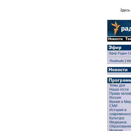
Здесь 
Эфир Радио С
|
RealAudio
Wi
Темы дня
Наши гости
Права чело
Россия
Время и Ми
СМИ
История и
современно
Культура
Медицина
Образован
Религия