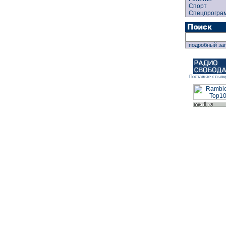
Спорт
Спецпрогра
подробный за
Поставьте ссылк