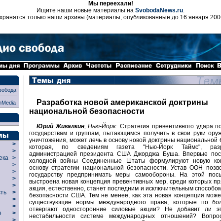
Мы переехали!
Ищите наши новые материалы на
SvobodaNews.ru
.
хранятся только наши архивы (материалы, опубликованные до 16 января 200
вобода
Разработка новой американской доктрины
nMedia
национальной безопасности
Юрий Жигалкин
, Нью-Йорк
: Стратегия превентивного удара 
государствам и группам, пытающимся получить в свои руки ору
уничтожения, может лечь в основу новой доктрины национальной 
>
которая, по сведениям газета "Нью-Йорк Таймс", разр
>
администрацией президента США Джорджа Буша. Впервые пос
века
>
холодной войны Соединенные Штаты формулируют новую ко
>
основу стратегии национальной безопасности. Устав ООН позв
р
>
государству предпринимать меры самообороны. На этой пос
>
выстроена новая концепция превентивных мер, среди которых п
>
акция, естественно, станет последним и исключительным способо
сть
>
безопасности США. Тем не менее, как эта новая концепция може
>
существующие нормы международного права, которые по бо
>
отвергают односторонние силовые акции? Не добавит ли э
ие
>
нестабильности системе международных отношений? Вопро
>