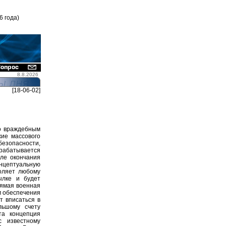
6 года)
8.8.2026
[18-06-02]
по враждебным
жие массового
безопасности,
абатывается
ле окончания
нцептуальную
оляет любому
ылке и будет
рямая военная
м обеспечения
т вписаться в
льшому счету
та концепция
с известному