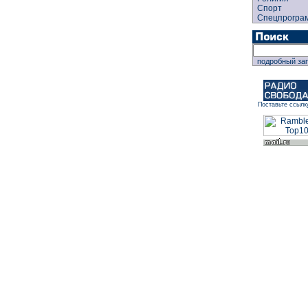
Спорт
Спецпрогра
подробный за
Поставьте ссылк