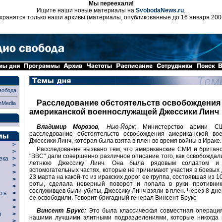
Мы переехали!
Ищите наши новые материалы на
SvobodaNews.ru
.
хранятся только наши архивы (материалы, опубликованные до 16 января 200
вобода
Расследование обстоятельств освобождения 
nMedia
американской военнослужащей Джессики Линч
Владимир Морозов
, Нью-Йорк:
Министерство армии СШ
расследование обстоятельств освобождения американской во
Джессики Линч, которая была взята в плен во время войны в Ираке.
>
Расследование вызвано тем, что американские СМИ и британ
>
"ВВС" дали совершенно различное описание того, как освобождали
века
>
летнюю Джессику Линч. Она была рядовым солдатом и
>
вспомогательных частях, которые не принимают участия в боевых 
р
>
23 марта на какой-то из иракских дорог ее группа, состоявшая из 1
>
роты, сделала неверный поворот и попала в руки противник
>
сослуживцев были убиты, Джессику Линч взяли в плен. Через 8 дн
сть
>
ее освободили. Говорит бригадный генерал Винсент Брукс:
>
>
Винсент Брукс:
Это была классическая совместная операция
ие
>
нашими лучшими элитными подразделениями, которые никогда 
>