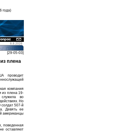
6 года)
6.8.2026
[29-05-03]
из плена
А проводит
еннослужащей
ская компания
 из плена 19-
 служила во
действиях. Но
0 солдат 507-й
а. Девять ее
ей американцы
, поведенная
не оставляют