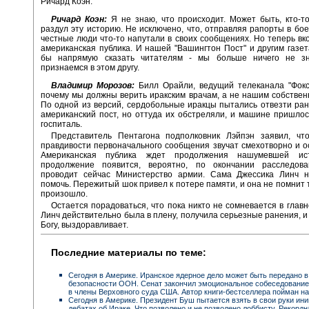
Ричард Коэн:
Ричард Коэн:
Я не знаю, что происходит. Может быть, кто-т
раздул эту историю. Не исключено, что, отправляя рапорты в бое
честные люди что-то напутали в своих сообщениях. Но теперь вк
американская публика. И нашей "Вашингтон Пост" и другим газе
бы напрямую сказать читателям - мы больше ничего не з
признаемся в этом другу.
Владимир Морозов:
Билл Орайли, ведущий телеканала "Фокс
почему мы должны верить иракским врачам, а не нашим собстве
По одной из версий, сердобольные иракцы пытались отвезти ра
американский пост, но оттуда их обстреляли, и машине пришлос
госпиталь.
Представитель Пентагона подполковник Лэйпэн заявил, чт
правдивости первоначального сообщения звучат смехотворно и о
Американская публика ждет продолжения нашумевшей ист
продолжение появится, вероятно, по окончании расследова
проводит сейчас Министерство армии. Сама Джессика Линч 
помочь. Пережитый шок привел к потере памяти, и она не помнит т
произошло.
Остается порадоваться, что пока никто не сомневается в главн
Линч действительно была в плену, получила серьезные ранения, и 
Богу, выздоравливает.
Последние материалы по теме:
Сегодня в Америке. Иранское ядерное дело может быть передано в
безопасности ООН. Сенат закончил эмоциональное собеседование
в члены Верховного суда США. Автор книги-бестселлера пойман на
Сегодня в Америке. Президент Буш пытается взять в свои руки ини
дебатах об Ираке. Что позволено и не позволено лоббисту. Рекордн