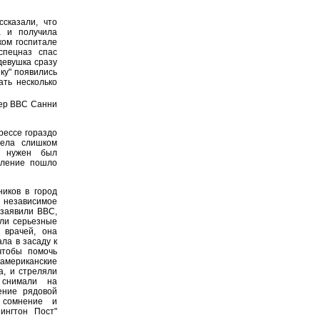
сказали, что
а и получила
ком госпитале
спецназ спас
девушка сразу
ку" появились
ать несколько
сер ВВС Санни
рессе гораздо
дела слишком
м нужен был
пление пошло
иков в город
 независимое
 заявили ВВС,
ыли серьезные
 врачей, она
ла в засаду к
чтобы помочь
 американские
а, и стреляли
 снимали на
ение рядовой
 сомнение и
ингтон Пост"