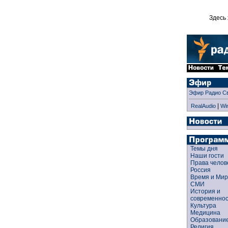
Здесь 
Эфир Радио С
|
RealAudio
Wi
Темы дня
Наши гости
Права чело
Россия
Время и Ми
СМИ
История и
современно
Культура
Медицина
Образован
Религия