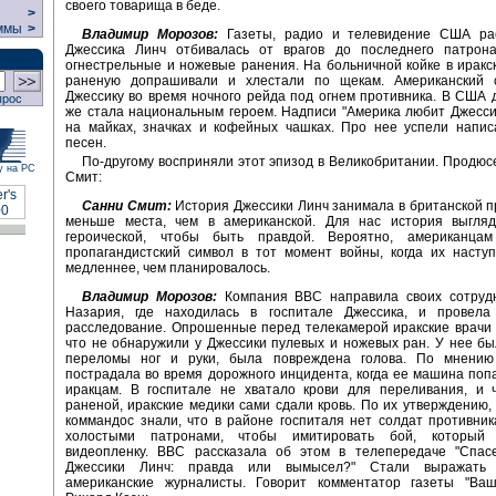
своего товарища в беде.
>
ммы
>
Владимир Морозов:
Газеты, радио и телевидение США рас
Джессика Линч отбивалась от врагов до последнего патрон
огнестрельные и ножевые ранения. На больничной койке в иракс
раненую допрашивали и хлестали по щекам. Американский 
Джессику во время ночного рейда под огнем противника. В США 
прос
же стала национальным героем. Надписи "Америка любит Джесси
на майках, значках и кофейных чашках. Про нее успели напис
песен.
По-другому восприняли этот эпизод в Великобритании. Продю
у на РС
Смит:
Санни Смит:
История Джессики Линч занимала в британской п
меньше места, чем в американской. Для нас история выгля
героической, чтобы быть правдой. Вероятно, американца
пропагандистский символ в тот момент войны, когда их насту
медленнее, чем планировалось.
Владимир Морозов:
Компания ВВС направила своих сотрудн
Назария, где находилась в госпитале Джессика, и провела
расследование. Опрошенные перед телекамерой иракские врачи
что не обнаружили у Джессики пулевых и ножевых ран. У нее б
переломы ног и руки, была повреждена голова. По мнению
пострадала во время дорожного инцидента, когда ее машина попа
иракцам. В госпитале не хватало крови для переливания, и 
раненой, иракские медики сами сдали кровь. По их утверждению,
коммандос знали, что в районе госпиталя нет солдат противник
холостыми патронами, чтобы имитировать бой, который
видеопленку. ВВС рассказала об этом в телепередаче "Спас
Джессики Линч: правда или вымысел?" Стали выражать
американские журналисты. Говорит комментатор газеты "Ваш