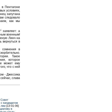
о в Пентагоне
вых условиях,
онец запутана
там следовало
наем, как мы
" заявляет: а
нным военным!
неную Линч на
ь вернуться в
о сомнения в
скорбительно.
ории. Такое
ния, которое
не может ему
ого, что с ней
ом - Джессика
сейчас, слава
 Совет
 с кандидатом
 лжи
[13-01-06]
циативу в
ая по числу