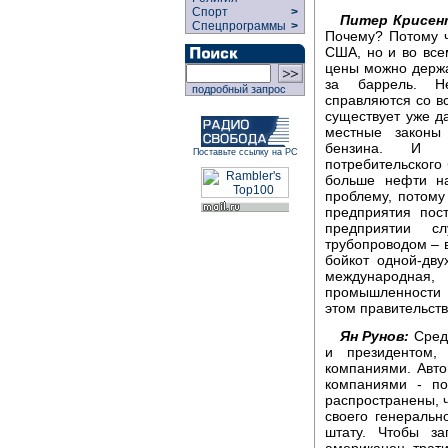
Спорт
>
Питер Крисен
Спецпрограммы
>
Почему? Потому ч
США, но и во всем
цены можно держа
за баррель. Н
подробный запрос
справляются со в
существует уже д
местные законы
бензина. И и
Поставьте ссылку на РС
потребительского 
больше нефти н
проблему, потому
предприятия пос
предприятии с
трубопроводом – в
бойкот одной-дв
международна
промышленности 
этом правительст
Ян Рунов:
Среди
и президентом,
компаниями. Авт
компаниями - по
распространены, 
своего генеральн
штату. Чтобы за
американец трат