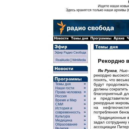
Ищите наши новы
Здесь хранятся только наши архивы (
Эфир Радио Свобода
|
Рекордно 
RealAudio
WinMedia
Ян Рунов
, Нью
рекордно высокого
понять, что весьм
будут продолжать
Темы дня
>
Наши гости
>
должны сократить 
Права человека
>
благоприятный д
Россия
>
и представите
Время и Мир
>
рекордные мировы
СМИ
>
на нефтеочисти
История и
>
потребления бенз
современность
>
Культура
>
Традиционные во
Медицина
>
задал сотруднику
Образование
>
ассоциации Питер
Религия
>