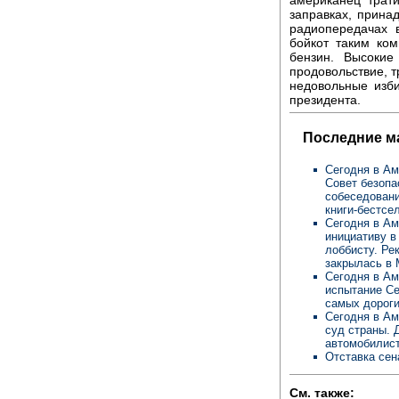
заправках, прина
радиопередачах 
бойкот таким ко
бензин. Высоки
продовольствие, т
недовольные изби
президента.
Последние м
Сегодня в Ам
Совет безопа
собеседовани
книги-бестсе
Сегодня в Ам
инициативу в
лоббисту. Ре
закрылась в 
Сегодня в Ам
испытание Се
самых дороги
Сегодня в Ам
суд страны. 
автомобилис
Отставка сен
См. также: