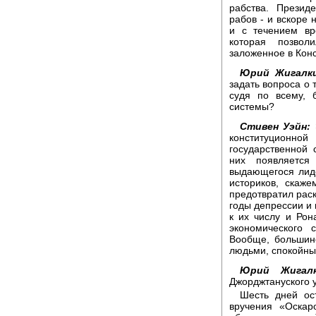
рабства. Презид
рабов - и вскоре 
и с течением вр
которая позвол
заложенное в Конс
Юрий Жигалки
задать вопроса о 
судя по всему, 
системы?
Стивен Уэйн:
Э
конституционной
государственной
них появляется
выдающегося лид
историков, скаже
предотвратил раск
годы депрессии и 
к их числу и Рон
экономического
Вообще, большин
людьми, спокойны
Юрий Жигалк
Джорджтануского 
Шесть дней ос
вручения «Оскар