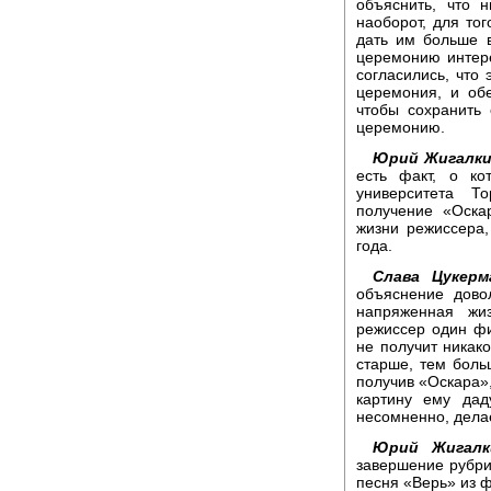
объяснить, что 
наоборот, для то
дать им больше в
церемонию интере
согласились, что 
церемония, и об
чтобы сохранить 
церемонию.
Юрий Жигалки
есть факт, о ко
университета То
получение «Оска
жизни режиссера,
года.
Слава Цукерм
объяснение дово
напряженная жиз
режиссер один ф
не получит никак
старше, тем боль
получив «Оскара»,
картину ему дад
несомненно, делае
Юрий Жигалк
завершение рубри
песня «Верь» из 