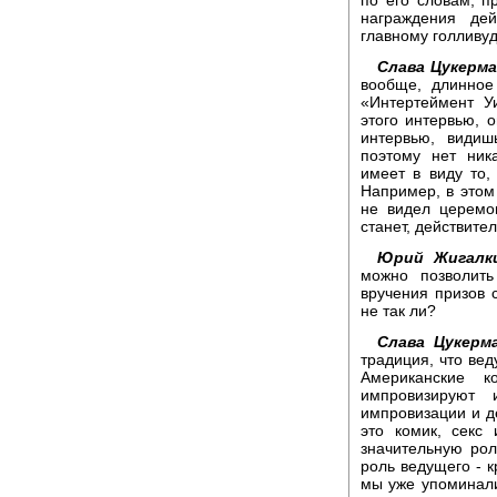
награждения де
главному голливу
Слава Цукерма
вообще, длинное
«Интертеймент У
этого интервью, 
интервью, видиш
поэтому нет ник
имеет в виду то, 
Например, в этом 
не видел церемо
станет, действител
Юрий Жигалк
можно позволит
вручения призов 
не так ли?
Слава Цукерма
традиция, что вед
Американские к
импровизируют
импровизации и д
это комик, секс
значительную ро
роль ведущего - к
мы уже упоминали,