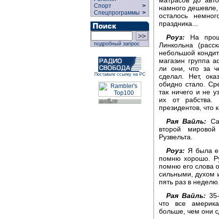
Спорт
>
намного дешевле, 
Спецпрограммы
>
осталось немног
праздника...
Роуз:
На прошл
подробный запрос
Линкольна (расс
небольшой кондите
магазин группа а
ли они, что за 
Поставьте ссылку на РС
сделал. Нет, ок
обидно стало. Ср
так ничего и не у
их от рабства.
президентов, что 
Рая Вайль:
Сам
второй мировой
Рузвельта.
Роуз:
Я была ещ
помню хорошо. Руз
помню его слова о
сильными, духом 
пять раз в неделю.
Рая Вайль:
35-
что все америк
больше, чем они 