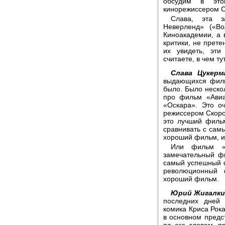
обсудим в это
кинорежиссером 
Слава, эта з
Неверленд» («Во
Киноакадемии, а 
критики, не прет
их увидеть, эт
считаете, в чем ту
Слава Цукерм
выдающихся филь
было. Было неско
про фильм «Авиа
«Оскара». Это о
режиссером Скорсе
это лучший фильм
сравнивать с са
хороший фильм, и 
Или фильм «
замечательный ф
самый успешный ф
революционный 
хороший фильм.
Юрий Жигалки
последних дней
комика Криса Рок
в основном предс
по его словам, п