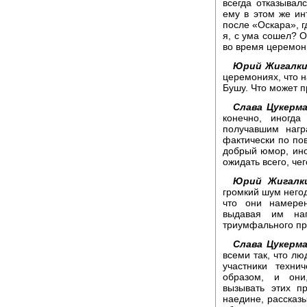
всегда отказывалс
ему в этом же ин
после «Оскара», гд
я, с ума сошел? О
во время церемони
Юрий Жигалки
церемониях, что н
Бушу. Что может п
Слава Цукерма
конечно, иногда
получавшим нагр
фактически по пов
добрый юмор, ино
ожидать всего, чег
Юрий Жигалки
громкий шум него
что они намерен
выдавая им на
триумфального пр
Слава Цукерма
всеми так, что лю
участники техни
образом, и они
вызывать этих п
наедине, рассказы