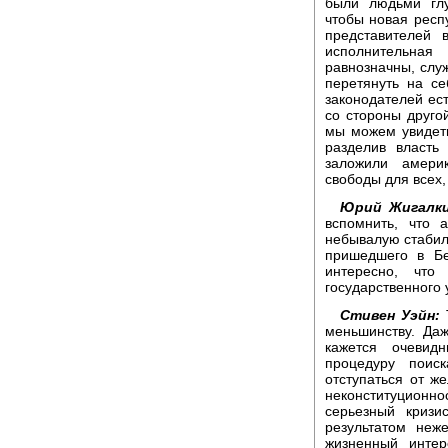
были людьми глу
чтобы новая респ
представителей 
исполнительная
равнозначны, служ
перетянуть на се
законодателей ес
со стороны другой
мы можем увидеть
разделив власть
заложили америк
свободы для всех
Юрий Жигалки
вспомнить, что 
небывалую стабиль
пришедшего в Б
интересно, что
государственного 
Стивен Уэйн:
Т
меньшинству. Да
кажется очевид
процедуру поис
отступаться от ж
неконституцион
серьезный кризи
результатом неж
жизненный инте