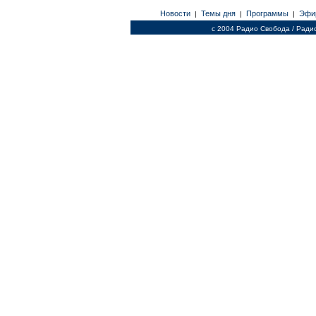
Новости
Темы дня
Программы
Эфи
|
|
|
c 2004 Радио Свобода / Ради