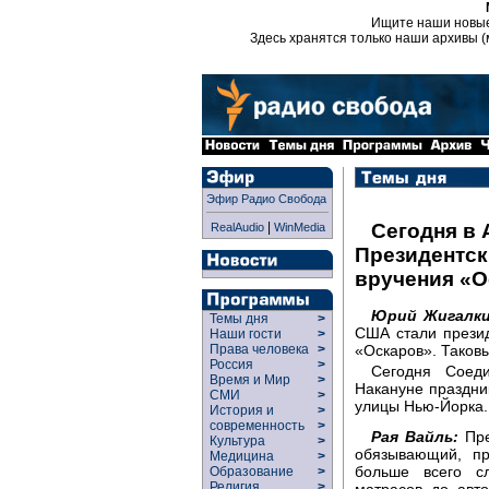
Ищите наши новы
Здесь хранятся только наши архивы (
Эфир Радио Свобода
|
Сегодня в 
RealAudio
WinMedia
Президентск
вручения «О
Юрий Жигалки
Темы дня
>
США стали презид
Наши гости
>
«Оскаров». Таков
Права человека
>
Россия
>
Сегодня Соед
Время и Мир
>
Накануне праздни
СМИ
>
улицы Нью-Йорка.
История и
>
современность
>
Рая Вайль:
Пре
Культура
>
обязывающий, пр
Медицина
>
больше всего с
Образование
>
Религия
>
матрасов до авто