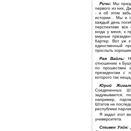
Ричи:
Мы празд
первого из них, 
- и об этом заб
истории... Мы и 
каждый день погиб
перспективе все 
когда у меня, к 
мирные президен
Картер. Вот уж 
единственный пр
прослыть хорошим
Рая Вайль:
Не
отношению к Бушу 
по прошествии 
президентам с 
которого так неща
Юрий Жигалк
Соединенных Ш
задумывается, п
например, парл
Штатов не послед
республики парла
Я задал этот в
университета.
Стивен Уэйн:
Д