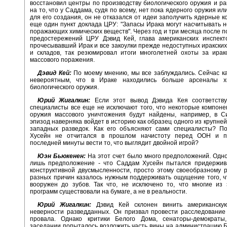
восстановил центры по производству биологического оружия и ра
на то, что у Саддама, судя по всему, нет пока ядерного оружия и
для его создания, он не отказался от идеи заполучить ядерные к
еще один пункт доклада ЦРУ: "Запасы Ирака могут насчитывать н
поражающих химических веществ". Через год и три месяца после п
предостережений ЦРУ Дэвид Кей, глава американских инспекто
прочесывавший Ирак и все закоулки прежде недоступных иракски
и складов, так резюмировал итоги многолетней охоты за ирак
массового поражения.
Дэвид Кей:
По моему мнению, мы все заблуждались. Сейчас к
невероятным, что в Ираке находились больше арсеналы х
биологического оружия.
Юрий Жигалкин:
Если этот вывод Дэвида Кея соответству
специалисты все еще не исключают того, что некоторые компоне
оружия массового уничтожения будут найдены, например, в Си
эпизод наверняка войдет в историю как образец одного из крупне
западных разведок. Как его объясняют сами специалисты? П
Хусейн не отчитался в прошлом начистоту перед ООН и п
последней минуты вести то, что выглядит двойной игрой?
Юэн Бьюкенен:
На этот счет было много предположений. Одно 
лишь предположение - что Саддам Хусейн пытался придержива
конструктивной двусмысленности, просто этому своеобразному 
разных причин казалось нужным поддерживать ощущение того, ч
вооружен до зубов. Так что, не исключено то, что многие из
программ существовали на бумаге, а не в реальности.
Юрий Жигалкин:
Дэвид Кей склонен винить американску
неверности разведданных. Он призвал провести расследование
провала. Однако критики Белого Дома, сенаторы-демократ
заседании попыталось возложить часть вины на администрацию Б