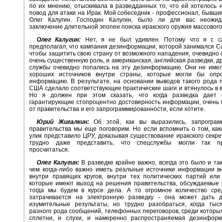
по их мнению, отыскивала в разведданных то, что ей хотелось н
повод для атаки на Ирак. Мой собеседник - профессионал, бывши
Олег Калугин. Господин Калугин, было ли для вас неожи
заключение длительной эпопеи поиска иракского оружия массовог
Олег Калугин:
Нет, я не был удивлен. Потому что я с с
предполагал, что кампания дезинформации, которой занимался С
чтобы защитить свою страну от возможного нападения, очевидно 
очень существенную роль, и американская, английская разведки, д
службы очевидно попались на эту дезинформацию. Они не имел
хороших источников внутри страны, которые могли бы опро
информацию. В результате, на основании выводов такого рода 
США сделало соответствующие практические шаги и втянулось в в
Но я должен при этом сказать, что когда разведка дает 
гарантирующие стопроцентно достоверность информации, очень 
от правительства и его запрограммированности, если хотите.
Юрий Жигалкин:
Об этой, как вы выразились, запрограм
правительства мы еще поговорим. Но если вспомнить о том, как
улик представило ЦРУ, доказывая существование иракского секре
трудно даже представить, что спецслужбы могли так пр
просчитаться.
Олег Калугин:
В разведке крайне важно, всегда это было и так
чем когда-либо важно иметь реальные источники информации в
внутри правящих кругов, внутри тех политических партий или
которые имеют выход на решения правительства, обсуждаемые 
тогда мы будем в курсе дела. А то огромное количество сред
затрачивается на электронную разведку - она может дать д
изумительные результаты, но трудно разобраться, когда тыс
разного рода сообщений, телефонных переговоров, среди которых
сплетни, и слухи, и намеренно распространяемая дезинформ