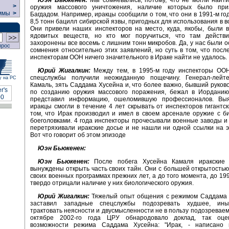
>
оружия массового уничтожения, наличие которых было пр
ммы
>
Багдадом. Например, иракцы сообщили о том, что они в 1991-м го
8,5 тонн бацилл сибирской язвы, пригодных для использования в в
Они привели наших инспекторов на место, куда, якобы, были 
ядовитых веществ, но кто мог поручиться, что там действ
захоронены все восемь с лишним тонн микробов. Да, у нас были 
прос
сомнения относительно этих заявлений, но суть в том, что после
инспекторам ООН ничего значительного в Ираке найти не удалось.
Юрий Жигалкин:
Между тем, в 1995-м году инспекторы ОО
спецслужбы получили неожиданную пощечину. Генерал-лейт
у на РС
Камаль, зять Саддама Хусейна и, что более важно, бывший руков
по созданию оружия массового поражения, бежал в Иорданию
представил информацию, ошеломившую профессионалов. Выя
иракцы смогли в течение 4 лет скрывать от инспекторов гигантск
том, что Ирак производил и имел в своем арсенале оружие с б
боеголовками. 4 года инспекторы прочесывали военные заводы и
перетряхивали иракские досье и не нашли ни одной ссылки на э
Вот что говорит об этом эпизоде
Юэн Бьюкенен:
Юэн Бьюкенен:
После побега Хусейна Камаля иракские 
вынуждены открыть часть своих тайн. Они с большей открытостью
своих военных программах прежних лет, а до того момента, до 199
твердо отрицали наличие у них биологического оружия.
Юрий Жигалкин:
Тяжелый опыт общения с режимом Саддама 
заставил западные спецслужбы подозревать худшее, ины
трактовать неясности и двусмысленности не в пользу подозреваем
октябре 2002-го года ЦРУ обнародовало доклад, так оце
возможности режима Саддама Хусейна: "Ирак, - написано 