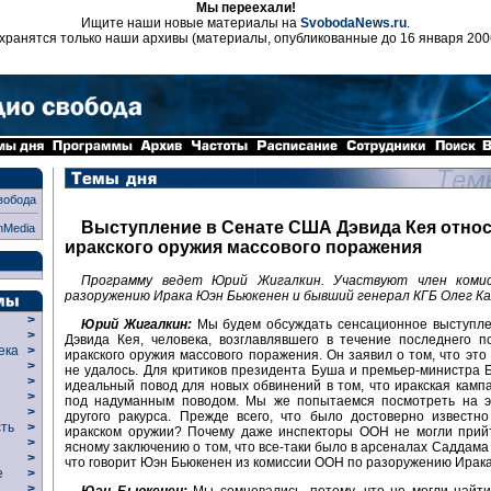
Мы переехали!
Ищите наши новые материалы на
SvobodaNews.ru
.
хранятся только наши архивы (материалы, опубликованные до 16 января 200
вобода
Выступление в Сенате США Дэвида Кея отно
nMedia
иракского оружия массового поражения
Программу ведет Юрий Жигалкин. Участвуют член коми
разоружению Ирака Юэн Бьюкенен и бывший генерал КГБ Олег Ка
>
Юрий Жигалкин:
Мы будем обсуждать сенсационное выступле
>
Дэвида Кея, человека, возглавлявшего в течение последнего п
века
>
иракского оружия массового поражения. Он заявил о том, что это
>
не удалось. Для критиков президента Буша и премьер-министра 
р
>
идеальный повод для новых обвинений в том, что иракская камп
>
под надуманным поводом. Мы же попытаемся посмотреть на э
>
другого ракурса. Прежде всего, что было достоверно известн
сть
>
иракском оружии? Почему даже инспекторы ООН не могли прийт
>
ясному заключению о том, что все-таки было в арсеналах Саддама
>
что говорит Юэн Бьюкенен из комиссии ООН по разоружению Ирака
ие
>
>
Юэн Бьюкенен:
Мы сомневались, потому, что не могли найт