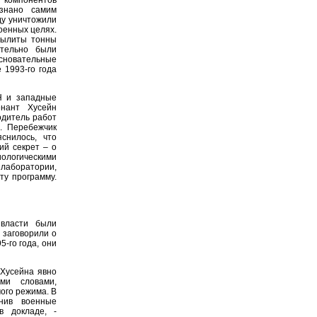
изнано самим
ду уничтожили
оенных целях.
вылиты тонны
ительно были
основательные
 1993-го года
Н и западные
енант Хусейн
одитель работ
. Перебежчик
снилось, что
ий секрет – о
иологическими
 лаборатории,
ту программу.
власти были
 заговорили о
5-го года, они
Хусейна явно
ми словами,
ого режима. В
нив военные
в докладе, -