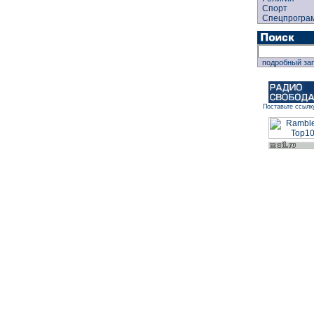
Спорт
Спецпрогра
подробный за
Поставьте ссылк