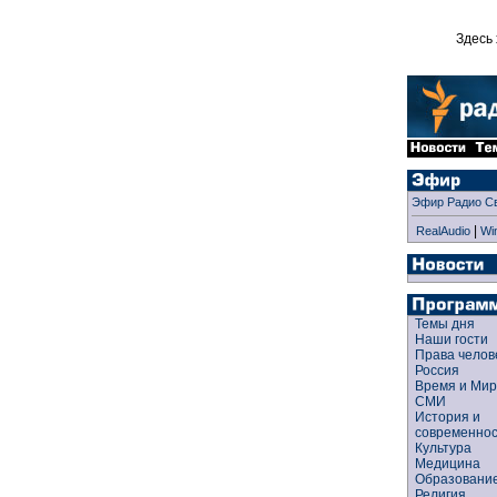
Здесь 
Эфир Радио С
|
RealAudio
Wi
Темы дня
Наши гости
Права чело
Россия
Время и Ми
СМИ
История и
современно
Культура
Медицина
Образован
Религия