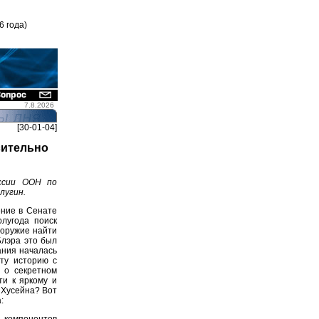
6 года)
7.8.2026
[30-01-04]
сительно
ссии ООН по
лугин.
ние в Сенате
олугода поиск
 оружие найти
Блэра это был
ания началась
ту историю с
о о секретном
и к яркому и
 Хусейна? Вот
:
и компонентов