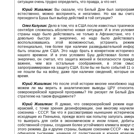
ситуации очень трудно определить, что правда, а что нет.
Юрий Жигалкин:
Вы сказали, что Белый Дом был запрограмм
естественно, можно воспринять и негативно. Но как вы счита
президента Буша был выбор действий в той ситуации?
Олег Калугин:
Дело в том, что в США после известных трагическ
сентября сложилась абсолютно новая ситуация. И в этих услови
страны надо было действовать не только в Афганистане, что 
довольно быстро и энергично, но надо было действоват
воспользовавшись этой возможностью, устранить режи
потенциально, тем более при наличии разведывательной инфор
быть опасны для США. Это надо брать в конкретном историчес
нашего времени. И в этих условиях Буш действовал более п
энергично, он считал, что защита жизней и безопасности гражд
важнее, чем все остальные соображения, в этом см
запрограммирован на защиту США. Если бы не было событий 11 
не пошли бы на войну, даже при наличии сведений, которые о
время.
Юрий Жигалкин:
Но после этой истории многие неизбежно зад
можем ли мы верить в аналитические выводы ЦРУ относител
северокорейской ядерной программы? Не рискует ли Белый Дом
стратегию на таком фундаменте?
Юрий Жигалкин:
Я думаю, что северокорейский режим еще
иракский, с точки зрения дезинформации, они многому научил
союзника - СССР. Так что я рассматриваю нынешние истерическ
исходящие из Пхеньяна, прежде всего как попытку запугать амери
то выиграть для себя в экономическом и ином плане, добить
собственной страны, создания более устойчивого климата вокруг 
этого режима. Да и другие страны, бывшие союзники СССР - мы же
офицеров тысячами, начиная от палестинцев и кончая иракцам