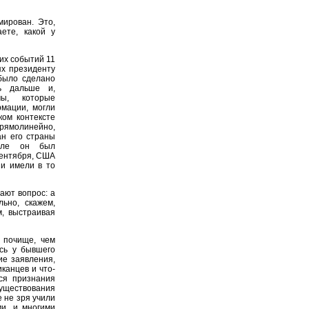
ирован. Это,
ете, какой у
их событий 11
ях президенту
было сделано
ь дальше и,
мы, которые
мации, могли
ком контексте
рямолинейно,
ан его страны
ысле он был
сентября, США
ни имели в то
ают вопрос: а
ьно, скажем,
, выстраивая
 почище, чем
ись у бывшего
ие заявления,
канцев и что-
ся признания
существования
 не зря учили
и, и многими