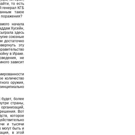
айти, то есть
й генерал КГБ
данным такое
о поражения?
амого начала
аддам Хусейн,
сыграла здесь
ругие союзные
и достаточно
вергнуть эту
правительство
ойну в Ираке.
сведения, не
много зависит
мированности
ое количество
тного оружия,
инципиально
 будет, более
нутри страны,
 организаций,
решения. Вот
ств, которое
ействительно
ячи и тысячи
 могут быть и
ация, в этой