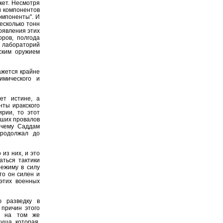
кет. Несмотря
ли компонентов
омпоненты". И
есколько тонн
оявления этих
ров, полгода
х лабораторий
ским оружием
ажется крайне
имического и
ет истине, а
нты иракского
рии, то этот
йших провалов
очему Саддам
родолжал до
из них, и это
ться тактики
режиму в силу
то он силен и
 этих военных
ю разведку в
 причин этого
ы, на том же
уша, которая,