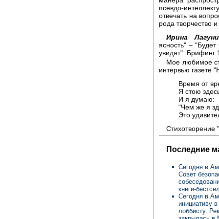
псевдо-интеллекту
отвечать на вопро
рода творчество и
Ирина Лагуни
ясность" – "Будет 
увидят". Брифинг 
Мое любимое ст
интервью газете "
Время от в
Я стою здесь
И я думаю:
"Чем же я з
Это удивите
Стихотворение 
Последние м
Сегодня в Ам
Совет безопа
собеседовани
книги-бестсе
Сегодня в Ам
инициативу в
лоббисту. Ре
закрылась в 