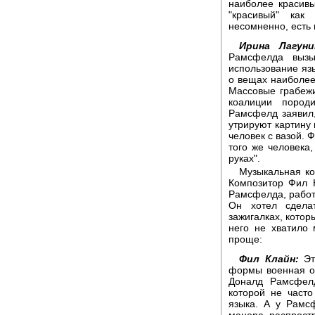
наиболее красивы
"красивый" как
несомненно, есть 
Ирина Лагуни
Рамсфелда вызы
использование язы
о вещах наиболее
Массовые грабежи
коалиции пород
Рамсфелд заявил,
утрируют картину 
человек с вазой. Ф
того же человека,
руках".
Музыкальная ко
Композитор Фил К
Рамсфелда, работа
Он хотел сдела
зажигалках, котор
него не хватило
проще:
Фил Клайн:
Это
формы военная оп
Доналд Рамсфел
которой не часто
языка. А у Рамс
манера распрост