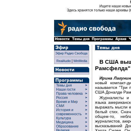
Ищите наши новы
Здесь хранятся только наши архивы (
Эфир Радио Свобода
|
В США выш
RealAudio
WinMedia
Рамсфелда"
Ирина Лагунин
новый компакт-д
Темы дня
>
называется "Три 
Наши гости
>
США Доналде Рам
Права человека
>
Журналисты и 
Россия
>
Время и Мир
>
языка американск
СМИ
>
выражать мысли е
История и
>
белый стих. Сна
современность
>
общем-то, небл
Культура
>
журналистов, аккр
Медицина
>
высказываний До
Образование
>
Харта Силея. Он
Религия
>