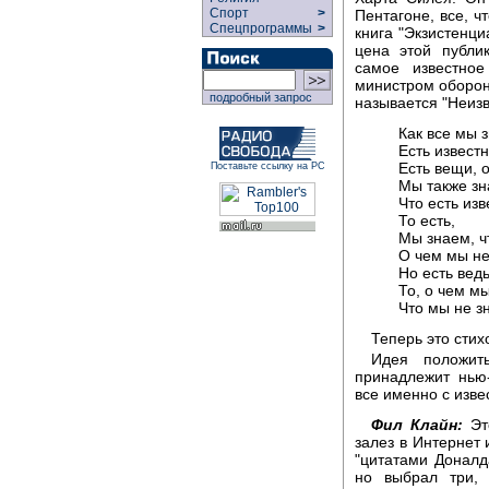
Спорт
>
Пентагоне, все, ч
Спецпрограммы
>
книга "Экзистенц
цена этой публи
самое известное
министром оборон
подробный запрос
называется "Неизв
Как все мы 
Есть извест
Есть вещи, 
Поставьте ссылку на РС
Мы также зн
Что есть из
То есть,
Мы знаем, чт
О чем мы не
Но есть вед
То, о чем м
Что мы не з
Теперь это стих
Идея положит
принадлежит нью
все именно с изве
Фил Клайн:
Это
залез в Интернет 
"цитатами Доналд
но выбрал три, 