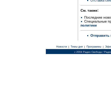
Отставка сен
См. также:
Последние ново
Специальные п
политике
Отправить 
Новости
Темы дня
Программы
Эфи
|
|
|
c 2004 Радио Свобода / Ради