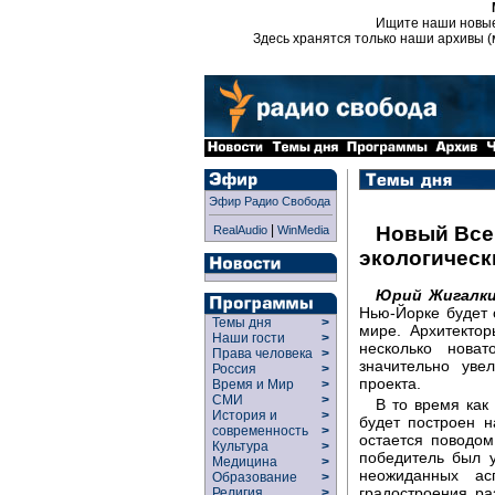
Ищите наши новы
Здесь хранятся только наши архивы (
Эфир Радио Свобода
|
Новый Все
RealAudio
WinMedia
экологическ
Юрий Жигалк
Нью-Йорке будет 
Темы дня
>
мире. Архитекто
Наши гости
>
несколько нова
Права человека
>
значительно уве
Россия
>
проекта.
Время и Мир
>
СМИ
>
В то время как
История и
>
будет построен 
современность
>
остается поводом
Культура
>
победитель был у
Медицина
>
неожиданных ас
Образование
>
градостроения раз
Религия
>