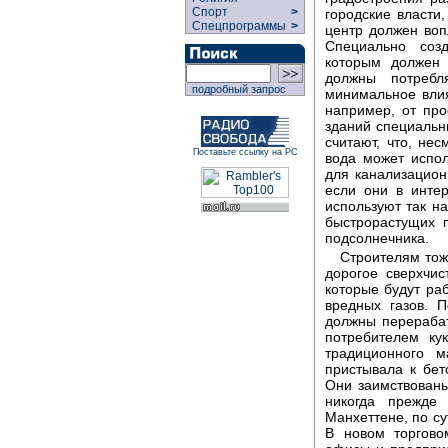
Спорт
>
городские власти,
Спецпрограммы
>
центр должен воп
Специально соз
которым должен 
должны потребл
подробный запрос
минимальное вли
например, от про
зданий специальн
считают, что, нес
Поставьте ссылку на РС
вода может испо
для канализацион
если они в инте
используют так н
быстрорастущих 
подсолнечника.
Строителям тож
дорогое сверхчис
которые будут ра
вредных газов. 
должны перерабат
потребителем ку
традиционного 
пристывала к бет
Они заимствованы
никогда прежде
Манхеттене, по су
В новом торгово