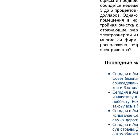
офисы и предпри
обойдется недешев
3 до 5 процентов 
долларов. Однако
помещения в нов
тройная очистка 
отражающие жар
электроэнергии и 
многие ли фирмы
расположена вет
электричество?
Последние м
Сегодня в Ам
Совет безопа
собеседовани
книги-бестсе
Сегодня в Ам
инициативу в
лоббисту. Ре
закрылась в 
Сегодня в Ам
испытание Се
самых дороги
Сегодня в Ам
суд страны. 
автомобилис