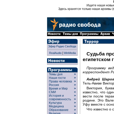
Ищите наши новы
Здесь хранятся только наши архивы (
Эфир Радио Свобода
|
Судьба про
RealAudio
WinMedia
египетском 
Программу ве
корреспондент Р
Темы дня
>
Наши гости
>
Андрей Шарог
Права человека
>
Тель-Авиве Виктор
Россия
>
Виктория, букв
Время и Мир
>
известно, что од
СМИ
>
История и
>
вести после терак
современность
>
родине. Это Вале
Культура
>
Уфу вместе с осно
Медицина
>
Что известно о 
Образование
>
Религия
>