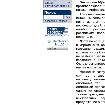
Виктория Мун
Спорт
>
противоречивая 
Спецпрограммы
>
никакая информац
Хочу напомнить,
источники заявил
подробный запрос
никто из этих и
несколько дней, 
погибло 9 россий
российским посо
Поставьте ссылку на РС
поступали.
Достаточно тща
в израильских б
граждане оказал
израильтян из Син
не разбирал кто п
израильтяне. Так
Однако выяснилос
них не числятся.
Несколько затр
сих пор не заве
поскольку имен
опознания тел. 
египетской пресс
одним из органи
заявил президент
выступавший п
предложение в по