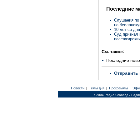
Последние м
Слушания по 
на бесланск
10 лет со дн
Суд признал 
пассажирских
См. также:
Последние ново
Отправить 
Новости
Темы дня
Программы
Эфи
|
|
|
c 2004 Радио Свобода / Ради