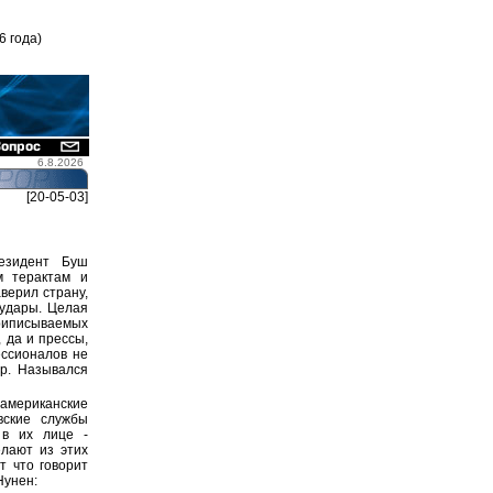
6 года)
6.8.2026
[20-05-03]
езидент Буш
м терактам и
верил страну,
 удары. Целая
приписываемых
 да и прессы,
ессионалов не
ар. Назывался
американские
вские службы
 в их лице -
елают из этих
т что говорит
Нунен: