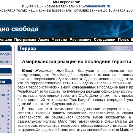
Мы переехали!
Ищите наши новые материалы на
SvobodaNews.ru
.
хранятся только наши архивы (материалы, опубликованные до 16 января 200
вобода
Американская реакция на последние теракты
nMedia
Юрий Жигалкин
, Нью-Йорк:
Выступая в понедельник, пр
предупредил, что "Аль-Каида" продолжает готовиться к новы
призвал американцев к бдительности. Одновременно президент за
что по террористической сети Бин Ладена нанесены серьезные
>
серия террористических акций, совершенных в последние дни и 
>
"Аль-Каиде", если судить по публичной реакции официальных лиц,
века
>
не вызвала чрезмерной тревоги в США. Дело в том, что у проф
>
было сомнений, что остатки "Аль-Каиды" нанесут очередной уд
р
>
даже объект атаки - Саудовская Аравия.
>
В том, что это печальное предсказание осуществилось, 
>
эксперты склонны винить саудовское правительство и саудо
сть
>
безопасности, не решавшиеся бросить вызов ваххабитам, а
>
радикальному исламу. Мало того, американские специалисты д
>
трагических инцидентов некоторые обнадеживающие выводы. Во
ие
>
сотрудник Филадельфийского института внешней политики Майкл 
>