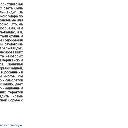
ористическая
ях света была
ль-Каиды". За
ного удара по
храняемые или
окко. Это, на
пособами, чем
-Каида", и я,
стали крупным
без одобрения
м, саудовские
 "Аль-Каиды".
ансировавших
ета некоторых
американским
ов. Оценивая
организацией,
азбросанных в
ам многое. Мы
ких самолетов
оизошло, дает
уникационным
них терактов
едить новые
тней борьбе с
 на бесланскую