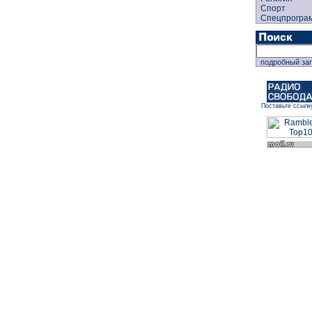
Спорт
Спецпрогра
подробный за
Поставьте ссылк