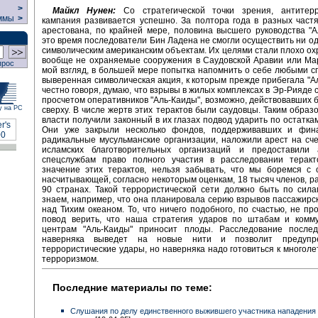
>
Майкл Нунен:
Со стратегической точки зрения, антитерр
ммы
>
кампания развивается успешно. За полтора года в разных част
арестована, по крайней мере, половина высшего руководства "А
это время последователи Бин Ладена не смогли осуществить ни од
символическим американским объектам. Их целями стали плохо о
вообще не охраняемые сооружения в Саудовской Аравии или Мар
прос
мой взгляд, в большей мере попытка напомнить о себе любыми с
выверенная символическая акция, к которым прежде прибегала "Аль
честно говоря, думаю, что взрывы в жилых комплексах в Эр-Рияде 
просчетом оперативников "Аль-Каиды", возможно, действовавших 
у на РС
сверху. В числе жертв этих терактов были саудовцы. Таким образо
власти получили законный в их глазах подвод ударить по остаткам
Они уже закрыли несколько фондов, поддерживавших и фин
радикальные мусульманские организации, наложили арест на сч
исламских благотворительных организаций и предоставили 
спецслужбам право полного участия в расследовании теракт
значение этих терактов, нельзя забывать, что мы боремся с 
насчитывающей, согласно некоторым оценкам, 18 тысяч членов, р
90 странах. Такой террористической сети должно быть по сил
знаем, например, что она планировала серию взрывов пассажирс
над Тихим океаном. То, что ничего подобного, по счастью, не пр
повод верить, что наша стратегия ударов по штабам и комм
центрам "Аль-Каиды" приносит плоды. Расследование послед
наверняка выведет на новые нити и позволит предупр
террористические удары, но наверняка надо готовиться к многоле
терроризмом.
Последние материалы по теме:
Слушания по делу единственного выжившего участника нападения