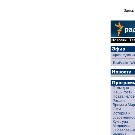
Здесь 
Эфир Радио С
|
RealAudio
Wi
Темы дня
Наши гости
Права чело
Россия
Время и Ми
СМИ
История и
современно
Культура
Медицина
Образован
Религия